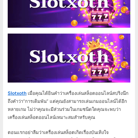
Slotxoth
เมื่อ
คุณ
ได้ยิน
คํา
ว่า
เครื่องเล่น
ส
ล็อต
ออนไลน์
สปริง
นึก
ถึง
คํา
ว่า
“
การเดิมพัน
”
แต่
คุณ
ยัง
สามารถ
เล่น
เกม
ออนไลน์
ได้
อีก
หลาย
เกม
ไม่ว่า
คุณ
จะ
มีส่วนร่วม
ใน
เกม
ชนิด
ใด
คุณ
จะ
พบว่า
เครื่องเล่น
ส
ล็อต
ออนไลน์
เหมาะสม
สําห
รับ
คุณ
ตอนแรก
อย่าลืม
ว่า
เครื่องเล่น
ส
ล็อต
เกิดเรื่อง
บันเทิงใจ