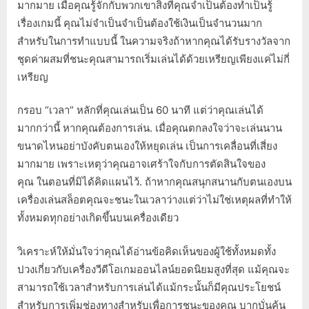
มากมาย
เมื่อ
คุณ
รู้จัก
กับ
พวกเขา
สิ่ง
ที่
คุณ
จำเป็นต้อง
ทํา
เป็น
รู้
เรื่อง
เกม
นี้
คุณ
ไม่
จํา
เป็น
จำเป็นต้อง
ใช้
เงิน
เป็น
จํา
นว
นมาก
สำหรับในการ
ทํา
แบบนี้
ในความจริง
ถ้าหาก
คุณ
ได้รับ
รางวัล
จาก
ชุด
ค่า
ผสม
ที่
ชนะ
คุณ
สามารถ
เริ่ม
เล่น
ได้
ด้วย
เหรียญ
เพียงแค่
ไม่
กี่
เหรียญ
กรอบ
“
เวลา
”
หลัก
ที่
คุณ
เล่น
เป็น
60
นาที
แต่ว่า
คุณ
เล่น
ได้
มาก
กว่านี้
หาก
คุณ
ต้องการ
เล่น
.
เมื่อ
คุณ
ตกลงใจ
ว่า
จะ
เล่น
นาน
ขนาดไหน
อย่า
บังคับ
ตนเอง
ให้
หยุด
เล่น
เป็นการ
เคลื่อน
ที่
เสี่ยง
มากมาย
เพราะเหตุว่า
คุณอาจ
เศร้าใจ
กับ
การตัดสินใจ
ของ
คุณ
ในตอนที่
มิได้
คิดแผน
ไว้
.
ถ้าหาก
คุณ
สนุกสนาน
กับ
ตนเอง
บน
เครื่องเล่น
ส
ล็อต
คุณ
จะ
ชนะ
ใน
เวลาว่าง
แต่ว่า
ไม่ใช่
เหตุผล
ที่
ทํา
ให้
ทั้งหมดทุกอย่าง
เกิดขึ้น
บน
เครื่อง
เดียว
วิเคราะห์
ให้
มั่นใจว่า
คุณ
ได้
อ่าน
ข้อคิดเห็น
ของ
ผู้ใช้
ทั้งหมดทั้ง
ปวง
เกี่ยวกับ
เครื่องวีดีโอเกม
ออนไลน์
ยอดนิยม
สูงที่สุด
แม้คุณจะ
สามารถ
ใช้เวลา
สำหรับการ
เล่น
ได้
แม้กระนั้น
ก็
มีคุณประโยชน์
สำหรับการ
เพิ่ม
ช่องทาง
สำหรับเพื่อการ
ชนะ
ของ
คุณ
บากบั่น
ค้น