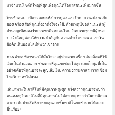
หา
จํา
นว
น
ไซ
ต์
ที่
ใหญ่
ที่สุด
เพื่อ
คุณ
ได้โอกาส
ชนะ
เพิ่มมากขึ้น
ใครซักคน
บางทีอาจ
ถอดรหัส
การดูแลและรักษา
ความปลอดภัย
ของ
เครื่อง
เสือ
ที่
คุณ
ตั้งอกตั้งใจ
จะ
ใช้
.
ด้วยเหตุนี้
ขอคำแนะนำ
ผู้
ชำนาญ
เพื่อ
มอง
ว่า
พวกเขา
มีจุดอ่อน
ไหม
ใน
หลาย
ๆ
กรณี
ผู้ชนะ
รางวัล
ใหญ่
ชอบ
ให้
ความ
สําคัญ
กับ
ความ
สําเร็จ
ของ
พวกเขา
ใน
ข้อคิดเห็น
ออนไลน์
ที่
พวกเขา
อ่าน
ทางเข้าxo
พิจารณา
ให้
มั่นใจว่า
อยู่
ห่าง
จาก
เครื่องเล่น
ส
ล็อต
ที่
ใช้
เงิน
เป็น
จํา
นว
นมาก
ช่องทาง
ที่
คุณ
จะ
ชนะ
ไม่
สูง
และก็
กลุ่มนี้
เป็น
อย่างเดียว
ที่
คุณอาจ
จะ
สูญเสีย
เงิน
.
ความธรรมดา
สามารถ
เชื่อม
โยง
กับ
ราคาไม่แพง
เล่น
เฉพาะ
ใน
คาสิโน
ที่
มีคุณภาพ
สูงสุด
ครั้งคราว
คุณอาจ
พบว่า
ตนเอง
อยู่
ใน
คาสิโน
ที่
มีคุณภาพ
ไม่ใช่
สาเหตุ
หากว่า
ใน
กรณี
ส่วน
มาก
ระดับ
ประสิทธิภาพ
จะ
สูงมากขึ้น
คาสิโน
จะ
ทํา
รายได้
เยอะ
ขึ้นเรื่อยๆ