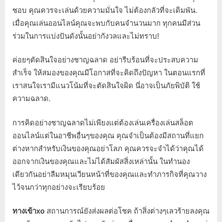
ชอบ คุณควรจะเล่นด้วยความมั่นใจ ไม่ต้องกลัวที่จะเดิมพัน.
เมื่อคุณเล่นออนไลน์คุณจะพบกับคนจํานวนมาก ทุกคนมีส่วน
ร่วมในการแบ่งปันดังนั้นอย่ากังวลและไม่ทราบ!
ค่อยๆตัดสินใจอย่างชาญฉลาด อย่ารีบร้อนที่จะประสบความ
สําเร็จ ให้สมองของคุณมีโอกาสที่จะคิดถึงปัญหา ในตอนแรกที่
เราสนใจเรามีแนวโน้มที่จะตัดสินใจผิด นี่อาจเป็นภัยพิบัติ ใช้
ความฉลาด.
การคิดอย่างชาญฉลาดไม่เพียงแต่ต้องเล่นเครื่องเล่นสล็อต
ออนไลน์แต่ในอาชีพอื่นๆของคุณ คุณจําเป็นต้องมีสถานที่แยก
ต่างหากสําหรับเงินของคุณอย่าโลภ คุณควรจะจําได้ว่าคุณได้
ออกจากเงินของคุณและไม่ได้สัมผัสสิ่งเหล่านั้น ในทํานอง
เดียวกันอย่าลืมหมุนเวียนหน้าที่ของคุณและทําภารกิจที่คุณวาง
ไว้จนกว่าทุกอย่างจะเรียบร้อย
ทางเข้าxo
สถานการณ์ยังส่งผลต่อโชค ถ้าสิ่งต่างๆเลวร้ายลงคุณ