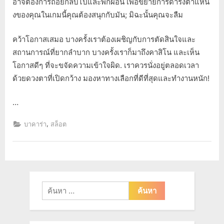
อาจต้องการถอยกลับไปและพักผ่อน เพื่อขยายการดํารงตําแหน่
งของคุณในเกมนี้คุณต้องสนุกกับมัน; มิฉะนั้นคุณจะลืม
คว้าโอกาสเสมอ บางครั้งเราต้องเผชิญกับการตัดสินใจและ
สถานการณ์ที่ยากลําบาก บางครั้งเราก็มาถึงคาสิโน และเห็น
โอกาสดีๆ ที่จะขจัดความเข้าใจผิด. เราควรนั่งอยู่ตลอดเวลา
ด้วยดวงตาที่เปิดกว้าง มองหาทางเลือกที่ดีที่สุดและทํางานหนัก!
…
,
บาคาร่า
สล็อต
ค้นหา
สำหรับ: