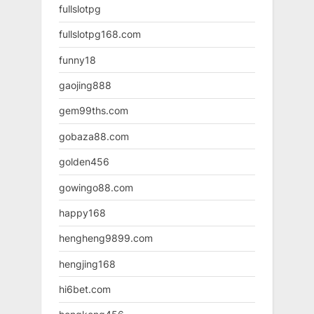
fullslotpg
fullslotpg168.com
funny18
gaojing888
gem99ths.com
gobaza88.com
golden456
gowingo88.com
happy168
hengheng9899.com
hengjing168
hi6bet.com