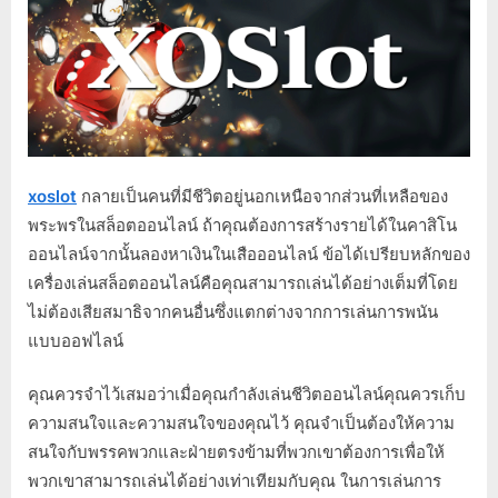
xoslot
กลายเป็นคนที่มีชีวิตอยู่นอกเหนือจากส่วนที่เหลือของ
พระพรในสล็อตออนไลน์ ถ้าคุณต้องการสร้างรายได้ในคาสิโน
ออนไลน์จากนั้นลองหาเงินในเสือออนไลน์ ข้อได้เปรียบหลักของ
เครื่องเล่นสล็อตออนไลน์คือคุณสามารถเล่นได้อย่างเต็มที่โดย
ไม่ต้องเสียสมาธิจากคนอื่นซึ่งแตกต่างจากการเล่นการพนัน
แบบออฟไลน์
คุณควรจําไว้เสมอว่าเมื่อคุณกําลังเล่นชีวิตออนไลน์คุณควรเก็บ
ความสนใจและความสนใจของคุณไว้ คุณจําเป็นต้องให้ความ
สนใจกับพรรคพวกและฝ่ายตรงข้ามที่พวกเขาต้องการเพื่อให้
พวกเขาสามารถเล่นได้อย่างเท่าเทียมกับคุณ ในการเล่นการ