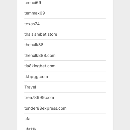
teenoi69
temmax69
texas24
thaisiambet.store
thehulk88
thehulk888.com
tia8kingbet.com
tkbpgg.com
Travel
tree78999.com
tunder88express.com
ufa
ufa11k