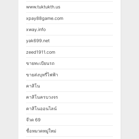
www.tuktukth.us
xpay88game.com
xway.info
yak699.net
zeed1911.com
ขายทะเบียนรถ
ขายส่งบุหรี่ไฟฟ้า
คาสิโน
คาสิโนครบวงจร
คาสิโนออนไลน์
จ๊วด 69
ชื่อหมวดหมู่ใหม่