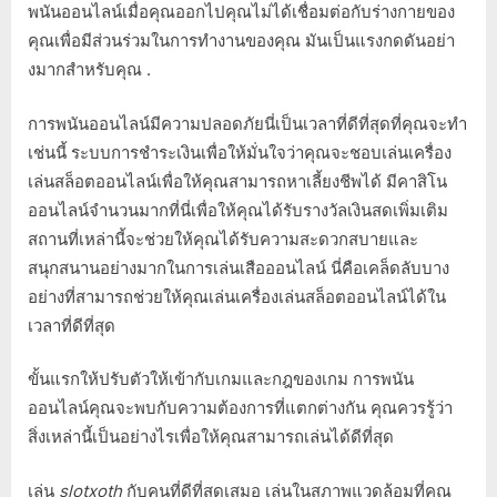
พนันออนไลน์เมื่อคุณออกไปคุณไม่ได้เชื่อมต่อกับร่างกายของ
คุณเพื่อมีส่วนร่วมในการทํางานของคุณ มันเป็นแรงกดดันอย่า
งมากสําหรับคุณ .
การพนันออนไลน์มีความปลอดภัยนี่เป็นเวลาที่ดีที่สุดที่คุณจะทํา
เช่นนี้ ระบบการชําระเงินเพื่อให้มั่นใจว่าคุณจะชอบเล่นเครื่อง
เล่นสล็อตออนไลน์เพื่อให้คุณสามารถหาเลี้ยงชีพได้ มีคาสิโน
ออนไลน์จํานวนมากที่นี่เพื่อให้คุณได้รับรางวัลเงินสดเพิ่มเติม
สถานที่เหล่านี้จะช่วยให้คุณได้รับความสะดวกสบายและ
สนุกสนานอย่างมากในการเล่นเสือออนไลน์ นี่คือเคล็ดลับบาง
อย่างที่สามารถช่วยให้คุณเล่นเครื่องเล่นสล็อตออนไลน์ได้ใน
เวลาที่ดีที่สุด
ขั้นแรกให้ปรับตัวให้เข้ากับเกมและกฎของเกม การพนัน
ออนไลน์คุณจะพบกับความต้องการที่แตกต่างกัน คุณควรรู้ว่า
สิ่งเหล่านี้เป็นอย่างไรเพื่อให้คุณสามารถเล่นได้ดีที่สุด
เล่น
slotxoth
กับคนที่ดีที่สุดเสมอ เล่นในสภาพแวดล้อมที่คุณ