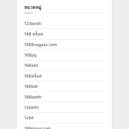
หมวดหมู่
123lionth
168 สล็อต
1688vegasx.com
168pg
168slot
168สล็อต
188bet
188betth
1xbetth
1xbit
789pluss.com