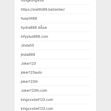
hongkong456
https://sretthi99.bet/enter/
huayhit88
hydra888 สล็อต
infyplus888.com
Jinda55
jinda888
Joker123
joker123auto
joker123th
Joker123th.com
kingxxxbet123.com
kingxxxbet123.com