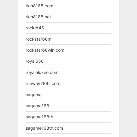
rich8188.com
rich8188.net
rocket45
rockstar66m
rockstar66win.com
royal558
royaleluxee.com
runway789s.com
sagame
sagame168
sagame168th
sagame168th.com