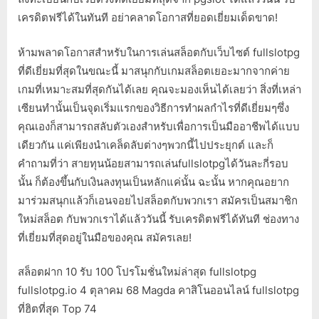
เครดิตฟรีได้ในทันที อย่าคลาดโอกาสที่ยอดเยี่ยมเด็ดขาด!
ห้ามพลาดโอกาสสำหรับในการเล่นสล็อตกับเว็บไซต์ fullslotpg
ที่ดีเยี่ยมที่สุดในขณะนี้ มาสนุกกับเกมสล็อตเยอะมากจากค่าย
เกมที่เหมาะสมที่สุดกันได้เลย คุณจะมองเห็นได้เลยว่า สิ่งที่เหล่า
เซียนทำนั้นเป็นจุดเริ่มแรกของวิธีการทำผลกำไรที่ดีเยี่ยมๆซึ่ง
คุณเองก็สามารถสลับตัวเองสำหรับเพื่อการเป็นมืออาชีพได้แบบ
เดียวกัน แค่เพียงนำเคล็ดลับต่างๆพวกนี้ไปประยุกต์ และก็
คำถามที่ว่า สายทุนน้อยสามารถเล่นfullslotpgได้วันละกี่รอบ
นั้น ก็ต้องขึ้นกับเงินลงทุนเป็นหลักแค่นั้น ฉะนั้น หากคุณอยาก
มาร่วมสนุกแล้วก็เอนจอยไปสล็อตกับพวกเรา สมัครเป็นสมาชิก
ใหม่สล็อต กับพวกเราได้แล้ววันนี้ รับเครดิตฟรีได้ทันที ช่องทาง
ที่เยี่ยมที่สุดอยู่ในมือของคุณ สมัครเลย!
สล็อตฝาก 10 รับ 100 โปรโมชั่นใหม่ล่าสุด fullslotpg
fullslotpg.io 4 ตุลาคม 68 Magda คาสิโนออนไลน์ fullslotpg
ที่ฮิตที่สุด Top 74