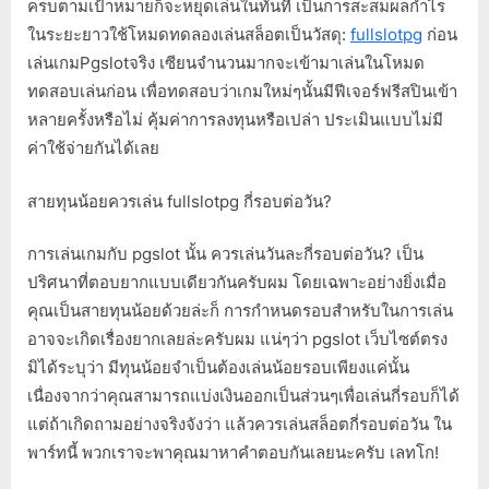
ครบตามเป้าหมายก็จะหยุดเล่นในทันที เป็นการสะสมผลกำไร
ในระยะยาวใช้โหมดทดลองเล่นสล็อตเป็นวัสดุ:
fullslotpg
ก่อน
เล่นเกมPgslotจริง เซียนจำนวนมากจะเข้ามาเล่นในโหมด
ทดสอบเล่นก่อน เพื่อทดสอบว่าเกมใหม่ๆนั้นมีฟีเจอร์ฟรีสปินเข้า
หลายครั้งหรือไม่ คุ้มค่าการลงทุนหรือเปล่า ประเมินแบบไม่มี
ค่าใช้จ่ายกันได้เลย
สายทุนน้อยควรเล่น fullslotpg กี่รอบต่อวัน?
การเล่นเกมกับ pgslot นั้น ควรเล่นวันละกี่รอบต่อวัน? เป็น
ปริศนาที่ตอบยากแบบเดียวกันครับผม โดยเฉพาะอย่างยิ่งเมื่อ
คุณเป็นสายทุนน้อยด้วยล่ะก็ การกำหนดรอบสำหรับในการเล่น
อาจจะเกิดเรื่องยากเลยล่ะครับผม แน่ๆว่า pgslot เว็บไซต์ตรง
มิได้ระบุว่า มีทุนน้อยจำเป็นต้องเล่นน้อยรอบเพียงแค่นั้น
เนื่องจากว่าคุณสามารถแบ่งเงินออกเป็นส่วนๆเพื่อเล่นกี่รอบก็ได้
แต่ถ้าเกิดถามอย่างจริงจังว่า แล้วควรเล่นสล็อตกี่รอบต่อวัน ใน
พาร์ทนี้ พวกเราจะพาคุณมาหาคำตอบกันเลยนะครับ เลทโก!