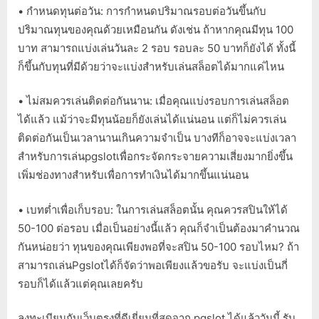
• กำหนดทุนต่อวัน: การกำหนดปริมาณรอบต่อวันขึ้นกับ
ปริมาณทุนของคุณด้วยเหมือนกัน ดังเช่น ถ้าหากคุณมีทุน 100
บาท สามารถแบ่งเล่นวันละ 2 รอบ รอบละ 50 บาทก็ยังได้ ทั้งนี้
ก็ขึ้นกับทุนที่มีด้วยว่าจะแบ่งสำหรับเล่นสล็อตได้มากแค่ไหน
• ไม่สมควรเล่นติดต่อกันนาน: เมื่อคุณแบ่งรอบการเล่นสล็อต
ได้แล้ว แม้ว่าจะมีทุนน้อยก็ยังเล่นได้แน่นอน แต่ก็ไม่ควรเล่น
ติดต่อกันเป็นเวลานานเกินความจำเป็น บางทีก็อาจจะแบ่งเวลา
สำหรับการเล่นpgslotเพื่อกระจัดกระจายความเสี่ยงมากยิ่งขึ้น
เพิ่มช่องทางสำหรับเพื่อการทำเงินได้มากขึ้นแน่นอน
• เบทต่ำเพื่อเก็บรอบ: ในการเล่นสล็อตนั้น คุณควรสปินให้ได้
50-100 ต่อรอบ เมื่อเป็นอย่างนี้แล้ว คุณก็จำเป็นต้องมาคำนวณ
กันหน่อยว่า ทุนของคุณเพียงพอที่จะสปิน 50-100 รอบไหม? ถ้า
สามารถเล่นPgslotได้ก็จัดว่าพอเพียงแล้วขอรับ จะแบ่งเป็นกี่
รอบก็ได้แล้วแต่คุณเลยครับ
ลงทะเบียนกับเว็บตรงที่ดีเยี่ยมที่สุดจาก pgslot ได้แล้ววันนี้ รับ