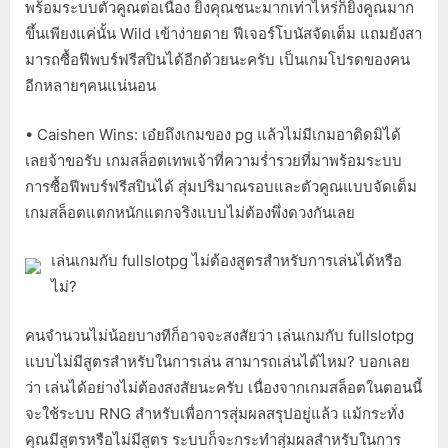
พร้อมระบบตัวคูณต่อเนื่อง ยิ่งคุณชนะมากเท่าไหร่ก็ยิ่งคูณมาก
ขึ้นเพียงแค่นั้น Wild เข้าง่ายดาย ฟีเจอร์โบนัสจัดเต็ม แถมยังสา
มารถซื้อฟีพบร์ฟรีสปินได้อีกด้วยนะครับ เป็นเกมโปรดของคน
อีกหลายๆคนแน่นอน
• Caishen Wins: เอ๋ยถึงเกมของ pg แล้วไม่มีเกมอาติดมิได้
เลยจ้าขอรับ เกมสล็อตเทพเจ้าที่ความร่ำรวยที่มาพร้อมระบบ
การซื้อฟีพบร์ฟรีสปินได้ สุ่มปริมาณรอบและตัวคูณแบบจัดเต็ม
เกมสล็อตแตกหนักแตกจริงแบบไม่ต้องพึ่งดวงกันเลย
เล่นเกมกับ fullslotpg ไม่ต้องสูตรสำหรับการเล่นได้หรือ
ไม่?
คนจำนวนไม่น้อยบางทีก็อาจจะสงสัยว่า เล่นเกมกับ fullslotpg
แบบไม่มีสูตรสำหรับในการเล่น สามารถเล่นได้ไหม? บอกเลย
ว่า เล่นได้อย่างไม่ต้องสงสัยนะครับ เนื่องจากเกมสล็อตในตอนนี้
จะใช้ระบบ RNG สำหรับเพื่อการสุ่มผลสรุปอยู่แล้ว แม้กระทั่ง
คุณมีสูตรหรือไม่มีสูตร ระบบก็จะกระทำสุ่มผลสำหรับในการ