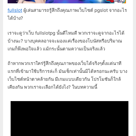
fullslot
ผู้เล่นสามารถรู้สึกถึงคุณภาพเว็บไซต์ pgslot จากอะไร
ได้บ้าง?
เราจะดูว่าเว็บ fullslotpg นั้นดีไหมดี พวกเราจะดูจากอะไรได้
บ้างนะ? บางบุคคลอาจจะมองแค่เรื่องของโบนัสหรือปริมาณ
เกมก็พึงพอใจแล้ว แม้กระนั้นตามความเป็นจริงแล้ว
ถ้าหากพวกเราใคร่รู้สึกถึงคุณภาพของเว็บได้จริงๆตั้งแต่นาที
แรกที่เข้ามาใช้บริการล่ะก็ มันเช็กเท่านั้นมิได้หรอกนะครับ บาง
เว็บไซต์หน้าตาคล้ายกัน มีเกมแบบเดียวกัน โปรโมชันก็ใกล้
เคียงกัน พวกเราจะเลือกได้ยังไง? ในบทความนี้