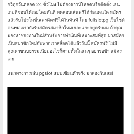
กวี่ทุกวันตลอด 24 ชั่วโมง ไม่ต้องดาวน์โหลดหรือติดตั้ง เล่น
เกมที่ชอบได้เลยโดยทันที ทดสอบเล่นฟรีได้ก่อนคนใด สมัคร
แล้วรับโปรโมชั่นเครดิตฟรีได้ในทันที โดย fullslotpg เว็บไซต์
ตรงของเรายังรับสมัครสมาชิกใหม่เยอะแยะอยู่ครับผม ถ้าคุณ
มองหาช่องทางใหม่สำหรับการทำเงินที่เหมาะสมที่สุด มาสมัคร
เป็นสมาชิกใหม่กับพวกเราสล็อตได้แล้ววันนี้ สมัครฟรี ไม่มี
คุณค่าขนบธรรมเนียมอะไรก็ตามทั้งนั้นแน่ๆ อย่ารอช้า สมัคร
เลย!
แนวทางการเล่น pgslot แบบเซียนตัวจริง มาลองกันเลย!