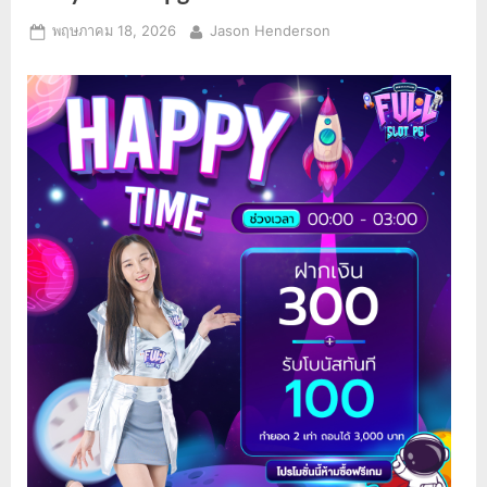
Posted
By
พฤษภาคม 18, 2026
Jason Henderson
on