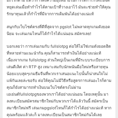
อะไรก็ตาม แต่ว่าการตั้งความมุ่งหมายในการได้กำไรให้แน่ชัด
หยุดเล่นเมื่อทำกำไรได้ตามเป้าที่วางเอาไว้ มันจะช่วยทำให้คุณ
รักษาทุนแล้วก็กำไรที่มีจากการเดิมพันได้อย่างแน่แท้
สนุกกับเว็บไซต์ตรงที่ดีที่สุดจาก pgslot ไม่พลาดทุกเกมดังยอด
นิยม จะเล่นเกมไหนก็ได้กำไรได้แน่นอน สมัครเลย!
บอกเลยว่า การเล่นเกมกับ fullslotpg ต่อให้ไม่ใช่เกมดังยอดฮิต
ที่หลายท่านแนะนำกัน คุณก็สามารถทำเงินได้อย่างแน่แท้
เนื่องจากเกม fullslotpg ส่วนใหญ่เป็นเกมที่มีระบบระเบียบการ
เล่นดีเลิศ ค่า RTP สูง เหมาะสมกับนักพนันมือใหม่หรือสายทุน
น้อยแบบสุดๆเกมธีมจีนที่พวกเราเสนอแนะไปนั้นก็น่าสนใจไม่
แพ้กันเลยล่ะขอรับ ต่อให้คุณไม่มีวิธีหรือสูตรการเล่นอะไรก็ตาม
คุณก็ยังสามารถทำเงินบนเว็บไซต์ตรงไม่ผ่าน
เอเย่นต์fullslotpgของพวกเราได้อย่างแน่นอน โดยเหตุนั้น มา
ลงทะเบียนสมัครสมาชิกใหม่กับพวกเราได้แล้ววันนี้ สมัครเป็น
สมาชิกใหม่ฟรี เล่นเกมpgslotไหนก็ได้กำไรได้อย่างแน่แท้ หาก
คุณพร้อมแล้วล่ะก็ มาลงทะเบียนเป็นสมาชิกใหม่กันได้เลย