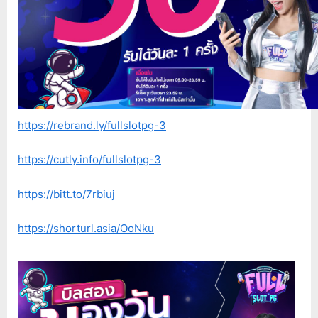
https://rebrand.ly/fullslotpg-3
https://cutly.info/fullslotpg-3
https://bitt.to/7rbiuj
https://shorturl.asia/OoNku