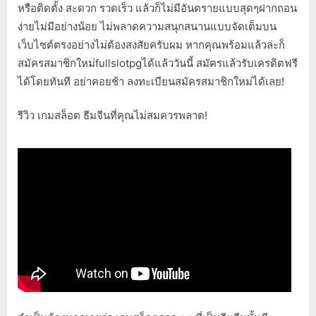
หรือติดตั้ง สะดวก รวดเร็ว แล้วก็ไม่มีอันตรายแบบสุดๆฝากถอน
ง่ายไม่มีอย่างน้อย ไม่พลาดความสนุกสนานแบบจัดเต็มบน
เว็บไซต์ตรงอย่างไม่ต้องสงสัยครับผม หากคุณพร้อมแล้วล่ะก็
สมัครสมาชิกใหม่fullslotpgได้แล้ววันนี้ สมัครแล้วรับเครดิตฟรี
ได้โดยทันที อย่าคอยช้า ลงทะเบียนสมัครสมาชิกใหม่ได้เลย!
รีวิว เกมสล็อต ธีมจีนที่คุณไม่สมควรพลาด!