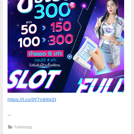
https://t.co/0Y7n94ikSt
…
fullslotpg