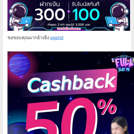
ขอขอบคุณมากอ้างอิง
pgslot