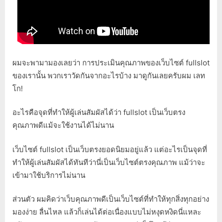
ผมจะพามามองเลยว่า การประเมินคุณภาพของเว็บไซต์ fullslot
ของเรานั้น พวกเราวัดกันจากอะไรบ้าง มาดูกันเลยครับผม เลท
โก!
อะไรคือจุดที่ทำให้ผู้เล่นสัมผัสได้ว่า fullslot เป็นเว็บตรง
คุณภาพดีแม้จะใช้งานได้ไม่นาน
เว็บไซต์ fullslot เป็นเว็บตรงยอดนิยมอยู่แล้ว แต่อะไรเป็นจุดที่
ทำให้ผู้เล่นสัมผัสได้ทันทีว่านี่เป็นเว็บไซต์ตรงคุณภาพ แม้ว่าจะ
เข้ามาใช้บริการไม่นาน
ส่วนตัว ผมคิดว่าเว็บคุณภาพดีเป็นเว็บไซต์ที่ทำให้ทุกสิ่งทุกอย่าง
มองง่าย ลื่นไหล แล้วก็เล่นได้ต่อเนื่องแบบไม่หงุดหงิดนี่แหละ