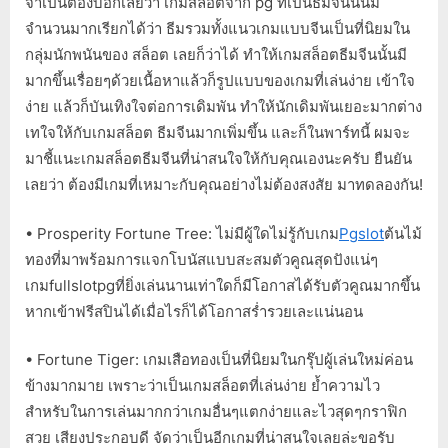
จำเป็นต้องบอกเลยว่า เกมสล็อตจาก pg ที่เป็นธีมจีนนั้นมี
จำนวนมากเรียกได้ว่า ธีมรวมทั้งแนวเกมแบบจีนเป็นที่นิยมใน
กลุ่มนักพนันของ สล็อต เลยก็ว่าได้ ทำให้เกมสล็อตธีมจีนนั้นมี
มากขึ้นเรื่อยๆด้วยเนื้อหาแล้วก็รูปแบบของเกมที่เล่นง่าย เข้าใจ
ง่าย แล้วก็บันเทิงใจต่อการเดิมพัน ทำให้นักเดิมพันเยอะมากต่าง
เทใจให้กับเกมสล็อต ธีมจีนมากเพิ่มขึ้น และก็ในพาร์ทนี้ ผมจะ
มาชี้แนะเกมสล็อตธีมจีนที่น่าสนใจให้กับคุณเองนะครับ ยืนยัน
เลยว่า ต้องมีเกมที่เหมาะกับคุณอย่างไม่ต้องสงสัย มาทดลองกัน!
• Prosperity Fortune Tree: ไม่มีผู้ใดไม่รู้กับเกม
Pgslot
ต้นไม้
ทองที่มาพร้อมการแจกโบนัสแบบสะสมตัวคูณสุดปังแน่ๆ
เกมfullslotpgที่ยิ่งเล่นนานเท่าใดก็มีโอกาสได้รับตัวคูณมากขึ้น
หากเข้าฟรีสปินได้เมื่อไรก็ได้โอกาสร่ำรวยเละแน่นอน
• Fortune Tiger: เกมเสือทองเป็นที่นิยมในกรุ๊ปผู้เล่นใหม่ค่อน
ข้างมากมาย เพราะว่าเป็นเกมสล็อตที่เล่นง่าย ย้ำความไว
สำหรับในการเล่นมากกว่าเกมอื่นๆแตกง่ายและไวสุดๆกราฟิก
สวย เสียงประกอบดี จัดว่าเป็นอีกเกมที่น่าสนใจเลยล่ะขอรับ