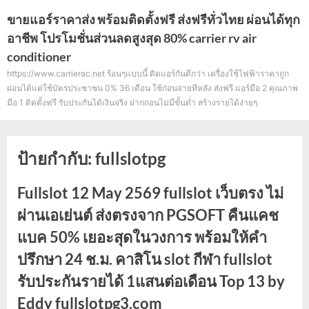
Skip
ขายแอร์ราคาส่ง พร้อมติดตั้งฟรี ส่งฟรีทั่วไทย ผ่อนได้ทุก
to
อาชีพ โปรโมชั่นส่วนลดสูงสุด 80% carrier rv air
content
conditioner
https://www.carrierac.net ร้อนๆแบบนี้ ติดแอร์กันดีกว่า เครื่องใช้ไฟฟ้าราคาถูก
ผ่อนได้แค่ใช้บัตรประชาชน 0% 36 เดือน ใช้ก่อนจ่ายทีหลัง ส่งฟรี แอร์มือ 2 คุณภาพ
มือ 1 ติดตั้งฟรี รับประกันได้เงินจริง ฝากถอนไม่มีขั้นต่ำ สร้างรายได้ง่ายๆ
ป้ายกำกับ:
fullslotpg
Fullslot 12 May 2569 fullslot เว็บตรง ไม่
ผ่านเอเย่นต์ ส่งตรงจาก PGSOFT คืนแคช
แบค 50% เยอะสุดในวงการ พร้อมให้คำ
ปรึกษา 24 ช.ม. คาสิโน slot กีฬา fullslot
รับประกันรายได้ 1แสนต่อเดือน Top 13 by
Eddy fullslotpg3.com