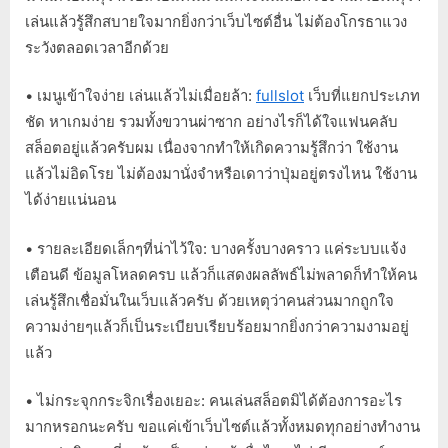
เล่นแล้วรู้สึกสบายใจมากยิ่งกว่าเว็บไซต์อื่น ไม่ต้องโกรธาแวง
ระวังตลอดเวลาอีกด้วย
• เมนูเข้าใจง่าย เล่นแล้วไม่เมื่อยล้า:
fullslot
เว็บที่แยกประเภท
ชัด หาเกมง่าย รวมทั้งขวานผ่าซาก อย่างไรก็ได้ใจแฟนคลับ
สล็อตอยู่แล้วครับผม เนื่องจากทำให้เกิดความรู้สึกว่า ใช้งาน
แล้วไม่อิดโรย ไม่ต้องมานั่งจำหรือเดาว่าปุ่มอยู่ตรงไหน ใช้งาน
ได้ง่ายแน่นอน
• รายละเอียดเล็กๆที่น่าไว้ใจ: บางครั้งบางคราว แค่ระบบแจ้ง
เตือนดี ข้อมูลโหลดครบ แล้วก็แสดงผลลัพธ์ไม่พลาดก็ทำให้คน
เล่นรู้สึกเชื่อมั่นในเว็บแล้วครับ ด้วยเหตุว่าคนส่วนมากถูกใจ
ความง่ายๆแล้วก็เป็นระเบียบเรียบร้อยมากยิ่งกว่าความงามอยู่
แล้ว
• ไม่กระจุกกระจิกเรื่องเยอะ: คนเล่นสล็อตมิได้ต้องการอะไร
มากหรอกนะครับ ขอแค่เข้าเว็บไซต์แล้วทั้งหมดทุกอย่างทำงาน