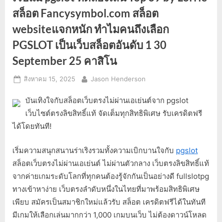
สล็อต Fancysymbol.com สล็อต
websiteแจกหนัก ทำไมคนถึงเลือก
PGSLOT เป็นเว็บสล็อตอันดับ 1 30
September 25 คาสิโน
Posted
By
สิงหาคม 15, 2025
Jason Henderson
on
บันเทิงใจกับสล็อตเว็บตรงไม่ผ่านเอเย่นต์จาก pgslot
เว็บไซต์ตรงลิขสิทธิ์แท้ จัดเต็มทุกสิทธิพิเศษ รับเครดิตฟรี
ได้โดยทันที!
เริ่มความสนุกสนานร่าเริงรวมทั้งความเบิกบานใจกับ
pgslot
สล็อตเว็บตรงไม่ผ่านเอเย่นต์ ไม่ผ่านตัวกลาง เว็บตรงลิขสิทธิ์แท้
จากค่ายเกมระดับโลกที่ทุกคนต้องรู้จักกันเป็นอย่างดี fullslotpg
ทางเข้าหาง่าย เว็บตรงลำดับหนึ่งในไทยที่มาพร้อมสิทธิพิเศษ
เพียบ สมัครเป็นสมาชิกใหม่แล้วรับ สล็อต เครดิตฟรีได้ในทันที
มีเกมให้เลือกเล่นมากกว่า 1,000 เกมบนเว็บ ไม่ต้องดาวน์โหลด