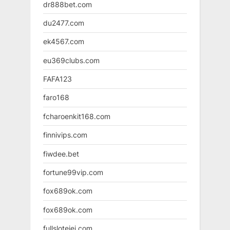
dr888bet.com
du2477.com
ek4567.com
eu369clubs.com
FAFA123
faro168
fcharoenkit168.com
finnivips.com
fiwdee.bet
fortune99vip.com
fox689ok.com
fox689ok.com
fullsloteiei.com