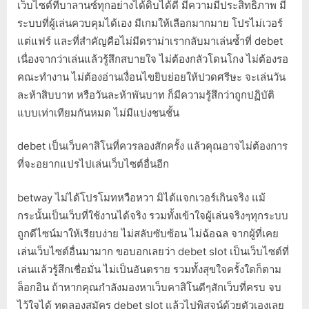
เว็บไซต์ที่บาลานซ์ทุกอย่างได้ดิบได้ดี มีความมีประสิทธิภาพ มี
ระบบที่ผู้เล่นควบคุมได้เอง มีเกมให้เลือกมากมาย โปรไม่เวอร์
แต่แฟร์ และที่สำคัญคือไม่มีดราม่าเรากลับมาเล่นซ้ำที่ debet
เนื่องจากว่าเล่นแล้วรู้สึกสบายใจ ไม่ต้องกลัวโดนโกง ไม่ต้องรอ
คณะทำงาน ไม่ต้องอ่านเงื่อนไขยิบย่อยให้ปวดศรีษะ จะเล่นวัน
ละห้าสิบบาท หรือวันละห้าพันบาท ก็มีความรู้สึกว่าถูกปฏิบัติ
แบบเท่าเทียมกันหมด ไม่มีแบ่งชนชั้น
debet เป็นเว็บคาสิโนที่ควรลองสักครั้ง แล้วคุณอาจไม่ต้องการ
ที่จะอยากแปรไปเล่นเว็บไซต์อื่นอีก
betway ไม่ได้โปรโมทหวือหวา มิได้แจกเวอร์เกินจริง แม้
กระนั้นเป็นเว็บที่ใช้งานได้จริง รวมทั้งเข้าใจผู้เล่นจริงๆทุกระบบ
ถูกดีไซน์มาให้เรียบง่าย ไม่สลับซับซ้อน ไม่ฉ้อฉล จากผู้ที่เคย
เล่นเว็บไซต์อื่นมามาก ขอบอกเลยว่า debet slot เป็นเว็บไซต์ที่
เล่นแล้วรู้สึกเชื่อมั่น ไม่เป็นอันตราย รวมทั้งสุขใจครั้งใดก็ตาม
ล็อกอิน ถ้าหากคุณกำลังมองหาเว็บคาสิโนดีๆสักเว็บที่ครบ จบ
ไว้ใจได้ ทดลองสมัคร debet slot แล้วไปพิสูจน์ด้วยตัวเองเลย