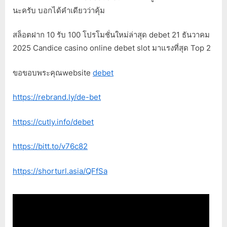
นะครับ บอกได้คำเดียวว่าคุ้ม
สล็อตฝาก 10 รับ 100 โปรโมชั่นใหม่ล่าสุด debet 21 ธันวาคม
2025 Candice casino online debet slot มาแรงที่สุด Top 2
ขอขอบพระคุณwebsite
debet
https://rebrand.ly/de-bet
https://cutly.info/debet
https://bitt.to/v76c82
https://shorturl.asia/QFfSa