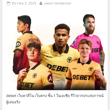
Posted
By
ธันวาคม 2, 2025
Jason Henderson
on
debet เว็บคาสิโน เว็บตรง ชั้น 1 ในเอเชีย รีวิวจากประสบการณ์
ผู้เล่นจริง