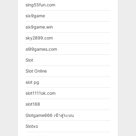
sing55fun.com
six9game
six9game.win
sky2899.com
sl99games.com
Slot
Slot Online
slot pg
slot1111ok.com
slot168
Slotgame666 เข้าสู่ระบบ
Slotxo