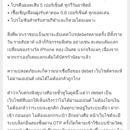
• โปรคืนยอดเสีย 5 เปอร์เซ็นต์ ทุกวี่วันอาทิตย์
• เชื้อเชิญเพื่อนฝูงรับค่าคอม 0.8 เปอร์เซ็นต์ ทุกยอดเล่น
• โปรโมชั่นสำหรับสายกีฬาและก็หวยโดยเฉพาะ
สิ่งที่พวกเราชอบเป็นเขาจะอัปเดตโปรdebetหลายครั้ง มีทั้งราย
วัน รายสัปดาห์ แล้วก็กิจกรรมพิเศษ อย่างเช่น สะสมแต้มแลก
เปลี่ยนของรางวัล iPhone ทอง เงินสด แจกจริงแน่ๆ เนื่องจาก
พวกเราเองก็เคยแลกแต้มได้บัตรกำนัลมาแล้ว
ความปลอดภัยและก็ความน่าเชื่อถือของ debet เว็บไซต์ตรงแท้
ไม่ผ่านเอเย่นต์ เล่นได้ไม่ต้องกลัวถูกโกง
คำว่าเว็บตรงฟังดูบางทีอาจซ้ำหูในยุคนี้ แต่ว่า debet เป็น
เว็บไซต์ที่บอกให้เห็นจริงๆว่าไม่ได้ผ่านเอเย่นต์ ไม่ต้องโยกเงิน
ไม่ต้องกลัวว่าระบบจะตุกติก เงินทุกบาทอยู่ในระบบเดียว ฝาก
เข้า ถอนออก ไม่ต้องแยกกระเป๋า อีกอย่างคือ หน้าเว็บไซต์จะมี
ระบบล็อกอินสองชั้นผ่าน OTP ครั้งใดก็ตามเข้าใช้แบบข้ามวัสดุ