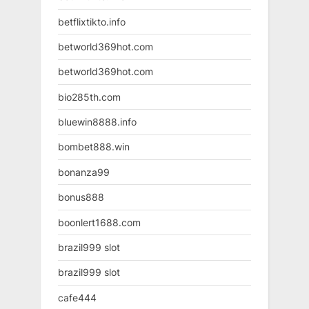
betflixtikto.info
betworld369hot.com
betworld369hot.com
bio285th.com
bluewin8888.info
bombet888.win
bonanza99
bonus888
boonlert1688.com
brazil999 slot
brazil999 slot
cafe444