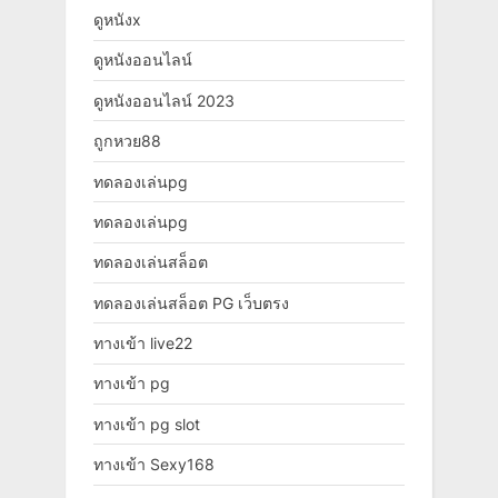
ดูหนังx
ดูหนังออนไลน์
ดูหนังออนไลน์ 2023
ถูกหวย88
ทดลองเล่นpg
ทดลองเล่นpg
ทดลองเล่นสล็อต
ทดลองเล่นสล็อต PG เว็บตรง
ทางเข้า live22
ทางเข้า pg
ทางเข้า pg slot
ทางเข้า Sexy168