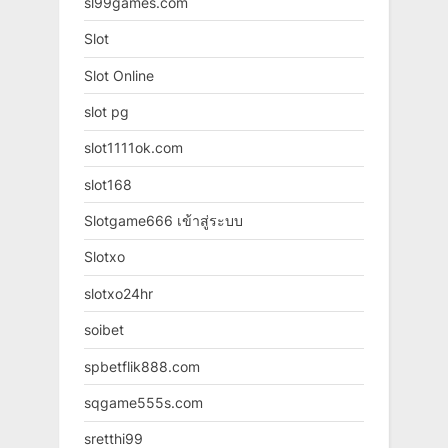
sl99games.com
Slot
Slot Online
slot pg
slot1111ok.com
slot168
Slotgame666 เข้าสู่ระบบ
Slotxo
slotxo24hr
soibet
spbetflik888.com
sqgame555s.com
sretthi99