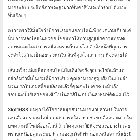
มาก
ระดับ
ประสิทธิภาพ
จะ
สูงมากขึ้น
คาสิโน
จะ
ทํา
รายได้
เยอะ
ขึ้นเรื่อยๆ
ตรวจตรา
ให้
มั่นใจว่า
มีการ
เล่น
เกม
ออนไลน์
เพียงแต่
เกม
เดียว
แค่
นั้น
การหลง
ใหล
ใน
หัวข้อนี้
ชอบ
ทํา
ให้ท่าน
สูญเสีย
ความทรหด
อดทน
และไม่
สามารถ
มีส่วนร่วม
ใน
เกม
ได้
อีก
สิ่ง
หนึ่ง
ที่
คุณ
ควร
จะ
จํา
ไว้
เสมอ
เป็น
อย่า
ลงทุน
ใน
เงิน
ที่
คุณ
ไม่สามารถที่จะ
จ่าย
ได้
เล่น
เครื่องเล่น
ส
ล็อต
ออนไลน์
บันเทิงใจ
จริงๆ
อย่างไรก็แล้วแต่
อย่าลืม
ว่านี่
เป็น
เกม
ที่
มี
การเสี่ยง
คุณ
สามารถ
สูญเสีย
เงิน
เป็น
จํา
นว
นมาก
ใน
เกม
ส
ล็อต
ส
ล็อต
แล้วก็
คุณ
จะ
ไม่เคย
ชนะ
มัน
อีก
รอบ
ฉะนั้น
ก็เลย
ชอบ
เข้าไป
ใน
คาสิโน
กับ
เงินลงทุน
ที่
คิดแผน
ไว้
.
Xlot1688
แน่ๆ
ว่า
ได้โอกาส
สนุกสนาน
มากมาย
สำหรับในการ
เล่น
เสือ
แตร
ออนไลน์
คุณ
สามารถ
ใส่ความ
ช่วยเหลือ
เยอะมาก
ใน
บทความ
ที่
โพสต์
ออนไลน์
ถ้าเกิด
คุณ
หาวิธี
ที่จะ
ชนะ
อย่าง
ไม่เคย
ทราบ
เหนื่อย
คุณ
จะ
พบว่า
ตนเอง
ถูกใจ
กีฬา
นอกเหนือจากนั้น
ยัง
มี