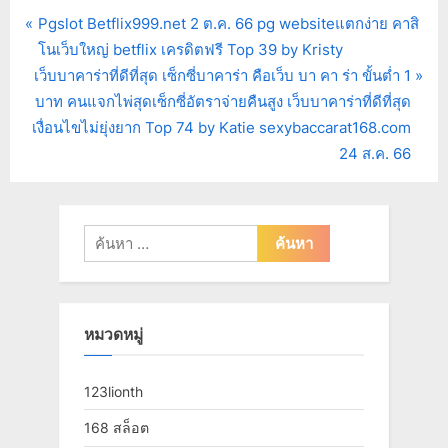
P
แนะแนว
Pgslot Betflix999.net 2 ต.ค. 66 pg websiteแตกง่าย คาสิ
r
โนเว็บใหญ่ betflix เครดิตฟรี Top 39 by Kristy
เรื่อง
N
e
เว็บบาคาร่าที่ดีที่สุด เซ็กซี่บาคาร่า คือเว็บ บา คา ร่า ขั้นต่ำ 1
e
v
บาท คนแจกไพ่สุดเซ็กซี่อัตราจ่ายคืนสูง เว็บบาคาร่าที่ดีที่สุด
x
i
เงื่อนไขไม่ยุ่งยาก Top 74 by Katie sexybaccarat168.com
t
o
24 ส.ค. 66
P
u
o
s
s
P
ค้นหา
t
o
สำหรับ:
:
s
t
หมวดหมู่
:
123lionth
168 สล็อต