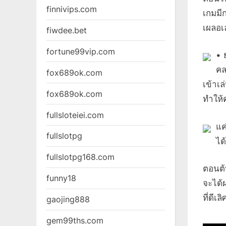
finnivips.com
เกมมี
เผลอเ
fiwdee.bet
fortune99vip.com
• 
คล
fox689ok.com
เข้าเล
fox689ok.com
ทำให้
fullsloteiei.com
แค
fullslotpg
ได
fullslotpg168.com
ตอนต้
funny18
จะได้ผ
ที่ดีเ
gaojing888
gem99ths.com