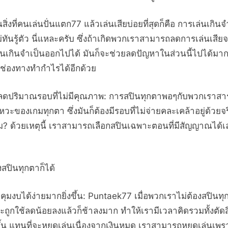
นสิ่งที่คนเล่นปั่นแตก77 แล้วเล่นเสียบ่อยที่สุดก็คือ การเล่นเกินจ
่ทันรู้ตัว นี่แหละครับ ซึ่งถ้าเกิดพวกเราสามารถลดการเล่นเสีย
่นเกินจำเป็นออกไปได้ มันก็จะช่วยลดปัญหาในส่วนนี้ไปได้มา
่มช่องทางทำกำไรได้อีกด้วย
ลดปริมาณรอบที่ไม่มีคุณภาพ: การสปินทุกตาพอๆกับพวกเราส
งหวะของเกมทุกตา ซึ่งมันก็ต้องมีรอบที่ไม่จ่ายคละเคล้าอยู่ด้วยจ
ม? ด้วยเหตุนี้ เราสามารถเลือกสปินเฉพาะตอนที่มีสัญญาณได้เ
งสปินทุกตาก็ได้
คุมงบได้ง่ายมากยิ่งขึ้น: Puntaek77 เมื่อพวกเราไม่ต้องสปินทุ
จะถูกใช้ลดน้อยลงแล้วก็ช้าลงมาก ทำให้เรามีเวลาคิดรวมทั้งตัด
ึ้น แทนที่จะหยุดเล่นเนื่องจากเงินหมด เราสามารถหยุดเล่นเพร