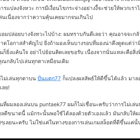
การแปลงจังหวะ การมีเงื่อนไขกระจ่างอย่างงี้จะช่วยให้พวกเราไ
ล่นเนื่องจากว่าความคุ้นเคยมากจนเกินไป
ยอมปล่อยบางจังหวะไปบ้าง: ผมทราบกันดีเลยว่า คุณอาจจะกลั
าดโอกาสสำคัญไป ยิ่งถ้ามองเห็นบางรอบที่มองน่าดึงดูดแต่ว่าม
่นก็ยิ่งแค้นใจ อย่าไปย้อนคิดเลยขอรับ เนื่องจากนั่นแหละคือสิ่งท
คุณกลับไปเล่นทุกตาเหมือนเดิม
่ไม่เล่นทุกตาบน
ปั่นแตก77
ก็แปลงผลลัพธ์ให้ดีขึ้นได้แล้ว มาล
้เลย!
นที่ผมลองเล่นบน puntaek77 ผมก็ไม่เชื่อนะครับว่าการไม่เล่น
ลดีขนาดนี้ แม้กระนั้นพอใช้ได้ลองด้วยตัวเองแล้ว มันกลับให้ผล
ลิศๆเลยนะครับ ไม่ใช่แค่ในทางของการเล่นเกมสล็อตที่ดีขึ้นแค่นั้