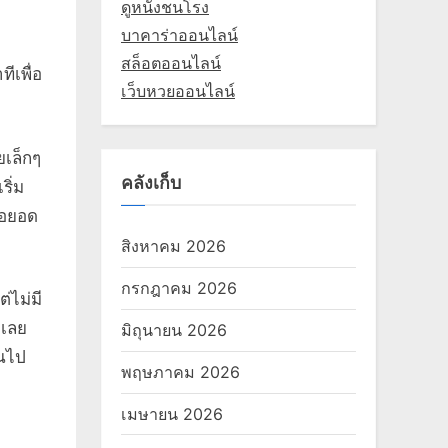
ดูหนังชนโรง
บาคาร่าออนไลน์
สล็อตออนไลน์
ีเพื่อ
เว็บหวยออนไลน์
ยเล็กๆ
คลังเก็บ
ริ่ม
่อยอด
สิงหาคม 2026
กรกฎาคม 2026
่ไม่มี
มเลย
มิถุนายน 2026
ินไป
พฤษภาคม 2026
เมษายน 2026