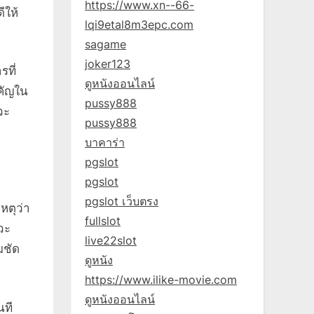
https://www.xn--66-
ีให้
lqi9etal8m3epc.com
sagame
joker123
รที่
ดูหนังออนไลน์
คัญใน
pussy888
วะ
pussy888
บาคาร่า
pgslot
pgslot
pgslot เว็บตรง
หตุว่า
fullslot
วะ
live22slot
มชัด
ดูหนัง
https://www.ilike-movie.com
ดูหนังออนไลน์
นที