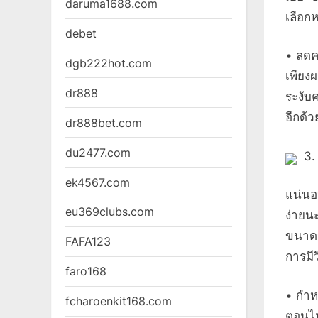
daruma1688.com
เลือก
debet
• ลดค
dgb222hot.com
เพียงผ
dr888
ระงับ
อีกด้ว
dr888bet.com
du2477.com
3.
ek4567.com
แน่นอ
eu369clubs.com
ง่ายนะ
ขนาดน
FAFA123
การมีว
faro168
• กำห
fcharoenkit168.com
ตอนไห