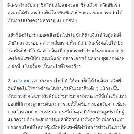
พิเศษ สำหรับสมาชิกใหม่เมื่อสมัครสมาชิกแล้วฝากเงินทีแรก
คุณจะได้รับเครดิตเพิ่มโดยทันทีแล้วก็ช่วยต่อยอดการพนันได้
เป็นการสร้างความสำราญแบบต่อที่ 1
แล้วก็ยังมีโปรคืนยอดเสียเป็นโปรโมชั่นที่คืนเงินให้กับผู้เล่นที่
เสียในแต่ละรอบ ลดการเสี่ยงรวมทั้งแก้เกมในครั้งต่อไปได้ ยิ่ง
กว่านั้นก็ยังมีโบนัสฝากเงิน เมื่อคุณกระทำฝากเงินระบบจะจ่าย
เครดิตพิเศษให้กับคุณเพิ่มอีก กล่าวได้ว่าเป็นความสุขแบบต่อที่
2 ต่อที่ 3 ไปเรื่อยๆเป็นอะไรที่โคตรว้าว
2.
แทงบอล
แทงบอลออนไลน์ ทำให้สมาชิกได้รับเงินรางวัลที่
คุ้มที่สุดไม่ใช่การชำระเงินรางวัลทันเวลาสิ่งเดียว แม้กระนั้น
เป็นการจ่ายเงินรางวัลที่คุ้มค่ามากมายๆเพราะว่าที่นี่เป็นเว็บแทง
บอลที่มีมาตรฐานระดับสากล รวมทั้งได้รับการยอมรับจากเซียน
บอลจำนวนมากว่าแทงบอลตรงนี้เป็นสุข มีศักยภาพสูงประดิษฐ์
แนวความคิดประสบการณ์แล้วก็ความน่าดึงดูดใจ เพื่อการแทง
บอลออนไลน์ที่โคตรคุ้มมีสิทธิพิเศษที่ดีทำให้การชำระเงินรางวัล