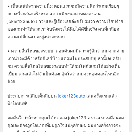
• เห็นเสน่ห์จากความนิ่ง: ตอนแรกผมมีความคิดว่าเกมเรียบๆ
อย่างนี้จะสนุกจริงหรอ แต่ว่าเพียงพอมาทดลองเล่น
joker123auto ยาวๆและรู้เรื่องเลยล่ะครับผมว่า ความเรียบง่าย
ของเกมทำให้พวกเราจับจังหวะได้ดิบได้ดีขึ้นจริง คนที่เกลียด
ความเปลี่ยนแปลงสูงน่าจะชอบ
• ความลื่นไหลของระบบ: ตอนต้นผมมีความรู้สึกว่าเกมจากค่าย
เก่าน่าจะมีค้างหรือดีเลย์บ้าง แต่ผมไม่ประสบปัญหานี้เลยครับ
ผม ความลื่นไถลไหลของระบบทำให้ผมโฟกัสเกมได้อย่างเต็ม
เปี่ยม เล่นแล้วไม่จำเป็นต้องกลุ้มใจว่าเกมจะหลุดตอนไหนอีก
ด้วย
ประสบการณ์สิบเต็มสิบบน
joker123auto
เล่นครั้งแรกแล้ว
พึงใจทันที!
ผมมั่นใจว่าถ้าหากคุณได้ทดลอง joker123 คราวแรกเหมือนผม
คุณจะต้องถูกใจแบบที่ผมถูกใจแน่ๆครับผม ผมบางครั้งอาจจะ