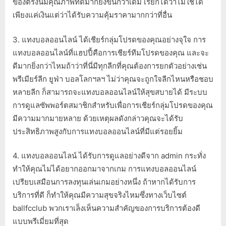
ของตรงนี้มีคุณภาพที่ดีมากยิ่งขึ้นกว่าเดิม เรียกได้ว่าไม่ใช่ได้
เพียงแค่เงินแต่ว่าได้รับความคุ้มราคามากกว่าที่อื่น
3. แทงบอลออนไลน์ ได้เชียร์กลุ่มโปรดของคุณอย่างจุใจ การ
แทงบอลออนไลน์ที่แฮปปี้คือการเชียร์ทีมโปรดของคุณ และจะ
ดีมากยิ่งกว่าไหมถ้าว่าที่นี่มีทุกลีกที่คุณต้องการยกตัวอย่างเช่น
พรีเมียร์ลีก ยูฟ่า บอลโลกฯลฯ ไม่ว่าคุณจะถูกใจลีกไหนหรือชอบ
หลายลีก ก็สามารถจะแทงบอลออนไลน์ให้สุขสบายได้ มีระบบ
การดูแลซัพพอร์ตสมาชิกสำหรับเพื่อการเชียร์กลุ่มโปรดของคุณ
มีความมากมายหลาย ด้วยเหตุผลดังกล่าวคุณจะได้รับ
ประสิทธิภาพสูงกับการแทงบอลออนไลน์ที่มีแต่รอยยิ้ม
4. แทงบอลออนไลน์ ได้รับการดูแลอย่างดีจาก admin กระทั่ง
ทำให้คุณไม่ได้อยากออกมาจากเกม การแทงบอลออนไลน์
เปรียบเสมือนการลงทุนเล่นเกมอย่างหนึ่ง ถ้าหากได้รับการ
บริการที่ดี ก็ทำให้คุณมีความสุขจริงไหมซึ่งทางเว็บไซต์
ballfcclub พวกเราเล็งเห็นความสำคัญของการบริการต้องดี
แบบพรีเมี่ยมที่สุด