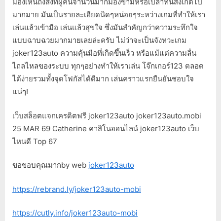
มองเห็นถึงสิ่งที่ผู้คนจำนวนมากมองข้ามหรือเปล่าทันสังเกตไป
มากมาย มันเป็นรายละเอียดนิดๆหน่อยๆระหว่างเกมที่ทำให้เรา
เล่นแล้วเข้ามือ เล่นแล้วสุขใจ ซึ่งมันสำคัญกว่าความระทึกใจ
แบบฉาบฉวยมากมายเลยล่ะครับ ไม่ว่าจะเป็นจังหวะเกม
joker123auto ความคุ้นมือที่เกิดขึ้นเร็ว หรือแม้แต่ความลื่น
ไถลไหลของระบบ ทุกๆอย่างทำให้เราเล่น โจ๊กเกอร์123 ตลอด
ได้ง่ายรวมทั้งจุดโฟกัสได้ดีมาก เล่นคราวแรกยืนยันชอบใจ
แน่ๆ!
เว็บสล็อตแจกเครดิตฟรี joker123auto joker123auto.mobi
25 MAR 69 Catherine คาสิโนออนไลน์ joker123auto เว็บ
ไหนดี Top 67
ขอขอบคุณมากby web
joker123auto
https://rebrand.ly/joker123auto-mobi
https://cutly.info/joker123auto-mobi