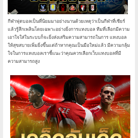
กีฬาฟุตบอลเป็นที่นิยมมาอย่างนานด้วยเหตุว่าเป็นกีฬาที่เชียร์
แล้วรู้สึกเพลินโดยเฉพาะอย่างยิ่งการแทงบอล ทีมที่เลือกมีความ
เอาใจใส่ในระบบก็จะยิ่งส่งเสริมความสามารถในการ แทงบอล
ให้สุขสบายเพิ่มยิ่งขึ้นแต่ถ้าหากคุณเป็นมือใหม่แล้ว มีความกลุ้ม
ใจในการแทงบอลเราชี้แนะว่าคุณควรเลือกเว็บแทงบอลที่มี
ความสามารถสูง