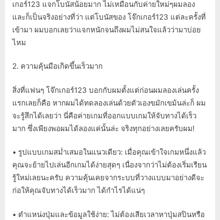
เกอร์123 แจกโบนัสน้อยมาก ไม่เหมือนกับค่ายใหม่ๆผมลอง
และก็เป็นจริงอย่างที่ว่า แต่โบนัสของ โจ๊กเกอร์123 แต่ละครั้งที่
เข้ามา ผมบอกเลยว่าแจกหนักจนถึงผมไม่สนใจแล้วว่ามาบ่อย
ไหม
2. ความคุ้นมือเกิดขึ้นเร็วมาก
สิ่งที่แฟนๆ โจ๊กเกอร์123 บอกกับผมตั้งแต่ก่อนผมลองเล่นครั้ง
แรกเลยก็คือ หากผมได้ทดลองเล่นด้วยตัวเองขมักเขม้นล่ะก็ ผม
จะรู้สึกได้เลยว่า นี่คือค่ายเกมที่ออกแบบเกมให้จับทางได้เร็ว
มาก ซึ่งเพียงพอผมได้ลองแค่นั้นล่ะ จริงทุกอย่างเลยครับผม!
• รูปแบบเกมสม่ำเสมอในแนวเดียว: เมื่อคุณเข้าใจเกมหนึ่งแล้ว
คุณจะย้ายไปเล่นอีกเกมได้ง่ายสุดๆ เนื่องจากว่าไม่ต้องเริ่มเรียน
รู้ใหม่เลยนะครับ ความคุ้นเคยจากระบบที่วางแบบมาอย่างดีจะ
ก่อให้คุณจับทางได้เร็วมาก ได้กำไรได้แน่ๆ
• ตำแหน่งปุ่มและข้อมูลใช้ง่าย: ไม่ต้องเสียเวลาหาปุ่มสปินหรือ