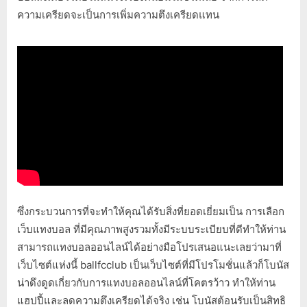
ความเครียดจะเป็นการเพิ่มความตึงเครียดแทน
ซึ่งกระบวนการที่จะทำให้คุณได้รับสิ่งที่ยอดเยี่ยมเป็น การเลือก
เว็บแทงบอล ที่มีคุณภาพสูงรวมทั้งมีระบบระเบียบที่ดีทำให้ท่าน
สามารถแทงบอลออนไลน์ได้อย่างมือโปรเสนอแนะเลยว่ามาที่
เว็บไซต์แห่งนี้ ballfcclub เป็นเว็บไซต์ที่มีโปรโมชั่นแล้วก็โบนัส
น่าดึงดูดเกี่ยวกับการแทงบอลออนไลน์ที่โคตรว้าว ทำให้ท่าน
แฮปปี้และลดความตึงเครียดได้จริง เช่น โบนัสต้อนรับเป็นสิทธิ