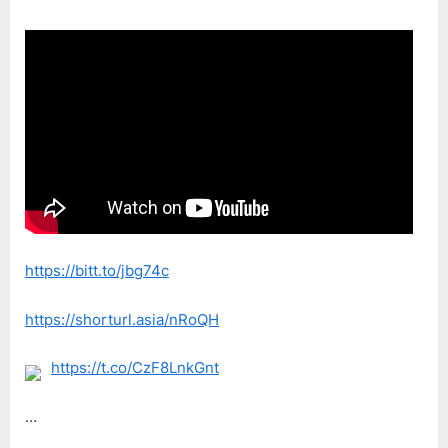
https://bitt.to/jbg74c
https://shorturl.asia/nRoQH
https://t.co/CzF8LnkGnt
…