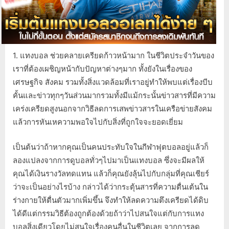
1. แทงบอล ช่วยคลายเครียดก้าวหน้ามาก ในชีวิตประจำวันของ
เราที่ต้องเผชิญหน้ากับปัญหาต่างๆมาก ทั้งยังในเรื่องของ
เศรษฐกิจ สังคม รวมทั้งสิ่งแวดล้อมที่เราอยู่ทำให้พบแต่เรื่องบีบ
คั้นและข่าวทุกๆวันส่วนมากรวมทั้งมีแม้กระนั้นข่าวสารที่มีความ
เคร่งเครียดสูงนอกจากวิธีลดการเสพข่าวสารในเครือข่ายสังคม
แล้วการหันเหความพอใจไปกับสิ่งที่ถูกใจจะยอดเยี่ยม
เป็นต้นว่าถ้าหากคุณเป็นคนประทับใจในกีฬาฟุตบอลอยู่แล้วก็
ลองแปลงจากการดูบอลทั่วๆไปมาเป็นแทงบอล ซึ่งจะมีผลให้
คุณได้เงินรางวัลทดแทน แล้วก็คุณยังลุ้นไปกับกลุ่มที่คุณเชียร์
ว่าจะเป็นอย่างไรบ้าง กล่าวได้ว่ากระตุ้นสารที่ความตื่นเต้นใน
ร่างกายให้ตื่นตัวมากเพิ่มขึ้น จึงทำให้ลดความตึงเครียดได้ดิบ
ได้ดีแต่กรรมวิธีต้องถูกต้องด้วยถ้าว่าไปสนใจแต่กับการแทง
บอลสิ่งเดียวโดยไม่สนใจเรื่องคนอื่นในชีวิตเลย จากการลด