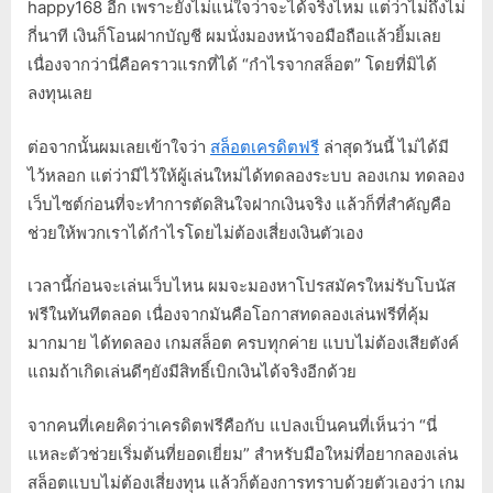
happy168 อีก เพราะยังไม่แน่ใจว่าจะได้จริงไหม แต่ว่าไม่ถึงไม่
กี่นาที เงินก็โอนฝากบัญชี ผมนั่งมองหน้าจอมือถือแล้วยิ้มเลย
เนื่องจากว่านี่คือคราวแรกที่ได้ “กำไรจากสล็อต” โดยที่มิได้
ลงทุนเลย
ต่อจากนั้นผมเลยเข้าใจว่า
สล็อตเครดิตฟรี
ล่าสุดวันนี้ ไม่ได้มี
ไว้หลอก แต่ว่ามีไว้ให้ผู้เล่นใหม่ได้ทดลองระบบ ลองเกม ทดลอง
เว็บไซต์ก่อนที่จะทำการตัดสินใจฝากเงินจริง แล้วก็ที่สำคัญคือ
ช่วยให้พวกเราได้กำไรโดยไม่ต้องเสี่ยงเงินตัวเอง
เวลานี้ก่อนจะเล่นเว็บไหน ผมจะมองหาโปรสมัครใหม่รับโบนัส
ฟรีในทันทีตลอด เนื่องจากมันคือโอกาสทดลองเล่นฟรีที่คุ้ม
มากมาย ได้ทดลอง เกมสล็อต ครบทุกค่าย แบบไม่ต้องเสียตังค์
แถมถ้าเกิดเล่นดีๆยังมีสิทธิ์เบิกเงินได้จริงอีกด้วย
จากคนที่เคยคิดว่าเครดิตฟรีคือกับ แปลงเป็นคนที่เห็นว่า “นี่
แหละตัวช่วยเริ่มต้นที่ยอดเยี่ยม” สำหรับมือใหม่ที่อยากลองเล่น
สล็อตแบบไม่ต้องเสี่ยงทุน แล้วก็ต้องการทราบด้วยตัวเองว่า เกม