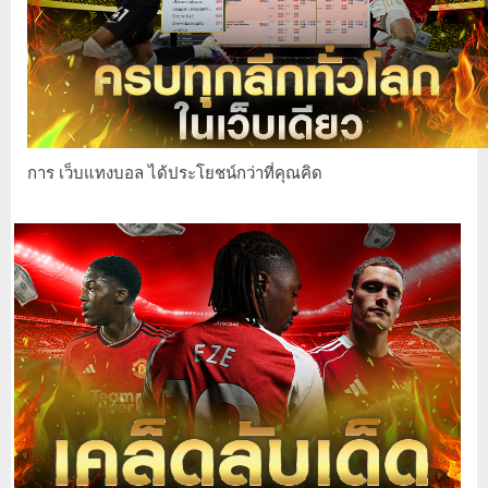
การ เว็บแทงบอล ได้ประโยชน์กว่าที่คุณคิด