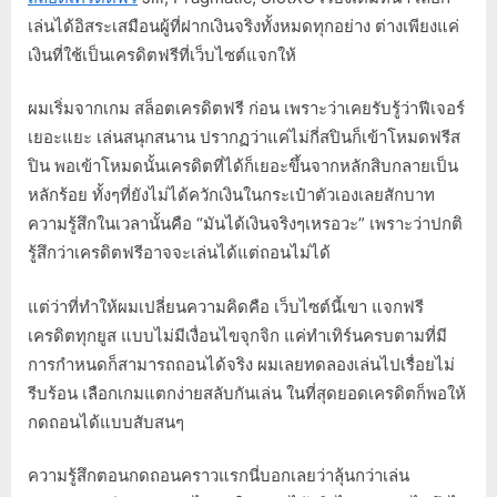
เล่นได้อิสระเสมือนผู้ที่ฝากเงินจริงทั้งหมดทุกอย่าง ต่างเพียงแค่
เงินที่ใช้เป็นเครดิตฟรีที่เว็บไซต์แจกให้
ผมเริ่มจากเกม สล็อตเครดิตฟรี ก่อน เพราะว่าเคยรับรู้ว่าฟีเจอร์
เยอะแยะ เล่นสนุกสนาน ปรากฏว่าแค่ไม่กี่สปินก็เข้าโหมดฟรีส
ปิน พอเข้าโหมดนั้นเครดิตที่ได้ก็เยอะขึ้นจากหลักสิบกลายเป็น
หลักร้อย ทั้งๆที่ยังไม่ได้ควักเงินในกระเป๋าตัวเองเลยสักบาท
ความรู้สึกในเวลานั้นคือ “มันได้เงินจริงๆเหรอวะ” เพราะว่าปกติ
รู้สึกว่าเครดิตฟรีอาจจะเล่นได้แต่ถอนไม่ได้
แต่ว่าที่ทำให้ผมเปลี่ยนความคิดคือ เว็บไซต์นี้เขา แจกฟรี
เครดิตทุกยูส แบบไม่มีเงื่อนไขจุกจิก แค่ทำเทิร์นครบตามที่มี
การกำหนดก็สามารถถอนได้จริง ผมเลยทดลองเล่นไปเรื่อยไม่
รีบร้อน เลือกเกมแตกง่ายสลับกันเล่น ในที่สุดยอดเครดิตก็พอให้
กดถอนได้แบบสับสนๆ
ความรู้สึกตอนกดถอนคราวแรกนี่บอกเลยว่าลุ้นกว่าเล่น