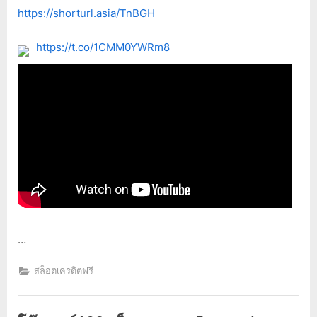
https://shorturl.asia/TnBGH
https://t.co/1CMM0YWRm8
…
สล็อตเครดิตฟรี