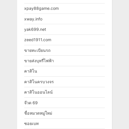
xpay88game.com
xway.info
yak699.net
zeed1911.com
ขายทะเบียนรถ
ขายส่งบุหรี่ไฟฟ้า
คาสิโน
คาสิโนครบวงจร
คาสิโนออนไลน์
จ๊วด 69
ชื่อหมวดหมู่ใหม่
ซอยเบท