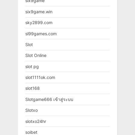
six9game
six9game.win
sky2899.com
sl99games.com
Slot
Slot Online
slot pg
slot1111ok.com
slot168
Slotgame666 เข้าสู่ระบบ
Slotxo
slotxo24hr
soibet