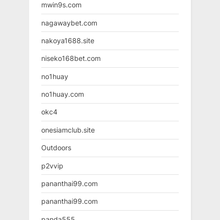
mwin9s.com
nagawaybet.com
nakoya1688.site
niseko168bet.com
no1huay
no1huay.com
okc4
onesiamclub.site
Outdoors
p2vvip
pananthai99.com
pananthai99.com
panda555