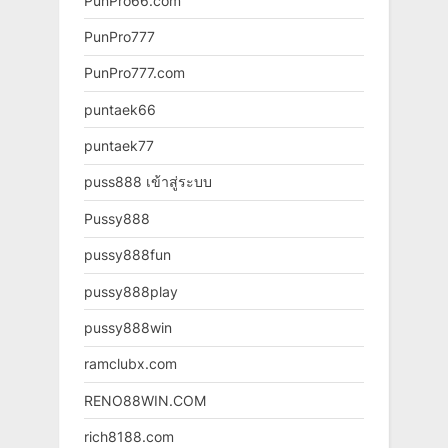
PunPro66.com
PunPro777
PunPro777.com
puntaek66
puntaek77
puss888 เข้าสู่ระบบ
Pussy888
pussy888fun
pussy888play
pussy888win
ramclubx.com
RENO88WIN.COM
rich8188.com