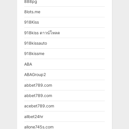
888pg
8lots.me
918Kiss
918kiss ดาวน์โหลด
918kissauto
918kissme
ABA
ABAGroup2
abbet789.com
abbet789.com
acebet789.com
allbet24hr
allone745s.com