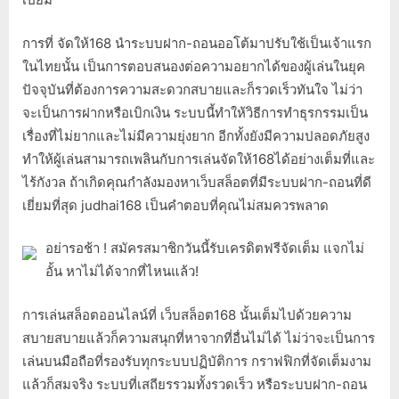
การที่ จัดให้168 นำระบบฝาก-ถอนออโต้มาปรับใช้เป็นเจ้าแรก
ในไทยนั้น เป็นการตอบสนองต่อความอยากได้ของผู้เล่นในยุค
ปัจจุบันที่ต้องการความสะดวกสบายและก็รวดเร็วทันใจ ไม่ว่า
จะเป็นการฝากหรือเบิกเงิน ระบบนี้ทำให้วิธีการทำธุรกรรมเป็น
เรื่องที่ไม่ยากและไม่มีความยุ่งยาก อีกทั้งยังมีความปลอดภัยสูง
ทำให้ผู้เล่นสามารถเพลินกับการเล่นจัดให้168ได้อย่างเต็มที่และ
ไร้กังวล ถ้าเกิดคุณกำลังมองหาเว็บสล็อตที่มีระบบฝาก-ถอนที่ดี
เยี่ยมที่สุด judhai168 เป็นคำตอบที่คุณไม่สมควรพลาด
อย่ารอช้า ! สมัครสมาชิกวันนี้รับเครดิตฟรีจัดเต็ม แจกไม่
อั้น หาไม่ได้จากที่ไหนแล้ว!
การเล่นสล็อตออนไลน์ที่ เว็บสล็อต168 นั้นเต็มไปด้วยความ
สบายสบายแล้วก็ความสนุกที่หาจากที่อื่นไม่ได้ ไม่ว่าจะเป็นการ
เล่นบนมือถือที่รองรับทุกระบบปฏิบัติการ กราฟฟิกที่จัดเต็มงาม
แล้วก็สมจริง ระบบที่เสถียรรวมทั้งรวดเร็ว หรือระบบฝาก-ถอน