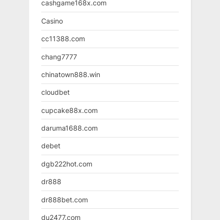
cashgame168x.com
Casino
cc11388.com
chang7777
chinatown888.win
cloudbet
cupcake88x.com
daruma1688.com
debet
dgb222hot.com
dr888
dr888bet.com
du2477.com