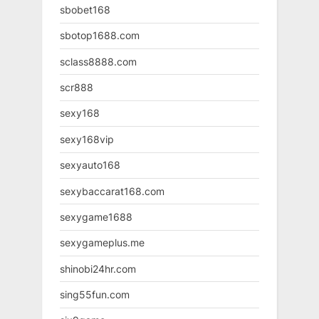
sbobet168
sbotop1688.com
sclass8888.com
scr888
sexy168
sexy168vip
sexyauto168
sexybaccarat168.com
sexygame1688
sexygameplus.me
shinobi24hr.com
sing55fun.com