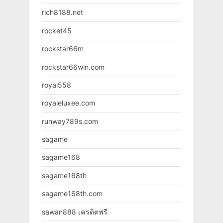
rich8188.net
rocket45
rockstar66m
rockstar66win.com
royal558
royaleluxee.com
runway789s.com
sagame
sagame168
sagame168th
sagame168th.com
sawan888 เครดิตฟรี