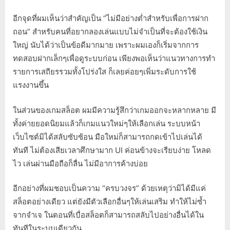
อีกจุดที่ผมเห็นว่าสำคัญเป็น “ไม่มีอย่างต่ำสำหรับเพื่อการฝาก
ถอน” สำหรับคนที่อยากลองเล่นแบบไม่จำเป็นที่จะต้องใช้เงิน
ใหญ่ นับได้ว่าเป็นข้อดีมากมาย เพราะผมเองก็เริ่มจากการ
ทดสอบฝากเล็กๆเพื่อดูระบบก่อน เพียงพอเห็นว่าแนวทางการทำ
รายการเสถียรรวมทั้งโปร่งใส ก็เลยค่อยๆเพิ่มระดับการใช้
แรงงานขึ้น
ในส่วนของเกมสล็อต ผมมีความรู้สึกว่าเกมออกจะหลากหลาย มี
ทั้งค่ายยอดนิยมแล้วก็เกมแนวใหม่ๆให้เลือกเล่น ระบบหน้า
เว็บไซต์มิได้สลับซับซ้อน มือใหม่ก็สามารถกดเข้าไปเล่นได้
ทันที ไม่ต้องเสียเวลาศึกษามาก UI ค่อนข้างจะเรียบง่าย โหลด
ไว เล่นผ่านมือถือก็ลื่น ไม่มีอาการค้างบ่อย
อีกอย่างที่ผมชอบเป็นความ “ครบวงจร” ด้วยเหตุว่ามิได้มีแค่
สล็อตอย่างเดียว แต่ยังมีตัวเลือกอื่นๆให้เล่นเสริม ทำให้ไม่ซ้ำ
จากจำเจ ในตอนที่เบื่อสล็อตก็สามารถสลับไปอย่างอื่นได้ใน
ทันทีในระบบเดียวกัน