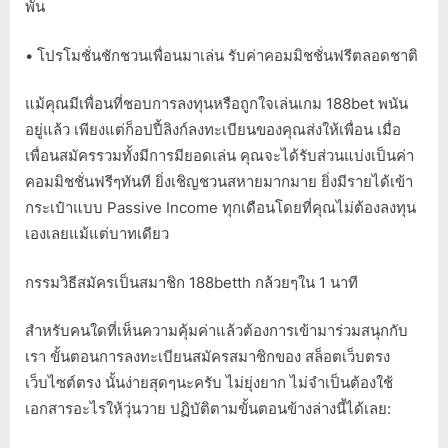
พัน
• โปรโมชั่นชักชวนเพื่อนมาเล่น รับค่าคอมมิชชั่นฟรีตลอดชาติ
แม้คุณมีเพื่อนที่ชอบการลงทุนหรือถูกใจเล่นเกม 188bet พนัน
อยู่แล้ว เพียงแต่ก็อปปี้ลิงก์ลงทะเบียนของคุณส่งให้เพื่อน เมื่อ
เพื่อนสมัครรวมทั้งมีการมียอดเล่น คุณจะได้รับส่วนแบ่งเป็นค่า
คอมมิชชั่นฟรีๆทันที ยิ่งเชิญชวนสหายมากมาย ยิ่งมีรายได้เข้า
กระเป๋าแบบ Passive Income ทุกเดือนโดยที่คุณไม่ต้องลงทุน
เองเลยแม้แต่บาทเดียว
กรรมวิธีสมัครเป็นสมาชิก 188betth กล้วยๆใน 1 นาที
สำหรับคนใดที่เห็นความคุ้มค่าแล้วต้องการเข้ามาร่วมสนุกกับ
เรา ขั้นตอนการลงทะเบียนสมัครสมาชิกของ สล็อตเว็บตรง
เว็บไซต์ตรง นั้นง่ายสุดๆนะครับ ไม่ยุ่งยาก ไม่จำเป็นต้องใช้
เอกสารอะไรให้วุ่นวาย ปฏิบัติตามขั้นตอนข้างล่างนี้ได้เลย: