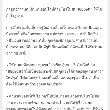
กลยุทธ์การเล่นเดิมพันออนไลน์ด้วยโปรโมชั่น 188betth ให้ได้
กำไรสูงสุด
การมีโปรโมชั่นเด็ดๆอยู่ในมือ สล็อตเว็บตรง เปรียบเหมือนคุณ
มีอาวุธชั้นเลิศในการออกรบ แต่การจะเอาชนะแล้วก็เบิกเงิน
หมื่นเงินแสนออกมาได้นั้น คุณต้องมีกลอุบายสำหรับการเล่น
ด้วยครับผม นี่คือเทคนิคดีๆที่เซียนพนันมักใช้กันเมื่อได้รับโบนัส
จากเว็บไซต์:
• ใช้โบนัสเพื่อทดลองสูตรแล้วก็เรียนรู้เกม: เงินโบนัสที่เว็บ
188bet แจกให้เป็นช่องทางชั้นดีที่คุณจะได้ทดลองสูตรบาคาร่า
ใหม่ๆเค้าไพ่แปลกๆหรือลองปั่นสล็อตเบทสูงๆโดยที่ไม่จำเป็น
ต้องใช้เงินทุนหลักของตนเต็มปริมาณ
• คำนวณยอดเทิร์นโอเวอร์ให้เป็น: ก่อนจะเลือกรับโปรโมชั่น
ไหน ควรจะอ่านข้อตกลงยอดเทิร์นโอเวอร์ให้รู้เรื่อง และ
วางแผนการเดินเงินให้สอดคล้อง อย่างเช่น ถ้าจะต้องทำเทิร์น 5