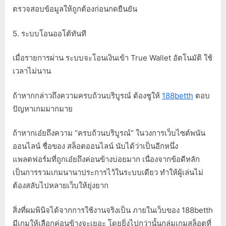
ตรวจสอบข้อมูลให้ถูกต้องก่อนกดยืนยัน
5. ระบบโอนออโต้ทันที
เมื่อรายการผ่าน ระบบจะโอนเงินเข้า True Wallet อัตโนมัติ ใช้
เวลาไม่นาน
ถ้าหากกล่าวถึงความครบถ้วนบริบูรณ์ ต้องชูให้
188betth
ตอบ
ปัญหาเกมมากมาย
ถ้าหากเอ๋ยถึงความ “ครบถ้วนบริบูรณ์” ในวงการเว็บไซต์พนัน
ออนไลน์ ชื่อของ สล็อตออนไลน์ นับได้ว่าเป็นอีกหนึ่ง
แพลตฟอร์มที่ถูกเอ๋ยถึงค่อนข้างบ่อยมาก เนื่องจากข้อดีหลัก
เป็นการรวมเกมนานาประการไว้ในระบบเดียว ทำให้ผู้เล่นไม่
ต้องสลับไปหลายเว็บให้ยุ่งยาก
สิ่งที่ผมพินิจได้จากการใช้งานจริงเป็น ภายในเว็บของ 188betth
มีเกมให้เลือกค่อนข้างจะเยอะ โดยยิ่งไปกว่านั้นกลุ่มเกมสล็อตที่