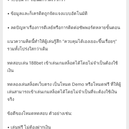
• ข้อมูลและก็เครดิตถูกจัดแจงแบบอัตโนมัติ
• ลดปัญหาเรื่องการดีเลย์หรือการติดต่อซัพพอร์ตหลายขั้นตอน
แนวความคิดนี้ทำให้ผู้เล่นรู้สึก “ควบคุมได้เองเยอะขึ้นเรื่อยๆ”
รวมทั้งโปร่งใสกว่าเดิม
ทดสอบเล่น 188bet เข้าเล่นเกมสล็อตได้โดยไม่จำเป็นต้องใช้
เงิน
ทดลองเล่นสล็อตเว็บตรง เป็นโหมด Demo หรือโหมดฟรี ที่ให้ผู้
เล่นสามารถเข้าเล่นเกมสล็อตได้โดยไม่จำเป็นที่จะต้องใช้เงิน
จริง
ข้อดีของโหมดทดสอบ ตัวอย่างเช่น:
• เล่นฟรี ไม่ต้องฝากเงิน