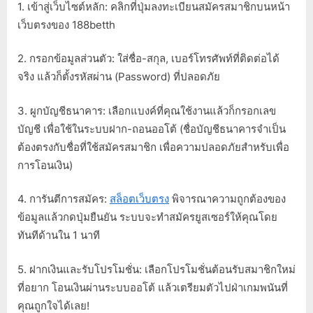
1. เข้าสู่เว็บไซต์หลัก: คลิกที่ปุ่มลงทะเบียนสมัครสมาชิกบนหน้า
เว็บตรงของ 188betth
2. กรอกข้อมูลส่วนตัว: ใส่ชื่อ-สกุล, เบอร์โทรศัพท์ที่ติดต่อได้
จริง แล้วก็ตั้งรหัสผ่าน (Password) ที่ปลอดภัย
3. ผูกบัญชีธนาคาร: เลือกแบงค์ที่คุณใช้งานแล้วก็กรอกเลข
บัญชี เพื่อใช้ในระบบฝาก-ถอนออโต้ (ชื่อบัญชีธนาคารจำเป็น
ต้องตรงกับชื่อที่ใช้สมัครสมาชิก เพื่อความปลอดภัยสำหรับเพื่อ
การโอนเงิน)
4. การันตีการสมัคร:
สล็อตเว็บตรง
พิจารณาความถูกต้องของ
ข้อมูลแล้วกดปุ่มยืนยัน ระบบจะทำสมัครยูสเซอร์ให้คุณโดย
ทันทีด้านใน 1 นาที
5. ฝากเงินและรับโปรโมชั่น: เลือกโปรโมชั่นต้อนรับสมาชิกใหม่
ที่อยาก โอนเงินผ่านระบบออโต้ แล้วเตรียมตัวไปฝ่าเกมพนันที่
คุณถูกใจได้เลย!