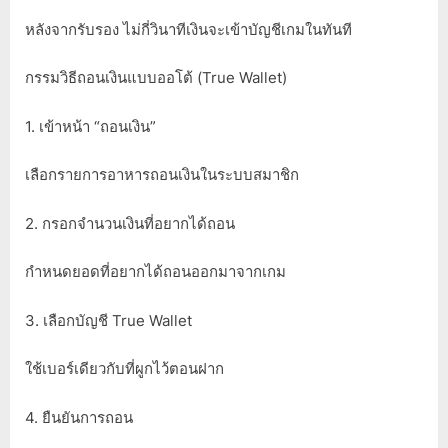
หลังจากรับรอง ไม่กี่วินาทีเงินจะเข้าบัญชีเกมในทันที
กรรมวิธีถอนเงินแบบออโต้ (True Wallet)
1. เข้าหน้า “ถอนเงิน”
เลือกรายการอาหารถอนเงินในระบบสมาชิก
2. กรอกจำนวนเงินที่อยากได้ถอน
กำหนดยอดที่อยากได้ถอนออกมาจากเกม
3. เลือกบัญชี True Wallet
ใช้เบอร์เดียวกับที่ผูกไว้ตอนฝาก
4. ยืนยันการถอน