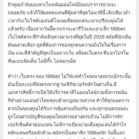
ถ้าคุณกำลังมองหาเว็บพนันออนไลน์ป้อมปราการอาจจะ
ปลอดภัย แล้วก็ให้ผลทดแทนที่คุ้มค่าที่สุดในนาทีนี้ เลิกเสียเวล่ำ
เวลากับเว็บไซต์เอเย่นต์โนเนมที่คอยแต่จะเอาเปรียบคุณได้
แล้วครับ เนื่องจากวันนี้พวกเราจะมารีวิวและเจาะลึก 188bet
เว็บไซต์ตรง ที่กำลังเดินทางมาแรงที่สุดในปี 2026 สมัยที่นักเดิม
พันฉลาดเลือก ยุคที่ต้องการของทุกคนความมั่นใจในเรื่องการ
เงิน และที่สำคัญที่สุดเป็นอยากเว็บ สล็อตเว็บตรง ที่แจกโปรโม
ชั่นแบบจัดเต็ม ไม่มีกั๊ก ไม่หมกเม็ด
คำว่า เว็บตรง ของ 188bet ไม่ใช่แค่คำโฆษณาลอยๆแม้กระนั้น
มันเป็นระบบที่ส่งตรงจากฐานเซิร์ฟเวอร์หลักในต่างถิ่น มี
เอกสารสิทธิ์การเปิดให้บริการคาสิโนออนไลน์รวมทั้งการพนัน
กีฬาอย่างแม่นยำโดยชอบด้วยกฎหมายสากล ทำให้ทุกยอดการ
ฝากเงินของคุณได้รับการคุ้มครองป้องกัน และทุกๆยอดถอนจะ
ถูกโอนฝากบัญชีของคุณโดยตรงอย่างครบถ้วน ไม่มีการหัก
เปอร์เซ็นต์ค่าตอบแทน ไม่มีการเบี่ยงบ่ายเมื่อคุณเล่นได้กำไร
หลักแสนหรือหลักล้าน สมัครเป็นสมาชิก 188betth วันนี้บอก