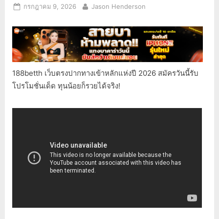
Posted
By
กรกฎาคม 9, 2026
Jason Henderson
on
188betth เว็บตรงปากทางเข้าหลักแห่งปี 2026 สมัครวันนี้รับ
โปรโมชั่นเด็ด ทุนน้อยก็รวยได้จริง!