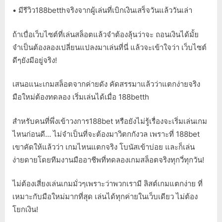
• มีรีวิว188betthจริงจากผู้เล่นที่เบิกเงินเสร็จวันแล้ววันเล่า
ถ้าเบื่อเว็บไซต์ที่เล่นสล็อตแล้วจำต้องลุ้นว่าจะ ถอนเงินได้มั้ย
จำเป็นต้องลองเปลี่ยนแปลงมาเล่นที่นี่ แล้วจะเข้าใจว่า เว็บไซต์
ดีๆยังมีอยู่จริง!
เสนอแนะเกมสล็อตจากค่ายดัง คัดสรรมาแล้วว่าแตกง่ายจริง
มือใหม่ต้องทดลอง เริ่มเล่นได้เมื่อ 188betth
สำหรับคนที่พึ่งเข้าวงการ188bet หรือยังไม่รู้เรื่องจะเริ่มเล่นเกม
ไหนก่อนดี… ไม่จำเป็นที่จะต้องมาวิตกกังวล เพราะที่ 188bet
เขาคัดให้แล้วว่า เกมไหนแตกจริง โบนัสเข้าบ่อย และก็เล่น
ง่ายดายโดยทีมงานมืออาชีพที่ทดลองเกมสล็อตจริงทุกวี่ทุกวัน!
ไม่ต้องเสี่ยงเล่นเกมมั่วๆเพราะว่าพวกเรามี ลิสต์เกมแตกง่าย ที่
เหมาะกับมือใหม่มากที่สุด เล่นได้ทุกค่ายในเว็บเดียว ไม่ต้อง
โยกเงิน!