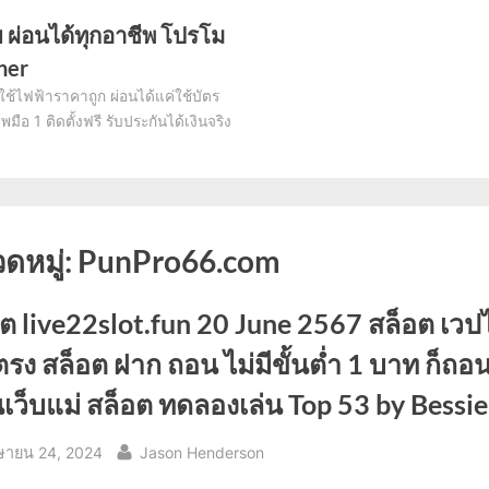
ทย ผ่อนได้ทุกอาชีพ โปรโม
oner
งใช้ไฟฟ้าราคาถูก ผ่อนได้แค่ใช้บัตร
ือ 1 ติดตั้งฟรี รับประกันได้เงินจริง
ดหมู่:
PunPro66.com
ต live22slot.fun 20 June 2567 สล็อต เวป
ตรง สล็อต ฝาก ถอน ไม่มีขั้นต่ำ 1 บาท ก็ถอน
เว็บแม่ สล็อต ทดลองเล่น Top 53 by Bessie
sted
By
ษายน 24, 2024
Jason Henderson