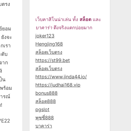
็บตรง
เว็บคาสิโนน่าเล่น ทั้ง
สล็อต
และ
บาคาร่า
ตึงจริงแตกบ่อยมาก
ย์ยอม
joker123
 ยังจะ
Hengjing168
วกเรา
สล็อตเว็บตรง
ะดับ
https://st99.bet
มจาก
สล็อตเว็บตรง
้
https://www.jinda44.io/
ป็น
https://judhai168.vip
ๆพร้อม
bonus888
การณ์
สล็อต888
!
pgslot
พุซซี่888
IVE22
บาคาร่า