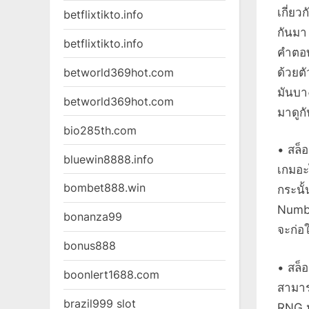
เกี่ยว
betflixtikto.info
กันมา 
betflixtikto.info
คำตอบ
ด้วยตั
betworld369hot.com
มันบาง
betworld369hot.com
มาดูกั
bio285th.com
• สล็
bluewin8888.info
เกมอะ
bombet888.win
กระนั
Numbe
bonanza99
จะก่อใ
bonus888
• สล็
boonlert1688.com
สามารถ
brazil999 slot
RNG 