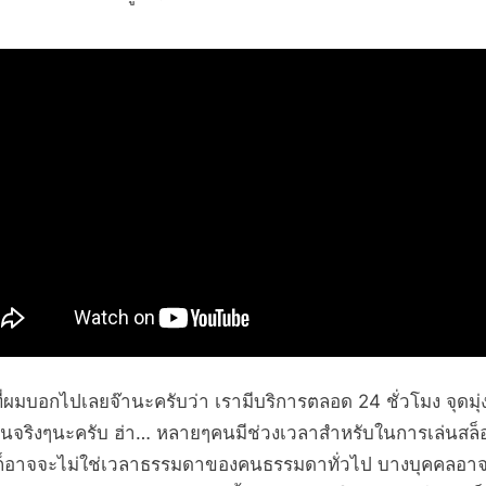
ที่ผมบอกไปเลยจ๊านะครับว่า เรามีบริการตลอด 24 ชั่วโมง จุดมุ
 วันจริงๆนะครับ ฮ่า… หลายๆคนมีช่วงเวลาสำหรับในการเล่นสล็อ
ก็อาจจะไม่ใช่เวลาธรรมดาของคนธรรมดาทั่วไป บางบุคคลอา