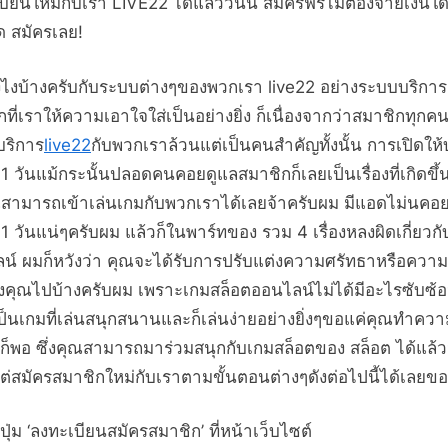
ียนใหม่กับเรา LIVE22 ได้แล้ววันนี้ สมัครฟรีไม่ต้องจ่ายเงินใ
ด สมัครเลย!
ังไงบ้างครับกับระบบต่างๆของพวกเรา live22 อย่างระบบบริการ
ที่เราให้ความเอาใจใส่เป็นอย่างยิ่ง ก็เนื่องจากว่าสมาชิกทุกคนท
บริการ
live22
กับพวกเราล้วนแต่เป็นคนสำคัญทั้งนั้น การเปิดให้
 วันแม้กระนั้นปลอดคนคอยดูแลสมาชิกก็เลยเป็นเรื่องที่เกิดขึ้น
ุณสามารถเข้าเล่นเกมกับพวกเราได้เลยจ้าครับผม มีแอดไม่นคอ
1 วันแน่ๆครับผม แล้วก็ในพาร์ทของ รวม 4 เรื่องหลงผิดเกี่ยวกั
น์ ผมก็หวังว่า คุณจะได้รับการปรับแต่งความศรัทธาหรือความ
งคุณไปบ้างครับผม เพราะเกมสล็อตออนไลน์ไม่ได้มีอะไรซับซ้
เป็นเกมที่เล่นสนุกสนานและก็เล่นง่ายอย่างยิ่งๆขอแค่คุณทำคว
จก็พอ ซึ่งคุณสามารถมาร่วมสนุกกับเกมสล็อตของ สล็อต ได้แล้วว
แต่สมัครสมาชิกใหม่กับเราตามขั้นตอนต่างๆดังต่อไปนี้ได้เลยขอ
ปุ่ม ‘ลงทะเบียนสมัครสมาชิก’ ที่หน้าเว็บไซต์