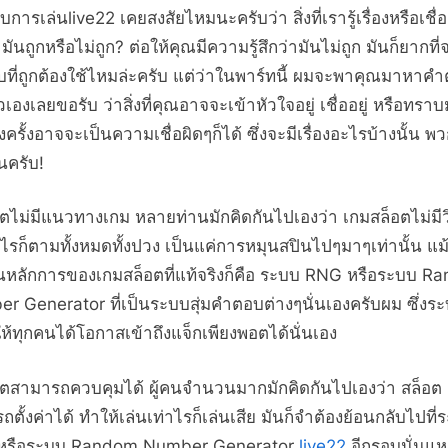
กับการเล่นlive22 เคยสงสัยไหมนะครับว่า สิ่งที่เรารู้เรื่องหรือเชื่
มันถูกหรือไม่ถูก? ต่อให้คุณมีความรู้สึกว่ามันไม่ถูก มันก็ยากที
ที่ถูกต้องใช้ไหมล่ะครับ แต่ว่าในพาร์ทนี้ ผมจะพาคุณมาหาค
วเองเลยขอรับ ว่าสิ่งที่คุณอาจจะเข้าหัวใจอยู่ เชื่ออยู่ หรือทราบ
ครั้งอาจจะเป็นความเชื่อผิดๆก็ได้ ซึ่งจะมีเรื่องอะไรบ้างนั้น พ
นครับ!
อตไม่มีแนวทางเกม หลายท่านมักคิดกันไปเองว่า เกมสล็อตไม่มีว
ไรก็ตามทั้งหมดทั้งปวง เป็นแค่การหมุนสปินไปๆมาๆเท่านั้น แม
้นหลักการของเกมสล็อตที่แท้จริงก็คือ ระบบ RNG หรือระบบ R
r Generator ที่เป็นระบบสุ่มคำตอบต่างๆนั่นเองครับผม ซึ่งระบ
ห้ทุกคนได้โอกาสเข้าถึงแจ็กเพียงพอตได้นั่นเอง
อตสามารถควบคุมได้ ผู้คนจำนวนมากมักคิดกันไปเองว่า สล็อต
ตั้งค่าได้ ทำให้เล่นเท่าไรก็เล่นเสีย มันก็จำต้องย้อนกลับไปที่
หรือระบบ Random Number Generator
live22
อีกรอบนั่นแ