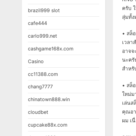
ครับ 
brazil999 slot
สุ่มท
cafe444
• สล็
carlo999.net
เวลาส
cashgame168x.com
อาจจะย
นะครั
Casino
สำหรั
cc11388.com
• สล็อ
chang7777
ใหม่มา
chinatown888.win
เล่นสล
คุณอาจ
cloudbet
ผม เนื
cupcake88x.com