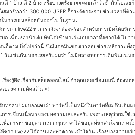
นตี 1 บ้าง ตี 2 บ้าง หรือบางครั้งอาจจะตอนใกล้เช้ากันไปเลยก็
ซึ่งสมาชิกกว่า 300,000 USER ก็กระจัดกระจายช่วงเวลาที่ตัวเ
ในการเล่นสล็อตกันออกไป ในฐานะ
้บริการเกมlive22 พวกเราจึงจะต้องพร้อมสำหรับการเปิดให้บริก
สมอ เพื่อเหล่านักเดิมพันได้เข้ามาเล่นเกมเวลาที่อยากได้ ไม่ว่า
นก็ตาม ยิ่งไปกว่านี้ ยังมีแอดมินของเราคอยช่วยเหลือรวมทั้งด
1 วันเช่นกัน บอกเลยครับผมว่า ไม่มีพลาดทุกการเดิมพันแน่น
เรื่องรู้ผิดเกี่ยวกับสล็อตออนไลน์ ถ้าคุณเคยเชื่อแบบนี้ ต้องทด
ยนแปลงความคิดแล้วล่ะ!
บทุกคน! ผมบอกเลยว่า พาร์ทนี้เป็นหนึ่งในพาร์ทที่ผมตื่นเต้นเ
ดในการเขียนเนื้อหาของบทความเลยล่ะครับ เพราะเหตุว่าผมใช้เ
บเพื่อการหาข้อมูลนานมากๆกว่าจะได้ข้อมูลที่น่าสนใจขนาดนี้
ให้ชาว live22 ได้อ่านและทำความเข้าใจกัน เรื่องของความเข้