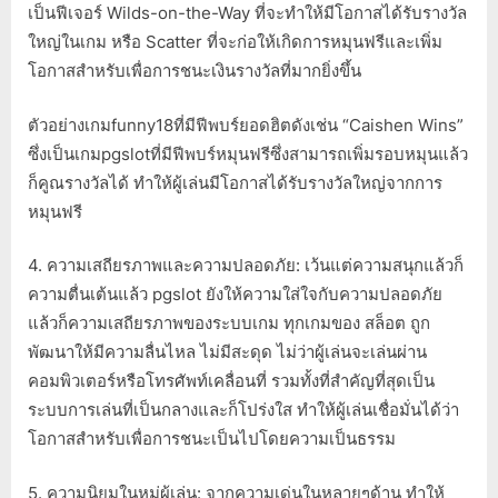
เป็นฟีเจอร์ Wilds-on-the-Way ที่จะทำให้มีโอกาสได้รับรางวัล
ใหญ่ในเกม หรือ Scatter ที่จะก่อให้เกิดการหมุนฟรีและเพิ่ม
โอกาสสำหรับเพื่อการชนะเงินรางวัลที่มากยิ่งขึ้น
ตัวอย่างเกมfunny18ที่มีฟีพบร์ยอดฮิตดังเช่น “Caishen Wins”
ซึ่งเป็นเกมpgslotที่มีฟีพบร์หมุนฟรีซึ่งสามารถเพิ่มรอบหมุนแล้ว
ก็คูณรางวัลได้ ทำให้ผู้เล่นมีโอกาสได้รับรางวัลใหญ่จากการ
หมุนฟรี
4. ความเสถียรภาพและความปลอดภัย: เว้นแต่ความสนุกแล้วก็
ความตื่นเต้นแล้ว pgslot ยังให้ความใส่ใจกับความปลอดภัย
แล้วก็ความเสถียรภาพของระบบเกม ทุกเกมของ สล็อต ถูก
พัฒนาให้มีความลื่นไหล ไม่มีสะดุด ไม่ว่าผู้เล่นจะเล่นผ่าน
คอมพิวเตอร์หรือโทรศัพท์เคลื่อนที่ รวมทั้งที่สำคัญที่สุดเป็น
ระบบการเล่นที่เป็นกลางและก็โปร่งใส ทำให้ผู้เล่นเชื่อมั่นได้ว่า
โอกาสสำหรับเพื่อการชนะเป็นไปโดยความเป็นธรรม
5. ความนิยมในหมู่ผู้เล่น: จากความเด่นในหลายๆด้าน ทำให้