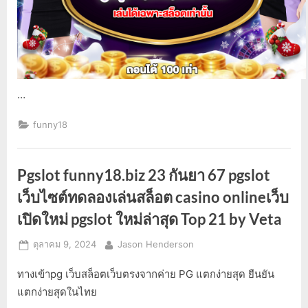
…
funny18
Pgslot funny18.biz 23 กันยา 67 pgslot
เว็บไซต์ทดลองเล่นสล็อต casino onlineเว็บ
เปิดใหม่ pgslot ใหม่ล่าสุด Top 21 by Veta
Posted
By
ตุลาคม 9, 2024
Jason Henderson
on
ทางเข้าpg เว็บสล็อตเว็บตรงจากค่าย PG แตกง่ายสุด ยืนยัน
แตกง่ายสุดในไทย