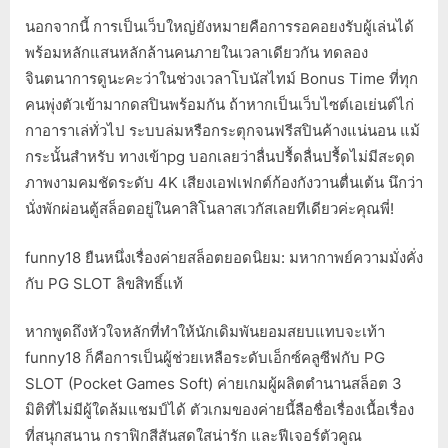
นอกจากนี้ การเป็นเว็บใหญ่ยังหมายคือการรอคอยงรับผู้เล่นได้
พร้อมหลักแสนหลักล้านคนภายในเวลาเดียวกัน ทดลอง
จินตนาการดูนะคะว่าในช่วงเวลาโบนัสไทม์ Bonus Time ที่ทุก
คนพุ่งตัวเข้ามากดสปินพร้อมกัน ถ้าหากเป็นเว็บไซต์เอเย่นต์ไก่
กาอาราเล่ทั่วไป ระบบล่มหรือกระตุกจนฟรีสปินค้างแน่นอน แม้
กระนั้นสำหรับ ทางเข้าpg บอกเลยว่าลื่นปรื้ดลื่นปรื้ดไม่มีสะดุด
ภาพงามคมชัดระดับ 4K เสียงเอฟเฟกต์ก้องกังวานตื่นเต้น นึกว่า
นั่งพักผ่อนตู้สล็อตอยู่ในคาสิโนลาสเวกัสเลยทีเดียวค่ะคุณพี่!
funny18 ยืนหนึ่งเรื่องค่ายสล็อตยอดนิยม: มหากาพย์ความมั่งคั่ง
กับ PG SLOT ลิขสิทธิ์แท้
หากพูดถึงหัวใจหลักที่ทำให้นักเดิมพันยอมสยบแทบจะเท้า
funny18 ก็คือการเป็นผู้ช่วยเหลือระดับเอ็กซ์คลูซีฟกับ PG
SLOT (Pocket Games Soft) ค่ายเกมผู้ผลิตตำนานสล็อต 3
มิติที่ไม่มีผู้ใดล้มแชมป์ได้ ตัวเกมของค่ายนี้ลือชื่อเรื่องเนื้อเรื่อง
ที่สนุกสนาน กราฟิกสีสันสดใสน่ารัก และฟีเจอร์ตัวคูณ