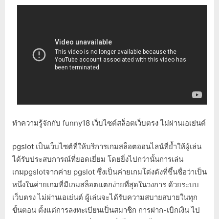
ทำความรู้จักกับ funny18 เว็บไซต์สล็อตเว็บตรง ไม่ผ่านเอเย่นต์
pgslot เป็นเว็บไซต์ที่ให้บริการเกมสล็อตออนไลน์ที่ย้ำให้ผู้เล่น
ได้รับประสบการณ์ที่ยอดเยี่ยม โดยยิ่งไปกว่านั้นการเล่น
เกมpgslotจากค่าย pgslot ซึ่งเป็นค่ายเกมโด่งดังที่ขึ้นชื่อว่าเป็น
หนึ่งในค่ายเกมที่มีเกมสล็อตแตกง่ายที่สุดในวงการ ด้วยระบบ
เว็บตรง ไม่ผ่านเอเย่นต์ ผู้เล่นจะได้รับความสบายสบายในทุก
ขั้นตอน ตั้งแต่การลงทะเบียนเป็นสมาชิก การฝาก-เบิกเงิน ไป