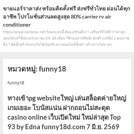
Skip
ขายแอร์ราคาส่ง พร้อมติดตั้งฟรี ส่งฟรีทั่วไทย ผ่อนได้ทุก
to
อาชีพ โปรโมชั่นส่วนลดสูงสุด 80% carrier rv air
content
conditioner
https://www.carrierac.net ร้อนๆแบบนี้ ติดแอร์กันดีกว่า เครื่องใช้ไฟฟ้าราคาถูก
ผ่อนได้แค่ใช้บัตรประชาชน 0% 36 เดือน ใช้ก่อนจ่ายทีหลัง ส่งฟรี แอร์มือ 2 คุณภาพ
มือ 1 ติดตั้งฟรี รับประกันได้เงินจริง ฝากถอนไม่มีขั้นต่ำ สร้างรายได้ง่ายๆ
หมวดหมู่:
funny18
funny18
ทางเข้าpg websiteใหญ่ เล่นสล็อตค่ายใหญ่
เกมเยอะ โบนัสแน่น ฝากถอนไม่สะดุด
casino online เว็บเปิดใหม่ ใหม่ล่าสุด Top
93 by Edna funny18d.com 7 มิ.ย. 2569