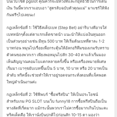
บนเว็บไซต์ pgslot คุณควรจะมีท่วงทีและก็ยุทธวิธีในการเดิน
เงิน วันนี้พวกเราแอบเอา “สูตรลับฉบับตัวคุณแม่” มาแชร์ให้ฟัง
กันฟรีๆไปเลยนะ!
กฎเหล็กข้อที่ 1: ใช้วิธีสเต็ปเบท (Step Bet) อย่าริบางทีอาจใส่
เบทหนักๆตั้งแต่ตาแรกเด็ดขาดน้า แนะนำให้แบ่งเงินทุนออก
เป็นส่วนๆอย่างเช่น มีทุน 500 บาท ให้เริ่มต้นเบทที่ตาละ 1-2
บาทก่อน หมุนไปเรื่อยเพื่อกระตุ้นให้อัลกอริทึมของเกมรับทราบ
ตัวตนของพวกเรา เพียงพอหมุนไปสัก 30-40 ตาแล้วเริ่มมอง
เห็นสัญญาณคอมโบแตกหลายครั้งขึ้น หรือเครื่องหมายพิเศษ
เริ่มมา เบาๆขยับเบทขึ้นเป็น 5 บาท, 10 บาท หรือ 20 บาทเป็น
ลำดับ ทริคนี้จะช่วยทำให้เราอยู่รอดจนกระทั่งตอนที่แจ็คพอต
ใหญ่ดำเนินงานค่ะ
กฎเหล็กข้อที่ 2: ใช้ฟีพบร์ “ซื้อฟรีสปิน” ให้เป็นประโยชน์
สำหรับเกม PG SLOT บนเว็บ funny18 การซื้อฟรีสปินถือเป็น
ทางลัดที่เริ่ดมาก แม้กระนั้นพวกเราไม่ควรซื้อมากเกินไปนะคะ
ทริคเด็ดคือ ให้เรานั่งปั่นปกติไปก่อนสัก 10-15 ตา มองว่า