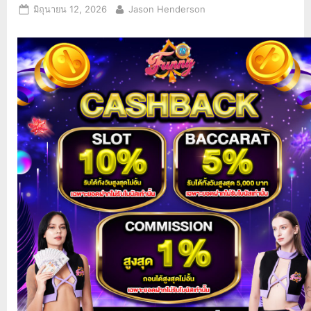
Posted
By
มิถุนายน 12, 2026
Jason Henderson
on