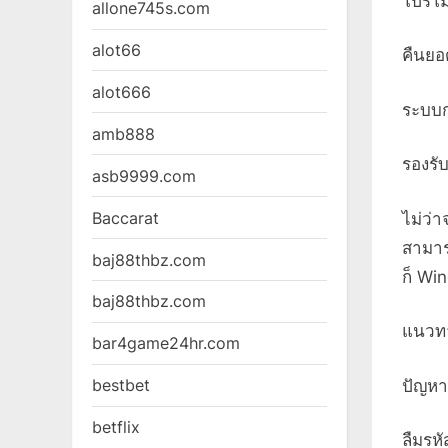
โปรโม
allone745s.com
alot66
คืนยอด
alot666
ระบบก
amb888
รองรั
asb9999.com
Baccarat
ไม่ว่า
สามาร
baj88thbz.com
ก็ Wi
baj88thbz.com
แนวทา
bar4game24hr.com
bestbet
ปัญหา 
betflix
ลืมรหั