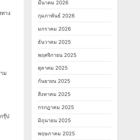
มีนาคม 2026
องทาง
กุมภาพันธ์ 2026
มกราคม 2026
ธันวาคม 2025
พฤศจิกายน 2025
ตุลาคม 2025
งาม
กันยายน 2025
สิงหาคม 2025
กรกฎาคม 2025
กรุ๊ป
มิถุนายน 2025
พฤษภาคม 2025