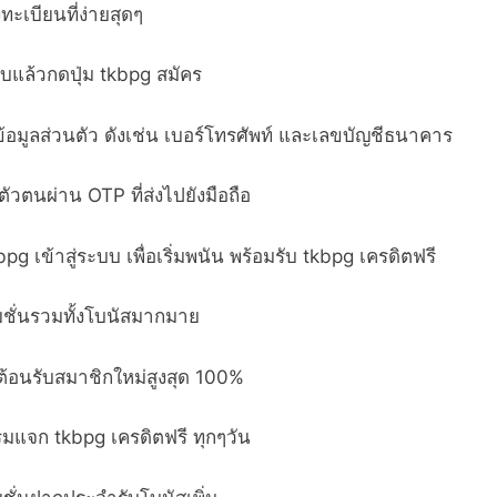
ะเบียนที่ง่ายสุดๆ
ว็บแล้วกดปุ่ม tkbpg สมัคร
้อมูลส่วนตัว ดังเช่น เบอร์โทรศัพท์ และเลขบัญชีธนาคาร
ตัวตนผ่าน OTP ที่ส่งไปยังมือถือ
pg เข้าสู่ระบบ เพื่อเริ่มพนัน พร้อมรับ tkbpg เครดิตฟรี
ชั่นรวมทั้งโบนัสมากมาย
ต้อนรับสมาชิกใหม่สูงสุด 100%
รมแจก tkbpg เครดิตฟรี ทุกๆวัน