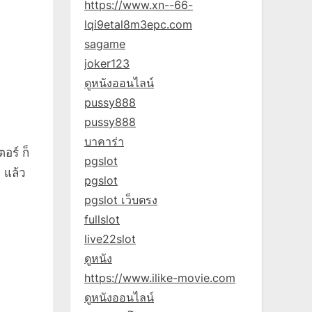
https://www.xn--66-
lqi9etal8m3epc.com
sagame
joker123
ดูหนังออนไลน์
pussy888
pussy888
บาคาร่า
อร์ ก็
pgslot
 แล้ว
pgslot
pgslot เว็บตรง
fullslot
live22slot
ดูหนัง
https://www.ilike-movie.com
ดูหนังออนไลน์