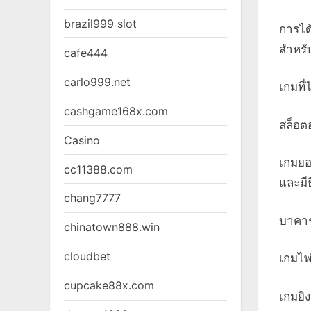
brazil999 slot
การได้
สำหรั
cafe444
carlo999.net
เกมที
cashgame168x.com
สล็อต
Casino
เกมยอ
cc11388.com
และมี
chang7777
บาคาร
chinatown888.win
cloudbet
เกมไพ่
cupcake88x.com
เกมยิ