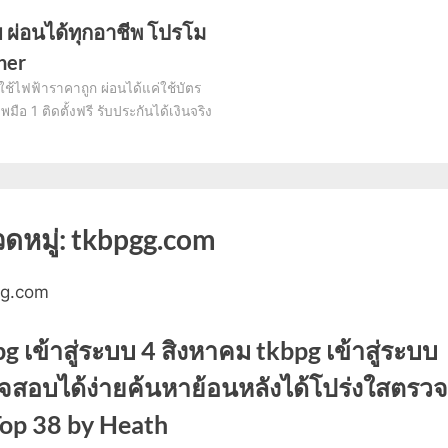
ทย ผ่อนได้ทุกอาชีพ โปรโม
oner
งใช้ไฟฟ้าราคาถูก ผ่อนได้แค่ใช้บัตร
ือ 1 ติดตั้งฟรี รับประกันได้เงินจริง
ดหมู่:
tkbpgg.com
gg.com
g เข้าสู่ระบบ 4 สิงหาคม tkbpg เข้าสู่ระบบ
จสอบได้ง่ายค้นหาย้อนหลังได้โปร่งใสตรว
Top 38 by Heath