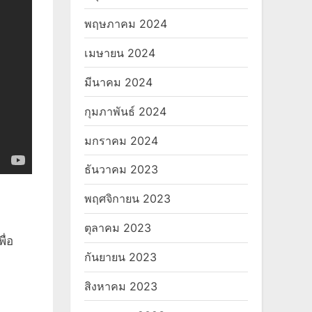
พฤษภาคม 2024
เมษายน 2024
มีนาคม 2024
กุมภาพันธ์ 2024
มกราคม 2024
ธันวาคม 2023
พฤศจิกายน 2023
ตุลาคม 2023
ื่อ
กันยายน 2023
สิงหาคม 2023