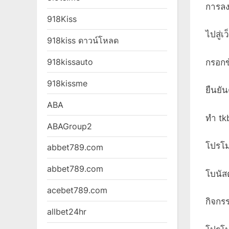
การลงท
918Kiss
ไปสู่เ
918kiss ดาวน์โหลด
918kissauto
กรอกข
918kissme
ยืนยัน
ABA
ทำ tkb
ABAGroup2
โปรโม
abbet789.com
abbet789.com
โบนัส
acebet789.com
กิจกร
allbet24hr