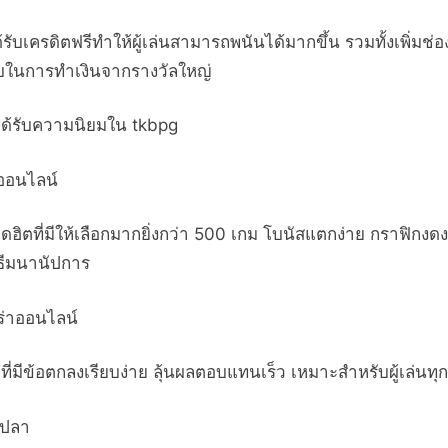
รับเครดิตฟรีทำให้ผู้เล่นสามารถพนันได้มากขึ้น รวมทั้งเพิ่มช่
บในการทำเงินจากรางวัลใหญ่
่ได้รับความนิยมใน tkbpg
ออนไลน์
ดฮิตที่มีให้เลือกมากยิ่งกว่า 500 เกม โบนัสแตกง่าย กราฟิกงด
ธีมนานัปการ
่าออนไลน์
ที่มีข้อตกลงเรียบง่าย ลุ้นผลตอบแทนเร็ว เหมาะสำหรับผู้เล่นทุก
งปลา