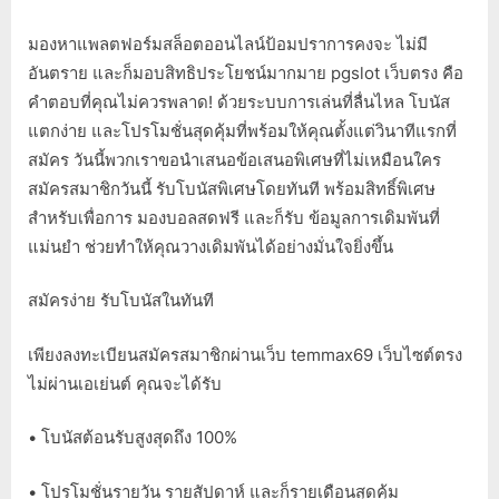
มองหาแพลตฟอร์มสล็อตออนไลน์ป้อมปราการคงจะ ไม่มี
อันตราย และก็มอบสิทธิประโยชน์มากมาย pgslot เว็บตรง คือ
คำตอบที่คุณไม่ควรพลาด! ด้วยระบบการเล่นที่ลื่นไหล โบนัส
แตกง่าย และโปรโมชั่นสุดคุ้มที่พร้อมให้คุณตั้งแต่วินาทีแรกที่
สมัคร วันนี้พวกเราขอนำเสนอข้อเสนอพิเศษที่ไม่เหมือนใคร
สมัครสมาชิกวันนี้ รับโบนัสพิเศษโดยทันที พร้อมสิทธิ์พิเศษ
สำหรับเพื่อการ มองบอลสดฟรี และก็รับ ข้อมูลการเดิมพันที่
แม่นยำ ช่วยทำให้คุณวางเดิมพันได้อย่างมั่นใจยิ่งขึ้น
สมัครง่าย รับโบนัสในทันที
เพียงลงทะเบียนสมัครสมาชิกผ่านเว็บ temmax69 เว็บไซต์ตรง
ไม่ผ่านเอเย่นต์ คุณจะได้รับ
• โบนัสต้อนรับสูงสุดถึง 100%
• โปรโมชั่นรายวัน รายสัปดาห์ และก็รายเดือนสุดคุ้ม