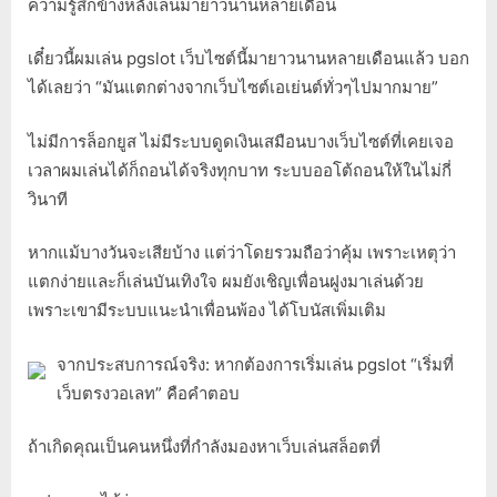
ความรู้สึกข้างหลังเล่นมายาวนานหลายเดือน
เดี๋ยวนี้ผมเล่น pgslot เว็บไซต์นี้มายาวนานหลายเดือนแล้ว บอก
ได้เลยว่า “มันแตกต่างจากเว็บไซต์เอเย่นต์ทั่วๆไปมากมาย”
ไม่มีการล็อกยูส ไม่มีระบบดูดเงินเสมือนบางเว็บไซต์ที่เคยเจอ
เวลาผมเล่นได้ก็ถอนได้จริงทุกบาท ระบบออโต้ถอนให้ในไม่กี่
วินาที
หากแม้บางวันจะเสียบ้าง แต่ว่าโดยรวมถือว่าคุ้ม เพราะเหตุว่า
แตกง่ายและก็เล่นบันเทิงใจ ผมยังเชิญเพื่อนฝูงมาเล่นด้วย
เพราะเขามีระบบแนะนำเพื่อนพ้อง ได้โบนัสเพิ่มเติม
จากประสบการณ์จริง: หากต้องการเริ่มเล่น pgslot “เริ่มที่
เว็บตรงวอเลท” คือคำตอบ
ถ้าเกิดคุณเป็นคนหนึ่งที่กำลังมองหาเว็บเล่นสล็อตที่