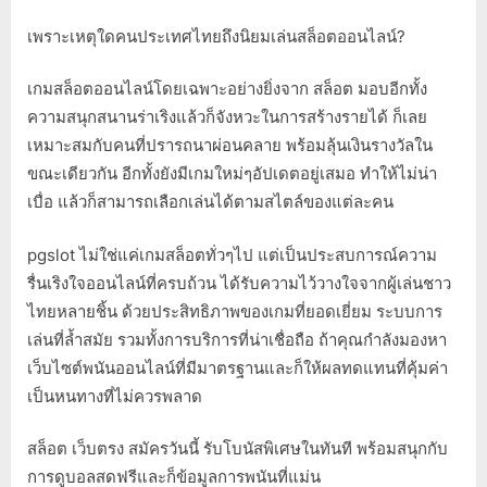
เพราะเหตุใดคนประเทศไทยถึงนิยมเล่นสล็อตออนไลน์?
เกมสล็อตออนไลน์โดยเฉพาะอย่างยิ่งจาก สล็อต มอบอีกทั้ง
ความสนุกสนานร่าเริงแล้วก็จังหวะในการสร้างรายได้ ก็เลย
เหมาะสมกับคนที่ปรารถนาผ่อนคลาย พร้อมลุ้นเงินรางวัลใน
ขณะเดียวกัน อีกทั้งยังมีเกมใหม่ๆอัปเดตอยู่เสมอ ทำให้ไม่น่า
เบื่อ แล้วก็สามารถเลือกเล่นได้ตามสไตล์ของแต่ละคน
pgslot ไม่ใช่แค่เกมสล็อตทั่วๆไป แต่เป็นประสบการณ์ความ
รื่นเริงใจออนไลน์ที่ครบถ้วน ได้รับความไว้วางใจจากผู้เล่นชาว
ไทยหลายชิ้น ด้วยประสิทธิภาพของเกมที่ยอดเยี่ยม ระบบการ
เล่นที่ล้ำสมัย รวมทั้งการบริการที่น่าเชื่อถือ ถ้าคุณกำลังมองหา
เว็บไซต์พนันออนไลน์ที่มีมาตรฐานและก็ให้ผลทดแทนที่คุ้มค่า
เป็นหนทางที่ไม่ควรพลาด
สล็อต เว็บตรง สมัครวันนี้ รับโบนัสพิเศษในทันที พร้อมสนุกกับ
การดูบอลสดฟรีและก็ข้อมูลการพนันที่แม่น