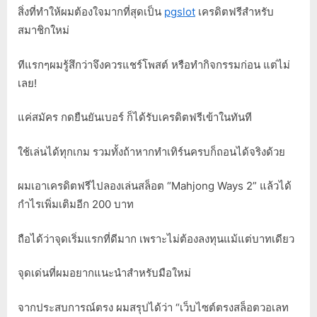
สิ่งที่ทำให้ผมต้องใจมากที่สุดเป็น
pgslot
เครดิตฟรีสำหรับ
สมาชิกใหม่
ทีแรกๆผมรู้สึกว่าจึงควรแชร์โพสต์ หรือทำกิจกรรมก่อน แต่ไม่
เลย!
แค่สมัคร กดยืนยันเบอร์ ก็ได้รับเครดิตฟรีเข้าในทันที
ใช้เล่นได้ทุกเกม รวมทั้งถ้าหากทำเทิร์นครบก็ถอนได้จริงด้วย
ผมเอาเครดิตฟรีไปลองเล่นสล็อต “Mahjong Ways 2” แล้วได้
กำไรเพิ่มเติมอีก 200 บาท
ถือได้ว่าจุดเริ่มแรกที่ดีมาก เพราะไม่ต้องลงทุนแม้แต่บาทเดียว
จุดเด่นที่ผมอยากแนะนำสำหรับมือใหม่
จากประสบการณ์ตรง ผมสรุปได้ว่า “เว็บไซต์ตรงสล็อตวอเลท