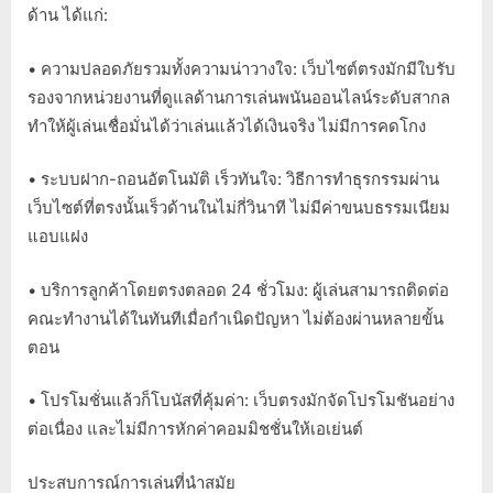
ด้าน ได้แก่:
• ความปลอดภัยรวมทั้งความน่าวางใจ: เว็บไซต์ตรงมักมีใบรับ
รองจากหน่วยงานที่ดูแลด้านการเล่นพนันออนไลน์ระดับสากล
ทำให้ผู้เล่นเชื่อมั่นได้ว่าเล่นแล้วได้เงินจริง ไม่มีการคดโกง
• ระบบฝาก-ถอนอัตโนมัติ เร็วทันใจ: วิธีการทำธุรกรรมผ่าน
เว็บไซต์ที่ตรงนั้นเร็วด้านในไม่กี่วินาที ไม่มีค่าขนบธรรมเนียม
แอบแฝง
• บริการลูกค้าโดยตรงตลอด 24 ชั่วโมง: ผู้เล่นสามารถติดต่อ
คณะทำงานได้ในทันทีเมื่อกำเนิดปัญหา ไม่ต้องผ่านหลายขั้น
ตอน
• โปรโมชั่นแล้วก็โบนัสที่คุ้มค่า: เว็บตรงมักจัดโปรโมชันอย่าง
ต่อเนื่อง และไม่มีการหักค่าคอมมิชชั่นให้เอเย่นต์
ประสบการณ์การเล่นที่นำสมัย