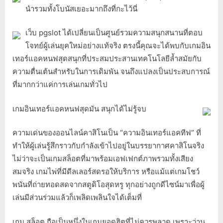
นำรวมทั้งโบนัสเยอะมากถึงที่กะไว้นี่
เว็บ pgslot ได้เปลี่ยนเป็นศูนย์รวมความสนุกสนานที่ตอบ
โจทย์ผู้เล่นยุคใหม่อย่างแท้จริง ตรงนี้คุณจะได้พบกับเกมอิน
เทอร์แอคหนฟสุดสนุกที่ประสมประสานเทคโนโลยีล้ำสมัยกับ
ความตื่นเต้นสำหรับในการเดิมพัน จนถึงแปลงเป็นประสบการณ์
ที่มากกว่าแค่การเล่นเกมทั่วไป
เกมอินเทอร์แอคหนฟสุดมัน สนุกได้ไม่รู้จบ
ความเด่นของออนไลน์คาสิโนเป็น “ความอินเทอร์แอคทีฟ” ที่
ทำให้ผู้เล่นรู้สึกราวกับกำลังเข้าไปอยู่ในบรรยากาศคาสิโนจริง
ไม่ว่าจะเป็นเกมสล็อตที่มาพร้อมเอฟเฟกต์ภาพรวมทั้งเสียง
สมจริง เกมไพ่ที่มีดีลเลอร์สดรอให้บริการ หรือแม้แต่เกมโชว์
พนันที่ถ่ายทอดสดจากสตูดิโอสุดหรู ทุกอย่างถูกดีไซน์มาเพื่อผู้
เล่นมีส่วนร่วมแล้วก็เพลิดเพลินใจได้เต็มที่
เกม สล็อต ถือเป็นหนึ่งในเกมยอดฮิตที่ไม่ควรพลาด เพราะว่าน