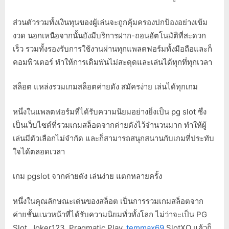
ส่วนตัวรวมทั้งเงินทุนของผู้เล่นจะถูกคุ้มครองปกป้องอย่างเข้ม
งวด นอกเหนือจากนั้นยังมีบริการฝาก-ถอนอัตโนมัติที่สะดวก
เร็ว รวมทั้งรองรับการใช้งานผ่านทุกแพลตฟอร์มทั้งมือถือและก็
คอมพิวเตอร์ ทำให้การเดิมพันไม่สะดุดและเล่นได้ทุกที่ทุกเวลา
สล็อต แหล่งรวมเกมสล็อตค่ายดัง สมัครง่าย เล่นได้ทุกเกม
หนึ่งในแพลตฟอร์มที่ได้รับความนิยมอย่างยิ่งเป็น pg slot ซึ่ง
เป็นเว็บไซต์ที่รวมเกมสล็อตจากค่ายดังไว้จำนวนมาก ทำให้ผู้
เล่นมีตัวเลือกไม่จำกัด และก็สามารถสนุกสนานกับเกมที่ประทับ
ใจได้ตลอดเวลา
เกม pgslot จากค่ายดัง เล่นง่าย แตกหลายครั้ง
หนึ่งในคุณลักษณะเด่นของสล็อต เป็นการรวมเกมสล็อตจาก
ค่ายชั้นแนวหน้าที่ได้รับความนิยมทั่วทั้งโลก ไม่ว่าจะเป็น PG
Slot, Joker123, Pragmatic Play,
temmax69
SlotXO แล้วก็