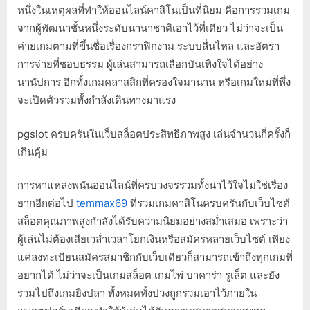
หนึ่งในเหตุผลที่ทำให้ออนไลน์คาสิโนเป็นที่นิยม คือการรวมเกม
จากผู้พัฒนาชั้นหนึ่งระดับนานาชาติเอาไว้ที่เดียว ไม่ว่าจะเป็น
ค่ายเกมตามที่ขึ้นชื่อเรื่องกราฟิกงาม ระบบลื่นไหล และอัตรา
การจ่ายที่ชอบธรรม ผู้เล่นสามารถเลือกบันเทิงใจได้อย่าง
นานัปการ อีกทั้งเกมคลาสสิกที่ครองใจมานาน หรือเกมใหม่ที่พึ่ง
จะเปิดตัวรวมทั้งกำลังเดินทางมาแรง
pgslot ครบครันในเว็บสล็อตประสิทธิภาพสูง เล่นจำนวนกี่ครั้งก็
เกินคุ้ม
การหาแหล่งพนันออนไลน์ที่ครบวงจรรวมทั้งน่าไว้ใจไม่ใช่เรื่อง
ยากอีกต่อไป
temmax69
ที่รวมเกมคาสิโนครบครันกับเว็บไซต์
สล็อตคุณภาพสูงกำลังได้รับความนิยมอย่างสม่ำเสมอ เพราะว่า
ผู้เล่นไม่ต้องเสียเวล่ำเวลาโยกเงินหรือสมัครหลายเว็บไซต์ เพียง
แค่ลงทะเบียนสมัครสมาชิกกับเว็บเดียวก็สามารถเข้าถึงทุกเกมที่
อยากได้ ไม่ว่าจะเป็นเกมสล็อต เกมไพ่ บาคาร่า รูเล็ต และยัง
รวมไปถึงเกมยิงปลา ทั้งหมดทั้งปวงถูกรวมเอาไว้ภายใน