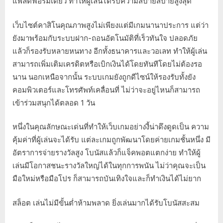
แพลตฟอร์มเดียว ทำให้ผู้เล่นได้รับความสบายสบายสูงสุด
เว็บไซต์คาสิโนคุณภาพสูงไม่เพียงแต่มีเกมนานาประการ แต่ว่า
ยังมาพร้อมกับระบบฝาก-ถอนอัตโนมัติที่เร็วทันใจ ปลอดภัย
แล้วก็รองรับหลายหนทาง อีกทั้งธนาคารและวอเลท ทำให้ผู้เล่น
สามารถเพิ่มเติมเครดิตหรือเบิกเงินได้โดยทันทีโดยไม่ต้องรอ
นาน นอกเหนือจากนั้น ระบบเกมยังถูกดีไซน์ให้รองรับทั้งยัง
คอมพิวเตอร์และโทรศัพท์เคลื่อนที่ ไม่ว่าจะอยู่ไหนก็สามารถ
เข้าร่วมสนุกได้ตลอด 1 วัน
หนึ่งในคุณลักษณะเด่นที่ทำให้เว็บเกมอย่างงี้น่าดึงดูดเป็น ความ
คุ้มค่าที่ผู้เล่นจะได้รับ แต่ละเกมถูกพัฒนาโดยค่ายเกมชั้นหนึ่ง มี
อัตราการจ่ายรางวัลสูง โบนัสแล้วก็แจ็คพอตแตกง่าย ทำให้ผู้
เล่นมีโอกาสชนะรางวัลใหญ่ได้ในทุกการพนัน ไม่ว่าคุณจะเป็น
มือใหม่หรือมือโปร ก็สามารถบันเทิงใจและก็ทำเงินได้ไม่ยาก
สล็อต เล่นไม่มีขั้นต่ำห้ามพลาด ยิ่งเล่นมากได้รับโบนัสสะสม