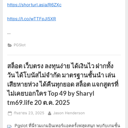
https://shorturl.asia/R6ZXc
https://t.co/wTTFpJl5XR
…
PGSlot
สล็อต เว็บตรง ลงทุนง่าย ได้เงินไว ฝากทั้ง
วัน ได้โบนัสไม่จำกัด มาตรฐานชั้นนำ เล่น
เสียหายห่วง ได้คืนทุกยอด สล็อต แจกสูตรที่
ไม่เคยบอกใคร Top 49 by Sharyl
tm69.life 20 ต.ค. 2025
Posted
By
กันยายน 23, 2025
Jason Henderson
on
Pgslot ที่นี่รวมเกมอินเทอร์แอคครั้งฟสุดสนุก พบกับเกมชั้น