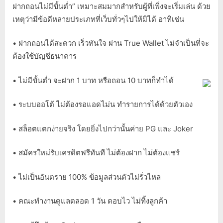
ฝากถอนไม่มีขั้นต่ำ” เหมาะสมมากสำหรับผู้ที่เพิ่งจะเริ่มเล่น ด้วย
เหตุว่ามีข้อดีหลายประเภทที่เว็บทั่วๆไปให้มิได้ อาทิเช่น
• ฝากถอนได้สะดวก เร็วทันใจ ผ่าน True Wallet ไม่จำเป็นที่จะ
ต้องใช้บัญชีธนาคาร
• ไม่มีขั้นต่ำ จะฝาก 1 บาท หรือถอน 10 บาทก็ทำได้
• ระบบออโต้ ไม่ต้องรอแอดไม่น ทำรายการได้ด้วยตัวเอง
• สล็อตแตกง่ายจริง โดยยิ่งไปกว่านั้นค่าย PG และ Joker
• สมัครใหม่รับเครดิตฟรีทันที ไม่ต้องฝาก ไม่ต้องแชร์
• ไม่เป็นอันตราย 100% ข้อมูลส่วนตัวไม่รั่วไหล
• คณะทำงานดูแลตลอด 1 วัน ตอบไว ไม่ทิ้งลูกค้า