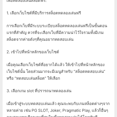
เพื่อทดลองเล่นสล็อตฟรี:
1. เลือกเว็บไซต์ที่มีบริการสล็อตทดลองเล่นฟรี
การเลือกเว็บที่มีระบบระเบียบสล็อตทดลองเล่นฟรีเป็นขั้นตอน
แรกที่สำคัญ ควรที่จะเลือกเว็บที่มีความน่าไว้ใจรวมทั้งมีเกม
สล็อตจากค่ายดังๆที่คุณอยากทดสอบเล่น
2. เข้าไปที่หน้าหลักของเว็บไซต์
เมื่อคุณเลือกเว็บไซต์ที่อยากได้แล้ว ให้เข้าไปที่หน้าหลักของ
เว็บไซต์นั้น โดยส่วนมากจะมีเมนูสำหรับ “สล็อตทดสอบเล่น”
หรือ “ทดสอบเล่นสล็อต” ให้เลือก
3. เลือกเกม slot ที่ปรารถนาทดลองเล่น
เมื่อเข้าสู่ระบบทดสอบเล่นแล้ว คุณจะพบกับเกมสล็อตต่างๆจาก
หลายค่าย เช่น PG SLOT, Joker, Pragmatic Play, แล้วก็อื่นๆ