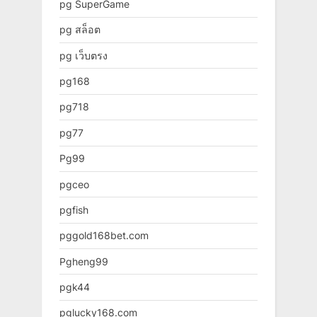
pg SuperGame
pg สล็อต
pg เว็บตรง
pg168
pg718
pg77
Pg99
pgceo
pgfish
pggold168bet.com
Pgheng99
pgk44
pglucky168.com