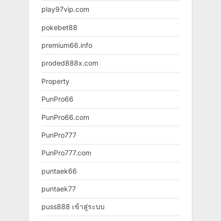
play97vip.com
pokebet88
premium66.info
proded888x.com
Property
PunPro66
PunPro66.com
PunPro777
PunPro777.com
puntaek66
puntaek77
puss888 เข้าสู่ระบบ