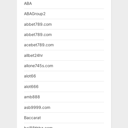
ABA
ABAGroup2
abbet789.com
abbet789.com
acebet789.com
allbet24hr
allone745s.com
alot66
alot666
amb888
asb9999.com
Baccarat
baj88thbz.com