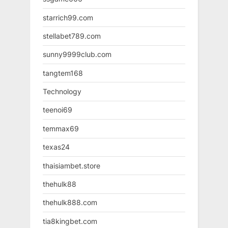
starrich99.com
stellabet789.com
sunny9999club.com
tangtem168
Technology
teenoi69
temmax69
texas24
thaisiambet.store
thehulk88
thehulk888.com
tia8kingbet.com