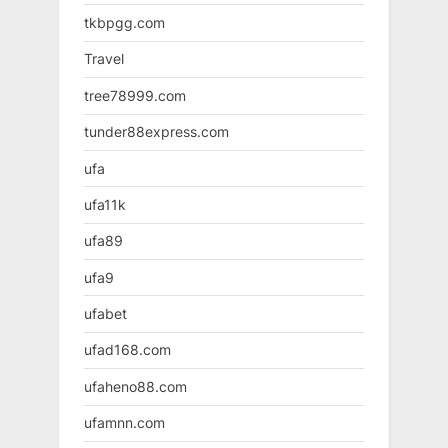
tkbpgg.com
Travel
tree78999.com
tunder88express.com
ufa
ufa11k
ufa89
ufa9
ufabet
ufad168.com
ufaheno88.com
ufamnn.com