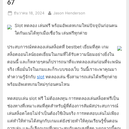
67
Posted
By
ธันวาคม 18, 2024
Jason Henderson
on
Slot ทดลอง เล่นฟรี พร้อมอัพเดทเกมใหม่ปัจจุบันก่อนคน
ใดกันแน่ได้ทุกเมื่อเชื่อวัน เล่นฟรีทุกค่าย
ประสบการณ์ทดลองเล่นสล็อตที่ bestbet เยี่ยมที่สุด เกม
สล็อตออนไลน์ยอดเยี่ยมในเกมที่ได้รับความนิยมอย่างยิ่งใน
ตอนนี้ และก็หลายๆคนก็ปรารถนาที่จะทดลองเล่นก่อนที่จะพนัน
จริง เพื่อมั่นใจในเกมและก็ระบบของเว็บ วันนี้เราจะพาคุณมา
ทำความรู้จักกับ
slot
ทดลองเล่น ซึ่งสามารถเล่นได้ฟรีทุกค่าย
พร้อมอัพเดทเกมใหม่ๆก่อนคนไหน
ทดสอบเล่น slot ฟรี ไม่ต้องลงทุน การทดลองเล่นสล็อตฟรีเป็น
ช่องทางที่เหมาะสมที่สุดสำหรับผู้ที่ต้องการสัมผัสประสบการณ์
เล่นสล็อตโดยไม่จำเป็นต้องใช้เงินจริง การทดสอบเล่นไม่เพียง
แค่ทำให้ท่านได้สนุกกับเกมแต่ยังช่วยทำให้คุณเรียนรู้ขั้นตอน
การเล่น และก็เลือกเกมที่เหมาะสมกับคุณสูงที่สุด นอกจากนี้คุณ