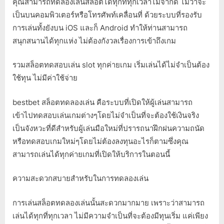
คุณสามารถทดลองเล่นสล็อตได้ทุกที่ทุกเวลาไม่จำกัด ไม่ว่าจะ
เป็นบนคอมพิวเตอร์หรือโทรศัพท์เคลื่อนที่ ด้วยระบบที่รองรับ
การเล่นทั้งยังบน iOS และก็ Android ทำให้ท่านสามารถ
สนุกสนานได้ทุกแห่ง ไม่ต้องกังวลเรื่องการเข้าถึงเกม
รวมสล็อตทดสอบเล่น slot ทุกค่ายเกม เริ่มเล่นได้ไม่จำเป็นต้อง
ใช้ทุน ไม่มีค่าใช้จ่าย
bestbet สล็อตทดลองเล่น คือระบบที่เปิดให้ผู้เล่นสามารถ
เข้าไปทดสอบเล่นเกมต่างๆโดยไม่จำเป็นที่จะต้องใช้เงินจริง
เป็นจังหวะที่ดีสำหรับผู้เล่นมือใหม่ที่ปรารถนาฝึกฝนความถนัด
หรือทดสอบเกมใหม่ๆโดยไม่ต้องลงทุนอะไรก็ตามซึ่งคุณ
สามารถเล่นได้ทุกค่ายเกมที่เปิดให้บริการในตอนนี้
ความสะดวกสบายสำหรับในการทดลองเล่น
การเล่นสล็อตทดลองเล่นนั้นสะดวกมากมาย เพราะว่าสามารถ
เล่นได้ทุกที่ทุกเวลา ไม่มีความจำเป็นที่จะต้องมีทุนเริ่ม แค่เพียง