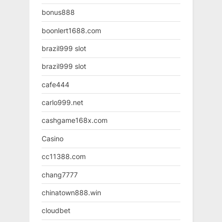
bonus888
boonlert1688.com
brazil999 slot
brazil999 slot
cafe444
carlo999.net
cashgame168x.com
Casino
cc11388.com
chang7777
chinatown888.win
cloudbet