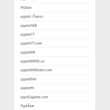
PGSlot
pgslot เว็บตรง
pgslot168
pgslot77
pgslot77.com
pgslot99
pgslot9999.co
pgslot999bets.com
pgslotfish
pgslotth
pgx62game.com
Pgสล็อต