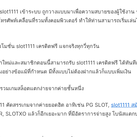
slot1111 เข้าระบบ ถูกวางแบบมาเพื่อความสบายของผู้ใช้งาน 
งโทรศัพท์เคลื่อนที่รวมทั้งคอมพิวเตอร์ ทำให้ท่านสามารถเริ่มเล่น
โมชั่น slot1111 เครดิตฟรี แจกจริงทุกวี่ทุกวัน
กใหม่และสมาชิกตอนนี้สามารถรับ slot1111 เครดิตฟรี ได้ทันทีเม
ย่างข้อแม้ที่กำหนด มีทั้งแบบไม่ต้องฝากแล้วก็แบบเพิ่มเงิน
 รวมเกมสล็อตแตกง่ายจากค่ายชั้นหนึ่ง
111 คัดสรรเกมจากค่ายยอดฮิต อาทิเช่น PG SLOT,
slot1111 สม
, SLOTXO แล้วก็อีกเยอะมาก ที่มีอัตราการจ่ายสูง โบนัสแตกบ