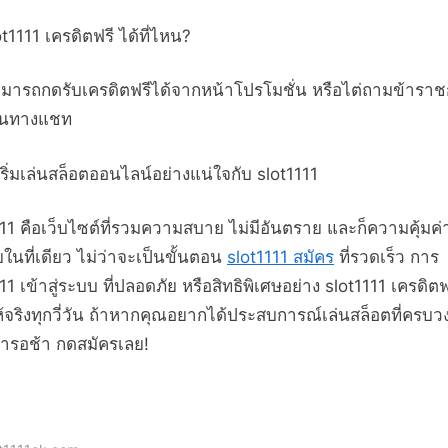
ot1111 เครดิตฟรี ได้ที่ไหน?
มารถกดรับเครดิตฟรีได้จากหน้าโปรโมชั่น หรือไต่ถามข้ารา
หนทางแชท
เริ่มเล่นสล็อตออนไลน์อย่างแน่ใจกับ slot1111
111 คือเว็บไซต์ที่รวมความสบาย ไม่มีอันตราย และก็ความคุ้มค่
ในที่เดียว ไม่ว่าจะเป็นขั้นตอน
slot1111 สมัคร
ที่รวดเร็ว การ
11 เข้าสู่ระบบ ที่ปลอดภัย หรือสิทธิพิเศษอย่าง slot1111 เครดิตฟรี
้จริงทุกวี่วัน ถ้าหากคุณอยากได้ประสบการณ์เล่นสล็อตที่ครบว
่ารอช้า กดสมัครเลย!