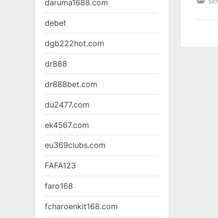
sl
daruma1688.com
debet
dgb222hot.com
dr888
dr888bet.com
du2477.com
ek4567.com
eu369clubs.com
FAFA123
faro168
fcharoenkit168.com