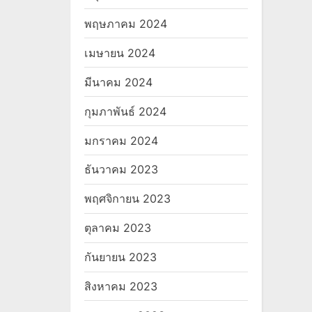
พฤษภาคม 2024
เมษายน 2024
มีนาคม 2024
กุมภาพันธ์ 2024
มกราคม 2024
ธันวาคม 2023
พฤศจิกายน 2023
ตุลาคม 2023
กันยายน 2023
สิงหาคม 2023