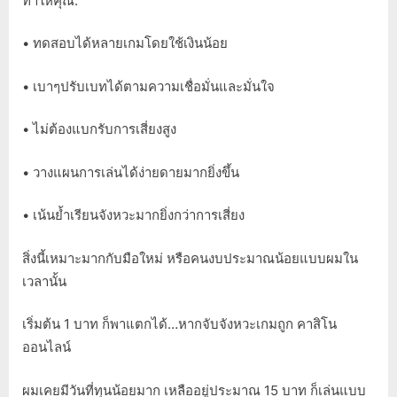
ทำให้คุณ:
• ทดสอบได้หลายเกมโดยใช้เงินน้อย
• เบาๆปรับเบทได้ตามความเชื่อมั่นและมั่นใจ
• ไม่ต้องแบกรับการเสี่ยงสูง
• วางแผนการเล่นได้ง่ายดายมากยิ่งขึ้น
• เน้นย้ำเรียนจังหวะมากยิ่งกว่าการเสี่ยง
สิ่งนี้เหมาะมากกับมือใหม่ หรือคนงบประมาณน้อยแบบผมใน
เวลานั้น
เริ่มต้น 1 บาท ก็พาแตกได้…หากจับจังหวะเกมถูก คาสิโน
ออนไลน์
ผมเคยมีวันที่ทุนน้อยมาก เหลืออยู่ประมาณ 15 บาท ก็เล่นแบบ