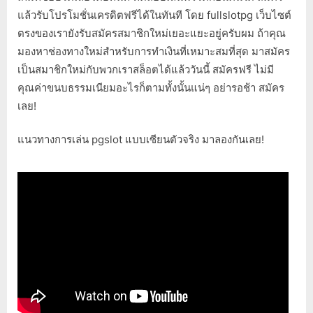
แล้วรับโปรโมชั่นเครดิตฟรีได้ในทันที โดย fullslotpg เว็บไซต์
ตรงของเรายังรับสมัครสมาชิกใหม่เยอะแยะอยู่ครับผม ถ้าคุณ
มองหาช่องทางใหม่สำหรับการทำเงินที่เหมาะสมที่สุด มาสมัคร
เป็นสมาชิกใหม่กับพวกเราสล็อตได้แล้ววันนี้ สมัครฟรี ไม่มี
คุณค่าขนบธรรมเนียมอะไรก็ตามทั้งนั้นแน่ๆ อย่ารอช้า สมัคร
เลย!
แนวทางการเล่น pgslot แบบเซียนตัวจริง มาลองกันเลย!