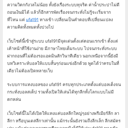
ความวิตกกังวลไม่น้อย ทั้งยังเรื่องระบบทุจริต ค่าน้ำประปาไม่ดี
ถอนเงินมิได้ แล้วก็อีกสารพัดเรื่องจนกระทั่งไม่รู้จะเริ่มจาก
ที่ไหน แต่
ufa191
ทางเข้า เปลี่ยนเป็นคำตอบที่เปลี่ยนแปลง
ความคิดทั้งหมดทั้งปวงไป
เว็บไซต์นี้เข้าสู่ระบบ ufa191มีจุดเด่นตั้งแต่ตอนแรกเข้า ตั้งแต่
เค้าหน้าที่ใช้งานง่าย มีภาษาไทยเต็มระบบ ไปจนกระทั่งระบบ
ฝากถอนที่ไม่ต้องรอแอดมินสักวินาทีเดียว นอกเหนือจากนี้ยังมี
บทวิเคราะห์บอลให้แบบสั้นๆก่อนแข่งอีกด้วย พูดได้ว่าครบในที่
เดียวไม่ต้องเปิดหลายเว็บ
ระบบการแทงบอลของ ufa191 ครบทุกประเภทตั้งแต่บอลเต็งจน
กระทั่งบอลสเต็ป รวมทั้งเปิดให้เล่นได้ทุกลีกทั้งโลกแบบไม่มี
ตกหล่น
เว็บไซต์นี้ไม่ได้เปิดให้แทงแค่บอลลีกใหญ่ๆอย่างพรีเมียร์ลีก ลา
ลีกา หรือบุนเดสลีกาเท่านั้น แม้กระนั้นยังรวมถึงลีกเล็ก ลีกสมัคร