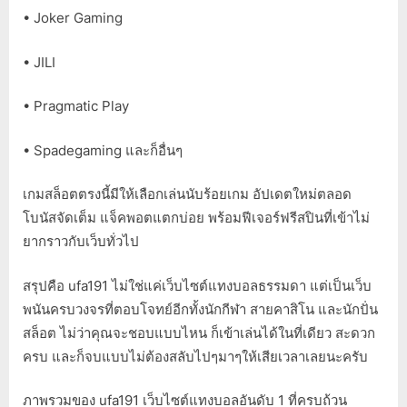
• Joker Gaming
• JILI
• Pragmatic Play
• Spadegaming และก็อื่นๆ
เกมสล็อตตรงนี้มีให้เลือกเล่นนับร้อยเกม อัปเดตใหม่ตลอด
โบนัสจัดเต็ม แจ็คพอตแตกบ่อย พร้อมฟีเจอร์ฟรีสปินที่เข้าไม่
ยากราวกับเว็บทั่วไป
สรุปคือ ufa191 ไม่ใช่แค่เว็บไซต์แทงบอลธรรมดา แต่เป็นเว็บ
พนันครบวงจรที่ตอบโจทย์อีกทั้งนักกีฬา สายคาสิโน และนักปั่น
สล็อต ไม่ว่าคุณจะชอบแบบไหน ก็เข้าเล่นได้ในที่เดียว สะดวก
ครบ และก็จบแบบไม่ต้องสลับไปๆมาๆให้เสียเวลาเลยนะครับ
ภาพรวมของ ufa191 เว็บไซต์แทงบอลอันดับ 1 ที่ครบถ้วน