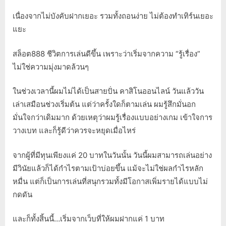
เนื่องจากไม่บังคับฝากเยอะ รวมทั้งถอนง่าย ไม่ต้องทำเทิร์นเยอะ
แยะ
สล็อต888 ชีวิตการเล่นดีขึ้น เพราะว่าเริ่มจากความ “รู้เรื่อง”
ไม่ใช่ความมุ่งมาดล้วนๆ
ในช่วงเวลานี้ผมไม่ได้เป็นสายปั่น คาสิโนออนไลน์ วันแล้ววัน
เล่าเสมือนช่วงเริ่มต้น แต่ว่าครั้งใดก็ตามเล่น ผมรู้สึกมั่นอก
มั่นใจกว่าเดิมมาก ด้วยเหตุว่าผมรู้เรื่องแบบอย่างเกม เข้าใจการ
วางเบท และก็รู้ดีว่าควรจะหยุดเมื่อไหร่
จากผู้ที่มีทุนเพียงแค่ 20 บาทในวันนั้น วันนี้ผมสามารถเล่นอย่าง
มีวินัยแล้วก็ได้กำไรตามเป้าบ่อยขึ้น แม้จะไม่ใช่ผลกำไรหลัก
หมื่น แต่ก็เป็นการเล่นที่สนุกรวมทั้งมีโอกาสเพิ่มรายได้แบบไม่
กดดัน
และก็ทั้งสิ้นนี้…เริ่มจากเว็บที่ให้ผมฝากแค่ 1 บาท