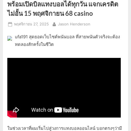
พร้อมเปิดบิลแทงบอลได้ทุกวัน แจกเครดิต
ไม่อั้น 15 พฤศจิกายน 68 casino
Posted
By
พฤศจิกายน 27, 2025
Jason Henderson
on
ufa191 สุดยอดเว็บไซต์พนันบอล ที่สายพนันตัวจริงจะต้อง
ทดลองสักครั้งในชีวิต
ในช่วงเวลาที่ผมเริ่มไปสู่วงการแทงบอลออนไลน์ บอกตรงๆว่ามี