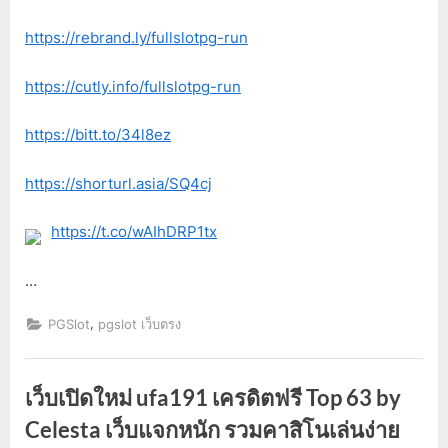
https://rebrand.ly/fullslotpg-run
https://cutly.info/fullslotpg-run
https://bitt.to/34l8ez
https://shorturl.asia/SQ4cj
https://t.co/wAIhDRP1tx
…
,
PGSlot
pgslot เว็บตรง
เว็บเปิดใหม่ ufa191 เครดิตฟรี Top 63 by
Celesta เว็บแจกหนัก รวมคาสิโนเล่นง่าย