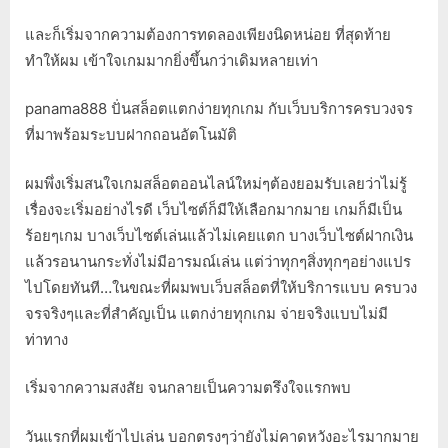
และก็เริ่มจากความต้องการทดลองเพียงนิดหน่อย ที่สุดท้าย
ทำให้ผม เข้าใจเกมมากยิ่งขึ้นกว่าเดิมหลายเท่า
panama888 ปั่นสล็อตแตกง่ายทุกเกม กับเว็บบริการครบวงจร
ที่มาพร้อมระบบฝากถอนอัตโนมัติ
ผมพึ่งเริ่มสนใจเกมสล็อตออนไลน์ใหม่ๆต้องยอมรับเลยว่าไม่รู้
เรื่องจะเริ่มอย่างไรดี เว็บไซต์ก็มีให้เลือกมากมาย เกมก็มีเป็น
ร้อยๆเกม บางเว็บไซต์เล่นแล้วไม่เคยแตก บางเว็บไซต์ฝากเงิน
แล้วรอนานกระทั่งไม่มีอารมณ์เล่น แต่ว่าทุกๆสิ่งทุกๆอย่างแปร
ไปโดยทันที…ในขณะที่ผมพบเว็บสล็อตที่ให้บริการแบบ ครบวง
จรจริงๆและที่สำคัญเป็น แตกง่ายทุกเกม จ่ายจริงแบบไม่มี
ท่าทาง
เริ่มจากความสงสัย จนกลายเป็นความตรึงใจแรกพบ
วันแรกที่ผมเข้าไปเล่น บอกตรงๆว่ายังไม่คาดหวังอะไรมากมาย