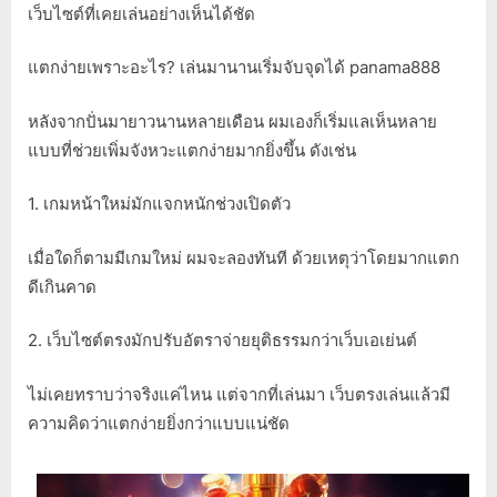
เว็บไซต์ที่เคยเล่นอย่างเห็นได้ชัด
แตกง่ายเพราะอะไร? เล่นมานานเริ่มจับจุดได้ panama888
หลังจากปั่นมายาวนานหลายเดือน ผมเองก็เริ่มแลเห็นหลาย
แบบที่ช่วยเพิ่มจังหวะแตกง่ายมากยิ่งขึ้น ดังเช่น
1. เกมหน้าใหม่มักแจกหนักช่วงเปิดตัว
เมื่อใดก็ตามมีเกมใหม่ ผมจะลองทันที ด้วยเหตุว่าโดยมากแตก
ดีเกินคาด
2. เว็บไซต์ตรงมักปรับอัตราจ่ายยุติธรรมกว่าเว็บเอเย่นต์
ไม่เคยทราบว่าจริงแค่ไหน แต่จากที่เล่นมา เว็บตรงเล่นแล้วมี
ความคิดว่าแตกง่ายยิ่งกว่าแบบแน่ชัด