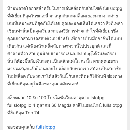
ห้ามพลาดโอกาสสำหรับในการเล่นสล็อตกับเว็บไซต์ fullslotpg
ที่ดีเยี่ยมที่สุดในขณะนี้ มาสนุกกับเกมสล็อตเยอะมากจากค่าย
เกมที่เหมาะสมที่สุดกันได้เลย คุณจะมองเห็นได้เลยว่า สิ่งที่เหล่า
เซียนทำนั้นเป็นจุดเริ่มแรกของวิธีการทำผลกำไรที่ดีเยี่ยมๆซึ่ง
คุณเองก็สามารถสลับตัวเองสำหรับเพื่อการเป็นมืออาชีพได้แบบ
เดียวกัน แค่เพียงนำเคล็ดลับต่างๆพวกนี้ไปประยุกต์ และก็
คำถามที่ว่า สายทุนน้อยสามารถเล่นfullslotpgได้วันละกี่รอบ
นั้น ก็ต้องขึ้นกับเงินลงทุนเป็นหลักแค่นั้น ฉะนั้น หากคุณอยาก
มาร่วมสนุกแล้วก็เอนจอยไปสล็อตกับพวกเรา สมัครเป็นสมาชิก
ใหม่สล็อต กับพวกเราได้แล้ววันนี้ รับเครดิตฟรีได้ทันที ช่องทาง
ที่เยี่ยมที่สุดอยู่ในมือของคุณ สมัครเลย!
สล็อตฝาก 10 รับ 100 โปรโมชั่นใหม่ล่าสุด fullslotpg
fullslotpg.io 4 ตุลาคม 68 Magda คาสิโนออนไลน์ fullslotpg
ที่ฮิตที่สุด Top 74
ขอขอบคุณเว็บ
fullslotpg