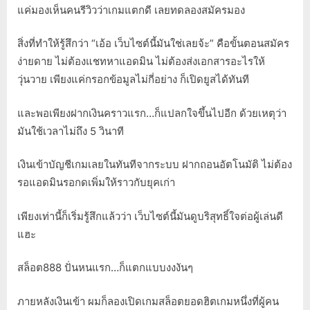
แค่มองเห็นคนรีวิวว่าเกมแตกดี เลยทดลองสมัครมอง
สิ่งที่ทำให้รู้สึกว่า “เอ้อ เว็บไซต์นี้มันใช่เลยจ้ะ” คือขั้นตอนสมัคร
ง่ายดาย ไม่ต้องแชทหาแอดมิน ไม่ต้องส่งเอกสารอะไรให้
วุ่นวาย เพียงแค่กรอกข้อมูลไม่กี่อย่าง ก็เปิดยูสได้ทันที
และพอเพียงฝากเงินคราวแรก…ก็แปลกใจขึ้นไปอีก ด้วยเหตุว่า
มันใช้เวลาไม่ถึง 5 วินาที
เงินเข้าบัญชีเกมเลยในทันทีจากระบบ ฝากถอนอัตโนมัติ ไม่ต้อง
รอแอดมินรอกดเพิ่มให้ราวกับยุคเก่า
เพียงเท่านี้ก็เริ่มรู้สึกแล้วว่า เว็บไซต์นี้มันดูบริสุทธิ์ใจต่อผู้เล่นดี
แฮะ
สล็อต888 ปั่นหนแรก…ก็แตกแบบงงงันๆ
ภายหลังเงินเข้า ผมก็ลองเปิดเกมสล็อตยอดฮิตเกมหนึ่งที่ผู้คน