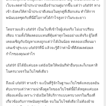
เว็บจะลดค่าน้ำประปาลงเมื่อจำนวนคู่มากขึ้น แต่ว่า ufa191 ทาง
เข้า ยังคงให้ค่าน้ำประปาดีเสมอในทุกคู่ที่เลือกเล่น ทำให้การ
พนันบอลชุดกับที่นี่มีโอกาสได้กำไรสูงกว่าในระยะยาว
โดยรวมแล้ว ufa191 เป็นเว็บที่เข้าใจผู้เล่นจริง ไม่เอาเปรียบ
เทียบ รวมทั้งให้ผลตอบแทนที่คุ้มค่าทุกโพยอย่างแท้จริง ผู้ใดที่
เคยเผชิญกับปัญหาแทงถูกแต่ว่าได้เงินน้อย ทดลองเปลี่ยนมา
เล่นเข้าสู่ระบบ ufa191ที่นี่ แล้วจะรู้ดีว่าค่าน้ำที่ดีส่งผลต่อผล
กำไรของคุณเท่าไร
ufa191 มิได้มีแค่บอล แต่ยังเปิดให้พนันกีฬาอื่นๆและก็เกมคาสิ
โนครบวงจรในเว็บไซต์เดียว
ถึงแม้ ufa191 ทางเข้า จะเป็นที่รู้จักในฐานะเว็บไซต์แทงบอลอัน
ดับแรกๆแต่ว่าความน่าดึงดูดใจของเว็บไซต์นี้มิได้หยุดแค่บอล
เพียงแค่นั้น เพราะว่ายังเปิดให้บริการแบบครบวงจรในเรื่องที่
เกี่ยวข้องกับการพนันทุกชนิด จบในเว็บไซต์เดียวไม่ต้องย้าย