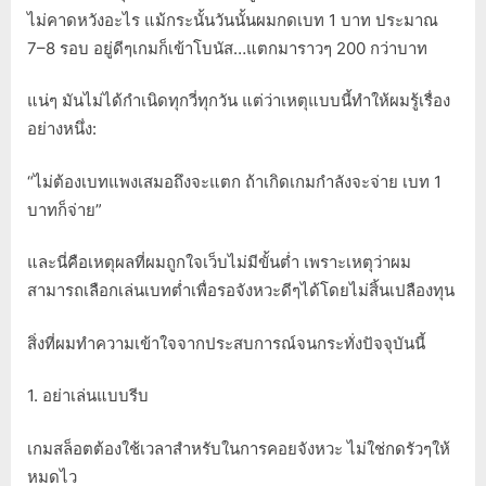
ไม่คาดหวังอะไร แม้กระนั้นวันนั้นผมกดเบท 1 บาท ประมาณ
7–8 รอบ อยู่ดีๆเกมก็เข้าโบนัส…แตกมาราวๆ 200 กว่าบาท
แน่ๆ มันไม่ได้กำเนิดทุกวี่ทุกวัน แต่ว่าเหตุแบบนี้ทำให้ผมรู้เรื่อง
อย่างหนึ่ง:
“ไม่ต้องเบทแพงเสมอถึงจะแตก ถ้าเกิดเกมกำลังจะจ่าย เบท 1
บาทก็จ่าย”
และนี่คือเหตุผลที่ผมถูกใจเว็บไม่มีขั้นต่ำ เพราะเหตุว่าผม
สามารถเลือกเล่นเบทต่ำเพื่อรอจังหวะดีๆได้โดยไม่สิ้นเปลืองทุน
สิ่งที่ผมทำความเข้าใจจากประสบการณ์จนกระทั่งปัจจุบันนี้
1. อย่าเล่นแบบรีบ
เกมสล็อตต้องใช้เวลาสำหรับในการคอยจังหวะ ไม่ใช่กดรัวๆให้
หมดไว