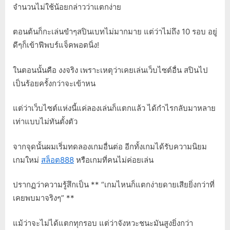
จำนวนไม่ใช้น้อยกล่าวว่าแตกง่าย
ตอนต้นก็กะเล่นขำๆสปินเบทไม่มากมาย แต่ว่าไม่ถึง 10 รอบ อยู่
ดีๆก็เข้าฟีพบร์แจ็คพอตนิ่ง!
ในตอนนั้นคือ งงจริง เพราะเหตุว่าเคยเล่นเว็บไซต์อื่น สปินไป
เป็นร้อยครั้งกว่าจะเข้าหน
แต่ว่าเว็บไซต์แห่งนี้แค่ลองเล่นก็แตกแล้ว ได้กำไรกลับมาหลาย
เท่าแบบไม่ทันตั้งตัว
จากจุดนั้นผมเริ่มทดลองเกมอื่นต่อ อีกทั้งเกมได้รับความนิยม
เกมใหม่
สล็อต888
หรือเกมที่คนไม่ค่อยเล่น
ปรากฏว่าความรู้สึกเป็น ** “เกมไหนก็แตกง่ายดายเสียยิ่งกว่าที่
เคยพบมาจริงๆ” **
แม้ว่าจะไม่ได้แตกทุกรอบ แต่ว่าจังหวะชนะมันสูงยิ่งกว่า