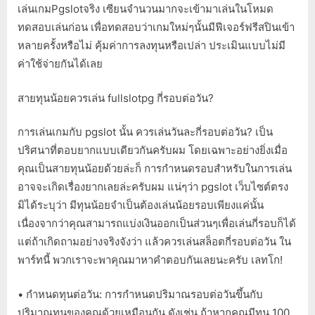
เล่นเกมPgslotจริง เซียนจำนวนมากจะเข้ามาเล่นในโหมด
ทดสอบเล่นก่อน เพื่อทดสอบว่าเกมใหม่ๆนั้นมีฟีเจอร์ฟรีสปินเข้า
หลายครั้งหรือไม่ คุ้มค่าการลงทุนหรือเปล่า ประเมินแบบไม่มี
ค่าใช้จ่ายกันได้เลย
สายทุนน้อยควรเล่น fullslotpg กี่รอบต่อวัน?
การเล่นเกมกับ pgslot นั้น ควรเล่นวันละกี่รอบต่อวัน? เป็น
ปริศนาที่ตอบยากแบบเดียวกันครับผม โดยเฉพาะอย่างยิ่งเมื่อ
คุณเป็นสายทุนน้อยด้วยล่ะก็ การกำหนดรอบสำหรับในการเล่น
อาจจะเกิดเรื่องยากเลยล่ะครับผม แน่ๆว่า pgslot เว็บไซต์ตรง
มิได้ระบุว่า มีทุนน้อยจำเป็นต้องเล่นน้อยรอบเพียงแค่นั้น
เนื่องจากว่าคุณสามารถแบ่งเงินออกเป็นส่วนๆเพื่อเล่นกี่รอบก็ได้
แต่ถ้าเกิดถามอย่างจริงจังว่า แล้วควรเล่นสล็อตกี่รอบต่อวัน ใน
พาร์ทนี้ พวกเราจะพาคุณมาหาคำตอบกันเลยนะครับ เลทโก!
• กำหนดทุนต่อวัน: การกำหนดปริมาณรอบต่อวันขึ้นกับ
ปริมาณทุนของคุณด้วยเหมือนกัน ดังเช่น ถ้าหากคุณมีทุน 100