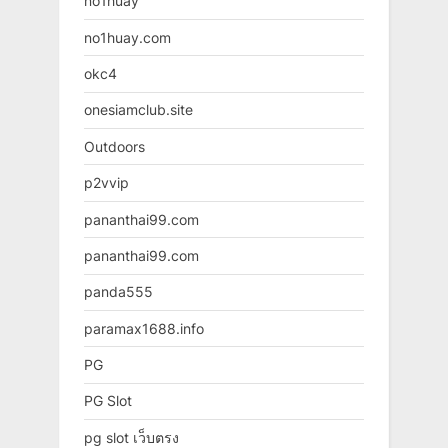
no1huay
no1huay.com
okc4
onesiamclub.site
Outdoors
p2vvip
pananthai99.com
pananthai99.com
panda555
paramax1688.info
PG
PG Slot
pg slot เว็บตรง