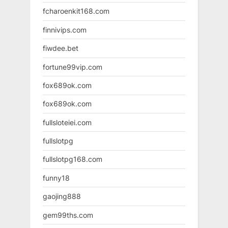
fcharoenkit168.com
finnivips.com
fiwdee.bet
fortune99vip.com
fox689ok.com
fox689ok.com
fullsloteiei.com
fullslotpg
fullslotpg168.com
funny18
gaojing888
gem99ths.com