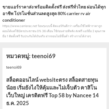
Skip
ขายแอร์ราคาส่ง พร้อมติดตั้งฟรี ส่งฟรีทั่วไทย ผ่อนได้ทุก
to
อาชีพ โปรโมชั่นส่วนลดสูงสุด 80% carrier rv air
content
conditioner
https://www.carrierac.net ร้อนๆแบบนี้ ติดแอร์กันดีกว่า เครื่องใช้ไฟฟ้าราคาถูก
ผ่อนได้แค่ใช้บัตรประชาชน 0% 36 เดือน ใช้ก่อนจ่ายทีหลัง ส่งฟรี แอร์มือ 2 คุณภาพ
มือ 1 ติดตั้งฟรี รับประกันได้เงินจริง ฝากถอนไม่มีขั้นต่ำ สร้างรายได้ง่ายๆ
หมวดหมู่:
teenoi69
teenoi69
สล็อตออนไลน์ websiteตรง สล็อตสายทุน
น้อย เริ่มยังไงให้คุ้มและไม่เจ็บตัว คาสิโน
เว็บใหญ่ เครดิตฟรี Top 58 by Nancee 14
ธ.ค. 2025