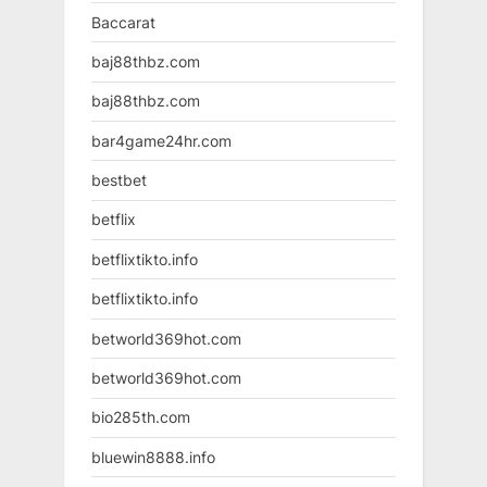
Baccarat
baj88thbz.com
baj88thbz.com
bar4game24hr.com
bestbet
betflix
betflixtikto.info
betflixtikto.info
betworld369hot.com
betworld369hot.com
bio285th.com
bluewin8888.info