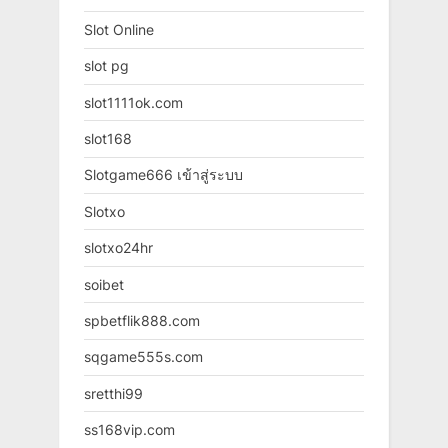
Slot Online
slot pg
slot1111ok.com
slot168
Slotgame666 เข้าสู่ระบบ
Slotxo
slotxo24hr
soibet
spbetflik888.com
sqgame555s.com
sretthi99
ss168vip.com