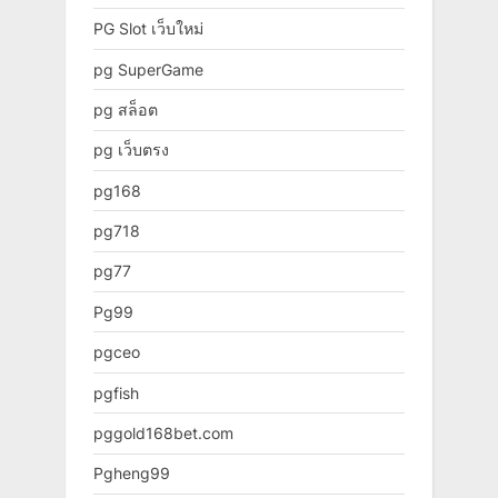
PG Slot เว็บใหม่
pg SuperGame
pg สล็อต
pg เว็บตรง
pg168
pg718
pg77
Pg99
pgceo
pgfish
pggold168bet.com
Pgheng99