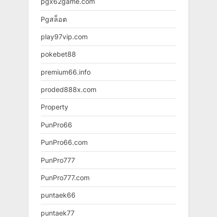
pgx62game.com
Pgสล็อต
play97vip.com
pokebet88
premium66.info
proded888x.com
Property
PunPro66
PunPro66.com
PunPro777
PunPro777.com
puntaek66
puntaek77