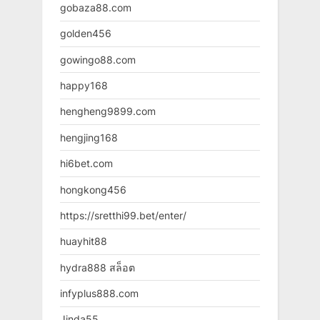
gobaza88.com
golden456
gowingo88.com
happy168
hengheng9899.com
hengjing168
hi6bet.com
hongkong456
https://sretthi99.bet/enter/
huayhit88
hydra888 สล็อต
infyplus888.com
Jinda55