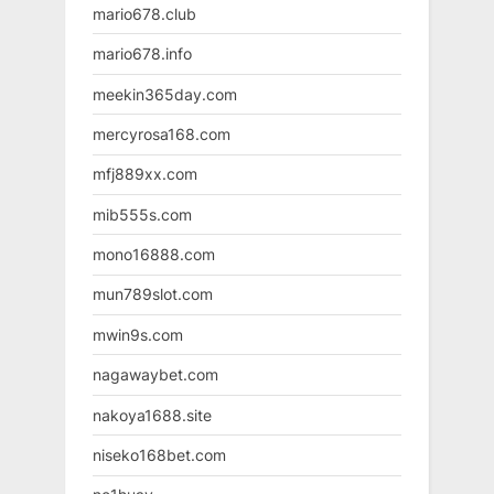
mario678.club
mario678.info
meekin365day.com
mercyrosa168.com
mfj889xx.com
mib555s.com
mono16888.com
mun789slot.com
mwin9s.com
nagawaybet.com
nakoya1688.site
niseko168bet.com