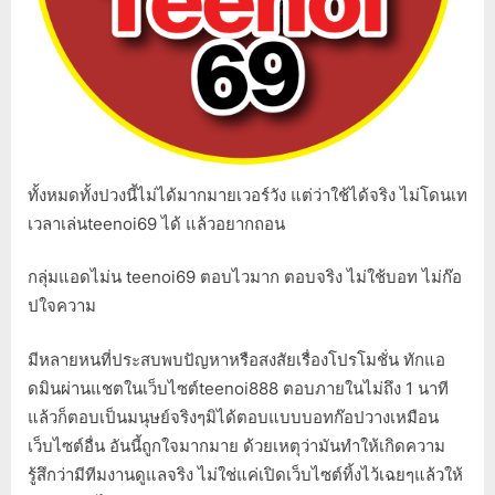
ทั้งหมดทั้งปวงนี้ไม่ได้มากมายเวอร์วัง แต่ว่าใช้ได้จริง ไม่โดนเท
เวลาเล่นteenoi69 ได้ แล้วอยากถอน
กลุ่มแอดไม่น teenoi69 ตอบไวมาก ตอบจริง ไม่ใช้บอท ไม่ก๊อ
ปใจความ
มีหลายหนที่ประสบพบปัญหาหรือสงสัยเรื่องโปรโมชั่น ทักแอ
ดมินผ่านแชตในเว็บไซต์teenoi888 ตอบภายในไม่ถึง 1 นาที
แล้วก็ตอบเป็นมนุษย์จริงๆมิได้ตอบแบบบอทก๊อปวางเหมือน
เว็บไซต์อื่น อันนี้ถูกใจมากมาย ด้วยเหตุว่ามันทำให้เกิดความ
รู้สึกว่ามีทีมงานดูแลจริง ไม่ใช่แค่เปิดเว็บไซต์ทิ้งไว้เฉยๆแล้วให้