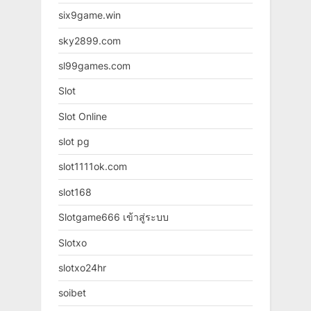
six9game.win
sky2899.com
sl99games.com
Slot
Slot Online
slot pg
slot1111ok.com
slot168
Slotgame666 เข้าสู่ระบบ
Slotxo
slotxo24hr
soibet