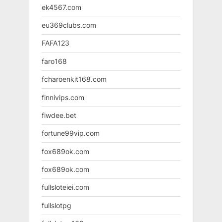
ek4567.com
eu369clubs.com
FAFA123
faro168
fcharoenkit168.com
finnivips.com
fiwdee.bet
fortune99vip.com
fox689ok.com
fox689ok.com
fullsloteiei.com
fullslotpg