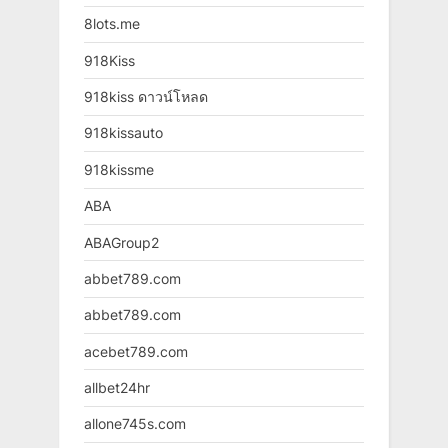
8lots.me
918Kiss
918kiss ดาวน์โหลด
918kissauto
918kissme
ABA
ABAGroup2
abbet789.com
abbet789.com
acebet789.com
allbet24hr
allone745s.com