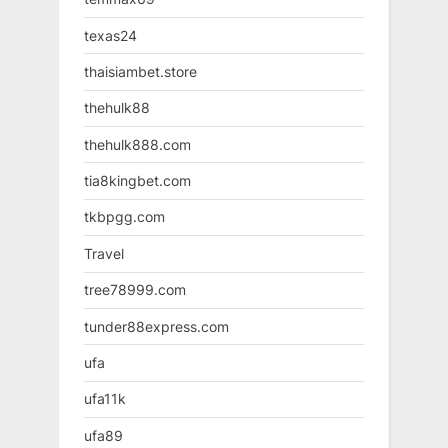
texas24
thaisiambet.store
thehulk88
thehulk888.com
tia8kingbet.com
tkbpgg.com
Travel
tree78999.com
tunder88express.com
ufa
ufa11k
ufa89