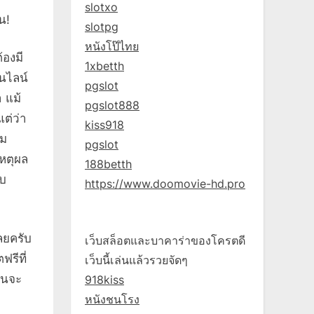
slotxo
น!
slotpg
หนังโป๊ไทย
้องมี
1xbetth
อนไลน์
pgslot
า แม้
pgslot888
แต่ว่า
kiss918
าม
pgslot
เหตุผล
188betth
ับ
https://www.doomovie-hd.pro
ลยครับ
เว็บสล็อตและบาคาร่าของโครตดี
รีที่
เว็บนี้เล่นแล้วรวยจัดๆ
ันจะ
918kiss
หนังชนโรง