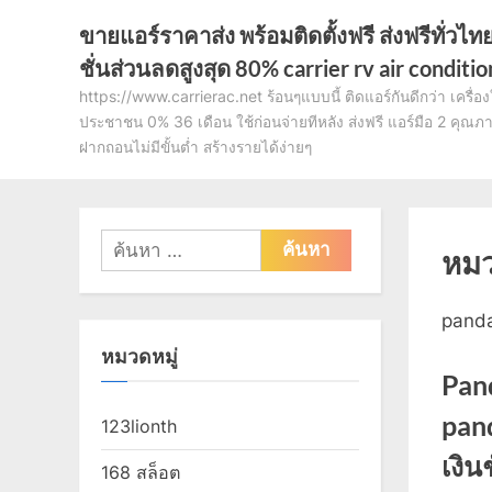
Skip
ขายแอร์ราคาส่ง พร้อมติดตั้งฟรี ส่งฟรีทั่วไ
to
ชั่นส่วนลดสูงสุด 80% carrier rv air conditi
content
https://www.carrierac.net ร้อนๆแบบนี้ ติดแอร์กันดีกว่า เครื่อ
ประชาชน 0% 36 เดือน ใช้ก่อนจ่ายทีหลัง ส่งฟรี แอร์มือ 2 คุณภาพม
ฝากถอนไม่มีขั้นต่ำ สร้างรายได้ง่ายๆ
ค้นหา
หมว
สำหรับ:
pand
หมวดหมู่
Pan
pan
123lionth
เงิน
168 สล็อต