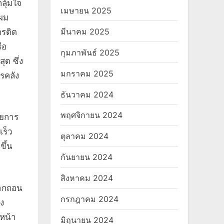
ลุ้มใจ
เมษายน 2025
บผม
มีนาคม 2025
ครดิต
ือ
กุมภาพันธ์ 2025
ด ซึ่ง
มกราคม 2025
รคลัง
ธันวาคม 2024
พฤศจิกายน 2024
ายการ
เร็ว
ตุลาคม 2024
ขึ้น
กันยายน 2024
สิงหาคม 2024
ากถอน
กรกฎาคม 2024
อง
นหน้า
มิถุนายน 2024