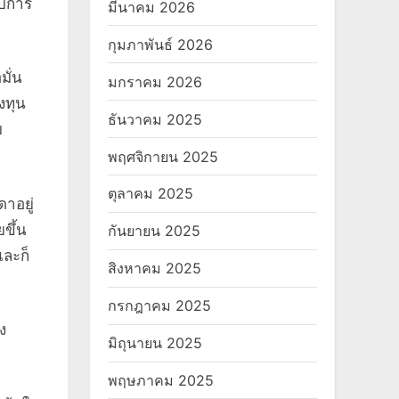
ับการ
มีนาคม 2026
กุมภาพันธ์ 2026
มั่น
มกราคม 2026
งทุน
ธันวาคม 2025
บ
พฤศจิกายน 2025
ตุลาคม 2025
ดาอยู่
ขึ้น
กันยายน 2025
และก็
สิงหาคม 2025
กรกฎาคม 2025
ง
มิถุนายน 2025
พฤษภาคม 2025