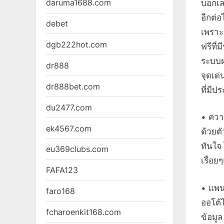
daruma1688.com
บอกเล
อีกต่
debet
เพราะ
dgb222hot.com
ฟรีที่
ระบบฝ
dr888
จุดเด
dr888bet.com
ที่มี
du2477.com
• ควา
ek4567.com
ด้วยตั
ทันใจ 
eu369clubs.com
เรื่อย
FAFA123
• แพ
faro168
ออโต้
fcharoenkit168.com
ข้อมู