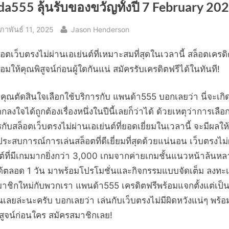
a555 ลุ้นรับของขวัญทั้งปี 7 February 20
sted
By
ภาพันธ์ 11, 2025
Jason Henderson
็อตเว็บตรงไม่ผ่านเอเย่นต์ที่เหมาะสมที่สุดในเวลานี้ สล็อตเครดิ
้อมให้คุณพิสูจน์ก่อนผู้ใดกันแน่ สมัครรับเครดิตฟรีได้ในทันที!
ดคุณตัดสินใจเลือกใช้บริการกับ แพนด้า555 บอกเลยว่า นี่จะเกิดเ
ตกลงใจได้ถูกต้องเรื่องหนึ่งในปีนี้เลยก็ว่าได้ ด้วยเหตุว่าการเลือ
กับสล็อตเว็บตรงไม่ผ่านเอเย่นต์ที่ยอดเยี่ยมในเวลานี้ จะมีผลให
ประสบการณ์การเล่นสล็อตที่ดีเยี่ยมที่สุดด้วยแน่นอน เว็บตรงไม
นต์ที่มีเกมมากยิ่งกว่า 3,000 เกมจากค่ายเกมชั้นแนวหน้าล้นห
ด้ตลอด 1 วัน มาพร้อมโปรโมชั่นและกิจกรรมแบบจัดเต็ม ลงทะ
มาชิกใหม่กับพวกเรา แพนด้า555 เครดิตฟรีพร้อมแจกตั้งแต่เป็
นเลยล่ะนะครับ บอกเลยว่า เล่นกับเว็บตรงไม่มีผิดหวังแน่ๆ พร้อ
ิสูจน์ก่อนใคร สมัครสมาชิกเลย!