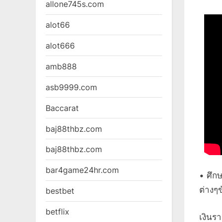
allone745s.com
alot66
alot666
amb888
asb9999.com
Baccarat
baj88thbz.com
baj88thbz.com
bar4game24hr.com
• ศึก
ต่างๆ
bestbet
betflix
เงินร