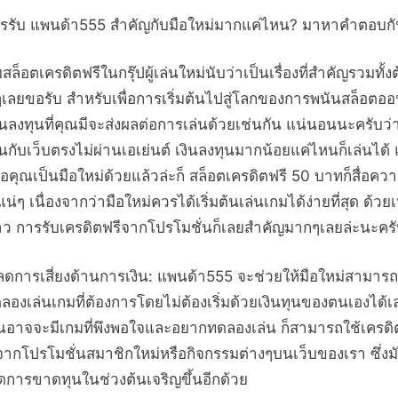
รรับ แพนด้า555 สำคัญกับมือใหม่มากแค่ไหน? มาหาคำตอบกั
สล็อตเครดิตฟรีในกรุ๊ปผู้เล่นใหม่นับว่าเป็นเรื่องที่สำคัญรวมทั้งต
้ๆเลยขอรับ สำหรับเพื่อการเริ่มต้นไปสู่โลกของการพนันสล็อตอ
งินลงทุนที่คุณมีจะส่งผลต่อการเล่นด้วยเช่นกัน แน่นอนนะครับว่
นกับเว็บตรงไม่ผ่านเอเย่นต์ เงินลงทุนมากน้อยแค่ไหนก็เล่นได้ 
อคุณเป็นมือใหม่ด้วยแล้วล่ะก็ สล็อตเครดิตฟรี 50 บาทก็สื่อคว
่ๆ เนื่องจากว่ามือใหม่ควรได้เริ่มต้นเล่นเกมได้ง่ายที่สุด ด้วย
่าว การรับเครดิตฟรีจากโปรโมชั่นก็เลยสำคัญมากๆเลยล่ะนะคร
ลดการเสี่ยงด้านการเงิน: แพนด้า555 จะช่วยให้มือใหม่สามารถ
ลองเล่นเกมที่ต้องการโดยไม่ต้องเริ่มด้วยเงินทุนของตนเองได้เ
ณอาจจะมีเกมที่พึงพอใจและอยากทดลองเล่น ก็สามารถใช้เครดิตฟ
บจากโปรโมชั่นสมาชิกใหม่หรือกิจกรรมต่างๆบนเว็บของเรา ซึ่งม
ดการขาดทุนในช่วงต้นเจริญขึ้นอีกด้วย