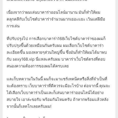
เนื่องจากว่าผมเล่นบาคาร่าออนไลน์มานาน มันก็ทำให้ผม
คลุกคลีกับเว็บไซต์บาคาร่าจำนวนมากเยอะแยะ เว้นแต่ฝีมือ
การเล่น
ที่ปรับปรุงไป การเลือกบาคาร่า168เว็บไซต์บาคาร่าของผมก็
ปรับปรุงขึ้นด้วยเหมือนกันครับผม ผมเลือกเว็บไซต์บาคาร่า
ละเอียดขึ้น มองหลายๆส่วนใหญ่ขึ้น ซึ่งมันก็ทำให้ผมได้มาพบ
กับ sexy168.vip นี่แหละครับผม บาคาร่าเว็บไซต์ตรงที่ตอบ
สนองความต้องการของผมได้ครบเลย
และก็บทความในวันนี้ ผมก็จะมาแชร์เทคนิคหรือสิ่งที่จำเป็นที่
จะต้องทราบ เว็บบาคาร่าที่ดีควรจะมีอะไรบ้าง ต่อจากนี้ คุณจะ
ได้เลือกเว็บบาคาร่าเป็นและก็เล่นบาคาร่าออนไลน์ได้อย่าง
สบายใจ เอาล่ะขอรับ พร้อมกันไหมครับ ถ้าหากพร้อมแล้วหลัง
จากนั้นก็เลทโกเลยครับผม!