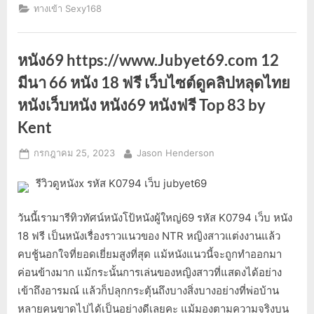
ทางเข้า Sexy168
หนัง69 https://www.Jubyet69.com 12
มีนา 66 หนัง 18 ฟรี เว็บไซต์ดูคลิปหลุดไทย
หนังเว็บหนัง หนัง69 หนังฟรี Top 83 by
Kent
Posted
By
กรกฎาคม 25, 2023
Jason Henderson
on
รีวิวดูหนังx รหัส K0794 เว็บ jubyet69
วันนี้เรามารีทิวทัศน์หนังโป้หนังผู้ใหญ่69 รหัส K0794 เว็บ หนัง
18 ฟรี เป็นหนังเรื่องราวแนวของ NTR หญิงสาวแต่งงานแล้ว
คบชู้นอกใจที่ยอดเยี่ยมสูงที่สุด แม้หนังแนวนี้จะถูกทำออกมา
ค่อนข้างมาก แม้กระนั้นการเล่นของหญิงสาวที่แสดงได้อย่าง
เข้าถึงอารมณ์ แล้วก็ปลุกกระตุ้นถึงบางสิ่งบางอย่างที่พ่อบ้าน
หลายคนขาดไปได้เป็นอย่างดีเลยคะ แม้มองตามความจริงบน