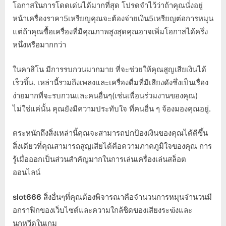
โอกาสในการโดดเด่นได้มากที่สุด โปรดจําไว้ว่าถ้าคุณนั่งอยู่
หน้าเครื่องราคา5เหรียญคุณจะต้องจ่ายเงิน5เหรียญต่อการหมุน
แต่ถ้าคุณซื้อเครื่องที่มีคุณภาพสูงสุดคุณอาจเพิ่มโอกาสได้ครึ่ง
หนึ่งหรือมากกว่า
ในคาสิโน มีการรบกวนมากมาย ที่จะช่วยให้คุณสูญเสียเงินได้
เร็วขึ้น. เหล่านี้รวมถึงเพลงและเครื่องดื่มที่มีเสียงดังซึ่งเป็นเรื่อง
ง่ายมากที่จะรบกวนและคนอื่นๆ(เช่นเพื่อนร่วมงานของคุณ)
ไม่ใช่แค่นั้น คุณยังมีความประทับใจ ที่คนอื่น ๆ จ้องมองคุณอยู่.
ตระหนักถึงสิ่งเหล่านี้คุณจะสามารถปกป้องเงินของคุณได้ดีขึ้น
สิ่งเดียวที่คุณสามารถสูญเสียได้คือความภาคภูมิใจของคุณ การ
รู้เมื่อออกเป็นส่วนสําคัญมากในการเล่นเครื่องเล่นสล็อต
ออนไลน์
slot666
สิ่งอื่นๆที่คุณต้องพิจารณาคือจํานวนการหมุนจํานวนมื
อกราฟิกของเว็บไซต์และความใกล้ชิดของเสียงระฆังและ
นกหวีดในเกม