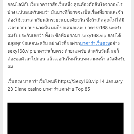
ออนไลน์กับเว็บบาคาร่าสักเว็บหนึ่ง คุณต้องตัดสินใจจากอะไร
บ้าง แน่นอนครับผมว่า มันบางทีก็อาจจะเป็นเรื่องที่ยากและจำ
ต้องใช้เวลาเล่าเรียนสักระยะแบบเดียวกัน ซึ่งถ้าเกิดคุณไม่ได้มี
เวลามากมายขนาดนั้น ผมก็ขอเสนอแนะ บาคาร่า168 นะครับ
ผมรับประกันเลยว่า ทั้ง 5 ข้อที่ผมยกมา sexy168.vip สอบได้
ฉลุยทุกข้อเลยนะครับ อย่างไรก็ขอฝาก
บาคาร่าเว็บตรง
อย่าง
sexy168.vip บาคาร่าเว็บตรง ด้วยนะครับ สำหรับวันนี้ ผมก็
ต้องขอตัวลาไปก่อน แล้วเจอกันใหม่ในบทความหน้า สวัสดีครับ
ผม
เว็บตรง บาคาร่าเว็บไหนดี https://Sexy168.vip 14 January
23 Diane casino บาคาร่าแตกง่าย Top 85