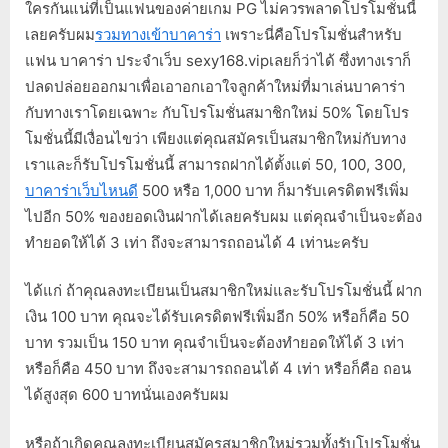
ใครกันแน่ที่เป็นแฟนของค่ายเกม PG ไม่ควรพลาดโปรโมชั่นนี้
เลยครับผม
รวมทางเข้าบาคาร่า
เพราะนี่คือโปรโมชั่นสำหรับ
แฟน บาคาร่า ประจำเว็บ sexy168.vipเลยก็ว่าได้ ซึ่งทางเราก็
ปลดปล่อยออกมาเพื่อเอาอกเอาใจลูกค้าใหม่ที่มาเล่นบาคาร่า
กับทางเราโดยเฉพาะ กับโปรโมชั่นสมาชิกใหม่ 50% โดยโปร
โมชั่นนี้มีเงื่อนไขว่า เพียงแต่คุณสมัครเป็นสมาชิกใหม่กับทาง
เราและก็รับโปรโมชั่นนี้ สามารถฝากได้ตั้งแต่ 50, 100, 300,
บาคาร่าเว็บไหนดี
500 หรือ 1,000 บาท ก็มารับเครดิตฟรีเพิ่ม
ไปอีก 50% ของยอดเงินฝากได้เลยครับผม แต่คุณจำเป็นจะต้อง
ทำยอดให้ได้ 3 เท่า ถึงจะสามารถถอนได้ 4 เท่านะครับ
ได้แก่ ถ้าคุณลงทะเบียนเป็นสมาชิกใหม่และรับโปรโมชั่นนี้ ฝาก
เงิน 100 บาท คุณจะได้รับเครดิตฟรีเพิ่มอีก 50% หรือก็คือ 50
บาท รวมเป็น 150 บาท คุณจำเป็นจะต้องทำยอดให้ได้ 3 เท่า
หรือก็คือ 450 บาท ถึงจะสามารถถอนได้ 4 เท่า หรือก็คือ ถอน
ได้สูงสุด 600 บาทนั่นเองครับผม
หรือถ้าเกิดคุณลงทะเบียนสมัครสมาชิกใหม่รวมทั้งรับโปรโมชั่น