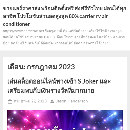
Skip
ขายแอร์ราคาส่ง พร้อมติดตั้งฟรี ส่งฟรีทั่วไทย ผ่อนได้ทุก
to
อาชีพ โปรโมชั่นส่วนลดสูงสุด 80% carrier rv air
content
conditioner
https://www.carrierac.net ร้อนๆแบบนี้ ติดแอร์กันดีกว่า เครื่องใช้ไฟฟ้าราคาถูก
ผ่อนได้แค่ใช้บัตรประชาชน 0% 36 เดือน ใช้ก่อนจ่ายทีหลัง ส่งฟรี แอร์มือ 2 คุณภาพ
มือ 1 ติดตั้งฟรี รับประกันได้เงินจริง ฝากถอนไม่มีขั้นต่ำ สร้างรายได้ง่ายๆ
เดือน:
กรกฎาคม 2023
เล่นสล็อตออนไลน์ทางเข้า S Joker และ
เตรียมพบกับเงินรางวัลที่มากมาย
Posted
By
กรกฎาคม 27, 2023
Jason Henderson
on