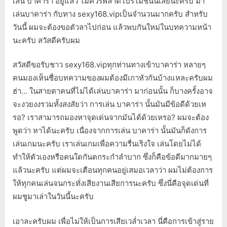
เล่น บาคาร่า อยู่แล้ว ไม่ควรพลาดโปรโมชั่นนี้เลยนะครับ มา
เล่นบาคาร่า กับทาง sexy168.vipเป็นจำนวนมากครับ สำหรับ
วันนี้ ผมจะต้องขอตัวลาไปก่อน แล้วพบกันใหม่ในบทความหน้า
นะครับ สวัสดีครับผม
สวัสดีขอรับชาว sexy168.vipทุกท่านทางเข้าบาคาร่า หลายๆ
คนมองเห็นชื่อบทความของผมต้องมีเกาหัวกันบ้างแหละครับผม
ฮ่า… ในสายตาคนที่ไม่ได้เล่นบาคาร่า มาก่อนนั้น ก็บางครั้งอาจ
จะงวยงงรวมทั้งสงสัยว่า การเล่น บาคาร่า นั้นมันมีข้อดีด้วยเห
รอ? เราสามารถมองหาจุดเด่นจากมันได้ด้วยเหรอ? ผมจะต้อง
พูดว่า หาได้นะครับ เนื่องจากการเล่น บาคาร่า นั้นมันก็ดังการ
เล่นเกมนะครับ เราเล่นเกมเพื่อความรื่นเริงใจ เล่นโดยไม่ได้
ทำให้ตัวเองหรือคนใดกันตกระกำลำบาก ซึ่งก็คือข้อดีมากมายๆ
แล้วนะครับ แต่ผมจะเตือนทุกคนอยู่เสมอเวลาว่า ผมไม่ต้องการ
ให้ทุกคนเล่นจนกระทั่งเสียงานเสียการนะครับ ซึ่งนี่คือจุดเด่นที่
ผมชูมาเล่าในวันนี้นะครับ
เอาละครับผม เพื่อไม่ให้เป็นการเสียเวล่ำเวลา นี่คือการเข้าสู่ราย