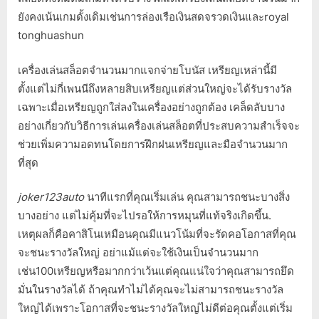
ยังคงเน้นเกมดั้งเดิมเช่นการล่องเรือเงินสดจรวดเงินและroyal
tonghuashun
เครื่องเล่นสล็อตจํานวนมากแจกจ่ายโบนัส เหรียญเหล่านี้มี
ตั้งแต่ไม่กี่เพนนีถึงหลายสิบเหรียญแต่ส่วนใหญ่จะได้รับรางวัล
เฉพาะเมื่อเหรียญถูกใส่ลงในเครื่องอย่างถูกต้อง เคล็ดลับบาง
อย่างเกี่ยวกับวิธีการเล่นเครื่องเล่นสล็อตที่ประสบความสําเร็จจะ
ช่วยเพิ่มความอดทนโดยการฝึกฝนเหรียญและมือจํานวนมาก
ที่สุด
joker123auto
นาทีแรกที่คุณเริ่มเล่น คุณสามารถชนะบางสิ่ง
บางอย่าง แต่ไม่คุ้มที่จะไปรอให้การหมุนที่แท้จริงเกิดขึ้น.
เหตุผลก็คือคาสิโนเหมือนคุณมีแนวโน้มที่จะรัดคอโอกาสที่คุณ
จะชนะรางวัลใหญ่ อย่าแม้แต่จะใช้เงินเป็นจํานวนมาก
เช่น100เหรียญหรือมากกว่าเว้นแต่คุณแน่ใจว่าคุณสามารถยึด
มั่นในรางวัลได้ ถ้าคุณทําไม่ได้คุณจะไม่สามารถชนะรางวัล
ใหญ่ได้เพราะโอกาสที่จะชนะรางวัลใหญ่ไม่ดีต่อคุณตั้งแต่เริ่ม