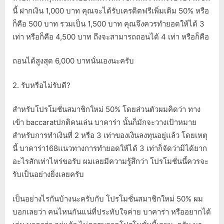
นี้ ฝากเงิน 1,000 บาท คุณจะได้รับเครดิตฟรีเพิ่มเติม 50% หรือ
ก็คือ 500 บาท รวมเป็น 1,500 บาท คุณจึงควรทำยอดให้ได้ 3
เท่า หรือก็คือ 4,500 บาท ถึงจะสามารถถอนได้ 4 เท่า หรือก็คือ
ถอนได้สูงสุด 6,000 บาทนั่นเองนะครับ
2. รับหรือไม่รับดี?
สำหรับโปรโมชั่นสมาชิกใหม่ 50% โดยส่วนตัวผมคิดว่า ทาง
เข้า baccaratปกติคนเล่น บาคาร่า นั้นก็มักจะวางเป้าหมาย
สำหรับการทำเงินที่ 2 หรือ 3 เท่าของเงินลงทุนอยู่แล้ว โดยเหตุ
นี้ บาคาร่า168แนวทางการทำยอดให้ได้ 3 เท่าก็จัดว่ามิได้ยาก
อะไรสักเท่าไหร่ขอรับ ผมเลยมีความรู้สึกว่า โปรโมชั่นนี้ควรจะ
รับเป็นอย่างยิ่งเลยครับ
เป็นอย่างไรกันบ้างนะครับกับ โปรโมชั่นสมาชิกใหม่ 50% ผม
บอกเลยว่า คนไหนกันแน่ที่ประทับใจค่าย บาคาร่า หรืออยากได้