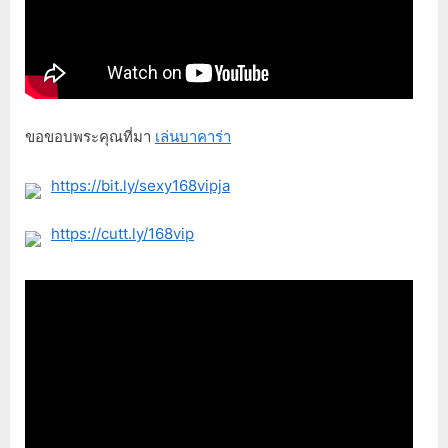
ขอขอบพระคุณที่มา
เล่นบาคาร่า
https://bit.ly/sexy168vipja
https://cutt.ly/168vip