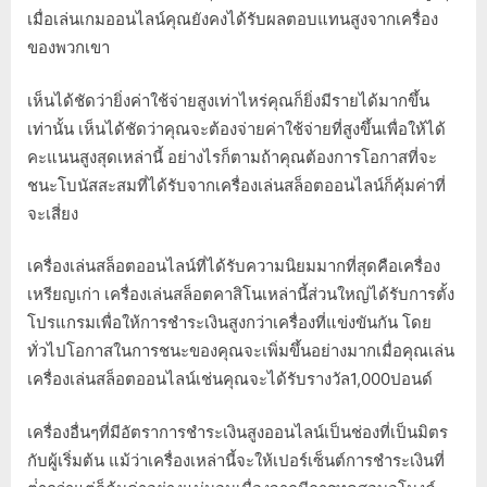
เมื่อเล่นเกมออนไลน์คุณยังคงได้รับผลตอบแทนสูงจากเครื่อง
ของพวกเขา
เห็นได้ชัดว่ายิ่งค่าใช้จ่ายสูงเท่าไหร่คุณก็ยิ่งมีรายได้มากขึ้น
เท่านั้น เห็นได้ชัดว่าคุณจะต้องจ่ายค่าใช้จ่ายที่สูงขึ้นเพื่อให้ได้
คะแนนสูงสุดเหล่านี้ อย่างไรก็ตามถ้าคุณต้องการโอกาสที่จะ
ชนะโบนัสสะสมที่ได้รับจากเครื่องเล่นสล็อตออนไลน์ก็คุ้มค่าที่
จะเสี่ยง
เครื่องเล่นสล็อตออนไลน์ที่ได้รับความนิยมมากที่สุดคือเครื่อง
เหรียญเก่า เครื่องเล่นสล็อตคาสิโนเหล่านี้ส่วนใหญ่ได้รับการตั้ง
โปรแกรมเพื่อให้การชําระเงินสูงกว่าเครื่องที่แข่งขันกัน โดย
ทั่วไปโอกาสในการชนะของคุณจะเพิ่มขึ้นอย่างมากเมื่อคุณเล่น
เครื่องเล่นสล็อตออนไลน์เช่นคุณจะได้รับรางวัล1,000ปอนด์
เครื่องอื่นๆที่มีอัตราการชําระเงินสูงออนไลน์เป็นช่องที่เป็นมิตร
กับผู้เริ่มต้น แม้ว่าเครื่องเหล่านี้จะให้เปอร์เซ็นต์การชําระเงินที่