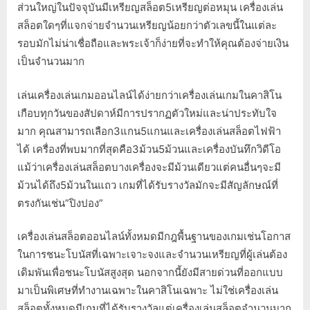
ส่วนใหญ่ในปัจจุบันมีเหรียญสล็อต5เหรียญต่อหมุน เครื่องเล่น
สล็อตใดๆที่แจกจ่ายจํานวนเหรียญน้อยกว่าตัวเลขนี้ในแต่ละ
รอบมักไม่น่าเชื่อถือและพระเจ้าก็ง่ายที่จะทําให้คุณต้องจ่ายเงิน
เป็นจํานวนมาก
เล่นเครื่องเล่นเกมออนไลน์ได้ง่ายกว่าเครื่องเล่นเกมในคาสิโน
เกือบทุกวันของสัปดาห์มีการปรากฏตัวใหม่และน่าประทับใจ
มาก คุณสามารถเลือก3แกน5แกนและเครื่องเล่นสล็อตไฟฟ้า
ได้ เครื่องที่พบมากที่สุดคือ3ม้วน5ม้วนและเครื่องบันทึกวิดีโอ
แม้ว่าเครื่องเล่นสล็อตบางเครื่องจะมีม้วนเดียวแต่คนอื่นๆจะมี
ม้วนได้ถึง5ม้วนในแถว เกมที่ได้รับรางวัลมักจะมีสัญลักษณ์ที่
ตรงกันเช่น”ปิงปอง”
เครื่องเล่นสล็อตออนไลน์ทั้งหมดมีกฎพื้นฐานของเกมเช่นโอกาส
ในการชนะโบนัสที่เฉพาะเจาะจงและจํานวนเหรียญที่ผู้เล่นต้อง
เดิมพันเพื่อชนะโบนัสสูงสุด นอกจากนี้ยังมีสายด่วนที่ออกแบบ
มาเป็นพิเศษที่ทํางานเฉพาะในคาสิโนเฉพาะ ไม่ใช่เครื่องเล่น
สล็อตทั้งหมดมีเกมที่ได้รับรางวัลแต่เครื่องเล่นสล็อตจํานวนมาก