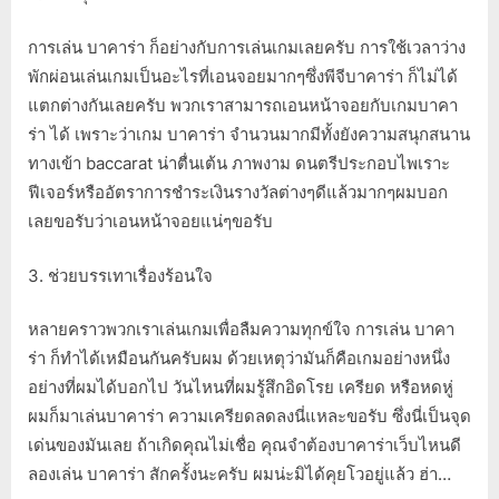
การเล่น บาคาร่า ก็อย่างกับการเล่นเกมเลยครับ การใช้เวลาว่าง
พักผ่อนเล่นเกมเป็นอะไรที่เอนจอยมากๆซึ่งพีจีบาคาร่า ก็ไม่ได้
แตกต่างกันเลยครับ พวกเราสามารถเอนหน้าจอยกับเกมบาคา
ร่า ได้ เพราะว่าเกม บาคาร่า จำนวนมากมีทั้งยังความสนุกสนาน
ทางเข้า baccarat น่าตื่นเต้น ภาพงาม ดนตรีประกอบไพเราะ
ฟีเจอร์หรืออัตราการชำระเงินรางวัลต่างๆดีแล้วมากๆผมบอก
เลยขอรับว่าเอนหน้าจอยแน่ๆขอรับ
3. ช่วยบรรเทาเรื่องร้อนใจ
หลายคราวพวกเราเล่นเกมเพื่อลืมความทุกข์ใจ การเล่น บาคา
ร่า ก็ทำได้เหมือนกันครับผม ด้วยเหตุว่ามันก็คือเกมอย่างหนึ่ง
อย่างที่ผมได้บอกไป วันไหนที่ผมรู้สึกอิดโรย เครียด หรือหดหู่
ผมก็มาเล่นบาคาร่า ความเครียดลดลงนี่แหละขอรับ ซึ่งนี่เป็นจุด
เด่นของมันเลย ถ้าเกิดคุณไม่เชื่อ คุณจำต้องบาคาร่าเว็บไหนดี
ลองเล่น บาคาร่า สักครั้งนะครับ ผมน่ะมิได้คุยโวอยู่แล้ว ฮ่า…