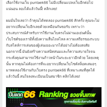
เลือกใช้งานเว็บ puntaek66 ไม่มีเปลี่ยนแปลงเว็บอีกต่อไป
แน่นอน ลองได้แล้ววันนี้! คลิกเลย!
ผมมั่นใจเลยว่า ถ้าคุณได้ทดลอง puntaek66 สักครั้ง คุณจะไม่
อยากเปลี่ยนเว็บอีกเลยด้วยเหมือนกันขอรับ เพราะว่า
ประสบการณ์สำหรับการใช้งานเว็บตรงไม่ผ่านเอเย่นต์นั้น
เว็บไซต์ของเรามีทั้งยังความลื่นไถลไหล ความเสถียรของระบบ
กับสไตล์การเล่นของผู้เล่นเยอะมากได้อย่างไม่ต้องสงสัย
นอกจากนี้ มันยังสร้างความสนิทสนมและก็ความสบายใจจน
กระทั่งคุณสามารถใช้งานก้าวหน้าในระยะยาวอีกด้วย โดยเหตุ
นั้น หากคุณไม่ต้องการที่จะอยากเปลี่ยนเว็บไซต์สล็อตเสมอๆ
มาทดลองใช้งานกับเว็บตรง puntaek66 ที่เหมาะสมที่สุดได้
แล้ววันนี้ สนใจลงทะเบียนเป็นสมาชิก คลิกได้เลย!