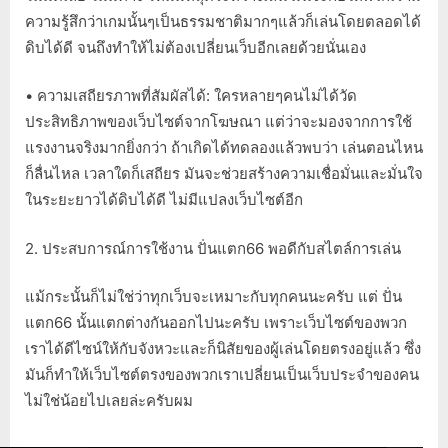
ความรู้สึกว่าเกมนั้นๆเป็นธรรมชาติมากๆแล้วก็เล่นโดยตลอดได้
ดิบได้ดี จนถึงทำให้ไม่ต้องเปลี่ยนเว็บอีกเลยด้วยนั่นเอง
• ความเสถียรภาพที่สัมผัสได้: ใครหลายๆคนไม่ได้วัด
ประสิทธิภาพของเว็บไซต์จากโฆษณา แต่ว่าจะมองจากการใช้
แรงงานจริงมากยิ่งกว่า ถ้าเกิดได้ทดลองแล้วพบว่า เล่นตอนไหน
ก็ลื่นไหล เวลาใดก็เสถียร มันจะช่วยสร้างความเชื่อมั่นและมั่นใจ
ในระยะยาวได้ดิบได้ดี ไม่มีแปลงเว็บไซต์อีก
2. ประสบการณ์การใช้งาน ปั่นแตก66 พอดีกับสไตล์การเล่น
แม้กระนั้นก็ไม่ใช่ว่าทุกเว็บจะเหมาะกับทุกคนนะครับ แต่ ปั่น
แตก66 นั้นแตกต่างกันออกไปนะครับ เพราะเว็บไซต์ของพวก
เราได้ดีไซน์ให้กับจังหวะและก็นิสัยของผู้เล่นโดยตรงอยู่แล้ว ซึ่ง
มันก็ทำให้เว็บไซต์ตรงของพวกเราเปลี่ยนเป็นเว็บประจำของคน
ไม่ใช่น้อยไปเลยล่ะครับผม