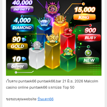
เว็บตรง puntaek66 puntaek66.bar 21 มิ.ย. 2026 Malcolm
casino online puntaek66 แจกบ่อย Top 50
ขอขอบคุณwebsite
ปั่นแตก66