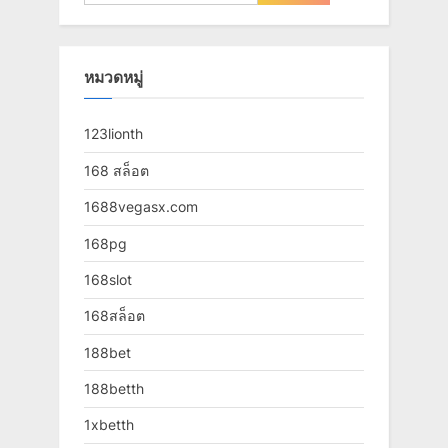
สำหรับ:
หมวดหมู่
123lionth
168 สล็อต
1688vegasx.com
168pg
168slot
168สล็อต
188bet
188betth
1xbetth