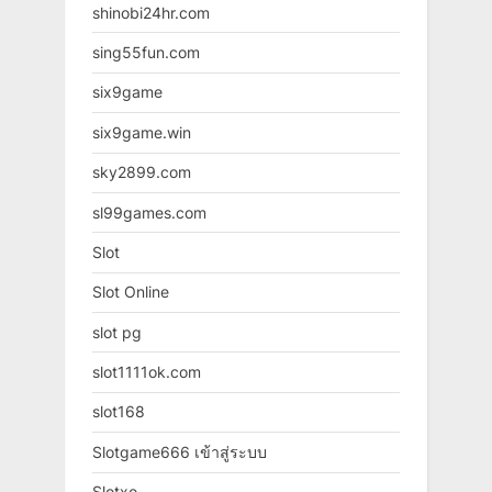
shinobi24hr.com
sing55fun.com
six9game
six9game.win
sky2899.com
sl99games.com
Slot
Slot Online
slot pg
slot1111ok.com
slot168
Slotgame666 เข้าสู่ระบบ
Slotxo