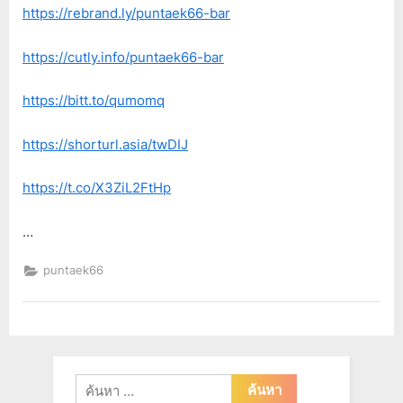
https://rebrand.ly/puntaek66-bar
https://cutly.info/puntaek66-bar
https://bitt.to/qumomq
https://shorturl.asia/twDIJ
https://t.co/X3ZiL2FtHp
…
puntaek66
ค้นหา