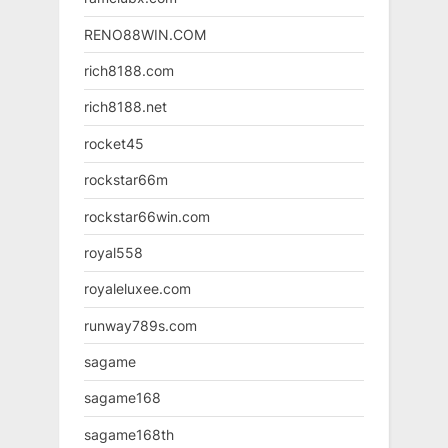
RENO88WIN.COM
rich8188.com
rich8188.net
rocket45
rockstar66m
rockstar66win.com
royal558
royaleluxee.com
runway789s.com
sagame
sagame168
sagame168th