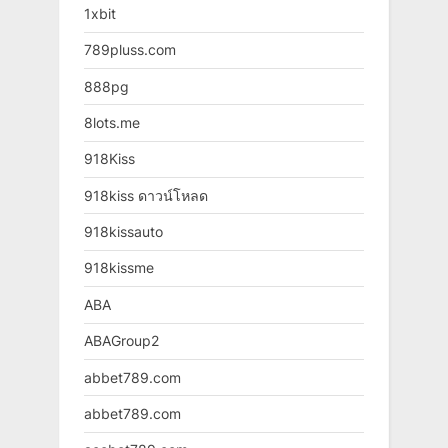
1xbit
789pluss.com
888pg
8lots.me
918Kiss
918kiss ดาวน์โหลด
918kissauto
918kissme
ABA
ABAGroup2
abbet789.com
abbet789.com