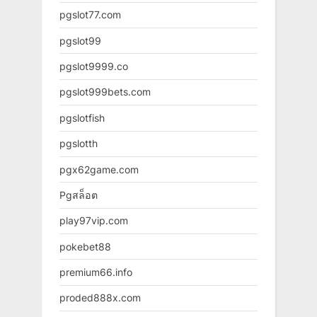
pgslot77.com
pgslot99
pgslot9999.co
pgslot999bets.com
pgslotfish
pgslotth
pgx62game.com
Pgสล็อต
play97vip.com
pokebet88
premium66.info
proded888x.com