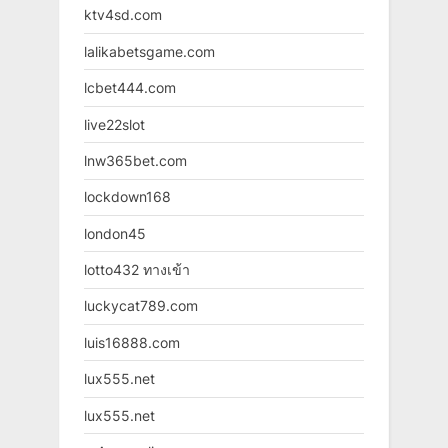
ktv4sd.com
lalikabetsgame.com
lcbet444.com
live22slot
lnw365bet.com
lockdown168
london45
lotto432 ทางเข้า
luckycat789.com
luis16888.com
lux555.net
lux555.net