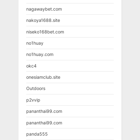
nagawaybet.com
nakoya1688.site
niseko168bet.com
no1huay
no1huay.com
okc4
onesiamclub.site
Outdoors
p2vvip
pananthai99.com
pananthai99.com
panda555