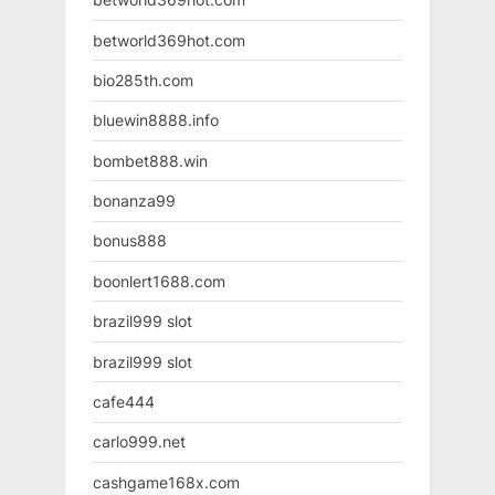
betworld369hot.com
bio285th.com
bluewin8888.info
bombet888.win
bonanza99
bonus888
boonlert1688.com
brazil999 slot
brazil999 slot
cafe444
carlo999.net
cashgame168x.com