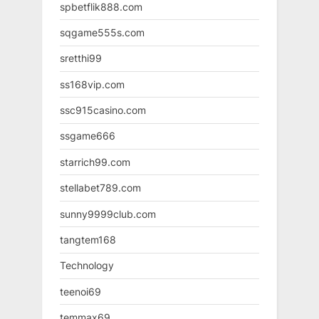
spbetflik888.com
sqgame555s.com
sretthi99
ss168vip.com
ssc915casino.com
ssgame666
starrich99.com
stellabet789.com
sunny9999club.com
tangtem168
Technology
teenoi69
temmax69