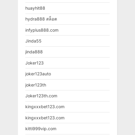
huayhit88
hydra888 สล็อต
infyplus888.com
Jinda55
jinda888
Joker123
joker123auto
joker123th
Joker123th.com
kingxxxbet123.com
kingxxxbet123.com
kitti999vip.com