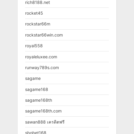
rich8188.net
rocket45
rockstar66m
rockstar66win.com
royal558
royaleluxee.com
runway789s.com
sagame
sagame168
sagame168th
sagame168th.com
sawan888 เครดิตฟรี
sbobet168