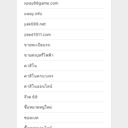
xpay88game.com
xway.info
yak699.net
zeed1911.com
ขายทะเบียนรถ
ขายส่งบุหรี่ไฟฟ้า
คาสิโน
คาสิโนครบวงจร
คาสิโนออนไลน์
จ๊วด 69
ชื่อหมวดหมู่ใหม่
ซอยเบท
ซื้อหวยออนไลน์