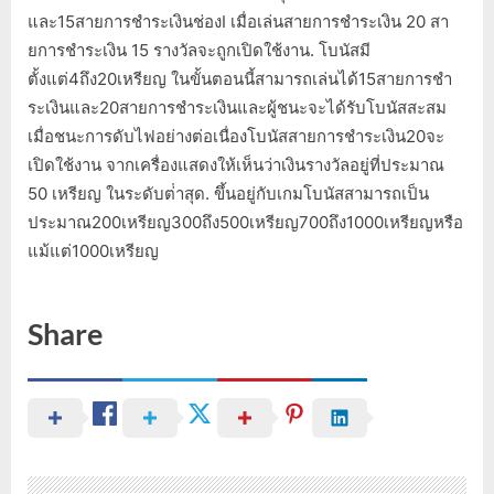
และ15สายการชําระเงินช่องI เมื่อเล่นสายการชําระเงิน 20 สา
ยการชําระเงิน 15 รางวัลจะถูกเปิดใช้งาน. โบนัสมี
ตั้งแต่4ถึง20เหรียญ ในขั้นตอนนี้สามารถเล่นได้15สายการชํา
ระเงินและ20สายการชําระเงินและผู้ชนะจะได้รับโบนัสสะสม
เมื่อชนะการดับไฟอย่างต่อเนื่องโบนัสสายการชําระเงิน20จะ
เปิดใช้งาน จากเครื่องแสดงให้เห็นว่าเงินรางวัลอยู่ที่ประมาณ
50 เหรียญ ในระดับต่ําสุด. ขึ้นอยู่กับเกมโบนัสสามารถเป็น
ประมาณ200เหรียญ300ถึง500เหรียญ700ถึง1000เหรียญหรือ
แม้แต่1000เหรียญ
Share