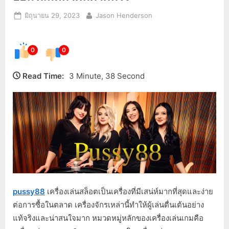
Posted
By
มิถุนายน 29, 2023
Jason Henderson
on
0
0
Read Time:
3 Minute, 38 Second
pussy88
เครื่องเล่นสล็อตเป็นเครื่องที่มีเสน่ห์มากที่สุดและง่าย
ต่อการซื้อในตลาด เครื่องจักรเหล่านี้ทําให้ผู้เล่นตื่นเต้นอย่าง
แท้จริงและน่าสนใจมาก หมวดหมู่หลักของเครื่องเล่นเกมคือ