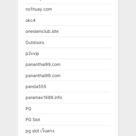
no1huay.com
okc4
onesiamclub.site
Outdoors
p2vvip
pananthai99.com
pananthai99.com
panda555
paramax1688.info
PG
PG Slot
pg slot เว็บตรง