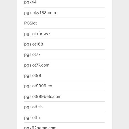
pgk44
pglucky168.com
PGSlot
pgslot เว็บตรง
pgslot168
pgslot77
pgslot77.com
pgslot99
pgslot9999.co
pgslot999bets.com
pgslotfish
pgslotth
pgx62game.com