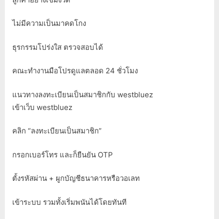
ไม่มีความเป็นมาคดโกง
ธุรกรรมโปร่งใส ตรวจสอบได้
คณะทำงานมือโปรดูแลตลอด 24 ชั่วโมง
แนวทางลงทะเบียนเป็นสมาชิกกับ westbluez
เข้าเว็บ westbluez
คลิก “ลงทะเบียนเป็นสมาชิก”
กรอกเบอร์โทร และก็ยืนยัน OTP
ตั้งรหัสผ่าน + ผูกบัญชีธนาคารหรือวอเลท
เข้าระบบ รวมทั้งเริ่มพนันได้โดยทันที