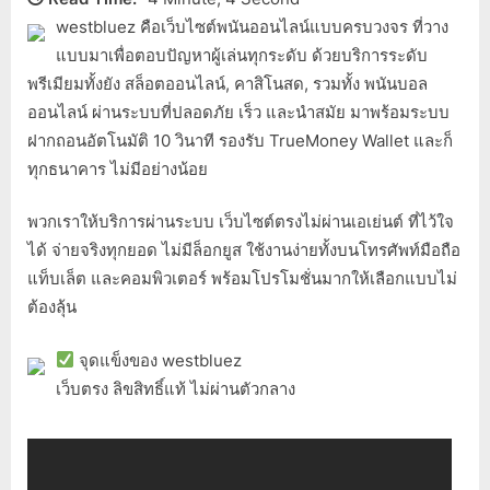
westbluez คือเว็บไซต์พนันออนไลน์แบบครบวงจร ที่วาง
แบบมาเพื่อตอบปัญหาผู้เล่นทุกระดับ ด้วยบริการระดับ
พรีเมียมทั้งยัง สล็อตออนไลน์, คาสิโนสด, รวมทั้ง พนันบอล
ออนไลน์ ผ่านระบบที่ปลอดภัย เร็ว และนำสมัย มาพร้อมระบบ
ฝากถอนอัตโนมัติ 10 วินาที รองรับ TrueMoney Wallet และก็
ทุกธนาคาร ไม่มีอย่างน้อย
พวกเราให้บริการผ่านระบบ เว็บไซต์ตรงไม่ผ่านเอเย่นต์ ที่ไว้ใจ
ได้ จ่ายจริงทุกยอด ไม่มีล็อกยูส ใช้งานง่ายทั้งบนโทรศัพท์มือถือ
แท็บเล็ต และคอมพิวเตอร์ พร้อมโปรโมชั่นมากให้เลือกแบบไม่
ต้องลุ้น
จุดแข็งของ westbluez
เว็บตรง ลิขสิทธิ์แท้ ไม่ผ่านตัวกลาง