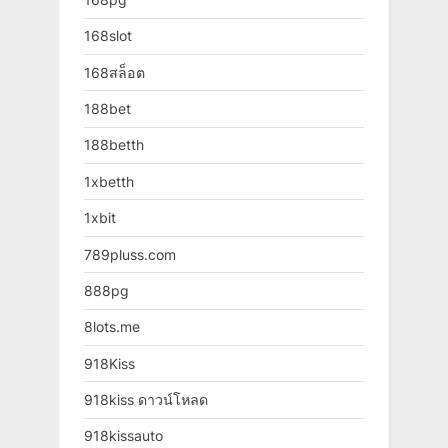
168slot
168สล็อต
188bet
188betth
1xbetth
1xbit
789pluss.com
888pg
8lots.me
918Kiss
918kiss ดาวน์โหลด
918kissauto