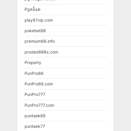
Pgสล็อต
play97vip.com
pokebet88
premium66.info
proded888x.com
Property
PunPro66
PunPro66.com
PunPro777
PunPro777.com
puntaek66
puntaek77