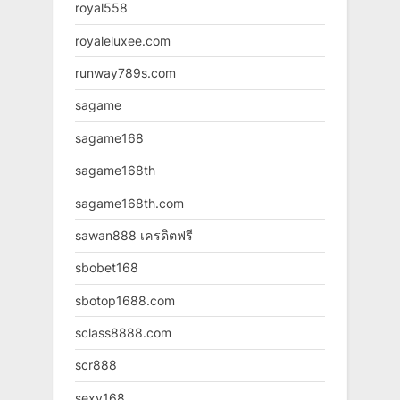
royal558
royaleluxee.com
runway789s.com
sagame
sagame168
sagame168th
sagame168th.com
sawan888 เครดิตฟรี
sbobet168
sbotop1688.com
sclass8888.com
scr888
sexy168