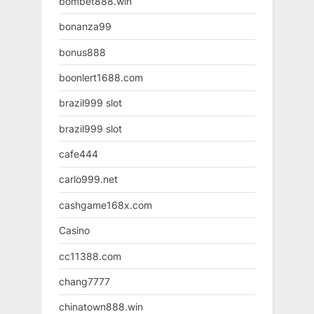
bombet888.win
bonanza99
bonus888
boonlert1688.com
brazil999 slot
brazil999 slot
cafe444
carlo999.net
cashgame168x.com
Casino
cc11388.com
chang7777
chinatown888.win