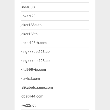
jinda888
Joker123
joker123auto
joker123th
Joker123th.com
kingxxxbet123.com
kingxxxbet123.com
kitti999vip.com
ktv4sd.com
lalikabetsgame.com
lcbet444.com
live22slot