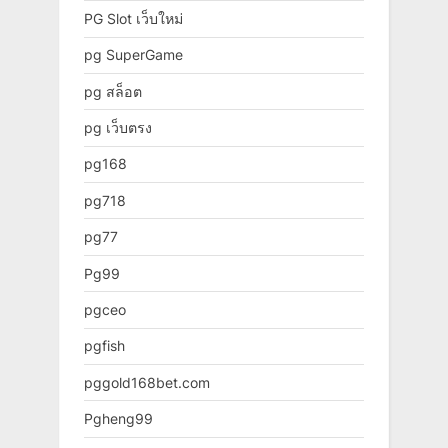
PG Slot เว็บใหม่
pg SuperGame
pg สล็อต
pg เว็บตรง
pg168
pg718
pg77
Pg99
pgceo
pgfish
pggold168bet.com
Pgheng99