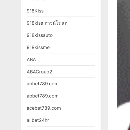
918Kiss
918kiss ดาวน์โหลด
918kissauto
918kissme
ABA
ABAGroup2
abbet789.com
abbet789.com
acebet789.com
allbet24hr