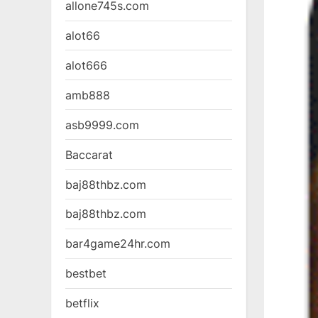
allone745s.com
alot66
alot666
amb888
asb9999.com
Baccarat
baj88thbz.com
baj88thbz.com
bar4game24hr.com
bestbet
betflix