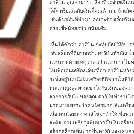
คาสิโน
คุณ
สามารถ
เลือก
ที่จะ
จ่ายเงิน
บ
โต๊ะ
หรือ
เล่น
กับ
เงิน
ที่
คุณ
นํา
มา
.
ถ้าเกิด
เล่น
ด้วย
เงิน
ที่
นํา
มา
คุณ
จะต้อง
เห็นด้วย
ครองชีพ
น้อยกว่า
พนัน
เดิม
.
เห็นได้ชัด
ว่า
คาสิโน
จะ
ทุ่มเงิน
ให้
กับ
เคร
เล่น
ส
ล็อต
ที่
ดีมากกว่า
.
คาสิโน
ทํา
เงิน
เป็
นว
นมาก
ด้วยเหตุว่า
คน
จำนวนมาก
ไป
ที่
โน
เพื่อ
เล่น
เครื่องเล่น
ส
ล็อต
คาสิโน
หวัง
ว
จะ
นั่ง
อยู่
ใน
หนึ่ง
ใน
เครื่อง
ที่
ดี
พวกนั้น
ที่
ได
ทดแทน
สูงสุด
พวกเขา
ได้รับ
เงิน
ของ
พวก
จาก
การสิ้นไป
ของ
คุณ
คาสิโน
ทํา
รายได
มากมาย
เพราะว่า
คน
โดยมาก
เล่น
เครื่อง
เสือ
คน
น้อยกว่า
คาสิโน
จะ
ทํา
ให้
เมื่อ
พว
จะต้อง
จ่าย
เหรียญ
เพิ่มมากขึ้น
ใน
เครื่อง
ส
ล็อต
ส
ล็อต
เพิ่มมากขึ้น
คาสิโน
จะ
เล่น
กา