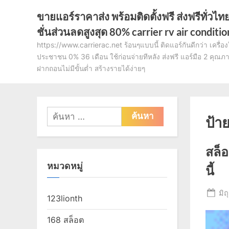
Skip
ขายแอร์ราคาส่ง พร้อมติดตั้งฟรี ส่งฟรีทั่วไ
to
ชั่นส่วนลดสูงสุด 80% carrier rv air conditi
content
https://www.carrierac.net ร้อนๆแบบนี้ ติดแอร์กันดีกว่า เครื่อ
ประชาชน 0% 36 เดือน ใช้ก่อนจ่ายทีหลัง ส่งฟรี แอร์มือ 2 คุณภาพม
ฝากถอนไม่มีขั้นต่ำ สร้างรายได้ง่ายๆ
ค้นหา
ป้า
สำหรับ:
สล็อ
หมวดหมู่
นี้
Po
มิ
123lionth
on
168 สล็อต