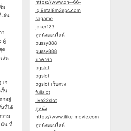
https://www.xn--66-
พิ่ม
lqi9etal8m3epc.com
ี่
เล่น
sagame
joker123
กา
ดูหนังออนไลน์
ง
ผู้
pussy888
สุด
pussy888
งเล่น
บาคาร่า
pgslot
pgslot
ฎ
เก
pgslot เว็บตรง
สั้น
fullslot
ตก
อยู่
live22slot
สิ่งที่ได้
ดูหนัง
ความ
https://www.ilike-movie.com
นัน
ที่
ดูหนังออนไลน์