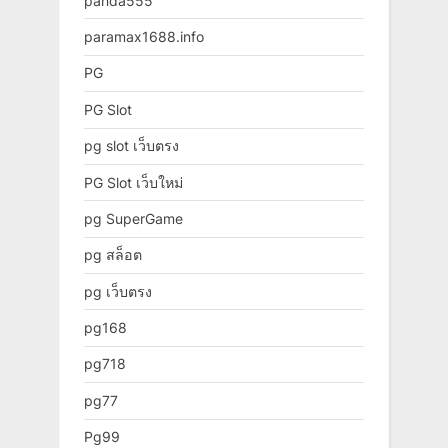
panda555
paramax1688.info
PG
PG Slot
pg slot เว็บตรง
PG Slot เว็บใหม่
pg SuperGame
pg สล็อต
pg เว็บตรง
pg168
pg718
pg77
Pg99