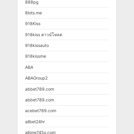
888pg
8lots.me
918Kiss
918kiss ดาวน์โหลด
918kissauto
918kissme
ABA
ABAGroup2
abbet789.com
abbet789.com
acebet789.com
allbet24hr
allone745s.com