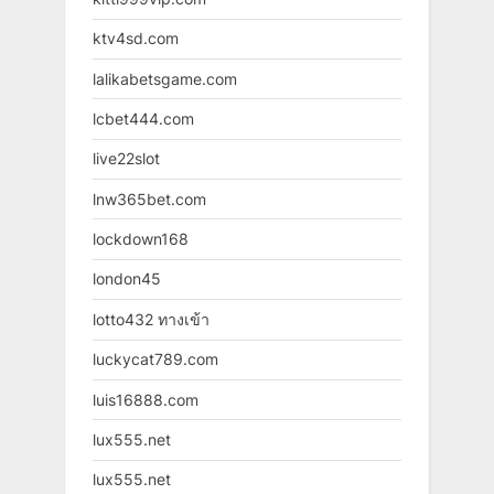
ktv4sd.com
lalikabetsgame.com
lcbet444.com
live22slot
lnw365bet.com
lockdown168
london45
lotto432 ทางเข้า
luckycat789.com
luis16888.com
lux555.net
lux555.net