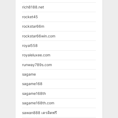
rich8188.net
rocket45
rockstar66m
rockstar66win.com
royal558
royaleluxee.com
runway789s.com
sagame
sagame168
sagame168th
sagame168th.com
sawan888 เครดิตฟรี