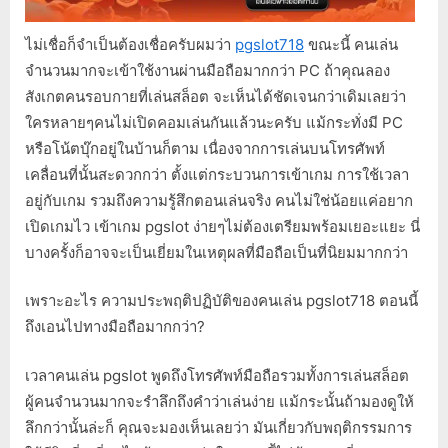
ไม่เชื่อก็จำเป็นต้องเชื่อครับผมว่า
pgslot718
ขณะนี้ คนเล่น
จำนวนมากจะเข้าใช้งานผ่านมือถือมากกว่า PC ถ้าคุณลอง
สังเกตคนรอบกายที่เล่นสล็อต จะเห็นได้ชัดเจนกว่าเดิมเลยว่า
ใครหลายๆคนไม่เปิดคอมเล่นกันแล้วนะครับ แม้กระทั่งมี PC
หรือโน้ตบุ๊กอยู่ในบ้านก็ตาม เนื่องจากการเล่นบนโทรศัพท์
เคลื่อนที่นั้นสะดวกกว่า ตั้งแต่กระบวนการเข้าเกม การใช้เวลา
อยู่กับเกม รวมถึงความรู้สึกตอนเล่นจริง คนไม่ใช่น้อยแค่อยาก
เปิดเกมไว เข้าเกม pgslot ง่ายๆไม่ต้องเตรียมพร้อมเยอะแยะ นี่
บางครั้งก็อาจจะเป็นเยี่ยมในเหตุผลที่มือถือเป็นที่นิยมมากกว่า
เพราะอะไร ความประพฤติปฏิบัติของคนเล่น pgslot718 ตอนนี้
ถึงเอนไปทางมือถือมากกว่า?
เวลาคนเล่น pgslot พูดถึงโทรศัพท์มือถือรวมทั้งการเล่นสล็อต
ผู้คนจำนวนมากจะรำลึกถึงคำว่าเล่นง่าย แม้กระนั้นถ้ามองดูให้
ลึกกว่านั้นล่ะก็ คุณจะมองเห็นเลยว่า มันเกี่ยวกับพฤติกรรมการ