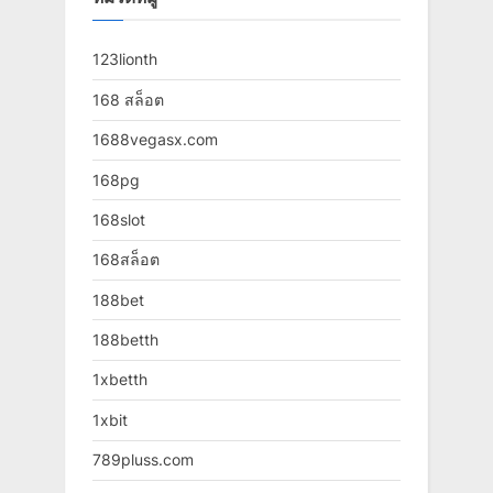
123lionth
168 สล็อต
1688vegasx.com
168pg
168slot
168สล็อต
188bet
188betth
1xbetth
1xbit
789pluss.com