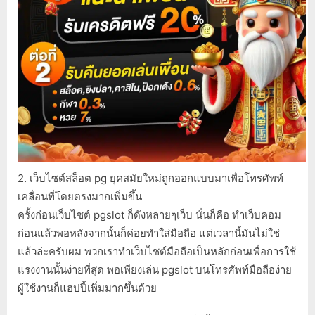
2. เว็บไซต์สล็อต pg ยุคสมัยใหม่ถูกออกแบบมาเพื่อโทรศัพท์
เคลื่อนที่โดยตรงมากเพิ่มขึ้น
ครั้งก่อนเว็บไซต์ pgslot ก็ดังหลายๆเว็บ นั่นก็คือ ทำเว็บคอม
ก่อนแล้วพอหลังจากนั้นก็ค่อยทำใส่มือถือ แต่เวลานี้มันไม่ใช่
แล้วล่ะครับผม พวกเราทำเว็บไซต์มือถือเป็นหลักก่อนเพื่อการใช้
แรงงานนั้นง่ายที่สุด พอเพียงเล่น pgslot บนโทรศัพท์มือถือง่าย
ผู้ใช้งานก็แฮปปี้เพิ่มมากขึ้นด้วย