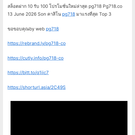
สล็อตฝาก 10 รับ 100 โปรโมชั่นใหม่ล่าสุด pg718 Pg718.co
13 June 2026 Son คาสิโน
pg718
มาแรงที่สุด Top 3
ขอขอบคุณby web
pg718
https://rebrand.ly/pg718-co
https://cutly.info/pg718-co
https://bitt.to/q1iic7
https://shorturl.asia/2C49S