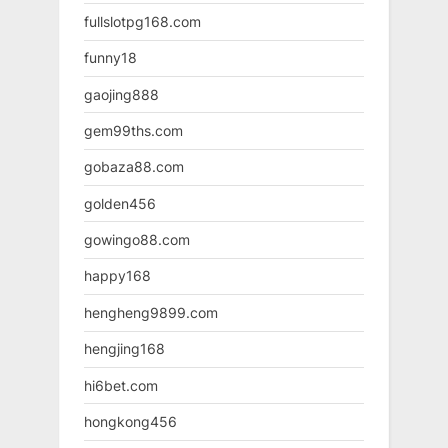
fullslotpg168.com
funny18
gaojing888
gem99ths.com
gobaza88.com
golden456
gowingo88.com
happy168
hengheng9899.com
hengjing168
hi6bet.com
hongkong456