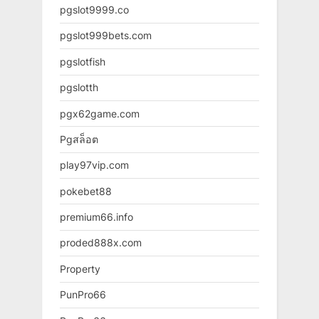
pgslot9999.co
pgslot999bets.com
pgslotfish
pgslotth
pgx62game.com
Pgสล็อต
play97vip.com
pokebet88
premium66.info
proded888x.com
Property
PunPro66