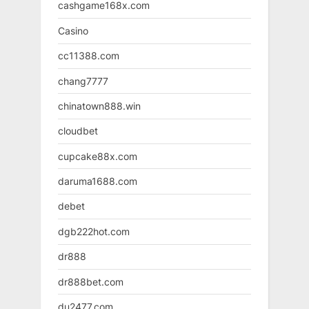
cashgame168x.com
Casino
cc11388.com
chang7777
chinatown888.win
cloudbet
cupcake88x.com
daruma1688.com
debet
dgb222hot.com
dr888
dr888bet.com
du2477.com