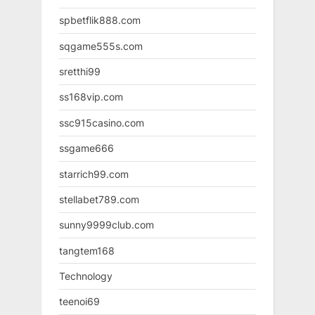
spbetflik888.com
sqgame555s.com
sretthi99
ss168vip.com
ssc915casino.com
ssgame666
starrich99.com
stellabet789.com
sunny9999club.com
tangtem168
Technology
teenoi69