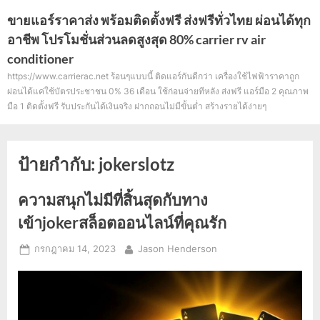
Skip
ขายแอร์ราคาส่ง พร้อมติดตั้งฟรี ส่งฟรีทั่วไทย ผ่อนได้ทุก
to
อาชีพ โปรโมชั่นส่วนลดสูงสุด 80% carrier rv air
content
conditioner
https://www.carrierac.net ร้อนๆแบบนี้ ติดแอร์กันดีกว่า เครื่องใช้ไฟฟ้าราคาถูก
ผ่อนได้แค่ใช้บัตรประชาชน 0% 36 เดือน ใช้ก่อนจ่ายทีหลัง ส่งฟรี แอร์มือ 2 คุณภาพ
มือ 1 ติดตั้งฟรี รับประกันได้เงินจริง ฝากถอนไม่มีขั้นต่ำ สร้างรายได้ง่ายๆ
ป้ายกำกับ:
jokerslotz
ความสนุกไม่มีที่สิ้นสุดกับทาง
เข้าjokerสล็อตออนไลน์ที่คุณรัก
Posted
By
กรกฎาคม 14, 2023
Jason Henderson
on