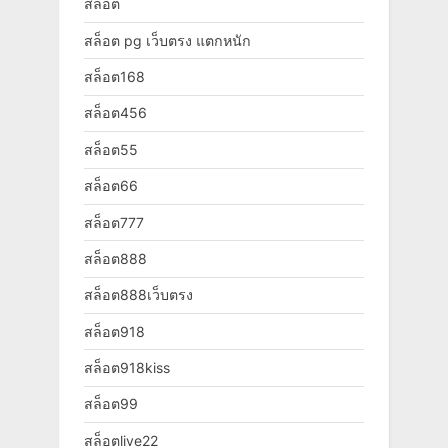
สล็อต
สล็อต pg เว็บตรง แตกหนัก
สล็อต168
สล็อต456
สล็อต55
สล็อต66
สล็อต777
สล็อต888
สล็อต888เว็บตรง
สล็อต918
สล็อต918kiss
สล็อต99
สล็อตlive22