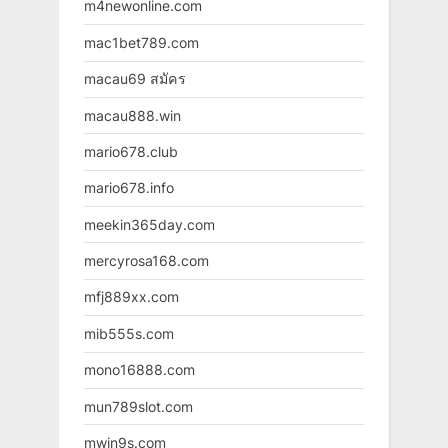
m4newonline.com
mac1bet789.com
macau69 สมัคร
macau888.win
mario678.club
mario678.info
meekin365day.com
mercyrosa168.com
mfj889xx.com
mib555s.com
mono16888.com
mun789slot.com
mwin9s.com