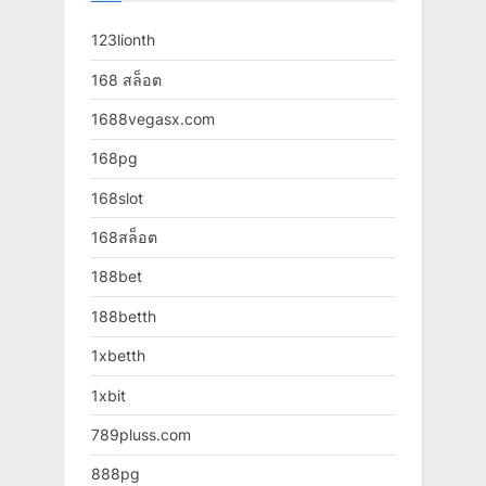
123lionth
168 สล็อต
1688vegasx.com
168pg
168slot
168สล็อต
188bet
188betth
1xbetth
1xbit
789pluss.com
888pg