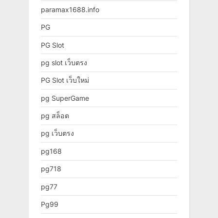
paramax1688.info
PG
PG Slot
pg slot เว็บตรง
PG Slot เว็บใหม่
pg SuperGame
pg สล็อต
pg เว็บตรง
pg168
pg718
pg77
Pg99