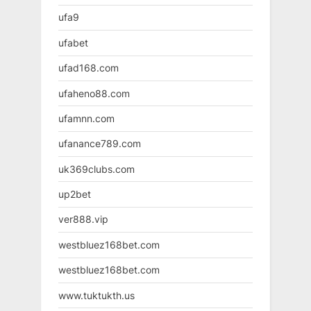
ufa9
ufabet
ufad168.com
ufaheno88.com
ufamnn.com
ufanance789.com
uk369clubs.com
up2bet
ver888.vip
westbluez168bet.com
westbluez168bet.com
www.tuktukth.us