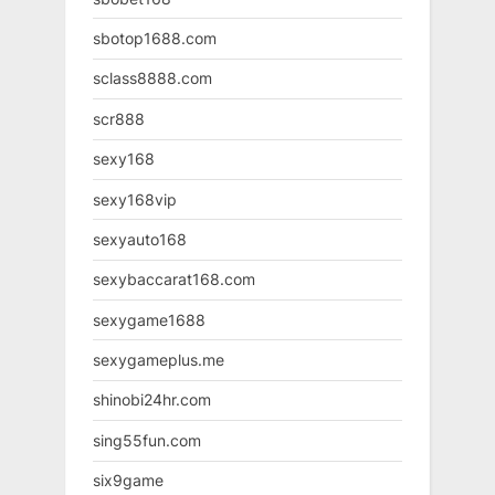
sbotop1688.com
sclass8888.com
scr888
sexy168
sexy168vip
sexyauto168
sexybaccarat168.com
sexygame1688
sexygameplus.me
shinobi24hr.com
sing55fun.com
six9game