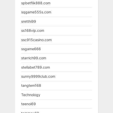
spbetflik888.com
sqgame555s.com
sretthi99
ss168vip.com
ssc915casino.com
ssgame666
starrich99.com
stellabet789.com
sunny9999club.com
tangtem168
Technology
teenoi69