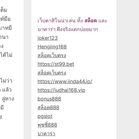
ต็ม
ท์มือ
เว็บคาสิโนน่าเล่น ทั้ง
สล็อต
และ
บาทมี
บาคาร่า
ตึงจริงแตกบ่อยมาก
นานา
joker123
าง
Hengjing168
ได้ไม่
สล็อตเว็บตรง
https://st99.bet
สล็อตเว็บตรง
 ไม่ว่า
https://www.jinda44.io/
 แล้ว
https://judhai168.vip
 ลู่ทาง
bonus888
สล็อต888
มี
pgslot
ง
พุซซี่888
บาคาร่า