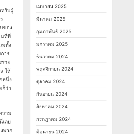
เมษายน 2025
รับผู้
าร
มีนาคม 2025
็บของ
กุมภาพันธ์ 2025
ี่ที่
มกราคม 2025
มทั้ง
บบการ
ธันวาคม 2024
ารราย
พฤศจิกายน 2024
ผล ให้
หนึ่ง
ตุลาคม 2024
ยก็ว่า
กันยายน 2024
สิงหาคม 2024
ีความ
กรกฎาคม 2024
ี่เลย
องพวก
มิถุนายน 2024