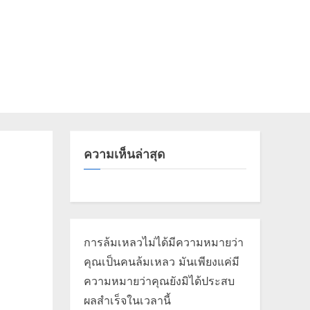
ความเห็นล่าสุด
การล้มเหลวไม่ได้มีความหมายว่า
คุณเป็นคนล้มเหลว มันเพียงแค่มี
ความหมายว่าคุณยังมิได้ประสบ
ผลสำเร็จในเวลานี้