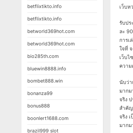
betflixtikto.info
เว็บหว
betflixtikto.info
รับประ
betworld369hot.com
ละ 90
การเล
betworld369hot.com
ใจที่ 
bio285th.com
เว็บไซ
ความค
bluewin8888.info
bombet888.win
นับว่า
มากมา
bonanza99
จริง ป
bonus888
สำคัญ 
จริง เ
boonlert1688.com
มากมา
brazil999 slot