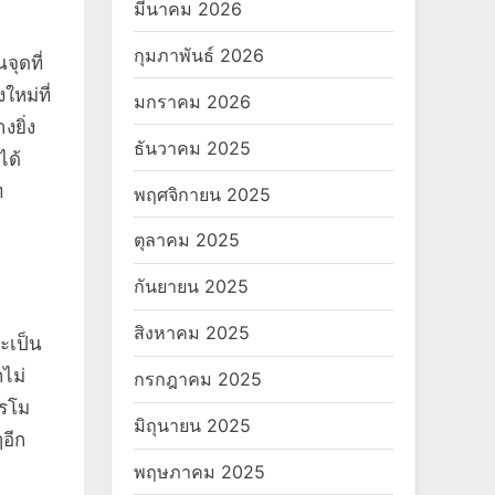
มีนาคม 2026
กุมภาพันธ์ 2026
จุดที่
หม่ที่
มกราคม 2026
งยิ่ง
ธันวาคม 2025
ได้
ท
พฤศจิกายน 2025
ตุลาคม 2025
กันยายน 2025
สิงหาคม 2025
จะเป็น
ไม่
กรกฎาคม 2025
ปรโม
มิถุนายน 2025
อีก
พฤษภาคม 2025