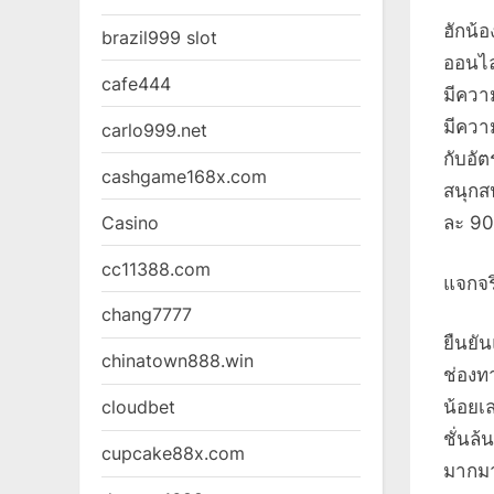
ฮักน้อ
brazil999 slot
ออนไลน
cafe444
มีควา
มีความ
carlo999.net
กับอัต
cashgame168x.com
สนุกส
Casino
ละ 90
cc11388.com
แจกจร
chang7777
ยืนยัน
chinatown888.win
ช่องท
cloudbet
น้อยเ
ชั่นล
cupcake88x.com
มากมาย