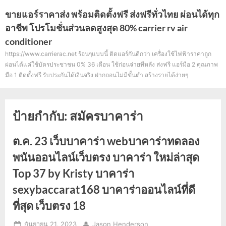
Skip
ขายแอร์ราคาส่ง พร้อมติดตั้งฟรี ส่งฟรีทั่วไทย ผ่อนได้ทุก
to
อาชีพ โปรโมชั่นส่วนลดสูงสุด 80% carrier rv air
content
conditioner
https://www.carrierac.net ร้อนๆแบบนี้ ติดแอร์กันดีกว่า เครื่องใช้ไฟฟ้าราคาถูก
ผ่อนได้แค่ใช้บัตรประชาชน 0% 36 เดือน ใช้ก่อนจ่ายทีหลัง ส่งฟรี แอร์มือ 2 คุณภาพ
มือ 1 ติดตั้งฟรี รับประกันได้เงินจริง ฝากถอนไม่มีขั้นต่ำ สร้างรายได้ง่ายๆ
ป้ายกำกับ:
สมัครบาคาร่า
ต.ค. 23 เว็บบาคาร่า webบาคาร่าทดลอง
พนันออนไลน์เว็บตรง บาคาร่า ใหม่ล่าสุด
Top 37 by Kristy บาคาร่า
sexybaccarat168 บาคาร่าออนไลน์ที่ดี
ที่สุด เว็บตรง 18
Posted
By
กันยายน 21, 2023
Jason Henderson