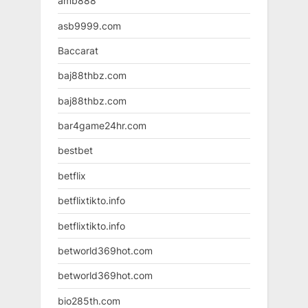
amb888
asb9999.com
Baccarat
baj88thbz.com
baj88thbz.com
bar4game24hr.com
bestbet
betflix
betflixtikto.info
betflixtikto.info
betworld369hot.com
betworld369hot.com
bio285th.com