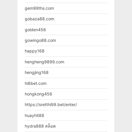
gem99ths.com
gobaza88.com
golden456
gowingo88.com
happy168
hengheng9899.com
hengjing168
hi6bet.com
hongkong456
https://sretthi99.bet/enter/
huayhit88
hydra888 สล็อต