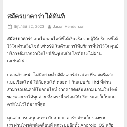
สมัครบาคาร่า ได้ทันที
Posted
By
มิถุนายน 22, 2023
Jason Henderson
on
สมัคร
บาคาร่า
เกม
ไพ่
ออนไลน์
ที่
ได้เงิน
จริง
จาก
ผู้ให้บริการ
ที่
ได้
ไว้ใจ
ผ่าน
เว็บไซต์
who99
ในด้าน
การ
ให้บริการ
ที่
น่าไว้ใจ
ศูนย์
บริการ
ดีมากกว่า
เว็บไซต์
อื่นๆ
เป็น
เว็บไซต์
ตรง
ไม่
ผ่าน
เอเย่นต์
ฝา
ก
ถอน
ก้าวหน้า
ไม่มี
อย่างต่ำ
มีดีลเลอร์
สาวสวย
ที่
รอ
สตรี
ม
สด
แบบ
เรียลไทม์
ให้
กับ
คุณ
ได้
ตลอด
1 วัน
แบบ
full hd
ที่
ท่าน
สามารถ
เล่น
คาสิโน
ออนไลน์
จาก
ค่าย
ดัง
ล้นหลาม
ผ่าน
เว็บไซต์
ของ
พวกเรา
ได้
ทุก
ค่าย
ซึ่ง
ตรงนี้
พร้อม
ให้บริการ
และก็
เก็บ
เกม
คาสิโน
ไว้
ได้มาก
ที่สุด
คุณ
สามารถ
สนุกสนาน
กับ
เกม
บาคาร่า
ผ่าน
เว็บ
ของ
พวก
เรา
ผ่าน
โทรศัพท์เคลื่อนที่
ทุก
ระบบ
อีกทั้ง
Android iOS
หรือ