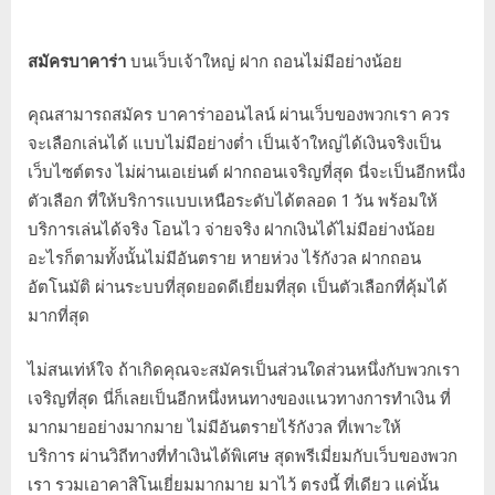
สมัคร
บาคาร่า
บน
เว็บ
เจ้า
ใหญ่
ฝาก
ถอน
ไม่มี
อย่างน้อย
คุณ
สามารถ
สมัคร
บาคาร่า
ออนไลน์
ผ่าน
เว็บ
ของ
พวกเรา
ควร
จะเลือก
เล่น
ได้
แบบ
ไม่มี
อย่างต่ำ
เป็น
เจ้า
ใหญ่
ได้เงิน
จริง
เป็น
เว็บไซต์
ตรง
ไม่
ผ่าน
เอเย่นต์
ฝาก
ถอน
เจริญ
ที่สุด
นี่
จะ
เป็น
อีก
หนึ่ง
ตัวเลือก
ที่
ให้บริการ
แบบ
เหนือ
ระดับ
ได้
ตลอด
1 วัน
พร้อม
ให้
บริการ
เล่น
ได้
จริง
โอน
ไว
จ่าย
จริง
ฝากเงิน
ได้
ไม่มี
อย่างน้อย
อะไรก็ตาม
ทั้งนั้น
ไม่มีอันตราย
หาย
ห่วง
ไร้กังวล
ฝาก
ถอน
อัตโนมัติ
ผ่าน
ระบบ
ที่สุดยอด
ดีเยี่ยมที่สุด
เป็นตัว
เลือก
ที่
คุ้ม
ได้
มาก
ที่สุด
ไม่
สนเท่ห์ใจ
ถ้าเกิด
คุณ
จะ
สมัคร
เป็น
ส่วนใดส่วนหนึ่ง
กับ
พวกเรา
เจริญ
ที่สุด
นี่
ก็เลย
เป็น
อีก
หนึ่ง
หนทาง
ของ
แนวทางการทำ
เงิน
ที่
มา
ก
มาย
อย่างมากมาย
ไม่มีอันตราย
ไร้กังวล
ที่
เพาะ
ให้
บริการ
ผ่าน
วิถีทาง
ที่
ทำเงิน
ได้
พิเศษ
สุด
พรีเมี่ยม
กับ
เว็บ
ของ
พวก
เรา
รวม
เอา
คาสิโน
เยี่ยมมาก
มาย
มา
ไว้
ตรงนี้
ที่
เดียว
แค่นั้น