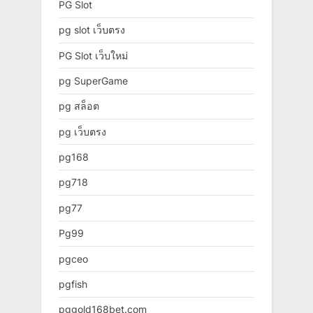
PG Slot
pg slot เว็บตรง
PG Slot เว็บใหม่
pg SuperGame
pg สล็อต
pg เว็บตรง
pg168
pg718
pg77
Pg99
pgceo
pgfish
pggold168bet.com