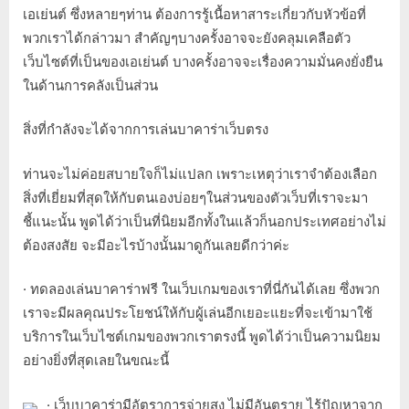
เอเย่นต์ ซึ่งหลายๆท่าน ต้องการรู้เนื้อหาสาระเกี่ยวกับหัวข้อที่
พวกเราได้กล่าวมา สำคัญๆบางครั้งอาจจะยังคลุมเคลือตัว
เว็บไซต์ที่เป็นของเอเย่นต์ บางครั้งอาจจะเรื่องความมั่นคงยั่งยืน
ในด้านการคลังเป็นส่วน
สิ่งที่กำลังจะได้จากการเล่นบาคาร่าเว็บตรง
ท่านจะไม่ค่อยสบายใจก็ไม่แปลก เพราะเหตุว่าเราจำต้องเลือก
สิ่งที่เยี่ยมที่สุดให้กับตนเองบ่อยๆในส่วนของตัวเว็บที่เราจะมา
ชี้แนะนั้น พูดได้ว่าเป็นที่นิยมอีกทั้งในแล้วก็นอกประเทศอย่างไม่
ต้องสงสัย จะมีอะไรบ้างนั้นมาดูกันเลยดีกว่าค่ะ
· ทดลองเล่นบาคาร่าฟรี ในเว็บเกมของเราที่นี่กันได้เลย ซึ่งพวก
เราจะมีผลคุณประโยชน์ให้กับผู้เล่นอีกเยอะแยะที่จะเข้ามาใช้
บริการในเว็บไซต์เกมของพวกเราตรงนี้ พูดได้ว่าเป็นความนิยม
อย่างยิ่งที่สุดเลยในขณะนี้
· เว็บบาคาร่ามีอัตราการจ่ายสูง ไม่มีอันตราย ไร้ปัญหาจาก