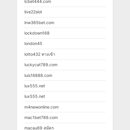
lcbet444.com
live22slot
lnw365bet.com
lockdown168
london45
lotto432 ทางเข้า
luckycat789.com
luis16888.com
lux555.net
lux555.net
m4newonline.com
mac1bet789.com
macau69 สมัคร