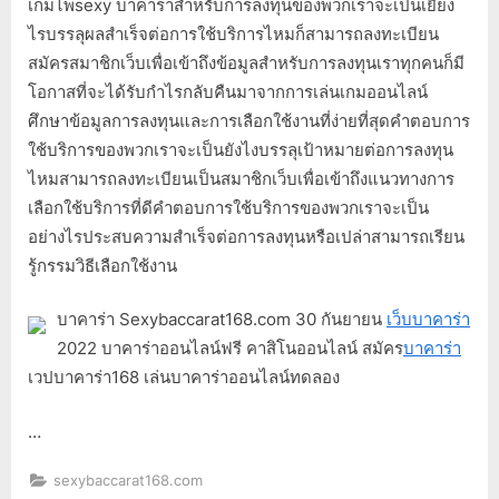
เกมไพ่sexy บาคาร่าสำหรับการลงทุนของพวกเราจะเป็นเยี่ยง
ไรบรรลุผลสำเร็จต่อการใช้บริการไหมก็สามารถลงทะเบียน
สมัครสมาชิกเว็บเพื่อเข้าถึงข้อมูลสำหรับการลงทุนเราทุกคนก็มี
โอกาสที่จะได้รับกำไรกลับคืนมาจากการเล่นเกมออนไลน์
ศึกษาข้อมูลการลงทุนและการเลือกใช้งานที่ง่ายที่สุดคำตอบการ
ใช้บริการของพวกเราจะเป็นยังไงบรรลุเป้าหมายต่อการลงทุน
ไหมสามารถลงทะเบียนเป็นสมาชิกเว็บเพื่อเข้าถึงแนวทางการ
เลือกใช้บริการที่ดีคำตอบการใช้บริการของพวกเราจะเป็น
อย่างไรประสบความสำเร็จต่อการลงทุนหรือเปล่าสามารถเรียน
รู้กรรมวิธีเลือกใช้งาน
บาคาร่า Sexybaccarat168.com 30 กันยายน
เว็บบาคาร่า
2022 บาคาร่าออนไลน์ฟรี คาสิโนออนไลน์ สมัคร
บาคาร่า
เวปบาคาร่า168 เล่นบาคาร่าออนไลน์ทดลอง
…
sexybaccarat168.com