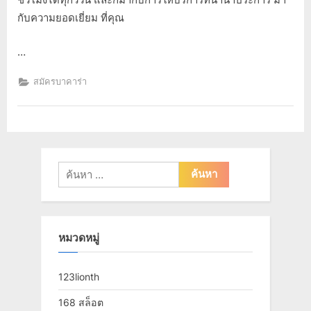
กับ
ความยอดเยี่ยม
ที่
คุณ
…
สมัครบาคาร่า
ค้นหา
สำหรับ:
หมวดหมู่
123lionth
168 สล็อต