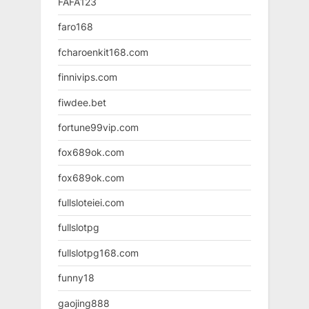
FAFA123
faro168
fcharoenkit168.com
finnivips.com
fiwdee.bet
fortune99vip.com
fox689ok.com
fox689ok.com
fullsloteiei.com
fullslotpg
fullslotpg168.com
funny18
gaojing888