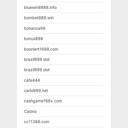
bluewin8888.info
bombet888.win
bonanza99
bonus888
boonlert1688.com
brazil999 slot
brazil999 slot
cafe444
carlo999.net
cashgame168x.com
Casino
cc11388.com