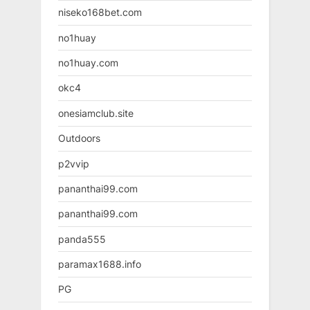
niseko168bet.com
no1huay
no1huay.com
okc4
onesiamclub.site
Outdoors
p2vvip
pananthai99.com
pananthai99.com
panda555
paramax1688.info
PG