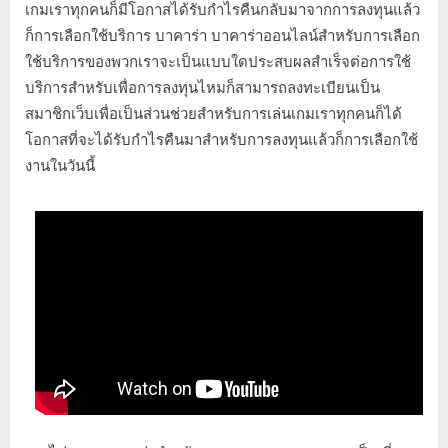
เกมเราทุกคนก็มีโอกาสได้รับกำไรคืนกลับมาจากการลงทุนแล้ว
ก็การเลือกใช้บริการ บาคาร่า บาคาร่าออนไลน์สำหรับการเลือก
ใช้บริการของพวกเราจะเป็นแบบใดประสบผลสำเร็จต่อการใช้
บริการสำหรับเพื่อการลงทุนไหมก็สามารถลงทะเบียนเป็น
สมาชิกเว็บเพื่อเป็นส่วนช่วยสำหรับการเล่นเกมเราทุกคนก็ได้
โอกาสที่จะได้รับกำไรคืนมาสำหรับการลงทุนแล้วก็การเลือกใช้
งานในวันนี้