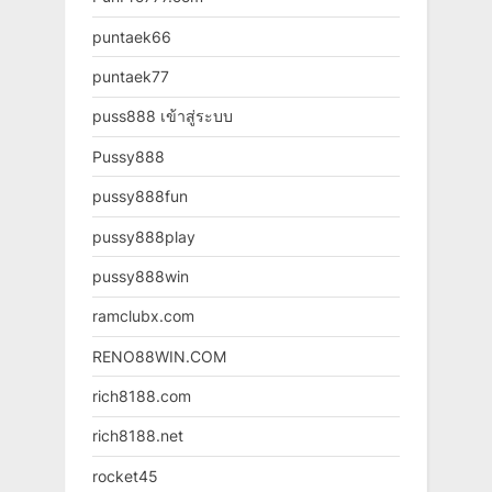
puntaek66
puntaek77
puss888 เข้าสู่ระบบ
Pussy888
pussy888fun
pussy888play
pussy888win
ramclubx.com
RENO88WIN.COM
rich8188.com
rich8188.net
rocket45