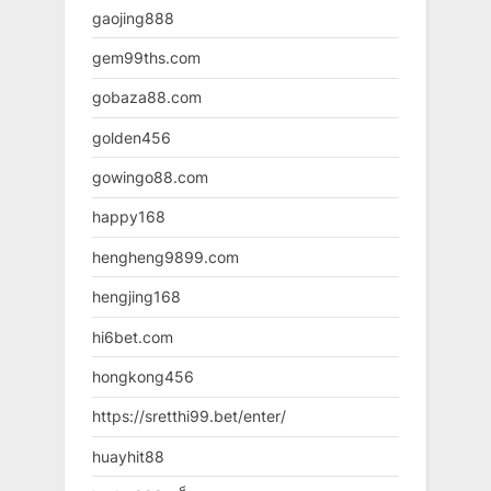
gaojing888
gem99ths.com
gobaza88.com
golden456
gowingo88.com
happy168
hengheng9899.com
hengjing168
hi6bet.com
hongkong456
https://sretthi99.bet/enter/
huayhit88