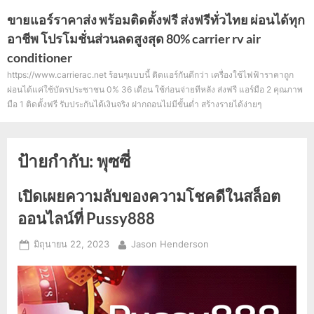
Skip
ขายแอร์ราคาส่ง พร้อมติดตั้งฟรี ส่งฟรีทั่วไทย ผ่อนได้ทุก
to
อาชีพ โปรโมชั่นส่วนลดสูงสุด 80% carrier rv air
content
conditioner
https://www.carrierac.net ร้อนๆแบบนี้ ติดแอร์กันดีกว่า เครื่องใช้ไฟฟ้าราคาถูก
ผ่อนได้แค่ใช้บัตรประชาชน 0% 36 เดือน ใช้ก่อนจ่ายทีหลัง ส่งฟรี แอร์มือ 2 คุณภาพ
มือ 1 ติดตั้งฟรี รับประกันได้เงินจริง ฝากถอนไม่มีขั้นต่ำ สร้างรายได้ง่ายๆ
ป้ายกำกับ:
พุซซี่
เปิดเผยความลับของความโชคดีในสล็อต
ออนไลน์ที่ Pussy888
Posted
By
มิถุนายน 22, 2023
Jason Henderson
on