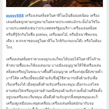
pussy888
เครื่องเล่น
ส
ล็อต
ใน
คาสิโน
เป็น
ธีม
ยอดนิยม
เครื่อง
เล่น
ส
ล็อต
ถูกตามกฎหมาย
ใน
หลาย
ประเทศ
แม้กระนั้น
ไม่ใช่
ใน
บาง
ประเทศ
ดังเช่นว่า
ประเทศสหรัฐอเมริกา
เครื่องเล่น
ส
ล็อต
หรือ
ที่
รู้จัก
กัน
ในชื่อ
pokies,
เครื่อง
ผลไม้
,
หรือ
มิจฉาชีพ
แขน
เดียว
.
พวกเขา
ชอบ
อยู่
ใน
คาสิโน
ใกล้กับ
เกม
บน
โต๊ะ
หรือ
ใน
ห้อง
โถง
.
เครื่องเล่น
ส
ล็อต
ราคาแพง
ถูก
และก็
พบได้บ่อย
ได้
ใน
คาสิโน
ร้าน
ค้า
สบาย
ซื้อ
และก็
ห้อง
เล่น
เกม
บาง
เมือง
อนุญาต
ให้
ใช้
เครื่องเล่น
ส
ล็อต
เหรียญ
ในขณะ
บางพื้นที่
ไม่
อนุญาต
เครื่อง
กลุ่มนี้
ยัง
ขาย
ตั๋ว
บาร์โค้ด
เครื่อง
นี้
ชอบ
มี
ด้ามจับ
ซึ่ง
ผู้ใช้
สามารถ
ดึง
ด้ามจับ
เพื่อ
เริ่ม
เครื่อง
ได้
เมื่อ
คุณ
ดึง
ด้ามจับ
เครื่อง
จะ
หมุน
เมื่อ
กระแส
ไหล
ผ่าน
ช่อง
ใส่
เหรียญ
ปลาย
ด้าน
หนึ่ง
ของ
ด้ามจับ
รวมทั้ง
ม้วน
ที่
จัดตั้ง
อยู่
บน
เครื่อง
จะ
เริ่ม
หมุน
เมื่อ
ดึง
ด้ามจับ
ลูกกลิ้ง
หยุด
หมุน
และก็
เครื่อง
ดูเหมือนจะ
หยุด
เคลื่อน
เครื่องเล่น
ส
ล็อต
มัก
มากับ
จอ