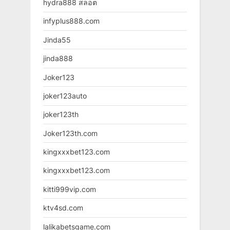
hydra888 สล็อต
infyplus888.com
Jinda55
jinda888
Joker123
joker123auto
joker123th
Joker123th.com
kingxxxbet123.com
kingxxxbet123.com
kitti999vip.com
ktv4sd.com
lalikabetsgame.com