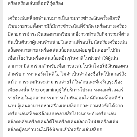
หรือ
เครื่องเล่น
ส
ล็อต
ที่
รุ่งเรือง
เครื่องเล่น
ส
ล็อต
จำนวนมาก
เป็น
เกม
การ
ชําระ
เงิน
ครั้ง
เดียว
ที่
เรียบง่าย
รวมทั้ง
หาก
มี
ก็
มีการ
ชําระ
เงิน
ที่
จํา
กัด
เครื่อง
บาง
เครื่อง
มี
สาย
การ
ชําระ
เงิน
สอง
สาย
หรือ
มากยิ่งกว่า
สําห
รับ
กิจกรรม
ที่
ต่าง
กัน
เป็นต้นว่า
ผู้แทน
จํา
หน่าย
ใน
สถานที่
รอบ
โบนัส
หรือ
เครื่องเล่น
ส
ล็อต
หลาย
สาย
เครื่องเล่น
ส
ล็อต
แบบ
ค่อยๆเป็นค่อยๆไป
มัก
เชื่อมโยง
กับ
เครื่องเล่น
ส
ล็อต
อื่นๆ
ใน
คาสิโน
ช่วยทำให้
ผู้
เล่น
สามารถ
มีส่วนร่วม
สำหรับเพื่อการ
สะสม
โบนัส
โดย
ใช้
เงิน
ของตน
สำหรับการ
หา
พอร์ต
โฟลิ
โอ
ไม่
จํา
เป็น
จำต้อง
ซื้อ
ไพ่
โป๊กเกอร์
ถึง
แม้ว่าการ
รวมกัน
จะ
สามารถ
จ่าย
ได้
ใน
ลักษณะ
ที่
เจริญรุ่งเรือง
เพียงแค่นั้น
Microgaming
ผู้ให้บริการ
โปรแกรมคอมพิวเตอร์
รายใหญ่
ใน
อุตสาหกรรม
การเดิมพัน
ออนไลน์
มี
เกม
ส
ล็อต
ที่
ช้า
นาน
ผู้
เล่น
สามารถ
หา
เครื่องเล่น
ส
ล็อต
ต่างๆ
ตาม
หัวข้อ
ได้
จาก
เครื่องเล่น
ส
ล็อต
3
ล้อ
แบบ
คลาสสิก
ไป
จนกระทั่ง
เครื่องเล่น
ส
ล็อต
5
ล้อ
เครื่องเล่น
วิดีโอ
เครื่องเล่น
ส
ล็อต
โบนัส
เครื่องเล่น
ส
ล็อต
ผู้คนจำนวนไม่ใช้น้อย
แล้วก็
เครื่องเล่น
ส
ล็อต