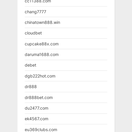
cc11388.com
chang7777
chinatown888.win
cloudbet
cupcake88x.com
daruma1688.com
debet
dgb222hot.com
dr888
dr888bet.com
du2477.com
ek4567.com
eu369clubs.com