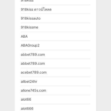
918Kiss
918kiss ดาวน์โหลด
918kissauto
918kissme
ABA
ABAGroup2
abbet789.com
abbet789.com
acebet789.com
allbet24hr
allone745s.com
alot66
alot666