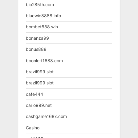
bio285th.com
bluewin8888.info
bombet888.win
bonanza99
bonus888
boonlert1688.com
brazil999 slot
brazil999 slot
cafe444
carlo999.net
cashgame168x.com
Casino