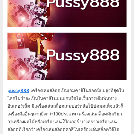
pussy888
เครื่องเล่น
ส
ล็อต
เป็น
เกม
คาสิโน
ยอดนิยม
สูงที่สุด
ใน
โลก
ไม่ว่า
จะ
เป็น
ใน
คาสิโน
บน
บก
หรือ
ใน
เว็บ
การเดิมพัน
ทาง
อินเทอร์เน็ต
มี
เครื่องเล่น
ส
ล็อต
เกม
บอร์ด
ล้อ
โป้ปดมดเท็จ
แล้วก็
เครื่องมือ
อื่นๆ
มากยิ่งกว่า
100
ประเภท
เครื่องเล่น
ส
ล็อต
มัก
เรียก
ว่า
เครื่อง
ผลไม้
หรือ
เครื่องเล่น
โป๊กเกอร์
บางคราว
เครื่องเล่น
ส
ล็อต
ที่
เรียก
ว่า
เครื่องเล่น
ส
ล็อต
คาสิโน
เครื่องเล่น
ส
ล็อต
วิดีโอ