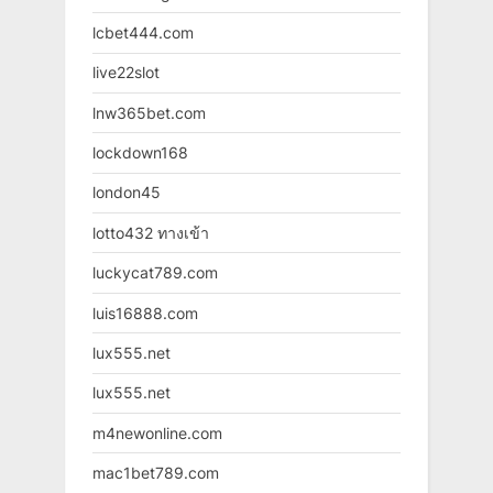
lcbet444.com
live22slot
lnw365bet.com
lockdown168
london45
lotto432 ทางเข้า
luckycat789.com
luis16888.com
lux555.net
lux555.net
m4newonline.com
mac1bet789.com