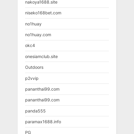
nakoya1688.site
niseko168bet.com
no1huay
no1huay.com
okc4
onesiamclub.site
Outdoors
p2vvip
pananthai99.com
pananthai99.com
panda555
paramax1688.info
PG