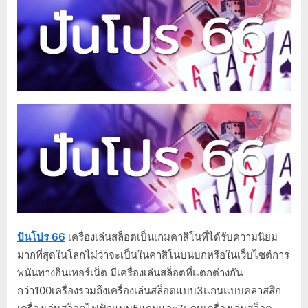
ปันโปร 66
เครื่องเล่นสล็อตเป็นเกมคาสิโนที่ได้รับความนิยม
มากที่สุดในโลกไม่ว่าจะเป็นในคาสิโนบนบกหรือในเว็บไซต์การ
พนันทางอินเทอร์เน็ต มีเครื่องเล่นสล็อตที่แตกต่างกัน
กว่า100เครื่องรวมถึงเครื่องเล่นสล็อตแบบ3แกนแบบคลาสสิก