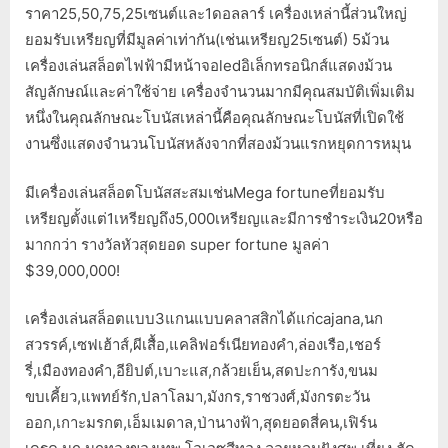
ราคา25,50,75,25เซนต์และ1ดอลลาร์ เครื่องเหล่านี้ส่วนใหญ่
ยอมรับเหรียญที่มีมูลค่าเท่ากัน(เช่นเหรียญ25เซนต์) 5ม้วน
เครื่องเล่นสล็อตไฟฟ้ามีหน้าจอledอิเล็กทรอนิกส์แสดงม้วน
สัญลักษณ์และค่าใช้จ่าย เครื่องจํานวนมากมีคุณสมบัติเพิ่มเติม
หนึ่งในคุณลักษณะโบนัสเหล่านี้คือคุณลักษณะโบนัสที่เปิดใช้
งานซึ่งแสดงจํานวนโบนัสหลังจากที่สองม้วนแรกหยุดการหมุน
มีเครื่องเล่นสล็อตโบนัสสะสมเช่นMega fortuneที่ยอมรับ
เหรียญตั้งแต่1เหรียญถึง5,000เหรียญและมีการชําระเงิน20หรือ
มากกว่า รางวัลหัวสุดยอด super fortune มูลค่า
$39,000,000!
เครื่องเล่นสล็อตแบบ3แกนแบบคลาสสิกได้แก่cajana,นก
สวรรค์,เซฟเฮ้าส์,ผีเสื้อ,แคลิฟอร์เนียทองคํา,ล่องเรือ,เชอร์
รี่,เมืองทองคํา,อียิปต์,เบาะแส,กล้วยเย็น,สดปะการัง,ขนม
ขบเคี้ยว,แพทย์รัก,ปลาโลมา,มังกร,ราชวงศ์,มังกรตะวัน
ออก,เกาะมรกต,เอ็มเมดาล,ป่านางฟ้า,สุดยอดสี่คน,เฟิร์น