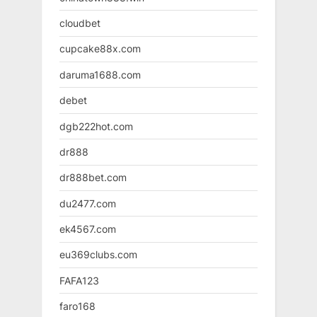
cloudbet
cupcake88x.com
daruma1688.com
debet
dgb222hot.com
dr888
dr888bet.com
du2477.com
ek4567.com
eu369clubs.com
FAFA123
faro168