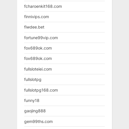
fcharoenkit168.com
finnivips.com
fiwdee.bet
fortune99vip.com
fox689ok.com
fox689ok.com
fullsloteiei.com
fullslotpg
fullslotpg168.com
funny18
gaojing888
gem99ths.com