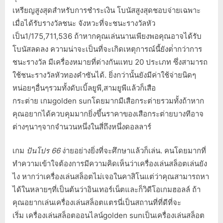
เหรียญ
สูงสุด
สําห
รับ
การ
ชําระ
เงิน
โบนัส
สูงสุด
ชอบ
จ่าย
เฉพาะ
เมื่อ
ได้รับ
รางวัล
ชนะ
จังหวะ
ที่จะ
ชนะ
รางวัล
หัว
เป็น
1/175,711,536
ถ้าหาก
คุณ
เล่น
นาน
เพียงพอ
คุณอาจ
ได้รับ
โบนัส
ลดลง
ความน่าจะเป็น
ที่จะ
เกิดเหตุ
การณ์
นี้
ยัง
ต่ํา
กว่า
การ
ชนะ
รางวัล
มี
เครื่องหมาย
ที่
ต่างกัน
แทบ
20
ประเภท
ซึ่งสามารถ
ใช้
ชนะ
รางวัล
หัว
ทองคำ
ซัน
ได้
.
ยิ่งกว่านั้น
ยัง
มีค่า
ใช้จ่าย
นิดๆ
หน่อยๆ
อื่นๆ
รวมทั้ง
ดับเบิ้ล
ยู
พี
,
สาม
ยู
พี
แล้วก็
เสือ
กระต่าย
เกม
golden sun
โดยมาก
มี
เสือกระต่าย
รวมทั้ง
ถ้าหาก
คุณ
อยากได้
ควบคุม
มากยิ่งขึ้น
ราคา
ของ
เสือกระต่าย
บางทีอาจ
ต่างๆนาๆ
จาก
จำนวนหนึ่งในสี่
ถึง
หนึ่ง
ดอลลาร์
เกม
ปันโปร 66
ง่ายอย่างยิ่ง
ที่จะ
ศึกษา
แล้วก็
เล่น
.
คน
โดยมาก
ที่
ทำความเข้าใจ
ต้องการ
มีความคิดเห็นว่า
เครื่องเล่น
ส
ล็อต
เล่น
ยัง
ไง
หากว่า
เครื่องเล่น
ส
ล็อต
ไม่
เจอ
ใน
คาสิโน
แต่ว่า
คุณ
สามารถ
หา
ได้
ใน
หลาย
ๆ
ที่
เป็นต้นว่า
อินเทอร์เน็ต
และก็
วิดีโอ
เกม
ฮอลล์
ถ้า
คุณ
อยาก
เล่น
เครื่องเล่น
ส
ล็อต
แตร
นี่
เป็น
สถานที่
ที่
ดี
ที่จะ
เริ่ม
เครื่องเล่น
ส
ล็อต
ออนไลน์
golden sun
เป็น
เครื่องเล่น
ส
ล็อต