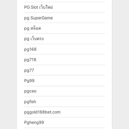
PG Slot เว็บใหม่
pg SuperGame
pg สล็อต
pg เว็บตรง
pg168
pg718
pg77
Pg99
pgceo
pgfish
pggold168bet.com
Pgheng99