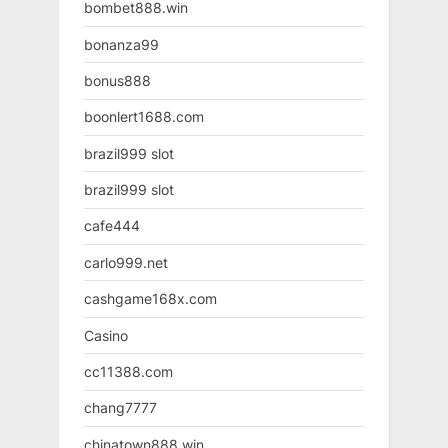
bombet888.win
bonanza99
bonus888
boonlert1688.com
brazil999 slot
brazil999 slot
cafe444
carlo999.net
cashgame168x.com
Casino
cc11388.com
chang7777
chinatown888.win