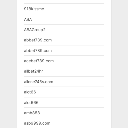
918kissme
ABA
ABAGroup2
abbet789.com
abbet789.com
acebet789.com
allbet24hr
allone745s.com
alot66
alot666
amb888
asb9999.com