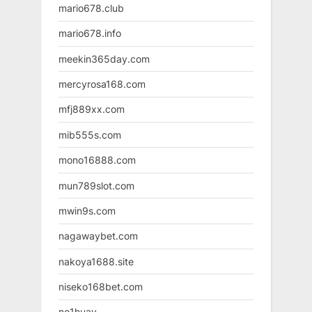
mario678.club
mario678.info
meekin365day.com
mercyrosa168.com
mfj889xx.com
mib555s.com
mono16888.com
mun789slot.com
mwin9s.com
nagawaybet.com
nakoya1688.site
niseko168bet.com
no1huay