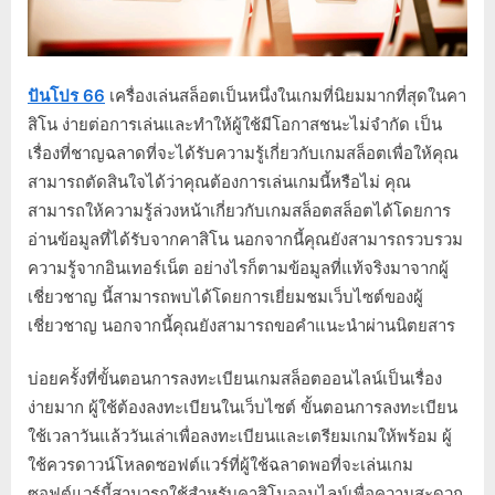
ปันโปร 66
เครื่องเล่นสล็อตเป็นหนึ่งในเกมที่นิยมมากที่สุดในคา
สิโน ง่ายต่อการเล่นและทําให้ผู้ใช้มีโอกาสชนะไม่จํากัด เป็น
เรื่องที่ชาญฉลาดที่จะได้รับความรู้เกี่ยวกับเกมสล็อตเพื่อให้คุณ
สามารถตัดสินใจได้ว่าคุณต้องการเล่นเกมนี้หรือไม่ คุณ
สามารถให้ความรู้ล่วงหน้าเกี่ยวกับเกมสล็อตสล็อตได้โดยการ
อ่านข้อมูลที่ได้รับจากคาสิโน นอกจากนี้คุณยังสามารถรวบรวม
ความรู้จากอินเทอร์เน็ต อย่างไรก็ตามข้อมูลที่แท้จริงมาจากผู้
เชี่ยวชาญ นี้สามารถพบได้โดยการเยี่ยมชมเว็บไซต์ของผู้
เชี่ยวชาญ นอกจากนี้คุณยังสามารถขอคําแนะนําผ่านนิตยสาร
บ่อยครั้งที่ขั้นตอนการลงทะเบียนเกมสล็อตออนไลน์เป็นเรื่อง
ง่ายมาก ผู้ใช้ต้องลงทะเบียนในเว็บไซต์ ขั้นตอนการลงทะเบียน
ใช้เวลาวันแล้ววันเล่าเพื่อลงทะเบียนและเตรียมเกมให้พร้อม ผู้
ใช้ควรดาวน์โหลดซอฟต์แวร์ที่ผู้ใช้ฉลาดพอที่จะเล่นเกม
ซอฟต์แวร์นี้สามารถใช้สําหรับคาสิโนออนไลน์เพื่อความสะดวก