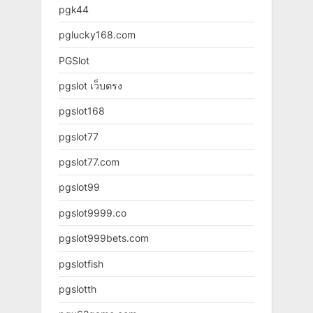
pgk44
pglucky168.com
PGSlot
pgslot เว็บตรง
pgslot168
pgslot77
pgslot77.com
pgslot99
pgslot9999.co
pgslot999bets.com
pgslotfish
pgslotth