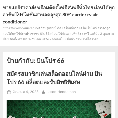
Skip
ขายแอร์ราคาส่ง พร้อมติดตั้งฟรี ส่งฟรีทั่วไทย ผ่อนได้ทุก
to
อาชีพ โปรโมชั่นส่วนลดสูงสุด 80% carrier rv air
content
conditioner
https://www.carrierac.net ร้อนๆแบบนี้ ติดแอร์กันดีกว่า เครื่องใช้ไฟฟ้าราคาถูก
ผ่อนได้แค่ใช้บัตรประชาชน 0% 36 เดือน ใช้ก่อนจ่ายทีหลัง ส่งฟรี แอร์มือ 2 คุณภาพ
มือ 1 ติดตั้งฟรี รับประกันได้เงินจริง ฝากถอนไม่มีขั้นต่ำ สร้างรายได้ง่ายๆ
ป้ายกำกับ:
ปันโปร 66
สมัครสมาชิกเล่นสล็อตออนไลน์ผ่าน ปัน
โปร 66 สล็อตและรับสิทธิพิเศษ
Posted
By
สิงหาคม 4, 2023
Jason Henderson
on