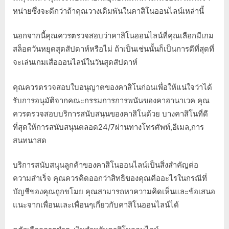
หน่ายซึ่งจะดีกว่าถ้าคุณวางเดิมพันในคาสิโนออนไลน์เหล่านี้
นอกจากนี้คุณควรตรวจสอบว่าคาสิโนออนไลน์ที่คุณเลือกมีเกม
สล็อตวันหยุดสุดสัปดาห์หรือไม่ ถ้าเป็นเช่นนั้นก็เป็นการดีที่สุดที่
จะเล่นเกมเสือออนไลน์ในวันสุดสัปดาห์
คุณควรตรวจสอบใบอนุญาตของคาสิโนก่อนเพื่อให้แน่ใจว่าได้
รับการอนุมัติจากคณะกรรมการการพนันของคาฮานาเวค คุณ
ควรตรวจสอบบริการสนับสนุนของคาสิโนด้วย บางคาสิโนที่ดี
ที่สุดให้การสนับสนุนตลอด24/7ผ่านทางโทรศัพท์,อีเมล,การ
สนทนาสด
บริการสนับสนุนลูกค้าของคาสิโนออนไลน์เป็นสิ่งสําคัญต่อ
ความสําเร็จ คุณควรคิดออกว่าสิทธิของคุณคืออะไรในกรณีที่
บัญชีของคุณถูกขโมย คุณสามารถหาความคิดเห็นและข้อเสนอ
แนะจากเพื่อนและเพื่อนๆเกี่ยวกับคาสิโนออนไลน์ได้