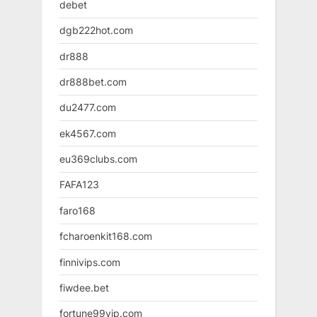
debet
dgb222hot.com
dr888
dr888bet.com
du2477.com
ek4567.com
eu369clubs.com
FAFA123
faro168
fcharoenkit168.com
finnivips.com
fiwdee.bet
fortune99vip.com