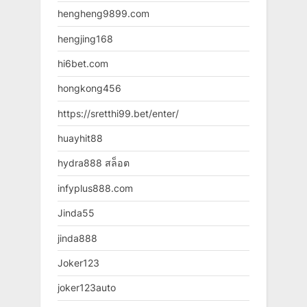
hengheng9899.com
hengjing168
hi6bet.com
hongkong456
https://sretthi99.bet/enter/
huayhit88
hydra888 สล็อต
infyplus888.com
Jinda55
jinda888
Joker123
joker123auto