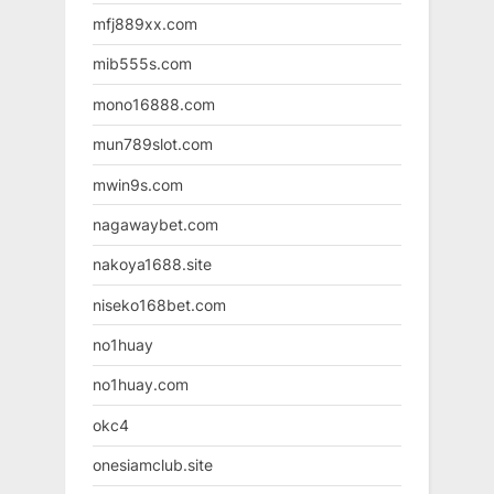
mfj889xx.com
mib555s.com
mono16888.com
mun789slot.com
mwin9s.com
nagawaybet.com
nakoya1688.site
niseko168bet.com
no1huay
no1huay.com
okc4
onesiamclub.site