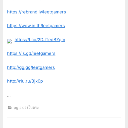
https://rebrand.ly/leetgamers
https://wow.in.th/leetgamers
https://t.co/2DJTedBZqm
https://is.gd/leetgamers
http://gg.gg/leetgamers
http://rlu.ru/3jx0p
…
pg slot เว็บตรง