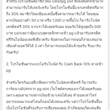
สำหรับโปรโมชั่นสมาชิกใหม่ แฟนๆpg slot ที่เพิ่งสมัครเข้ามาก็
สามารถมารับได้เลยจ้ะครับ โดยโปรโมชั่นนี้แจกเครดิตฟรีมาก
ถึง 30% สมาชิกใหม่เพียงแค่นั้นซึ่งสามารถมารับได้ โดยคุณ
ฝากเงินอย่างต่ำ 50 บาท หรือ 1,000 บาทขึ้นไป ก็มารับโบนัส
เครดิตฟรี 30% จากเราได้เลยครับผม ยอมรับได้สูงสุดถึง 500
บาท บอกเลยว่าคุ้มแบบสุดๆคลิกทางเข้า pg แล้วมารับเครดิต
ฟรีกันไม่น้อยเลยทีเดียวครับ ข้อตกลงในการถอนก็ง่ายแสนง่าย
เพียงทำยอดให้ได้ 3 เท่า ก็สามารถถอนได้แล้วขอรับ รีบมารับ
กันครับ!
2. โปรโมชั่นฝากแบบไม่รับโบนัส รับ Cash Back 10% ทางเข้า
pg
สำหรับใครกันแน่ที่เกลียดการรับโบนัสเครดิตฟรี ก็มารอรับ
การ์ดนางอัปสรจาก pg slot เว็บไซต์ตรงของเราได้เลยครับผม
เพราะคุณสามารถฝากเงินเข้ามาเล่นได้เลย ทำยอดเท่าไหร่
อยากถอนมากแค่ไหนก็ถอนได้เลยนะครับ แต่ว่าโปรโมชั่นนี้จะ
เป็นโปรโมชั่นที่รองรับการเสี่ยงของคุณ ถ้าเกิดคุณเกิดเล่นเสีย