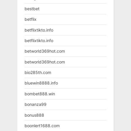
bestbet
betflix
betflixtikto.info
betflixtikto.info
betworld369hot.com
betworld369hot.com
bio285th.com
bluewin8888.info
bombet888.win
bonanza99
bonus888
boonlert1688.com