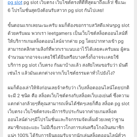
pg slot
pg slot เว็บตรง เว็บไซต์ตรงที่ดีที่สุดมาถึงแล้ว! ชี้แนะ
6 โปรโมชั่นสุดปังต้อนรับสาวก pg slot กันไปเลย!
ขั้นตอนแรกเลยนะนะครับ ผมก็ต้องขอกราบสวัสดีแฟนๆpg slot
ด้วยครับผม พวกเรา leetgamers เป็นเว็บไซต์สล็อตออนไลน์ที่
ให้บริการเกมสล็อตออนไลน์จากค่าย pg โดยปากทางเข้า pg
สามารถคลิกตามลิงก์ที่พวกเราแนบเอาไว้ได้เลยคะครับผม ผู้คน
จำนวนมากอาจจะเคยใช้ได้ยินหรือบางครั้งก็อาจจะเคยใช้
บริการ pg slot เว็บตรง กันมาบ้างแล้ว สงสัยไหมขอรับว่า มันดี
เช่นไร แล้วมันแตกต่างจากเว็บไซต์ธรรมดาทั่วไปยังไง?
ผมก็ต้องเล่าให้ฟังก่อนเลยจ้าครับว่า เว็บสล็อตออนไลน์โดยปกติ
จะมี 2 ชนิด คือ สล็อตเว็บไซต์ตรงกับสล็อตเว็บเอเย่นต์ ซึ่งความ
แตกต่างกล้วยๆที่คุณสามารถเห็นได้ชัดๆเลยก็คือ สล็อต pg slot
เว็บตรง เว็บไซต์ตรงจะมีการรับประกันจากค่ายเกมสล็อต
ออนไลน์ต่างๆมีโปรโมชั่นและกิจกรรมจัดเต็มด้วยเหตุว่าฐาน
สมาชิกเยอะแยะ ไม่มีเรื่องราวโกงการเล่นหรือโกงเงินสมาชิก
แน่ๆ 100% ได้รับการยินยอมรับจากนักเล่นสล็อตออนไลน์ทั่วๆ