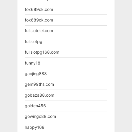
fox689ok.com
fox689ok.com
fullsloteiei.com
fullslotpg
fullslotpg168.com
funny18
gaojing888
gem99ths.com
gobaza88.com
golden456
gowingo88.com
happy168