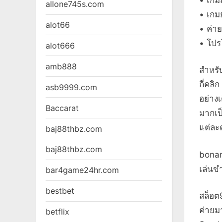
allone745s.com
• เกม
alot66
• ค่าย
• โปรโ
alot666
amb888
สำหรั
กี่คลิ
asb9999.com
อย่างเ
Baccarat
มากเป็
แต่ละ
baj88thbz.com
baj88thbz.com
bonanz
เล่นขำ
bar4game24hr.com
bestbet
สล็อต9
ค่ายม
betflix