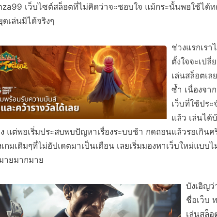
za99 เว็บไซต์สล็อตที่ไม่คิดว่าจะชอบใจ แม้กระนั้นพอใช้ได้
ุดเล่นมิได้จริงๆ
ช่วงแรกเราไม
ตั้งใจจะเปลี่
เล่นสล็อตเล
ซ้ำ เนื่องจากว
เว็บที่ใช้ประจ
แล้ว เล่นได้บ
้าง แต่พอเริ่มประสบพบปัญหาเรื่องระบบช้า กดถอนแล้วรอเกินครึ
งเกมเดิมๆที่ไม่อัปเดตมาเป็นเดือน เลยเริ่มมองหาเว็บใหม่แบบไม
มายมากมาย
บังเอิญว
ชื่อเว็บ
เล่นสล็อ