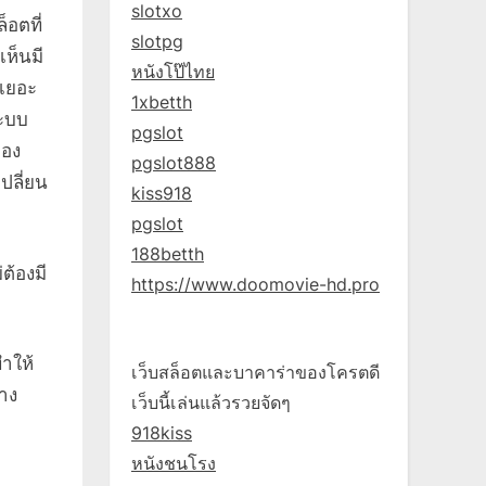
slotxo
็อตที่
slotpg
เห็นมี
หนังโป๊ไทย
งเยอะ
1xbetth
ะบบ
pgslot
มอง
pgslot888
ปลี่ยน
kiss918
pgslot
188betth
ต้องมี
https://www.doomovie-hd.pro
ทำให้
เว็บสล็อตและบาคาร่าของโครตดี
าง
เว็บนี้เล่นแล้วรวยจัดๆ
918kiss
หนังชนโรง