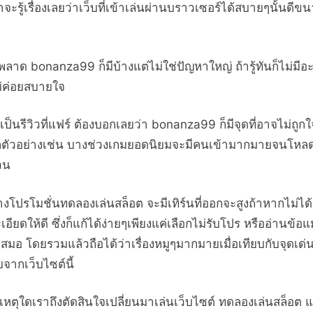
จะรู้เรื่องเลยว่าเว็บที่เข้าเล่นผ่านบราวเซอร์ได้สบายๆนั้นดีข
พลาด bonanza99 ก็มีบ้างแต่ไม่ใช่ปัญหาใหญ่ ถ้ารู้ทันก็ไม่มีอ
ม่ค่อยสบายใจ
ห้เป็นรีวิวที่แฟร์ ต้องบอกเลยว่า bonanza99 ก็มีจุดที่อาจไม่ถูกใ
ตัวอย่างเช่น บางช่วงเกมยอดนิยมจะมีคนเข้ามากมายจนโหลด
วน
างโปรโมชั่นทดลองเล่นสล็อต จะมีเทิร์นที่ออกจะสูงถ้าหากไม่ได
อียดให้ดี ซึ่งก็แก้ได้ง่ายๆเพียงแค่เลือกไม่รับโปร หรืออ่านข้อแ
สมอ โดยรวมแล้วถือได้ว่าเรื่องหมูๆมากมายเมื่อเทียบกับจุดเด่นทั
รับจากเว็บไซต์นี้
เหตุใดเราถึงตัดสินใจเปลี่ยนมาเล่นเว็บไซต์ ทดลองเล่นสล็อต แ