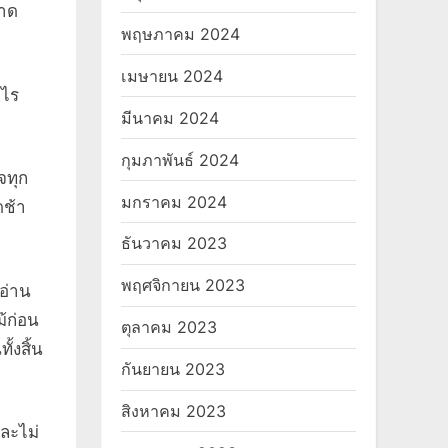
นาด
พฤษภาคม 2024
เมษายน 2024
ะไร
มีนาคม 2024
กุมภาพันธ์ 2024
จทุก
มกราคม 2024
ช้า
ธันวาคม 2023
พฤศจิกายน 2023
้อ่าน
ม้ก่อน
ตุลาคม 2023
้งสิ้น
กันยายน 2023
สิงหาคม 2023
ละไม่