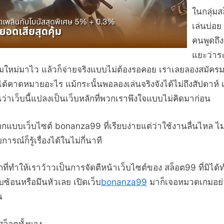
ในกลุ่มสล
เล่นบ่อย 
คนพูดถึ
แยะว่าร
เกมใหม่มาไว แล้วก็จ่ายจริงแบบไม่ต้องรอคอย เราเลยลองสมัคร
ได้คาดหมายอะไร แม้กระนั้นพอลองเล่นจริงจังได้ไม่ถึงสัปดาห์ เ
ว่าเว็บนี้แปลงเป็นเว็บหลักที่พวกเราพึงใจแบบไม่คิดมาก่อน
กแบบเว็บไซต์ bonanza99 ที่เรียบง่ายแต่ว่าใช้งานลื่นไหล ไม่
ารณ์ก็รู้เรื่องได้ในไม่กี่นาที
ที่ทำให้เราว้าวเป็นการจัดตีหน้าเว็บไซต์ของ สล็อต99 ที่มิได้
บซ้อนหรือมึนหัวเลย เปิดเว็บ
bonanza99
มาก็เจอหมวดเกมอย่
น
ล็อตทั้งผอง