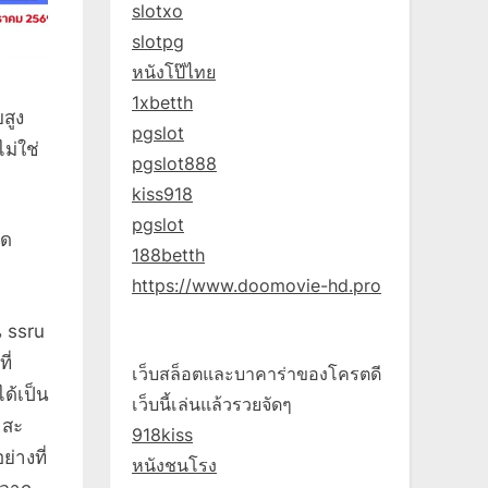
slotxo
slotpg
หนังโป๊ไทย
1xbetth
สูง
pgslot
ไม่ใช่
pgslot888
kiss918
pgslot
ิด
188betth
https://www.doomovie-hd.pro
น ssru
ี่
เว็บสล็อตและบาคาร่าของโครตดี
ได้เป็น
เว็บนี้เล่นแล้วรวยจัดๆ
่าสะ
918kiss
ย่างที่
หนังชนโรง