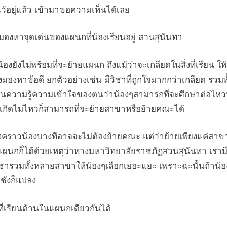
ไว้อยู่แล้ว เข้ามาขอความเห็นได้เลย
มองหาจุดเด่นของแผนกที่น้องเรียนอยู่ สวนสุนันทา
น้องยังไม่พร้อมที่จะย้ายแผนก ถึงแม้ว่าจะเกลียดในสิ่งที่เรียน ให้
องหาข้อดี ยกตัวอย่างเช่น มีวิชาที่ถูกใจมากกว่าเกลียด รวมทั
ินความรู้ความเข้าใจของตนว่าน้องๆสามารถที่จะศึกษาต่อไหว
้าเกิดไม่ไหวก็สามารถที่จะย้ายสาขาหรือย้ายคณะได้
างคราวน้องบางทีอาจจะไม่ต้องย้ายคณะ แต่ว่าย้ายเพียงแค่สาขาท
นแผนกก็ได้ด้วยเหตุว่าทางมหาวิทยาลัยราชภัฏสวนสุนันทา เรา
ชารวมทั้งหลายสาขาให้น้องๆเลือกเยอะแยะ เพราะฉะนั้นถ้าน้อ
ดชังก็แปลง
ี่เรียนด้านในแผนกเดียวกันได้