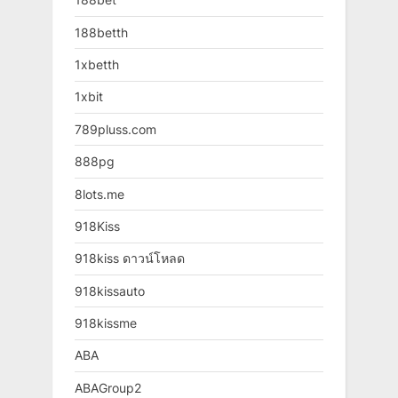
188betth
1xbetth
1xbit
789pluss.com
888pg
8lots.me
918Kiss
918kiss ดาวน์โหลด
918kissauto
918kissme
ABA
ABAGroup2