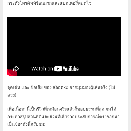
กระทั่งโทรศัพท์ร้อนมากและแบตเตอรี่หมดไว
จุดเด่น และ ข้อเสีย ของ สล็อตxo จากมุมมองผู้เล่นจริง (ไม่
อวย)
เพื่อเนื้อหานี้เป็นรีวิวที่เหมือนจริงแล้วก็ชอบธรรมที่สุด ผมได้
กระทำสรุปส่วนที่ดีและส่วนที่เสียจากประสบการณ์ตรงออกมา
เป็นข้อๆดังนี้ครับผม: