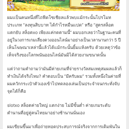
ผมเเป็นคนหนึ่งที่ไถฟีดโซเชียลแล้วพบแม้กระนั้นโปรโมท
ประเภท “ลงทุนสิบบาท ได้กำไรหมื่นแปด” หรือ “สูตรสล็อต
แตกยับ สล็อตxo เพียงแค่กดตามนี้” ผมบอกเลยว่าในฐานะคนที่
อยู่ในวงการเกมเสี่ยงดวงออนไลน์มาอย่างเป็นเวลานานกว่า 5 ปี
เห็นโฆษณาเหล่านี้แล้วได้แม้กระนั้นยิ้มแห้งครับ ด้วยเหตุว่าข้อ
เท็จจริงของโลกพนันออนไลน์มันมิได้สวยงามขนาดนั้น
แต่ว่าถามคำถามว่ามันมีค่ายเกมที่จ่ายรางวัลสมเหตุสมผลแล้วก็
ทำเงินได้จริงไหม? คำตอบเป็น “มีครับผม” รวมทั้งหนึ่งในค่ายที่
ผมควักกระเป๋าตัวเองเข้าไปทดลองเล่นเป็นประจำจนกระทั่งจับ
จุดได้ก็คือ
slotxo สล็อตค่ายใหญ่ แตกง่าย ไม่มีขั้นต่ำ ค่ายเกมระดับ
ตำนานที่อยู่คู่คนไทยมาอย่างช้านานนั่นเอง
ผมเขียนขึ้นมาเพื่อถ่ายทอดประสบการณ์จริงจากการเดิมพันใน