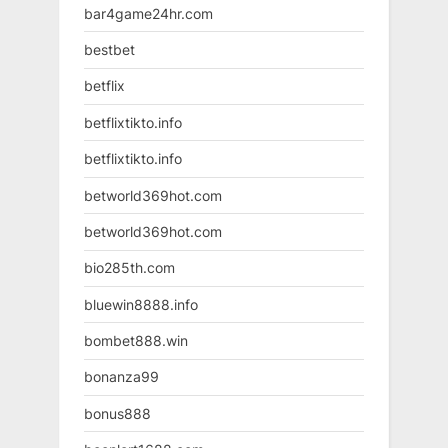
bar4game24hr.com
bestbet
betflix
betflixtikto.info
betflixtikto.info
betworld369hot.com
betworld369hot.com
bio285th.com
bluewin8888.info
bombet888.win
bonanza99
bonus888