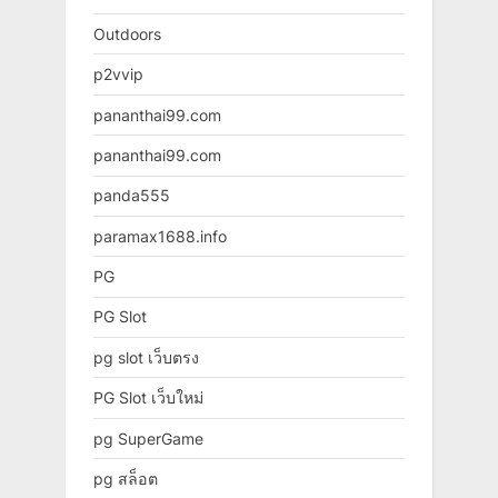
Outdoors
p2vvip
pananthai99.com
pananthai99.com
panda555
paramax1688.info
PG
PG Slot
pg slot เว็บตรง
PG Slot เว็บใหม่
pg SuperGame
pg สล็อต