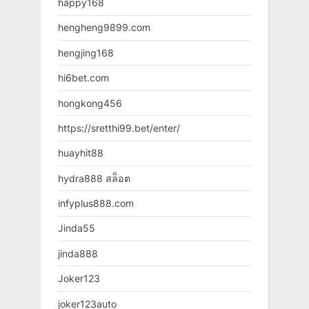
happy168
hengheng9899.com
hengjing168
hi6bet.com
hongkong456
https://sretthi99.bet/enter/
huayhit88
hydra888 สล็อต
infyplus888.com
Jinda55
jinda888
Joker123
joker123auto