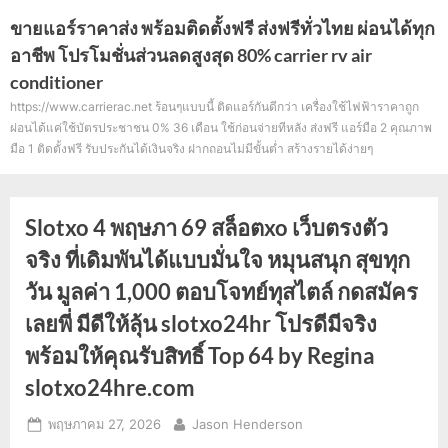
Skip
ขายแอร์ราคาส่ง พร้อมติดตั้งฟรี ส่งฟรีทั่วไทย ผ่อนได้ทุก
to
อาชีพ โปรโมชั่นส่วนลดสูงสุด 80% carrier rv air
content
conditioner
https://www.carrierac.net ร้อนๆแบบนี้ ติดแอร์กันดีกว่า เครื่องใช้ไฟฟ้าราคาถูก
ผ่อนได้แค่ใช้บัตรประชาชน 0% 36 เดือน ใช้ก่อนจ่ายทีหลัง ส่งฟรี แอร์มือ 2 คุณภาพ
มือ 1 ติดตั้งฟรี รับประกันได้เงินจริง ฝากถอนไม่มีขั้นต่ำ สร้างรายได้ง่ายๆ
Slotxo 4 พฤษภา 69 สล็อตxo เว็บตรงตัว
จริง ที่เดิมพันได้แบบมั่นใจ หมุนสนุก สุขทุก
วัน มูลค่า 1,000 ตอบโจทย์ทุสไตล์ กดสมัคร
เลยพี่ มีดีให้ลุ้น slotxo24hr โปรดีมีจริง
พร้อมให้คุณรับสิทธิ์ Top 64 by Regina
slotxo24hre.com
Posted
By
พฤษภาคม 27, 2026
Jason Henderson
on