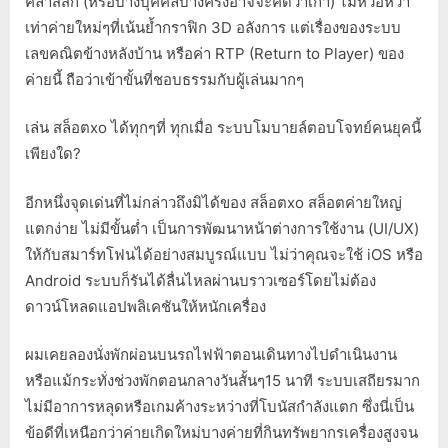
คลาสสิก (หรือบางบุคคลบางครั้งอาจจะคิดว่าเก่า) ไม่หวือหวา
เท่าค่ายใหม่ๆที่เน้นย้ำกราฟิก 3D อลังการ แต่เรื่องของระบบ
เลขคณิตข้างหลังบ้าน หรือค่า RTP (Return to Player) ของ
ค่ายนี้ ถือว่าเข้าขั้นที่ชอบธรรมกับผู้เล่นมากๆ
เล่น สล็อตxo ได้ทุกๆที่ ทุกเมื่อ ระบบโมบายล์ตอบโจทย์คนยุคนี้
เพียงใด?
อีกหนึ่งจุดเด่นที่ไม่กล่าวถึงมิได้ของ สล็อตxo สล็อตค่ายใหญ่
แตกง่าย ไม่มีขั้นต่ำ เป็นการพัฒนาหน้าต่างการใช้งาน (UI/UX)
ให้กับสมาร์ทโฟนได้อย่างสมบูรณ์แบบ ไม่ว่าคุณจะใช้ iOS หรือ
Android ระบบก็รันได้ลื่นไหลผ่านบราวเซอร์โดยไม่ต้อง
ดาวน์โหลดแอปพลิเคชันให้หนักเครื่อง
ผมเคยลองนั่งพักผ่อนบนรถไฟฟ้าตอนเดินทางไปดำเนินงาน
หรือแม้กระทั่งช่วงพักตอนกลางวันสั้นๆ15 นาที ระบบเสถียรมาก
ไม่มีอาการหลุดหรือเกมค้างระหว่างที่โบนัสกำลังแตก ซึ่งนี่เป็น
ข้อดีที่เหนือกว่าค่ายเกิดใหม่บางค่ายที่กินทรัพยากรเครื่องสูงจน