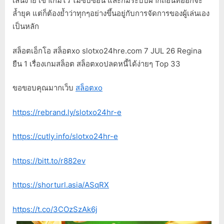
เล่นง่าย เข้าเกมไว ไม่ซับซ้อน และก็มีระบบฝากถอนที่ออกจะ
ล้ำยุค แต่ก็ต้องย้ำว่าทุกๆอย่างขึ้นอยู่กับการจัดการของผู้เล่นเอง
เป็นหลัก
สล็อตเอ็กโอ สล็อตxo slotxo24hre.com 7 JUL 26 Regina
ยืน 1 เรื่องเกมสล็อต สล็อตxoปลดหนี้ได้ง่ายๆ Top 33
ขอขอบคุณมากเว็บ
สล็อตxo
https://rebrand.ly/slotxo24hr-e
https://cutly.info/slotxo24hr-e
https://bitt.to/r882ev
https://shorturl.asia/ASqRX
https://t.co/3COzSzAk6j