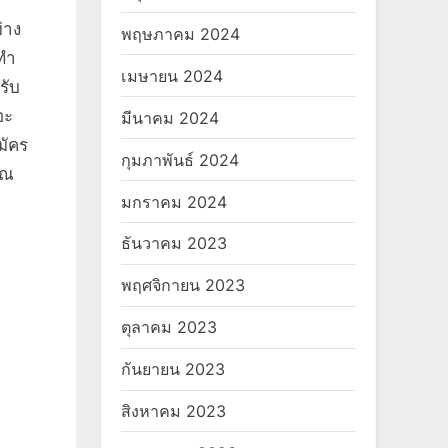
่าง
พฤษภาคม 2024
อทำ
เมษายน 2024
รับ
อะ
มีนาคม 2024
มัคร
กุมภาพันธ์ 2024
ุณ
มกราคม 2024
ธันวาคม 2023
พฤศจิกายน 2023
ตุลาคม 2023
กันยายน 2023
สิงหาคม 2023