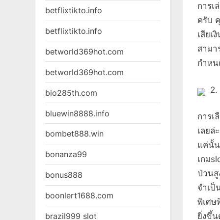
การเล
betflixtikto.info
ครับ 
betflixtikto.info
เสียเง
สามารถ
betworld369hot.com
กำหนด
betworld369hot.com
2.
bio285th.com
bluewin8888.info
การเล
เลยล่
bombet888.win
แค่นั
bonanza99
เกมsl
ป่วนสู
bonus888
จำเป็น
boonlert1688.com
พิเศษ
brazil999 slot
ยิ่งขึ้