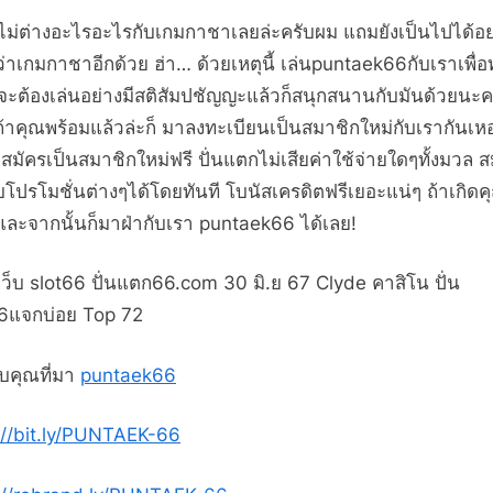
ันไม่ต่างอะไรอะไรกับเกมกาชาเลยล่ะครับผม แถมยังเป็นไปได้อย
่าเกมกาชาอีกด้วย ฮ่า… ด้วยเหตุนี้ เล่นpuntaek66กับเราเพื่
จะต้องเล่นอย่างมีสติสัมปชัญญะแล้วก็สนุกสนานกับมันด้วยนะค
ถ้าคุณพร้อมแล้วล่ะก็ มาลงทะเบียนเป็นสมาชิกใหม่กับเรากันเห
สมัครเป็นสมาชิกใหม่ฟรี ปั่นแตกไม่เสียค่าใช้จ่ายใดๆทั้งมวล ส
ับโปรโมชั่นต่างๆได้โดยทันที โบนัสเครดิตฟรีเยอะแน่ๆ ถ้าเกิดค
และจากนั้นก็มาฝ่ากับเรา puntaek66 ได้เลย!
เว็บ slot66 ปั่นแตก66.com 30 มิ.ย 67 Clyde คาสิโน ปั่น
6แจกบ่อย Top 72
คุณที่มา
puntaek66
://bit.ly/PUNTAEK-66