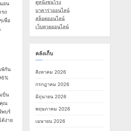
ดูหนังชนโรง
น่นอน
บาคาร่าออนไลน์
ารถ
สล็อตออนไลน์
เพื่อ
เว็บหวยออนไลน์
ณ
คลังเก็บ
พ้กัน
สิงหาคม 2026
 96%
กรกฎาคม 2026
ปั่น
มิถุนายน 2026
 คุณ
พฤษภาคม 2026
ีพบร์
ด้ง่าย
เมษายน 2026