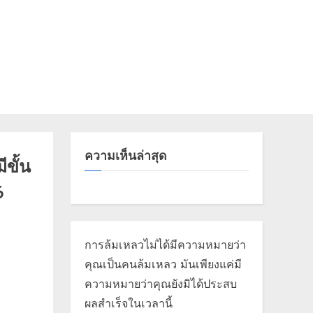
ความเห็นล่าสุด
ีขั้น
6
การล้มเหลวไม่ได้มีความหมายว่า
คุณเป็นคนล้มเหลว มันเพียงแค่มี
ความหมายว่าคุณยังมิได้ประสบ
ผลสำเร็จในเวลานี้