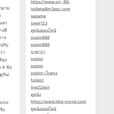
https://www.xn--66-
ากมาย
lqi9etal8m3epc.com
็
sagame
ามหา
joker123
ดูหนังออนไลน์
างที
pussy888
การ
pussy888
ไปกับ
บาคาร่า
ว่า
pgslot
ต้อง
pgslot
ง 4 ข้อ
pgslot เว็บตรง
ูกัน!
fullslot
live22slot
ดูหนัง
https://www.ilike-movie.com
ีๆแบบ
ดูหนังออนไลน์
รับ