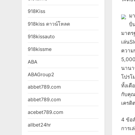
918Kiss
มา
918kiss ดาวน์โหลด
ปั
มาตรฐ
918kissauto
เล่นS
918kissme
ความน
5,000
ABA
นานาช
ABAGroup2
โปรโม
ทั้งเด
abbet789.com
กับคุณ
abbet789.com
เครดิ
acebet789.com
4 ข้อส
allbet24hr
การเล