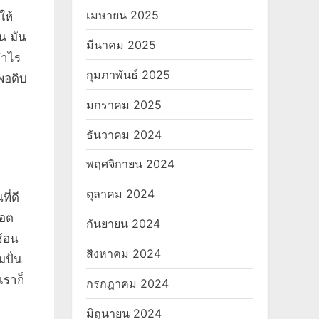
เมษายน 2025
ให้
น มัน
มีนาคม 2025
กำไร
กุมภาพันธ์ 2025
พอดิบ
มกราคม 2025
ธันวาคม 2024
พฤศจิกายน 2024
ตุลาคม 2024
ี่ดี
็อต
กันยายน 2024
ซ้อน
สิงหาคม 2024
ปั่น
เราก็
กรกฎาคม 2024
มิถุนายน 2024