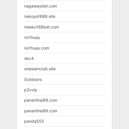
nagawaybet.com
nakoya1688.site
niseko168bet.com
no1huay
no1huay.com
okc4
onesiamclub.site
Outdoors
p2vvip
pananthai99.com
pananthai99.com
panda555