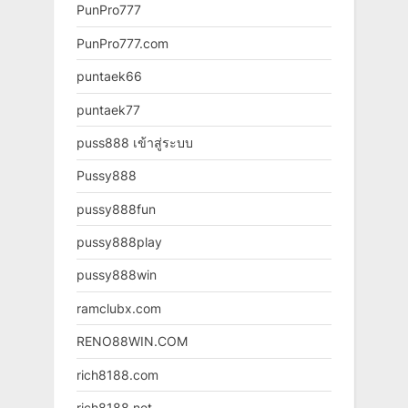
PunPro777
PunPro777.com
puntaek66
puntaek77
puss888 เข้าสู่ระบบ
Pussy888
pussy888fun
pussy888play
pussy888win
ramclubx.com
RENO88WIN.COM
rich8188.com
rich8188.net