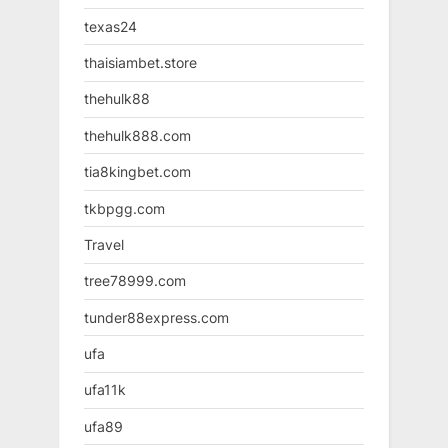
texas24
thaisiambet.store
thehulk88
thehulk888.com
tia8kingbet.com
tkbpgg.com
Travel
tree78999.com
tunder88express.com
ufa
ufa11k
ufa89