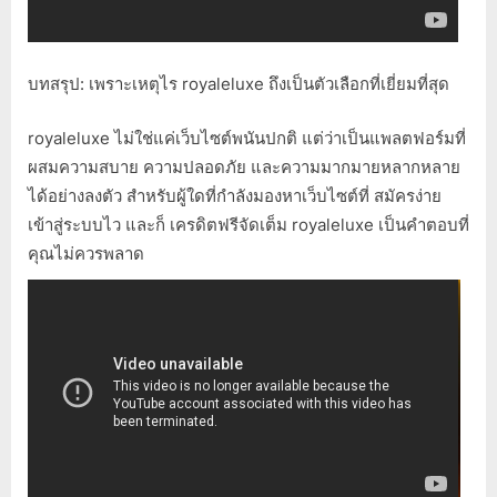
บทสรุป: เพราะเหตุไร royaleluxe ถึงเป็นตัวเลือกที่เยี่ยมที่สุด
royaleluxe ไม่ใช่แค่เว็บไซต์พนันปกติ แต่ว่าเป็นแพลตฟอร์มที่
ผสมความสบาย ความปลอดภัย และความมากมายหลากหลาย
ได้อย่างลงตัว สำหรับผู้ใดที่กำลังมองหาเว็บไซต์ที่ สมัครง่าย
เข้าสู่ระบบไว และก็ เครดิตฟรีจัดเต็ม royaleluxe เป็นคำตอบที่
คุณไม่ควรพลาด