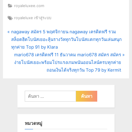
royaleluxee.com
Tags:
royaleluxe เข้าสู่ระบบ
P
แนะแนว
nagaway สมัคร 5 พฤศจิกายน nagaway เครดิตฟรี รวม
r
สล็อตฮิตโบนัสเยอะลุ้นรางวัลทุกวันโบนัสแตกทุกวันเล่นสนุก
เรื่อง
e
ทุกค่าย Top 91 by Klara
v
N
mario678 เครดิตฟรี 11 ธันวาคม mario678 สมัคร สมัคร
i
e
ง่ายโบนัสเยอะพร้อมโปรแรงเกมพนันออนไลน์ครบทุกค่าย
o
x
ถอนเงินได้จริงทุกวัน Top 79 by Kermit
u
t
s
P
P
o
ค้นหา
o
s
สำหรับ:
s
t
t
:
หมวดหมู่
: