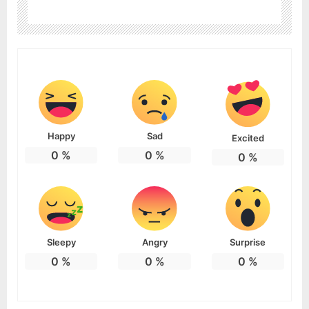
Happy
Sad
Excited
0
%
0
%
0
%
Sleepy
Angry
Surprise
0
%
0
%
0
%