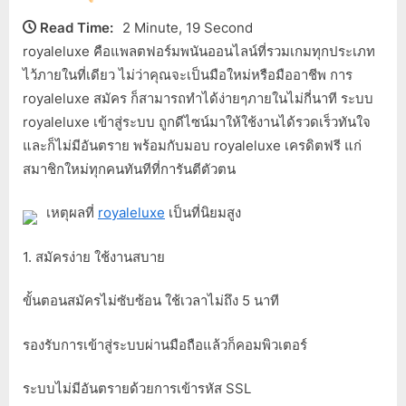
Read Time:
2 Minute, 19 Second
royaleluxe คือแพลตฟอร์มพนันออนไลน์ที่รวมเกมทุกประเภท
ไว้ภายในที่เดียว ไม่ว่าคุณจะเป็นมือใหม่หรือมืออาชีพ การ
royaleluxe สมัคร ก็สามารถทำได้ง่ายๆภายในไม่กี่นาที ระบบ
royaleluxe เข้าสู่ระบบ ถูกดีไซน์มาให้ใช้งานได้รวดเร็วทันใจ
และก็ไม่มีอันตราย พร้อมกับมอบ royaleluxe เครดิตฟรี แก่
สมาชิกใหม่ทุกคนทันทีที่การันตีตัวตน
เหตุผลที่
royaleluxe
เป็นที่นิยมสูง
1. สมัครง่าย ใช้งานสบาย
ขั้นตอนสมัครไม่ซับซ้อน ใช้เวลาไม่ถึง 5 นาที
รองรับการเข้าสู่ระบบผ่านมือถือแล้วก็คอมพิวเตอร์
ระบบไม่มีอันตรายด้วยการเข้ารหัส SSL