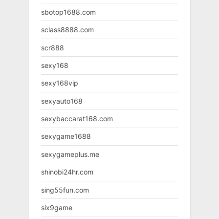
sbotop1688.com
sclass8888.com
scr888
sexy168
sexy168vip
sexyauto168
sexybaccarat168.com
sexygame1688
sexygameplus.me
shinobi24hr.com
sing55fun.com
six9game