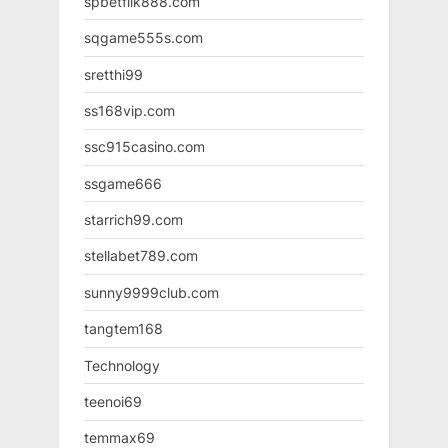
spbetflik888.com
sqgame555s.com
sretthi99
ss168vip.com
ssc915casino.com
ssgame666
starrich99.com
stellabet789.com
sunny9999club.com
tangtem168
Technology
teenoi69
temmax69