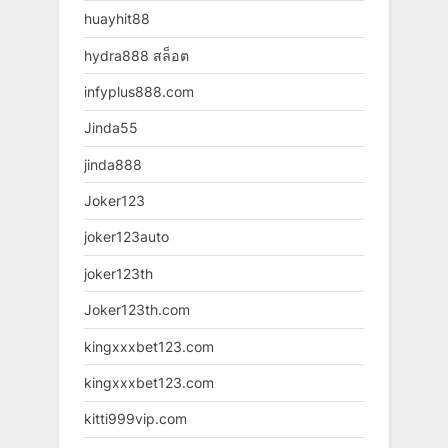
huayhit88
hydra888 สล็อต
infyplus888.com
Jinda55
jinda888
Joker123
joker123auto
joker123th
Joker123th.com
kingxxxbet123.com
kingxxxbet123.com
kitti999vip.com