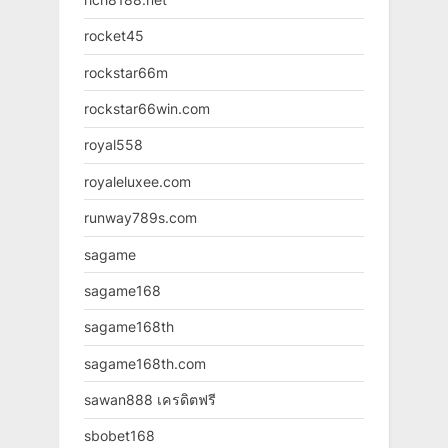
rocket45
rockstar66m
rockstar66win.com
royal558
royaleluxee.com
runway789s.com
sagame
sagame168
sagame168th
sagame168th.com
sawan888 เครดิตฟรี
sbobet168