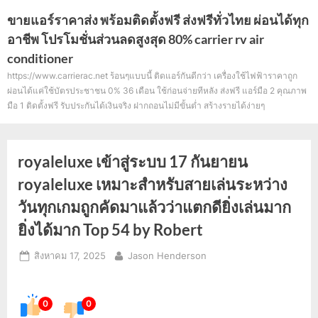
Skip
ขายแอร์ราคาส่ง พร้อมติดตั้งฟรี ส่งฟรีทั่วไทย ผ่อนได้ทุก
to
อาชีพ โปรโมชั่นส่วนลดสูงสุด 80% carrier rv air
content
conditioner
https://www.carrierac.net ร้อนๆแบบนี้ ติดแอร์กันดีกว่า เครื่องใช้ไฟฟ้าราคาถูก
ผ่อนได้แค่ใช้บัตรประชาชน 0% 36 เดือน ใช้ก่อนจ่ายทีหลัง ส่งฟรี แอร์มือ 2 คุณภาพ
มือ 1 ติดตั้งฟรี รับประกันได้เงินจริง ฝากถอนไม่มีขั้นต่ำ สร้างรายได้ง่ายๆ
royaleluxe เข้าสู่ระบบ 17 กันยายน
royaleluxe เหมาะสำหรับสายเล่นระหว่าง
วันทุกเกมถูกคัดมาแล้วว่าแตกดียิ่งเล่นมาก
ยิ่งได้มาก Top 54 by Robert
Posted
By
สิงหาคม 17, 2025
Jason Henderson
on
0
0