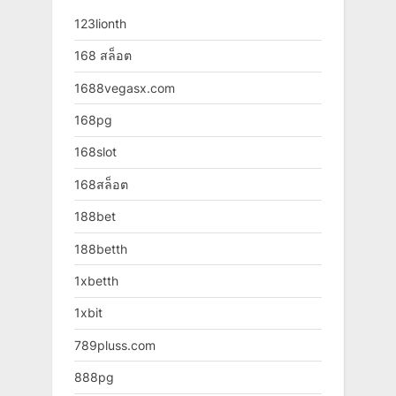
123lionth
168 สล็อต
1688vegasx.com
168pg
168slot
168สล็อต
188bet
188betth
1xbetth
1xbit
789pluss.com
888pg