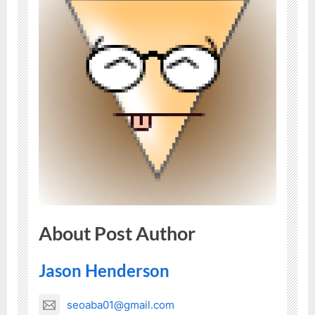
About Post Author
Jason Henderson
seoaba01@gmail.com