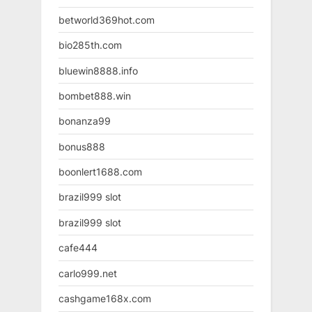
betworld369hot.com
bio285th.com
bluewin8888.info
bombet888.win
bonanza99
bonus888
boonlert1688.com
brazil999 slot
brazil999 slot
cafe444
carlo999.net
cashgame168x.com