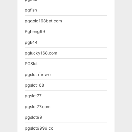
pgfish
pggold168bet.com
Pgheng99
pgk44
pglucky168.com
PGSlot
pgslot เว็บตรง
pgslot168
pgslot77
pgslot77.com
pgslot99
pgslot9999.co