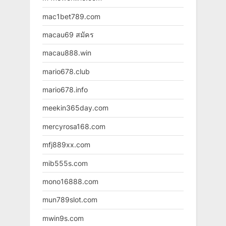
mac1bet789.com
macau69 สมัคร
macau888.win
mario678.club
mario678.info
meekin365day.com
mercyrosa168.com
mfj889xx.com
mib555s.com
mono16888.com
mun789slot.com
mwin9s.com