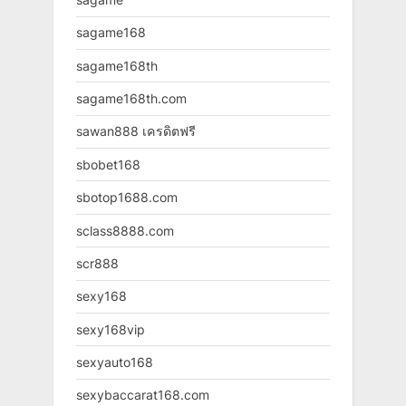
sagame168
sagame168th
sagame168th.com
sawan888 เครดิตฟรี
sbobet168
sbotop1688.com
sclass8888.com
scr888
sexy168
sexy168vip
sexyauto168
sexybaccarat168.com