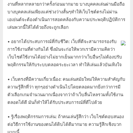
งานที่หลากหลายกว่าครั้งก่อนมากมาย บางบุคคลเล่นผ่านมือถือ
บางบุคคลเล่นเพียงแค่ช่วงว่างสั้นๆทำให้เว็บไซต์ตรงไม่ผ่าน
เอเย่นต์จะต้องดำเนินการสอดคล้องกับความประพฤติปฏิบัติการ
เล่นพวกนี้ให้ได้ด้วยถึงจะถูกเลือก
• อยากได้ประสบการณ์ที่กับชีวิต: เว็บที่ดีจะสามารถรองรับ
การใช้งานที่ต่างกันได้ ซึ่งมันจะก่อให้พวกเรามีความคิดว่า
เว็บไซต์ใช้งานได้อย่างไม่ยากเย็นมากกว่าเว็บอื่นๆไม่ต้องปรับ
พฤติกรรมให้กับระบบตลอดระยะเวลา ทำให้เล่นแล้วบันเทิงใจ
• เว็บตรงที่มีความเกี่ยวเนื่อง: คนเล่นสมัยใหม่ให้ความสำคัญกับ
ความรู้สึกที่ว่า ทุกๆอย่างดำเนินไปโดยตลอดมากยิ่งกว่าการมี
ตัวเลือกเกมจำนวนมากเนื่องจากว่าถ้าเว็บลื่นไหลรวมทั้งใช้งาน
ตลอดได้ดี มันก็ทำให้ได้รับประสบการณ์ที่ดีไปด้วย
• รู้เรื่องพฤติกรรมการเล่น: ถ้าคนเล่นรู้สึกว่า เว็บไซต์ตอบสนอง
ต่อวิธีการใช้งานของตนได้ดิบได้ดีมากมาย ความรู้สึกเชิงบวก
แบบนี้