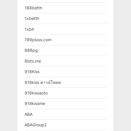
188betth
1xbetth
1xbit
789pluss.com
888pg
8lots.me
918Kiss
918kiss ดาวน์โหลด
918kissauto
918kissme
ABA
ABAGroup2