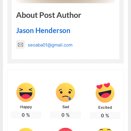
About Post Author
Jason Henderson
seoaba01@gmail.com
Happy
Sad
Excited
0
%
0
%
0
%