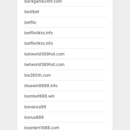
bar4game24hr.com
bestbet
betflix
betflixtikto.info
betflixtikto.info
betworld369hot.com
betworld369hot.com
bio285th.com
bluewin8888.info
bombet888.win
bonanza99
bonus888
boonlert1688.com