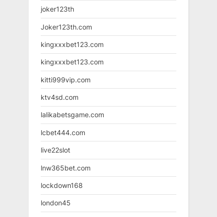
joker123th
Joker123th.com
kingxxxbet123.com
kingxxxbet123.com
kitti999vip.com
ktv4sd.com
lalikabetsgame.com
lcbet444.com
live22slot
lnw365bet.com
lockdown168
london45