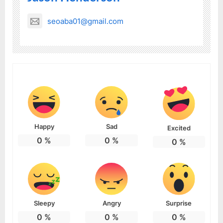
seoaba01@gmail.com
Happy
Sad
Excited
0
%
0
%
0
%
Sleepy
Angry
Surprise
0
%
0
%
0
%