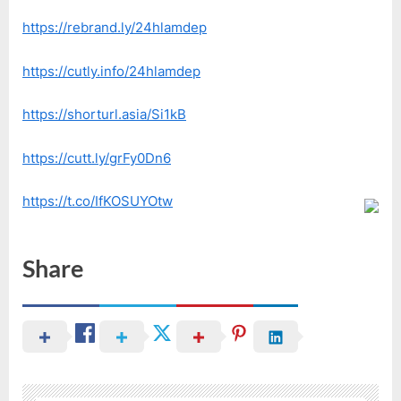
https://rebrand.ly/24hlamdep
https://cutly.info/24hlamdep
https://shorturl.asia/Si1kB
https://cutt.ly/grFy0Dn6
https://t.co/IfKOSUYOtw
Share