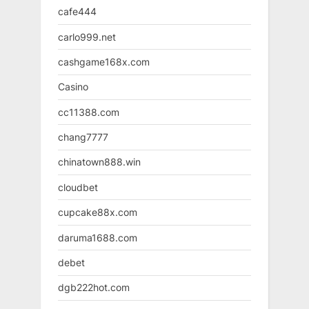
cafe444
carlo999.net
cashgame168x.com
Casino
cc11388.com
chang7777
chinatown888.win
cloudbet
cupcake88x.com
daruma1688.com
debet
dgb222hot.com