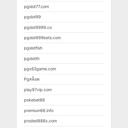
pgslot77.com
pgslot99
pgslot9999.co
pgslot999bets.com
pgslotfish
pgslotth
pgx62game.com
Pgสล็อต
play97vip.com
pokebet88
premium66.info
proded888x.com