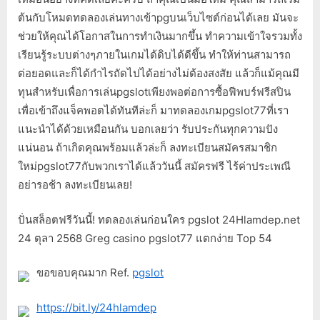
ต้นกับโหมดทดลองเล่นทางเข้าpgบนเว็บไซต์ก่อนได้เลย มันจะ
ช่วยให้คุณได้โอกาสในการทำเงินมากขึ้น ทำความเข้าใจรวมทั้ง
เรียนรู้ระบบต่างๆภายในเกมได้ดิบได้ดีขึ้น ทำให้ท่านสามารถ
ต่อยอดและก็ได้กำไรถัดไปได้อย่างไม่ต้องสงสัย แล้วก็แม้คุณมี
ทุนสำหรับเพื่อการเล่นpgslotเพียงพอต่อการซื้อฟีพบร์ฟรีสปิน
เพื่อเข้าถึงแจ็คพอตได้ทันทีล่ะก็ มาทดลองเกมpgslot77ที่เรา
แนะนำได้ด้วยเหมือนกัน บอกเลยว่า รับประกันทุกความปัง
แน่นอน ถ้าเกิดคุณพร้อมแล้วล่ะก็ ลงทะเบียนสมัครสมาชิก
ใหม่pgslot77กับพวกเราได้แล้ววันนี้ สมัครฟรี ไร้ค่าประเพณี
อย่ารอช้า ลงทะเบียนเลย!
ปั่นสล็อตฟรีวันนี้! ทดลองเล่นก่อนใคร pgslot 24Hlamdep.net
24 ตุลา 2568 Greg casino pgslot77 แตกง่าย Top 54
ขอขอบคุณมาก Ref.
pgslot
https://bit.ly/24hlamdep