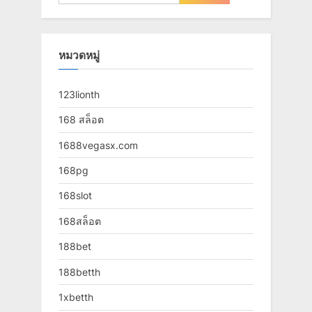
t
s
สำหรับ:
:
t
:
หมวดหมู่
123lionth
168 สล็อต
1688vegasx.com
168pg
168slot
168สล็อต
188bet
188betth
1xbetth