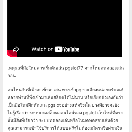
เหตุผลที่มือใหม่ควรเริ่มต้นเล่น pgslot77 จากโหมดทดลองเล่น
ก่อน
คนไหนกันที่เพิ่งจะเข้ามาเล่น ทางเข้าpg ขอเสียงหน่อยครับผม!
หลายท่านที่พึ่งเข้ามาเล่นสล็อตได้ไม่นาน หรือเรียกตัวเองกันว่า
เป็นมือใหม่ฝึกหัดเล่น pgslot อย่างแท้จริงนั้น บางทีอาจจะยัง
ไม่รู้เรื่องว่า ระบบเกมสล็อตออนไลน์ของ pgslot เว็บไซต์ที่ตรง
นั้นมีสิ่งที่เรียกว่า ระบบทดลองเล่นหรือโหมดทดสอบเล่นด้วย
คุณสามารถเข้าใช้บริการได้แบบฟรีๆไม่ต้องสมัครหรือฝากเงิน