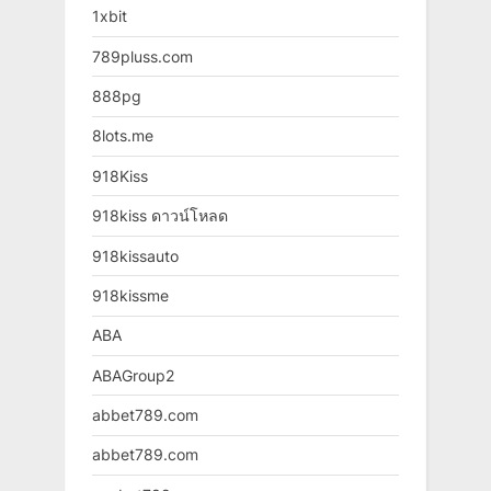
1xbit
789pluss.com
888pg
8lots.me
918Kiss
918kiss ดาวน์โหลด
918kissauto
918kissme
ABA
ABAGroup2
abbet789.com
abbet789.com