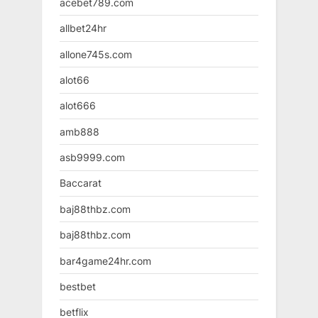
acebet789.com
allbet24hr
allone745s.com
alot66
alot666
amb888
asb9999.com
Baccarat
baj88thbz.com
baj88thbz.com
bar4game24hr.com
bestbet
betflix