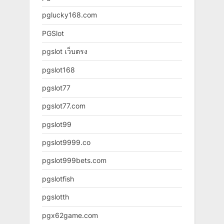
pglucky168.com
PGSlot
pgslot เว็บตรง
pgslot168
pgslot77
pgslot77.com
pgslot99
pgslot9999.co
pgslot999bets.com
pgslotfish
pgslotth
pgx62game.com