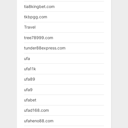
tia8kingbet.com
tkbpgg.com
Travel
tree78999.com
tunder88express.com
ufa
ufa11k
ufa89
ufa9
ufabet
ufad168.com
ufaheno88.com