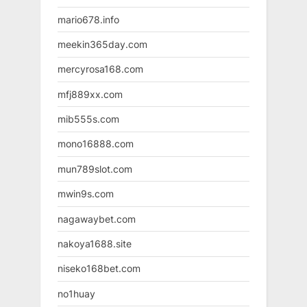
mario678.info
meekin365day.com
mercyrosa168.com
mfj889xx.com
mib555s.com
mono16888.com
mun789slot.com
mwin9s.com
nagawaybet.com
nakoya1688.site
niseko168bet.com
no1huay