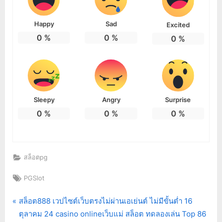
Happy
Sad
Excited
0
%
0
%
0
%
Sleepy
Angry
Surprise
0
%
0
%
0
%
สล็อตpg
Tags:
PGSlot
P
แนะแนว
สล็อต888 เวปไซต์เว็บตรงไม่ผ่านเอเย่นต์ ไม่มีขั้นต่ำ 16
r
ตุลาคม 24 casino onlineเว็บแม่ สล็อต ทดลองเล่น Top 86