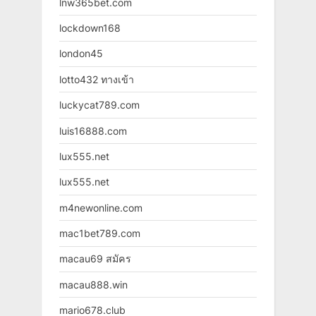
lnw365bet.com
lockdown168
london45
lotto432 ทางเข้า
luckycat789.com
luis16888.com
lux555.net
lux555.net
m4newonline.com
mac1bet789.com
macau69 สมัคร
macau888.win
mario678.club