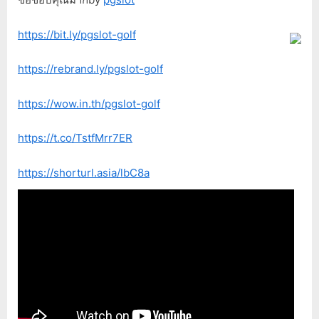
https://bit.ly/pgslot-golf
https://rebrand.ly/pgslot-golf
https://wow.in.th/pgslot-golf
https://t.co/TstfMrr7ER
https://shorturl.asia/lbC8a