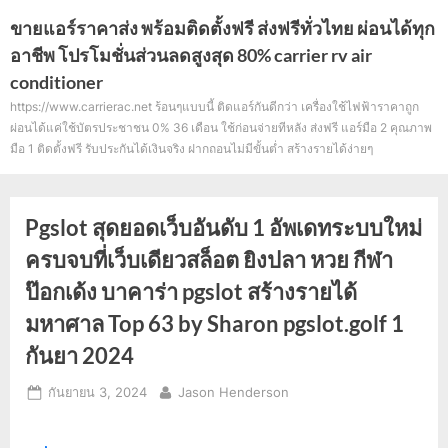
Skip
ขายแอร์ราคาส่ง พร้อมติดตั้งฟรี ส่งฟรีทั่วไทย ผ่อนได้ทุก
to
อาชีพ โปรโมชั่นส่วนลดสูงสุด 80% carrier rv air
content
conditioner
https://www.carrierac.net ร้อนๆแบบนี้ ติดแอร์กันดีกว่า เครื่องใช้ไฟฟ้าราคาถูก
ผ่อนได้แค่ใช้บัตรประชาชน 0% 36 เดือน ใช้ก่อนจ่ายทีหลัง ส่งฟรี แอร์มือ 2 คุณภาพ
มือ 1 ติดตั้งฟรี รับประกันได้เงินจริง ฝากถอนไม่มีขั้นต่ำ สร้างรายได้ง่ายๆ
Pgslot สุดยอดเว็บอันดับ 1 อัพเดทระบบใหม่
ครบจบที่เว็บเดียวสล็อต ยิงปลา หวย กีฬา
ป๊อกเด้ง บาคาร่า pgslot สร้างรายได้
มหาศาล Top 63 by Sharon pgslot.golf 1
กันยา 2024
Posted
By
กันยายน 3, 2024
Jason Henderson
on