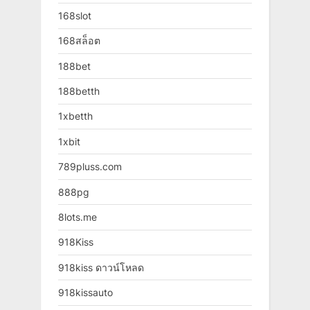
168slot
168สล็อต
188bet
188betth
1xbetth
1xbit
789pluss.com
888pg
8lots.me
918Kiss
918kiss ดาวน์โหลด
918kissauto