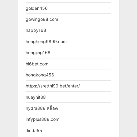
golden456
gowingo88.com
happy168
hengheng9899.com
hengjing168
hi6bet.com
hongkong456
https://sretthi99.bet/enter/
huayhit88
hydra888 สล็อต
infyplus888.com
Jinda55