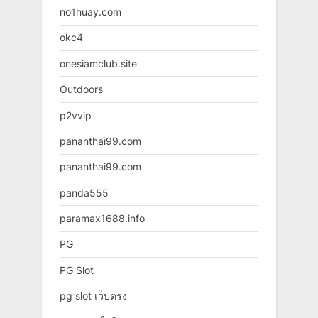
no1huay.com
okc4
onesiamclub.site
Outdoors
p2vvip
pananthai99.com
pananthai99.com
panda555
paramax1688.info
PG
PG Slot
pg slot เว็บตรง