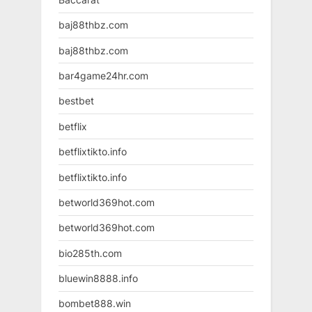
baj88thbz.com
baj88thbz.com
bar4game24hr.com
bestbet
betflix
betflixtikto.info
betflixtikto.info
betworld369hot.com
betworld369hot.com
bio285th.com
bluewin8888.info
bombet888.win