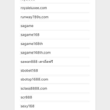
royaleluxee.com
runway789s.com
sagame
sagame168
sagame168th
sagame168th.com
sawan888 เครดิตฟรี
sbobet168
sbotop1688.com
sclass8888.com
scr888
sexy168