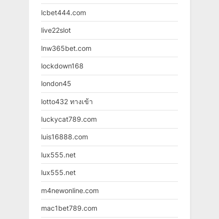
lcbet444.com
live22slot
lnw365bet.com
lockdown168
london45
lotto432 ทางเข้า
luckycat789.com
luis16888.com
lux555.net
lux555.net
m4newonline.com
mac1bet789.com