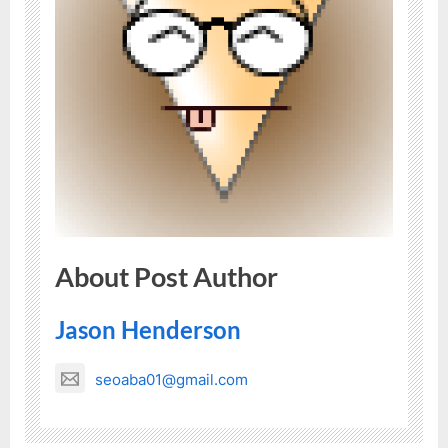
About Post Author
Jason Henderson
seoaba01@gmail.com