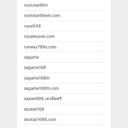
rockstar66m
rockstar66win.com
royal558
royaleluxee.com
runway789s.com
sagame
sagame168
sagame168th
sagame168th.com
sawan888 เครดิตฟรี
sbobet168
sbotop1688.com