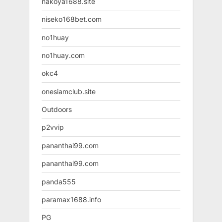
nakoya1688.site
niseko168bet.com
no1huay
no1huay.com
okc4
onesiamclub.site
Outdoors
p2vvip
pananthai99.com
pananthai99.com
panda555
paramax1688.info
PG