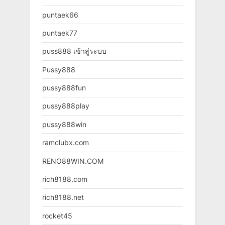
puntaek66
puntaek77
puss888 เข้าสู่ระบบ
Pussy888
pussy888fun
pussy888play
pussy888win
ramclubx.com
RENO88WIN.COM
rich8188.com
rich8188.net
rocket45