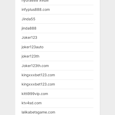
hydra888 สล็อต
infyplus888.com
Jinda55
jinda888
Joker123
joker123auto
joker123th
Joker123th.com
kingxxxbet123.com
kingxxxbet123.com
kitti999vip.com
ktv4sd.com
lalikabetsgame.com