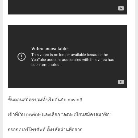
ขั้นตอนสมัครรวมทั้งเริ่มต้นกับ mwin9
เข้าที่เว็บ mwin9 และเลือก “ลงทะเบียนสมัครสมาชิก”
กรอกเบอร์โทรศัพท์ ตั้งรหัสผ่านที่อยาก