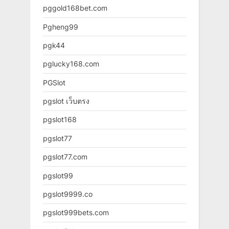
pggold168bet.com
Pgheng99
pgk44
pglucky168.com
PGSlot
pgslot เว็บตรง
pgslot168
pgslot77
pgslot77.com
pgslot99
pgslot9999.co
pgslot999bets.com