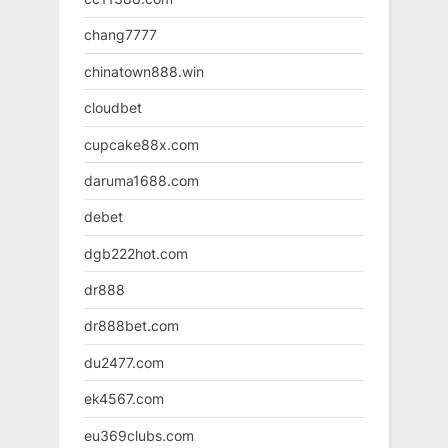
chang7777
chinatown888.win
cloudbet
cupcake88x.com
daruma1688.com
debet
dgb222hot.com
dr888
dr888bet.com
du2477.com
ek4567.com
eu369clubs.com