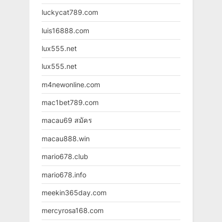
luckycat789.com
luis16888.com
lux555.net
lux555.net
m4newonline.com
mac1bet789.com
macau69 สมัคร
macau888.win
mario678.club
mario678.info
meekin365day.com
mercyrosa168.com