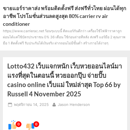
Skip
ขายแอร์ราคาส่ง พร้อมติดตั้งฟรี ส่งฟรีทั่วไทย ผ่อนได้ทุก
to
อาชีพ โปรโมชั่นส่วนลดสูงสุด 80% carrier rv air
content
conditioner
https://www.carrierac.net ร้อนๆแบบนี้ ติดแอร์กันดีกว่า เครื่องใช้ไฟฟ้าราคาถูก
ผ่อนได้แค่ใช้บัตรประชาชน 0% 36 เดือน ใช้ก่อนจ่ายทีหลัง ส่งฟรี แอร์มือ 2 คุณภาพ
มือ 1 ติดตั้งฟรี รับประกันได้เงินจริง ฝากถอนไม่มีขั้นต่ำ สร้างรายได้ง่ายๆ
Lotto432 เว็บแจกหนัก เว็บหวยออนไลน์มา
แรงที่สุดในตอนนี้ หวยออกปุ๊บ จ่ายปั๊บ
casino online เว็บแม่ ใหม่ล่าสุด Top 66 by
Russell 4 November 2025
Posted
By
พฤศจิกายน 14, 2025
Jason Henderson
on
0
0