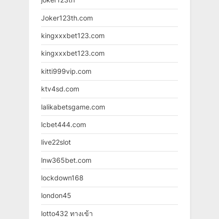
Joker123th.com
kingxxxbet123.com
kingxxxbet123.com
kitti999vip.com
ktv4sd.com
lalikabetsgame.com
lcbet444.com
live22slot
lnw365bet.com
lockdown168
london45
lotto432 ทางเข้า