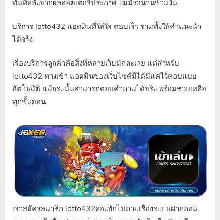
ทันทีหลังจากผลลอตเตอรี่ประกาศ ไม่มีรอนานข้ามวัน
บริการ lotto432 แอดมินที่ใส่ใจ ตอบเร็ว รวมทั้งให้คำแนะนำ
ได้จริง
เรื่องบริการลูกค้าคือสิ่งที่หลายเว็บมักละเลย แต่สำหรับ
lotto432 ทางเข้า แอดมินของเว็บไซต์มิได้มีแค่ไว้ตอบแบบ
อัตโนมัติ แม้กระนั้นสามารถตอบคำถามได้จริง พร้อมช่วยเหลือ
ทุกขั้นตอน
เราสมัครสมาชิก lotto432ลองทักไปถามเรื่องระบบฝากถอน