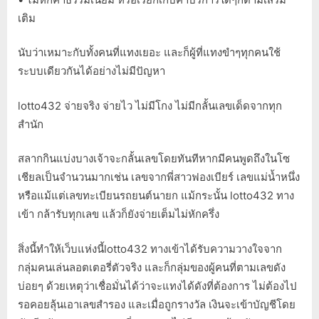
เติม
นับว่าเหมาะกับทั้งคนที่แทงเยอะ และก็ผู้ที่แทงขำๆทุกคนใช้
ระบบเดียวกันได้อย่างไม่มีปัญหา
lotto432 จ่ายจริง จ่ายไว ไม่มีโกง ไม่มีกลั้นเลขเด็ดจากทุก
สำนัก
สลากกินแบ่งบางเจ้าจะกลั้นเลขโดยทันทีหากมีคนพูดถึงในโซ
เชียลเป็นจำนวนมากเช่น เลขจากพี่สาวฟองเบียร์ เลขแม่น้ำหนึ่ง
หรือแม้แต่เลขทะเบียนรถยนต์นายก แม้กระนั้น lotto432 ทาง
เข้า กล้ารับทุกเลข แล้วก็ยังจ่ายเต็มไม่หักครึ่ง
สิ่งนี้ทำให้เว็บแห่งนี้lotto432 ทางเข้าได้รับความวางใจจาก
กลุ่มคนเล่นลอตเตอรี่ตัวจริง และก็กลุ่มของผู้คนที่ตามเลขดัง
บ่อยๆ ด้วยเหตุว่าเชื่อมั่นได้ว่าจะแทงได้ดังที่ต้องการ ไม่ต้องไป
รอคอยลุ้นเอาเลขสำรอง และเมื่อถูกรางวัล เงินจะเข้าบัญชีโดย