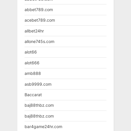
abbet789.com
acebet789.com
allbet24hr
allone745s.com
alot66
alot666
amb888
asb9999.com
Baccarat
baj88thbz.com
baj88thbz.com
bar4game24hr.com