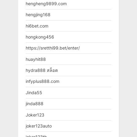
hengheng9899.com
hengjing168
hi6bet.com
hongkong456
https://sretthi99.bet/enter/
huayhit88
hydra888 สล็อต
infyplus888.com
Jinda55
jinda888
Joker123
joker123auto
joker123th