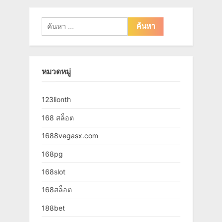
P
s
o
P
ค้นหา
s
o
สำหรับ:
t
s
:
t
หมวดหมู่
:
123lionth
168 สล็อต
1688vegasx.com
168pg
168slot
168สล็อต
188bet