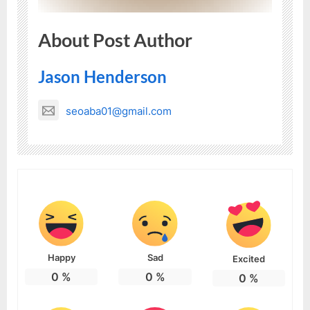
About Post Author
Jason Henderson
seoaba01@gmail.com
Happy
Sad
Excited
0
%
0
%
0
%