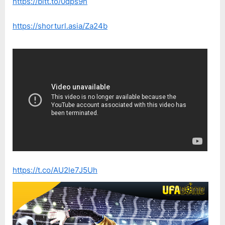
https://bitt.to/0qps9n
https://shorturl.asia/Za24b
https://t.co/AU2le7J5Uh