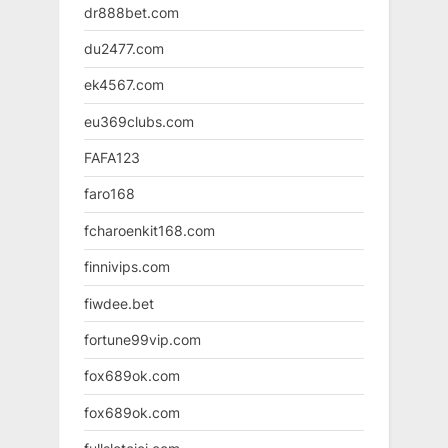
dr888bet.com
du2477.com
ek4567.com
eu369clubs.com
FAFA123
faro168
fcharoenkit168.com
finnivips.com
fiwdee.bet
fortune99vip.com
fox689ok.com
fox689ok.com