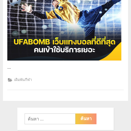
…
เดิมพันกีฬา
ค้นหา
สำหรับ: