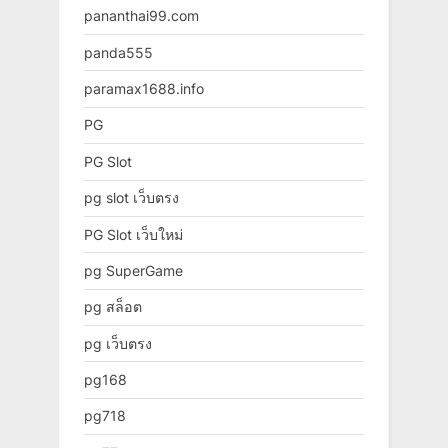
pananthai99.com
panda555
paramax1688.info
PG
PG Slot
pg slot เว็บตรง
PG Slot เว็บใหม่
pg SuperGame
pg สล็อต
pg เว็บตรง
pg168
pg718