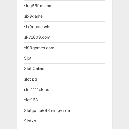
sing55fun.com
six9game
six9game.win
sky2899.com
sl99games.com
Slot
Slot Online
slot pg
slot1111ok.com
slot168
Slotgame666 เข้าสู่ระบบ
Slotxo