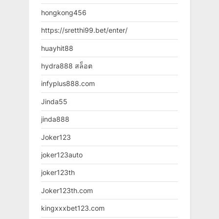
hongkong456
https://sretthi99.bet/enter/
huayhit88
hydra888 สล็อต
infyplus888.com
Jinda55
jinda888
Joker123
joker123auto
joker123th
Joker123th.com
kingxxxbet123.com