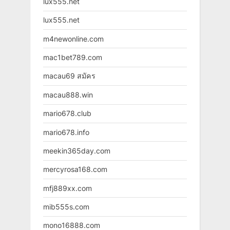
lux555.net
lux555.net
m4newonline.com
mac1bet789.com
macau69 สมัคร
macau888.win
mario678.club
mario678.info
meekin365day.com
mercyrosa168.com
mfj889xx.com
mib555s.com
mono16888.com