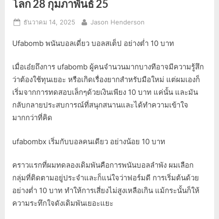
โลก 28 กุมภาพันธ์ 25
Posted
By
ธันวาคม 14, 2025
Jason Henderson
on
Ufabomb พนันบอลเดี่ยว บอลสเต็ป อย่างต่ำ 10 บาท
เมื่อเอ๋ยถึงการ ufabomb ผู้คนจำนวนมากบางทีอาจมีความรู้สึก
ว่าต้องใช้ทุนเยอะ หรือเกิดเรื่องยากสำหรับมือใหม่ แต่ผมเองก็
เริ่มจากการทดสอบเล็กๆด้วยเงินเพียง 10 บาท แค่นั้น และมัน
กลับกลายประสบการณ์ที่สนุกสนานและได้ทำความเข้าใจ
มากกว่าที่คิด
ufabombx เริ่มกับบอลคนเดียว อย่างน้อย 10 บาท
คราวแรกที่ผมทดลองเดิมพันคือการพนันบอลลำพัง ผมเลือก
กลุ่มที่ติดตามอยู่ประจำและก็แน่ใจว่าฟอร์มดี การเริ่มต้นด้วย
อย่างต่ำ 10 บาท ทำให้การเสี่ยงไม่สูงเหลือเกิน แม้กระนั้นก็ให้
ความระทึกใจดังเดิมพันเยอะแยะ