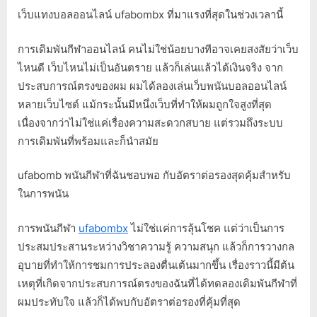
เว็บแทงบอลออนไลน์ ufabombx ที่มาแรงที่สุดในช่วงเวลานี้
การเดิมพันกีฬาออนไลน์ คนไม่ใช่น้อยบางทีอาจเคยสงสัยว่าเว็บ
ไหนดี เว็บไหนไม่เป็นอันตราย แล้วก็เล่นแล้วได้เงินจริง จาก
ประสบการณ์ตรงของผม ผมได้ลองเล่นเว็บพนันบอลออนไลน์
หลายเว็บไซต์ แม้กระนั้นมีหนึ่งเว็บที่ทำให้ผมถูกใจสูงที่สุด
เนื่องจากว่าไม่ใช่แค่เรื่องความสะดวกสบาย แต่รวมถึงระบบ
การเดิมพันที่พร้อมและก็นำสมัย
ufabomb พนันกีฬาที่ฉันชอบพอ กับอัตราต่อรองสุดคุ้มสำหรับ
ในการพนัน
การพนันกีฬา
ufabombx
ไม่ใช่แค่การลุ้นโชค แต่ว่าเป็นการ
ประสมประสานระหว่างวิชาความรู้ ความสนุก แล้วก็การวางกล
อุบายที่ทำให้การชมการประลองตื่นเต้นมากขึ้น เรื่องราวนี้มีต้น
เหตุที่เกิดจากประสบการณ์ตรงของฉันที่ได้ทดลองเดิมพันกีฬาที่
ผมประทับใจ แล้วก็ได้พบกับอัตราต่อรองที่คุ้มที่สุด