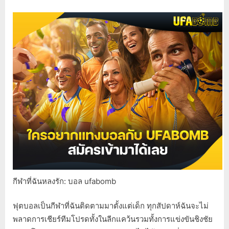
กีฬาที่ฉันหลงรัก: บอล ufabomb
ฟุตบอลเป็นกีฬาที่ฉันติดตามมาตั้งแต่เด็ก ทุกสัปดาห์ฉันจะไม่
พลาดการเชียร์ทีมโปรดทั้งในลีกแคว้นรวมทั้งการแข่งขันชิงชัย