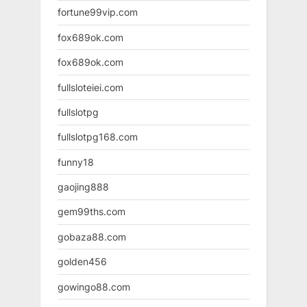
fortune99vip.com
fox689ok.com
fox689ok.com
fullsloteiei.com
fullslotpg
fullslotpg168.com
funny18
gaojing888
gem99ths.com
gobaza88.com
golden456
gowingo88.com