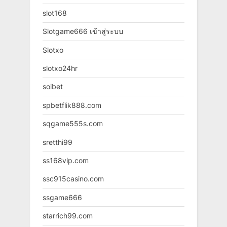
slot168
Slotgame666 เข้าสู่ระบบ
Slotxo
slotxo24hr
soibet
spbetflik888.com
sqgame555s.com
sretthi99
ss168vip.com
ssc915casino.com
ssgame666
starrich99.com