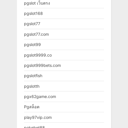
pgslot เว็บตรง
pgslot168
pgslot77
pgslot77.com
pgslot99
pgslot9999.co
pgslot999bets.com
pgslotfish
pgslotth
pgx62game.com
Pgสล็อต
play97vip.com
pokebet88