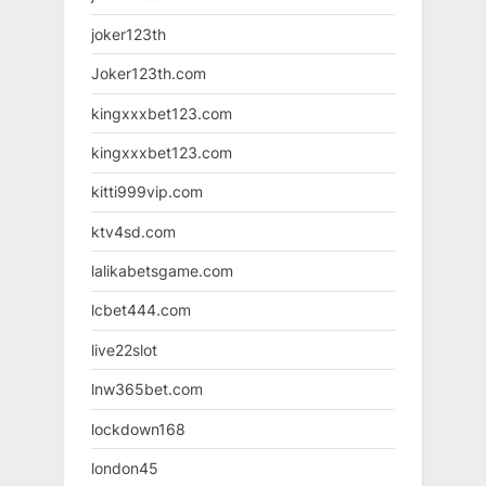
joker123th
Joker123th.com
kingxxxbet123.com
kingxxxbet123.com
kitti999vip.com
ktv4sd.com
lalikabetsgame.com
lcbet444.com
live22slot
lnw365bet.com
lockdown168
london45