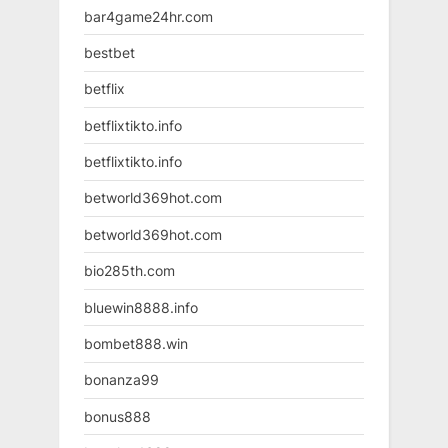
bar4game24hr.com
bestbet
betflix
betflixtikto.info
betflixtikto.info
betworld369hot.com
betworld369hot.com
bio285th.com
bluewin8888.info
bombet888.win
bonanza99
bonus888