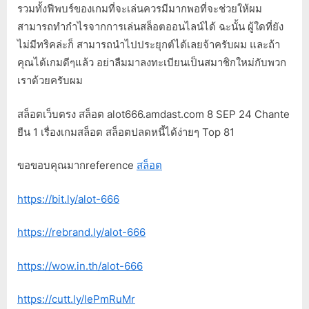
รวมทั้งฟีพบร์ของเกมที่จะเล่นควรมีมากพอที่จะช่วยให้ผม
สามารถทำกำไรจากการเล่นสล็อตออนไลน์ได้ ฉะนั้น ผู้ใดที่ยัง
ไม่มีทริคล่ะก็ สามารถนำไปประยุกต์ได้เลยจ้าครับผม และถ้า
คุณได้เกมดีๆแล้ว อย่าลืมมาลงทะเบียนเป็นสมาชิกใหม่กับพวก
เราด้วยครับผม
สล็อตเว็บตรง สล็อต alot666.amdast.com 8 SEP 24 Chante
ยืน 1 เรื่องเกมสล็อต สล็อตปลดหนี้ได้ง่ายๆ Top 81
ขอขอบคุณมากreference
สล็อต
https://bit.ly/alot-666
https://rebrand.ly/alot-666
https://wow.in.th/alot-666
https://cutt.ly/lePmRuMr