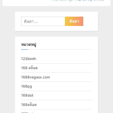
P
P
o
o
s
s
ค้นหา
t
t
สำหรับ:
:
:
หมวดหมู่
123lionth
168 สล็อต
1688vegasx.com
168pg
168slot
168สล็อต