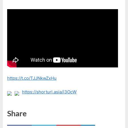
https://t.co/TJJNkwZxHu
https://shorturl.asia/i3OcW
Share