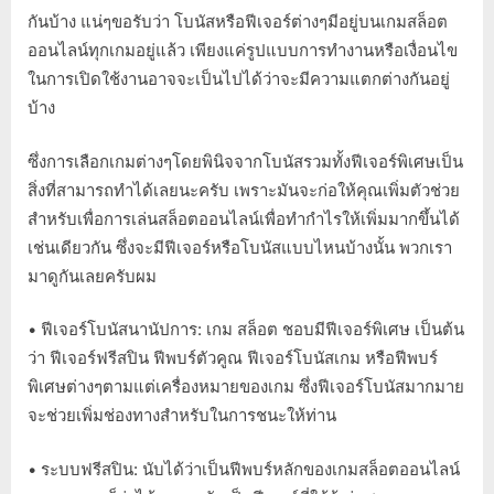
กันบ้าง แน่ๆขอรับว่า โบนัสหรือฟีเจอร์ต่างๆมีอยู่บนเกมสล็อต
ออนไลน์ทุกเกมอยู่แล้ว เพียงแค่รูปแบบการทำงานหรือเงื่อนไข
ในการเปิดใช้งานอาจจะเป็นไปได้ว่าจะมีความแตกต่างกันอยู่
บ้าง
ซึ่งการเลือกเกมต่างๆโดยพินิจจากโบนัสรวมทั้งฟีเจอร์พิเศษเป็น
สิ่งที่สามารถทำได้เลยนะครับ เพราะมันจะก่อให้คุณเพิ่มตัวช่วย
สำหรับเพื่อการเล่นสล็อตออนไลน์เพื่อทำกำไรให้เพิ่มมากขึ้นได้
เช่นเดียวกัน ซึ่งจะมีฟีเจอร์หรือโบนัสแบบไหนบ้างนั้น พวกเรา
มาดูกันเลยครับผม
• ฟีเจอร์โบนัสนานัปการ: เกม สล็อต ชอบมีฟีเจอร์พิเศษ เป็นต้น
ว่า ฟีเจอร์ฟรีสปิน ฟีพบร์ตัวคูณ ฟีเจอร์โบนัสเกม หรือฟีพบร์
พิเศษต่างๆตามแต่เครื่องหมายของเกม ซึ่งฟีเจอร์โบนัสมากมาย
จะช่วยเพิ่มช่องทางสำหรับในการชนะให้ท่าน
• ระบบฟรีสปิน: นับได้ว่าเป็นฟีพบร์หลักของเกมสล็อตออนไลน์