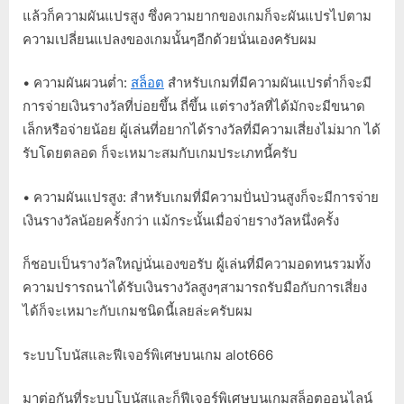
แล้วก็ความผันแปรสูง ซึ่งความยากของเกมก็จะผันแปรไปตาม
ความเปลี่ยนแปลงของเกมนั้นๆอีกด้วยนั่นเองครับผม
• ความผันผวนต่ำ:
สล็อต
สำหรับเกมที่มีความผันแปรต่ำก็จะมี
การจ่ายเงินรางวัลที่บ่อยขึ้น ถี่ขึ้น แต่รางวัลที่ได้มักจะมีขนาด
เล็กหรือจ่ายน้อย ผู้เล่นที่อยากได้รางวัลที่มีความเสี่ยงไม่มาก ได้
รับโดยตลอด ก็จะเหมาะสมกับเกมประเภทนี้ครับ
• ความผันแปรสูง: สำหรับเกมที่มีความปั่นป่วนสูงก็จะมีการจ่าย
เงินรางวัลน้อยครั้งกว่า แม้กระนั้นเมื่อจ่ายรางวัลหนึ่งครั้ง
ก็ชอบเป็นรางวัลใหญ่นั่นเองขอรับ ผู้เล่นที่มีความอดทนรวมทั้ง
ความปรารถนาได้รับเงินรางวัลสูงๆสามารถรับมือกับการเสี่ยง
ได้ก็จะเหมาะกับเกมชนิดนี้เลยล่ะครับผม
ระบบโบนัสและฟีเจอร์พิเศษบนเกม alot666
มาต่อกันที่ระบบโบนัสและก็ฟีเจอร์พิเศษบนเกมสล็อตออนไลน์