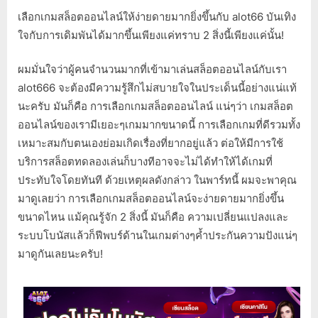
เลือกเกมสล็อตออนไลน์ให้ง่ายดายมากยิ่งขึ้นกับ alot66 บันเทิง
ใจกับการเดิมพันได้มากขึ้นเพียงแค่ทราบ 2 สิ่งนี้เพียงแค่นั้น!
ผมมั่นใจว่าผู้คนจำนวนมากที่เข้ามาเล่นสล็อตออนไลน์กับเรา
alot666 จะต้องมีความรู้สึกไม่สบายใจในประเด็นนี้อย่างแน่แท้
นะครับ มันก็คือ การเลือกเกมสล็อตออนไลน์ แน่ๆว่า เกมสล็อต
ออนไลน์ของเรามีเยอะๆเกมมากขนาดนี้ การเลือกเกมที่ดีรวมทั้ง
เหมาะสมกับตนเองย่อมเกิดเรื่องที่ยากอยู่แล้ว ต่อให้มีการใช้
บริการสล็อตทดลองเล่นก็บางทีอาจจะไม่ได้ทำให้ได้เกมที่
ประทับใจโดยทันที ด้วยเหตุผลดังกล่าว ในพาร์ทนี้ ผมจะพาคุณ
มาดูเลยว่า การเลือกเกมสล็อตออนไลน์จะง่ายดายมากยิ่งขึ้น
ขนาดไหน แม้คุณรู้จัก 2 สิ่งนี้ มันก็คือ ความเปลี่ยนแปลงและ
ระบบโบนัสแล้วก็ฟีพบร์ด้านในเกมต่างๆค้ำประกันความปังแน่ๆ
มาดูกันเลยนะครับ!