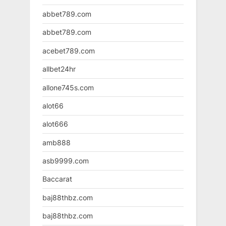
abbet789.com
abbet789.com
acebet789.com
allbet24hr
allone745s.com
alot66
alot666
amb888
asb9999.com
Baccarat
baj88thbz.com
baj88thbz.com