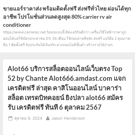
Skip
ขายแอร์ราคาส่ง พร้อมติดตั้งฟรี ส่งฟรีทั่วไทย ผ่อนได้ทุก
to
อาชีพ โปรโมชั่นส่วนลดสูงสุด 80% carrier rv air
content
conditioner
https://www.carrierac.net ร้อนๆแบบนี้ ติดแอร์กันดีกว่า เครื่องใช้ไฟฟ้าราคาถูก
ผ่อนได้แค่ใช้บัตรประชาชน 0% 36 เดือน ใช้ก่อนจ่ายทีหลัง ส่งฟรี แอร์มือ 2 คุณภาพ
มือ 1 ติดตั้งฟรี รับประกันได้เงินจริง ฝากถอนไม่มีขั้นต่ำ สร้างรายได้ง่ายๆ
Alot66 บริการสล็อตออนไลน์เว็บตรง Top
52 by Chante Alot666.amdast.com แจก
เครดิตฟรี ล่าสุด คาสิโนออนไลน์ บาคาร่า
สล็อต เทรดบิทคอยน์ ยิงปลา alot66 สมัคร
รับ เครดิตฟรี ทันที 6 ตุลาคม 2567
Posted
By
ตุลาคม 9, 2024
Jason Henderson
on