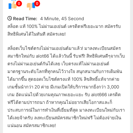
0
0
Read Time:
4 Minute, 45 Second
สล็อต แท้ 100% ไม่ผ่านเอเย่นต์ เครดิตฟรีเยอะมาก สมัครรับ
สิทธิพิเศษได้ในทันที สมัครเลย!
สล็อตเว็บไซต์ตรงไม่ผ่านเอเย่นต์มาแล้ว! มาลงทะเบียนสมัคร
สมาชิกใหม่กับ alot66 ได้แล้ววันนี้ รับฟรี! สิทธิพิเศษดีๆจากเว็บ
ตรงไม่ผ่านเอเย่นต์กันได้เลย เว็บตรงแท้ไม่ผ่านเอเย่นต์
มาตรฐานระดับโลกที่ทุกคนไว้วางใจ สนุกสนานกับการเดิมพัน
ได้มากขึ้น สุดยอดเว็บไซต์ตรงแท้ 100% ลิขสิทธิ์แท้จากค่าย
เกมชั้นนำกว่า 20 ค่าย มีเกมเปิดให้บริการมากยิ่งกว่า 3,000
เกม อัดแน่นไปด้วยเกมคุณภาพเยอะแยะ รับ alot666 เครดิต
ฟรีได้ตามปรารถนา ถ้าหากคุณไม่อยากเสียโอกาสและก็
ประสบการณ์ในการทำเงินที่เยี่ยมที่สุด มาลงทะเบียนใหม่กับเรา
ได้เลยจ้าครับ ลงทะเบียนสมัครสมาชิกใหม่ฟรี ไม่ต้องจ่ายเงิน
แน่นอน สมัครสมาชิกเลย!