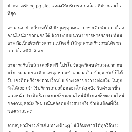
ปากทางเข้าpg pg slot แหล่งให้บริการเกมสล็อตที่ฝากถอนไว
ที่สุด
จะถอนจะฝากกี่บาทก็ได้ ปังสุดๆทุกคนสามารถเดิมพันเกมสล็อต
ออนไลน์ฝากถอนออโต้ ด้วยระบบแนวทางการทำธุรกรรมที่มั่น
อาจ ถือเป็นตัวสร้างความแน่ใจเต็มให้ทุกท่านสร้างรายได้จาก
เกมสล็อตพีจีได้เลย
สามารถรับโบนัส เครดิตฟรี โปรโมชั่นสุดพิเศษจำนวนมาก กับ
บริการฝากถอน เพียงแค่ทุกท่านเข้ามาฝากเงินเข้ายูสเซอร์ ก็ได้
รับ เครดิตฟรีง่ายๆตามเงื่อนไข ช่วงเวลาของการเติมเงิน ในทุก
วันได้เลย เข้าใช้บริการเกมสล็อตออนไลน์สุดปัง กับค่ายเกชั้น
แนวหน้า ประสิทธิภาพเกมสล็อตออนไลน์พีจี เกมสล็อตออนไลน์
ของคนยุคสมัยใหม่ พนันสล็อตอย่างสบายใจ จำเป็นต้องที่เว็บ
ของเรานะคะ
จบปัญหามีทางเข้าเล่น ทางเข้าpg ไม่มีอันตรายได้ทุกวิถีทาง