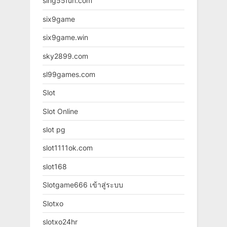
sing55fun.com
six9game
six9game.win
sky2899.com
sl99games.com
Slot
Slot Online
slot pg
slot1111ok.com
slot168
Slotgame666 เข้าสู่ระบบ
Slotxo
slotxo24hr