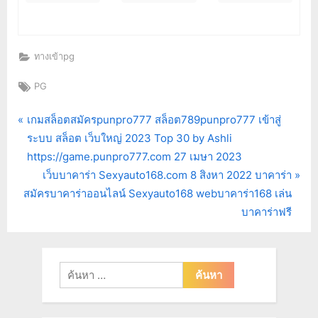
ทางเข้าpg
Tags:
PG
P
แนะแนว
เกมสล็อตสมัครpunpro777 สล็อต789punpro777 เข้าสู่
r
ระบบ สล็อต เว็บใหญ่ 2023 Top 30 by Ashli
เรื่อง
e
https://game.punpro777.com 27 เมษา 2023
v
N
เว็บบาคาร่า Sexyauto168.com 8 สิงหา 2022 บาคาร่า
i
e
สมัครบาคาร่าออนไลน์ Sexyauto168 webบาคาร่า168 เล่น
o
x
บาคาร่าฟรี
u
t
s
P
P
o
ค้นหา
o
s
สำหรับ:
s
t