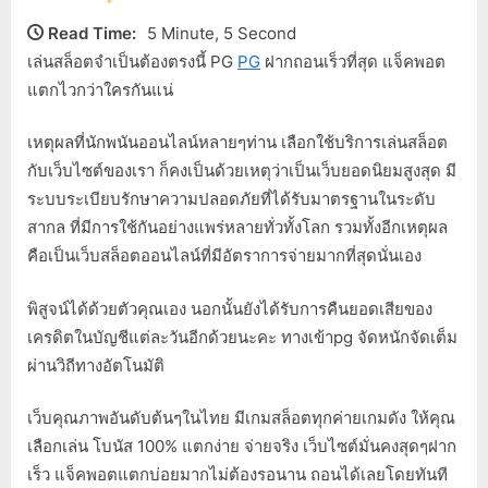
Read Time:
5 Minute, 5 Second
เล่นสล็อตจำเป็นต้องตรงนี้ PG
PG
ฝากถอนเร็วที่สุด แจ็คพอต
แตกไวกว่าใครกันแน่
เหตุผลที่นักพนันออนไลน์หลายๆท่าน เลือกใช้บริการเล่นสล็อต
กับเว็บไซต์ของเรา ก็คงเป็นด้วยเหตุว่าเป็นเว็บยอดนิยมสูงสุด มี
ระบบระเบียบรักษาความปลอดภัยที่ได้รับมาตรฐานในระดับ
สากล ที่มีการใช้กันอย่างแพร่หลายทั่วทั้งโลก รวมทั้งอีกเหตุผล
คือเป็นเว็บสล็อตออนไลน์ที่มีอัตราการจ่ายมากที่สุดนั่นเอง
พิสูจน์ได้ด้วยตัวคุณเอง นอกนั้นยังได้รับการคืนยอดเสียของ
เครดิตในบัญชีแต่ละวันอีกด้วยนะคะ ทางเข้าpg จัดหนักจัดเต็ม
ผ่านวิถีทางอัตโนมัติ
เว็บคุณภาพอันดับต้นๆในไทย มีเกมสล็อตทุกค่ายเกมดัง ให้คุณ
เลือกเล่น โบนัส 100% แตกง่าย จ่ายจริง เว็บไซต์มั่นคงสุดๆฝาก
เร็ว แจ็คพอตแตกบ่อยมากไม่ต้องรอนาน ถอนได้เลยโดยทันที