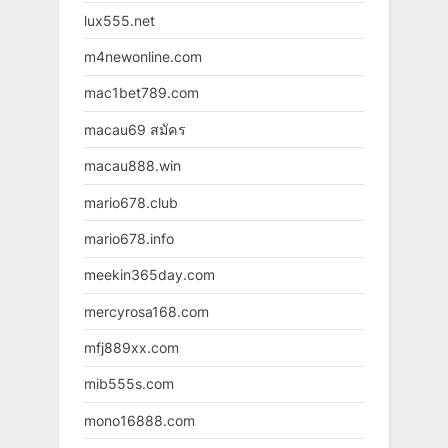
lux555.net
m4newonline.com
mac1bet789.com
macau69 สมัคร
macau888.win
mario678.club
mario678.info
meekin365day.com
mercyrosa168.com
mfj889xx.com
mib555s.com
mono16888.com