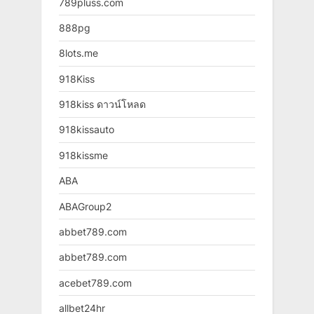
789pluss.com
888pg
8lots.me
918Kiss
918kiss ดาวน์โหลด
918kissauto
918kissme
ABA
ABAGroup2
abbet789.com
abbet789.com
acebet789.com
allbet24hr