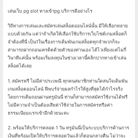
เล่นเว็บ pg slot ทางเข้าpg บริการดีอย่างไร
วิถีทางการเล่นและสมัครเล่นสล็อตออนไลน์นั้น มีให้เลือกหลาย
แบบด้วยกัน แต่ว่าถ้าเกิดให้เลือกใช้บริการเว็บไซต์เกมสล็อตก็
จำต้องที่นี่ เป็น1ในเรื่องการเดิมพันเกมสล็อตทุกจำพวกก็จะ
สามารถฝากถอนเครดิตด้วยตัวของท่านเอง ได้ไวเพียงแต่ไม่กี่
วินาทีแค่นั้น พร้อมเริ่มลงทุนในช่วงเวลานี้คลิกปากทางเข้าเล่น
สล็อตได้เลย
1. สมัครฟรี ไม่มีค่าประเพณี ทุกคนสมาชิกท่านใดสนใจเดิมพัน
เกมสล็อตออนไลน์ ฟีพบร์จ่ายผลกำไรให้สูงที่สุดได้กำไรจริง
โดยการเติมถอนผ่านทรูมันนี่ ท่านก็สามารถสมัครใช้งานได้ฟรี
ไม่มีความจำเป็นต้องเสียค่าใช้จ่ายในการสมัครหรือค่า
ธรรมเนียมแรกเข้าอีกด้วยนะคะ
2. พร้อมให้บริการตลอด 1 วัน ทรูมันนี่เป็นระบบบริการด้านการ
เงินที่พร้อมเปิดให้บริการตลอดวันแล้วก็ตอนกลางคืน ไม่ว่าจะ