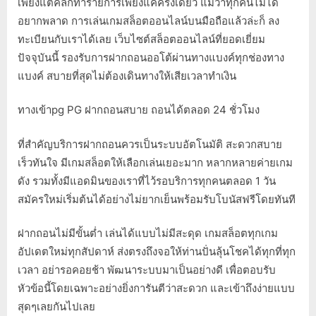
เพียงแต่คลิกทำรายการเพียงแค่ครั้งเดียว แม้ว่าทุกคนไม่ได้
อยากพลาด การเล่นเกมสล็อตออนไลน์บนมือถือแล้วล่ะก็ ลง
ทะเบียนกับเราได้เลย เว็บไซต์สล็อตออนไลน์ที่ยอดเยี่ยม
ปัจจุบันนี้ รองรับการฝากถอนออโต้ผ่านทางแบงค์ทุกช่องทาง
แบงค์ สบายที่สุดไม่ต้องเดินทางให้เสียเวลาทำเงิน
ทางเข้าpg PG ฝากถอนสบาย ถอนได้ตลอด 24 ชั่วโมง
ที่สำคัญบริการฝากถอนควรเป็นระบบอัตโนมัติ สะดวกสบาย
เร็วทันใจ มีเกมสล็อตให้เลือกเล่นเยอะมาก หลากหลายค่ายเกม
ดัง รวมทั้งมีแอดมินของเราที่ไว้รอบริการทุกคนตลอด 1 วัน
สมัครใหม่เริ่มต้นได้อย่างไม่ยากเย็นพร้อมรับโบนัสฟรีโดยทันที
ฝากถอนไม่มีขั้นต่ำ เล่นได้แบบไม่มีสะดุด เกมสล็อตทุกเกม
อัปเดตใหม่ทุกสัปดาห์ ส่งตรงถึงจอให้ท่านปั่นลุ้นโชคได้ทุกที่ทุก
เวลา อย่ารอคอยช้า พัฒนาระบบมาเป็นอย่างดี เพื่อตอบรับ
หัวข้อนี้โดยเฉพาะอย่างยิ่งการันตีว่าสะดวก และเข้าถึงง่ายแบบ
สุดๆเลยกันไปเลย