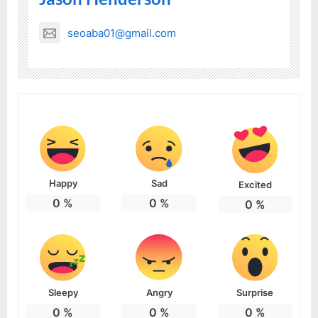
seoaba01@gmail.com
Happy
Sad
Excited
0
%
0
%
0
%
Sleepy
Angry
Surprise
0
%
0
%
0
%