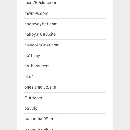
mun789slot.com
mwin9s.com
nagawaybet.com
nakoya1688.site
niseko168bet.com
no1huay
no1huay.com
okc4
onesiamclub.site
Outdoors
p2vvip
pananthai99.com
pananthai99.com