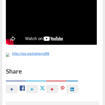
http://gg.gg/pgheng99
Share