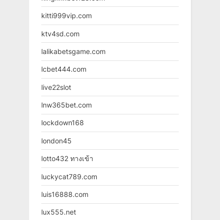
kitti999vip.com
ktv4sd.com
lalikabetsgame.com
lcbet444.com
live22slot
lnw365bet.com
lockdown168
london45
lotto432 ทางเข้า
luckycat789.com
luis16888.com
lux555.net