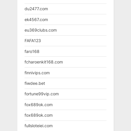
du2477.com
ek4567.com
eu369clubs.com
FAFA123
faro168
fcharoenkit168.com
finnivips.com
fiwdee.bet
fortune99vip.com
fox689ok.com
fox689ok.com
fullsloteiei.com