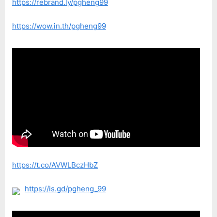
https://rebrand.ly/pgheng99
https://wow.in.th/pgheng99
https://t.co/AVWLBczHbZ
https://is.gd/pgheng_99