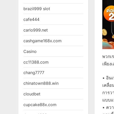
brazil999 slot
cafe444
carlo999.net
cashgame168x.com
Casino
พวกเรา
cc11388.com
เพียงเ
chang7777
• อินเ
chinatown888.win
เคลื่
การวาง
cloudbet
แบบแน
cupcake88x.com
• ความ