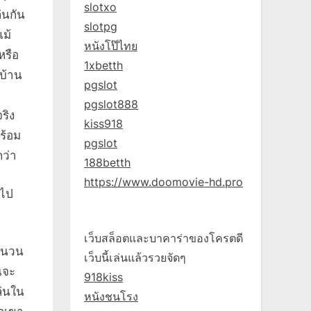
slotxo
่นกัน
slotpg
แม้
หนังโป๊ไทย
หรือ
1xbetth
นบ้าน
pgslot
pgslot888
ริง
kiss918
ร้อม
pgslot
กว่า
188betth
https://www.doomovie-hd.pro
นไป
เว็บสล็อตและบาคาร่าของโครตดี
จำนวน
เว็บนี้เล่นแล้วรวยจัดๆ
ณจะ
918kiss
ล่นใน
หนังชนโรง