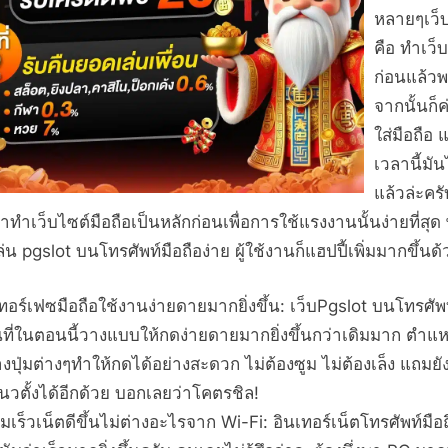
หลายๆเว็บ 
คือ ทำเว็
ก่อนแล้วพ
จากนั้นก็
ใส่มือถือ แ
เวลานี้มัน
แล้วล่ะคร
ทำเว็บไซต์มือถือเป็นหลักก่อนเพื่อการใช้แรงงานนั้นง่ายที่สุด
ล่น pgslot บนโทรศัพท์มือถือง่าย ผู้ใช้งานก็แฮปปี้เพิ่มมากขึ้นด้
ทอร์เฟซมือถือใช้งานง่ายดายมากยิ่งขึ้น: เว็บPgslot บนโทรศัพ
อนที่ในตอนนี้วางแบบให้กดง่ายดายมากยิ่งขึ้นกว่าเดิมมาก ตำแห
ปุ่มต่างๆทำให้กดได้อย่างสะดวก ไม่ต้องซูม ไม่ต้องเล็ง แถมยัง
วตั้งได้อีกด้วย บอกเลยว่าโคตรชิล!
เร็วเน็ตดีขึ้นไม่ต่างอะไรจาก Wi-Fi: อินเทอร์เน็ตโทรศัพท์มือ