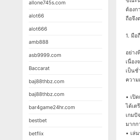
ขณะนี้
allone745s.com
ต้องกา
alot66
ถือจึ
alot666
1. มือ
amb888
อย่าง
asb9999.com
เนื่อง
Baccarat
เป็นชั
ความเ
baj88thbz.com
baj88thbz.com
• เปิด
ได้เต
bar4game24hr.com
เกมปัจ
bestbet
มากกว
• เล่
betflix