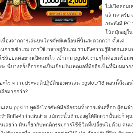
ไม่เปิดคอมเล
แล้วนะครับ 
กระทั่งมี PC 
โน้ตบุ๊กอยู่ใ
เนื่องจากการเล่นบนโทรศัพท์เคลื่อนที่นั้นสะดวกกว่า ตั้งแต่
นการเข้าเกม การใช้เวลาอยู่กับเกม รวมถึงความรู้สึกตอนเล่นจ
ใช่น้อยแค่อยากเปิดเกมไว เข้าเกม pgslot ง่ายๆไม่ต้องเตรียมพ
ะ นี่บางครั้งก็อาจจะเป็นเยี่ยมในเหตุผลที่มือถือเป็นที่นิยมมาก
อะไร ความประพฤติปฏิบัติของคนเล่น pgslot718 ตอนนี้ถึงเอ
อถือมากกว่า?
นเล่น pgslot พูดถึงโทรศัพท์มือถือรวมทั้งการเล่นสล็อต ผู้คน
ำลึกถึงคำว่าเล่นง่าย แม้กระนั้นถ้ามองดูให้ลึกกว่านั้นล่ะก็ คุ
นเลยว่า มันเกี่ยวกับพฤติกรรมการใช้ชีวิตที่เปลี่ยนไปด้วย คนเ