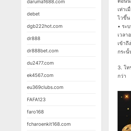
ตอนนี้
daruma1688.com
เท่าเม
debet
ไวขึ้น
dgb222hot.com
• ระบบ
เวลาอ
dr888
เข้าถึ
dr888bet.com
กระนั้
du2477.com
3. โทร
ek4567.com
กว่า
eu369clubs.com
FAFA123
faro168
fcharoenkit168.com