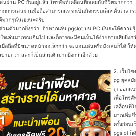
่นผ่าน PC กันอยู่แล้ว โทรศัพท์เคลื่อนที่ก็เลยกับชีวิตมากกว่า
งจากการเล่นผ่านมือถือสามารถแทรกเป็นกิจกรรมเล็กๆคั่นเวลาร
้ดีมากๆนั่นเองนะครับ
ส่วนตัวมากยิ่งกว่า: ถ้าหากเล่น pgslot บน PC มันจะให้ความรู้สึ
วงใจเล่นมากจนเกินไป และก็อาจจะมีคนเห็นได้ง่ายดายเสียยิ่งก
มือถือที่มีขนาดหน้าจอเล็กกว่า จะนอนเล่นหรือนั่งเล่นก็ได้ ให
ที่สบายกว่า และก็เป็นส่วนตัวมากยิ่งกว่าอีกด้วย
2. เว็บไซ
pg ยุคสมั
ถูกออกแ
เพื่อโทรศั
เคลื่อนที่
มากเพิ่มขึ
ครั้งก่อนเ
pgslot ก็ด