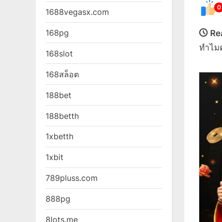
0
1688vegasx.com
168pg
Re
ทำไมค
168slot
168สล็อต
188bet
188betth
1xbetth
1xbit
789pluss.com
888pg
8lots.me