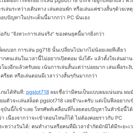
ไม่ต้องการที่จะอยากเล่น pgslot718 ประจำอยู่กับที่อีกแล้ว พ
รเล่นระหว่างเดินทาง เล่นตอนพัก หรือเล่นแค่ช่วงสั้นๆด้วยเหตุน
งตอบปัญหาในประเด็นนี้มากกว่า PC นั่นเอง
ถือกับ “จังหวะการเล่นจริง” ของคนยุคนี้มากยิ่งกว่า
ที่ผมบอก การเล่น pg718 นั้นเปลี่ยนไปมากไม่น้อยเลยทีเดียว
จากคนเล่นในเวลานี้ไม่อยากเปิดคอม นั่งโต๊ะ แล้วตั้งใจเล่นผ่า
่วโมงอีกแล้วครับผม เน้นการเล่นสั้นแต่ว่าบ่อยมาก เล่นเพื่อระงั
ครียด หรือเล่นตอนมีเวลาว่างสั้นๆกันมากกว่า
เกมได้ทันที:
pgslot718
ผมเชื่อว่ามีคนเป็นแบบผมแน่นอน ผมมั
รียมตัวจะเล่นสล็อต pgslot718 เลยจ๊านะครับ แต่เป็นฟีลอยากเข
จุบันนี้ก็เข้าเลย โทรศัพท์เคลื่อนที่ก็เลยตอบปัญหาในหัวข้อนี้ได้
่า เนื่องจากว่าจะเข้าตอนไหนก็ได้ ไม่ต้องคอยราวกับ PC
นระหว่างวันได้: คนทำงานหรือคนที่มีเวลาจำกัดมักมิได้มีระยะเ