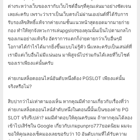
ต่างระหว่างเว็บของเรากับเว็บไซต์อื่นๆที่คุณเล่นมาอย่างชัดเจน
เลยล่ะครับ เพราะว่าเราเป็นเว็บตรงไม่ผ่านเอเย่นต์ที่ได้รับการ
รับรองลิขสิทธิ์แท้จากค่ายเกมชั้นแนวหน้าสุดยอดมากมายก่าย
กอง ทำให้ทุกจังหวะการเล่นpgslotของคุณนั้นเป็นไปตามกลไก
ของเกมอย่างแท้จริง อัตราการแตกก็ง่ายดายกว่าเว็บอื่นๆมี
โอกาสได้กำไรได้มากยิ่งขึ้นแบบไม่รู้คัว นี่แหละครับเป็นเสน่ห์ที่
เรามีแต่เว็บอื่นไม่มีแน่นอน มาพิสูจน์ไปร่วมกันได้เลยที่ว็บไซต์
ของเราเพียงแค่นั้นครับ
ค่ายเกมสล็อตออนไลน์อันดับหนึ่งต้อง PGSLOT เพียงแค่นั้น
จริงหรือไม่?
สิบปากว่าไม่เท่าตามองเห็น หากคุณมีคำถามเกี่ยวกับเรื่องที่ว่า
ค่ายเกมสล็อตออนไลน์ลำดับหนึ่งในตอนนี้นั้นเป็นของค่าย PG
SLOT จริงรึเปล่า? ผมมีคำตอบให้คุณครับผม ถ้าหากคุณได้ลอง
เข้าไปเสิร์ชใน Google เกี่ยวกับเกมpunpro777ยอดนิยม ผมจะ
ขอให้คุณลองเช็คมองเลยขอรับว่า 10 อันดับเกมที่ได้รับความ