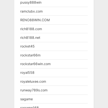
pussy888win
ramclubx.com
RENO88WIN.COM
rich8188.com
rich8188.net
rocket45
rockstar66m
rockstar66win.com
royal558
royaleluxee.com
runway789s.com
sagame
sagame168