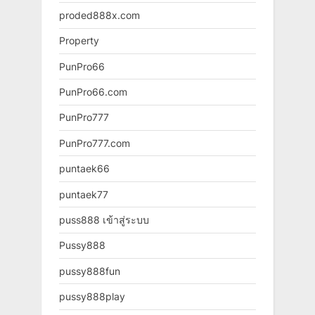
proded888x.com
Property
PunPro66
PunPro66.com
PunPro777
PunPro777.com
puntaek66
puntaek77
puss888 เข้าสู่ระบบ
Pussy888
pussy888fun
pussy888play