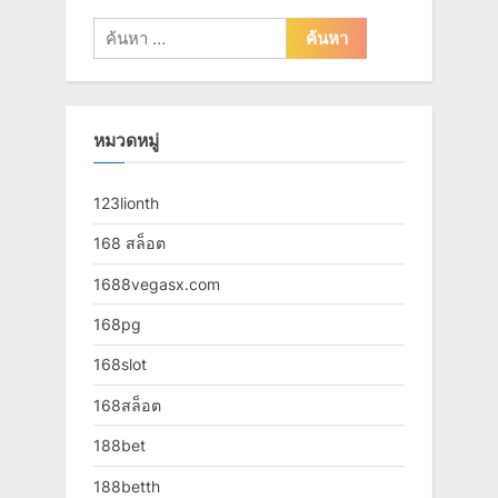
o
P
ค้นหา
s
o
สำหรับ:
t
s
:
t
หมวดหมู่
:
123lionth
168 สล็อต
1688vegasx.com
168pg
168slot
168สล็อต
188bet
188betth