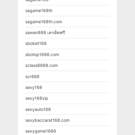
sagame168th
sagame168th.com
sawan888 เครดิตฟรี
sbobet168
sbotop1688.com
sclass8888.com
scr888
sexy168
sexy168vip
sexyauto168
sexybaccarat168.com
sexygame1688