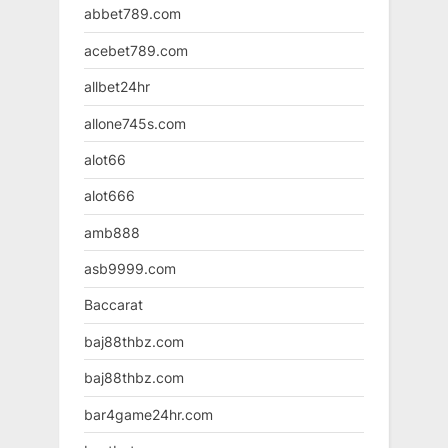
abbet789.com
acebet789.com
allbet24hr
allone745s.com
alot66
alot666
amb888
asb9999.com
Baccarat
baj88thbz.com
baj88thbz.com
bar4game24hr.com