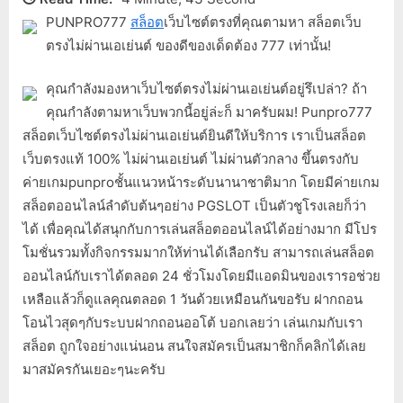
PUNPRO777
สล็อต
เว็บไซต์ตรงที่คุณตามหา สล็อตเว็บ
ตรงไม่ผ่านเอเย่นต์ ของดีของเด็ดต้อง 777 เท่านั้น!
คุณกำลังมองหาเว็บไซต์ตรงไม่ผ่านเอเย่นต์อยู่รึเปล่า? ถ้า
คุณกำลังตามหาเว็บพวกนี้อยู่ล่ะก็ มาครับผม! Punpro777
สล็อตเว็บไซต์ตรงไม่ผ่านเอเย่นต์ยินดีให้บริการ เราเป็นสล็อต
เว็บตรงแท้ 100% ไม่ผ่านเอเย่นต์ ไม่ผ่านตัวกลาง ขึ้นตรงกับ
ค่ายเกมpunproชั้นแนวหน้าระดับนานาชาติมาก โดยมีค่ายเกม
สล็อตออนไลน์ลำดับต้นๆอย่าง PGSLOT เป็นตัวชูโรงเลยก็ว่า
ได้ เพื่อคุณได้สนุกกับการเล่นสล็อตออนไลน์ได้อย่างมาก มีโปร
โมชั่นรวมทั้งกิจกรรมมากให้ท่านได้เลือกรับ สามารถเล่นสล็อต
ออนไลน์กับเราได้ตลอด 24 ชั่วโมงโดยมีแอดมินของเรารอช่วย
เหลือแล้วก็ดูแลคุณตลอด 1 วันด้วยเหมือนกันขอรับ ฝากถอน
โอนไวสุดๆกับระบบฝากถอนออโต้ บอกเลยว่า เล่นเกมกับเรา
สล็อต ถูกใจอย่างแน่นอน สนใจสมัครเป็นสมาชิกก็คลิกได้เลย
มาสมัครกันเยอะๆนะครับ