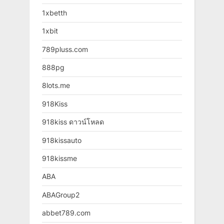
1xbetth
1xbit
789pluss.com
888pg
8lots.me
918Kiss
918kiss ดาวน์โหลด
918kissauto
918kissme
ABA
ABAGroup2
abbet789.com