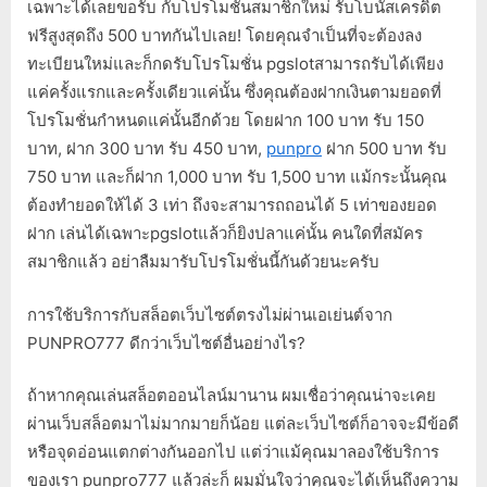
เฉพาะได้เลยขอรับ กับโปรโมชั่นสมาชิกใหม่ รับโบนัสเครดิต
ฟรีสูงสุดถึง 500 บาทกันไปเลย! โดยคุณจำเป็นที่จะต้องลง
ทะเบียนใหม่และก็กดรับโปรโมชั่น pgslotสามารถรับได้เพียง
แค่ครั้งแรกและครั้งเดียวแค่นั้น ซึ่งคุณต้องฝากเงินตามยอดที่
โปรโมชั่นกำหนดแค่นั้นอีกด้วย โดยฝาก 100 บาท รับ 150
บาท, ฝาก 300 บาท รับ 450 บาท,
punpro
ฝาก 500 บาท รับ
750 บาท และก็ฝาก 1,000 บาท รับ 1,500 บาท แม้กระนั้นคุณ
ต้องทำยอดให้ได้ 3 เท่า ถึงจะสามารถถอนได้ 5 เท่าของยอด
ฝาก เล่นได้เฉพาะpgslotแล้วก็ยิงปลาแค่นั้น คนใดที่สมัคร
สมาชิกแล้ว อย่าลืมมารับโปรโมชั่นนี้กันด้วยนะครับ
การใช้บริการกับสล็อตเว็บไซต์ตรงไม่ผ่านเอเย่นต์จาก
PUNPRO777 ดีกว่าเว็บไซต์อื่นอย่างไร?
ถ้าหากคุณเล่นสล็อตออนไลน์มานาน ผมเชื่อว่าคุณน่าจะเคย
ผ่านเว็บสล็อตมาไม่มากมายก็น้อย แต่ละเว็บไซต์ก็อาจจะมีข้อดี
หรือจุดอ่อนแตกต่างกันออกไป แต่ว่าแม้คุณมาลองใช้บริการ
ของเรา punpro777 แล้วล่ะก็ ผมมั่นใจว่าคุณจะได้เห็นถึงความ