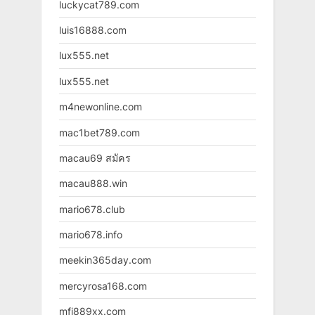
luckycat789.com
luis16888.com
lux555.net
lux555.net
m4newonline.com
mac1bet789.com
macau69 สมัคร
macau888.win
mario678.club
mario678.info
meekin365day.com
mercyrosa168.com
mfj889xx.com