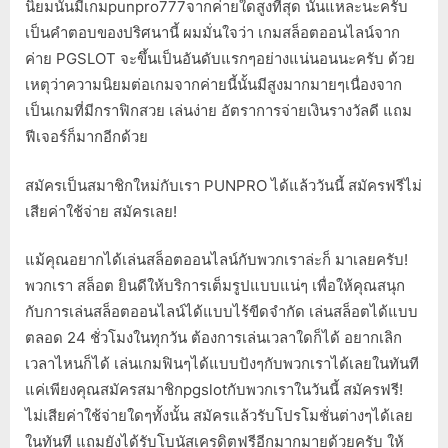
นิยมนั้นมีเกมpunpro777จากค่ายใดสูงที่สุด นั่นแหละนะครับ
เป็นคำตอบของปริศนานี้ ผมมั่นใจว่า เกมสล็อตออนไลน์จาก
ค่าย PGSLOT จะขึ้นเป็นอันดับแรกๆอย่างแน่นอนนะครับ ด้วย
เหตุว่าความนิยมต่อเกมจากค่ายนี้นั้นมีสูงมากมายๆเนื่องจาก
เป็นเกมที่มีกราฟิกสวย เล่นง่าย อัตราการจ่ายเงินรางวัลดี แถม
ฟีเจอร์ก็มากอีกด้วย
สมัครเป็นสมาชิกใหม่กับเรา PUNPRO ได้แล้ววันนี้ สมัครฟรีไม่
เสียค่าใช้จ่าย สมัครเลย!
แม้คุณอยากได้เล่นสล็อตออนไลน์กับพวกเราล่ะก็ มาเลยครับ!
พวกเรา สล็อต ยินดีให้บริการเต็มรูปแบบแน่ๆ เพื่อให้คุณสนุก
กับการเล่นสล็อตออนไลน์ได้แบบไร้ขีดจำกัด เล่นสล็อตได้แบบ
ตลอด 24 ชั่วโมงในทุกวัน ต้องการเล่นเวลาใดก็ได้ อยากเลิก
เวลาไหนก็ได้ เล่นเกมฟินๆได้แบบปังๆกับพวกเราได้เลยในทันที
แค่เพียงคุณสมัครสมาชิกpgslotกับพวกเราในวันนี้ สมัครฟรี!
ไม่เสียค่าใช้จ่ายใดๆทั้งนั้น สมัครแล้วรับโปรโมชั่นต่างๆได้เลย
ในทันที แถมยังได้รับโบนัสเครดิตฟรีอีกมากมายด้วยครับ ให้