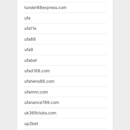
tunder88express.com
ufa
ufa11k
ufa89
ufa9
ufabet
ufad168.com
ufaheno88.com
ufamnn.com
ufanance789.com
uk369clubs.com
up2bet