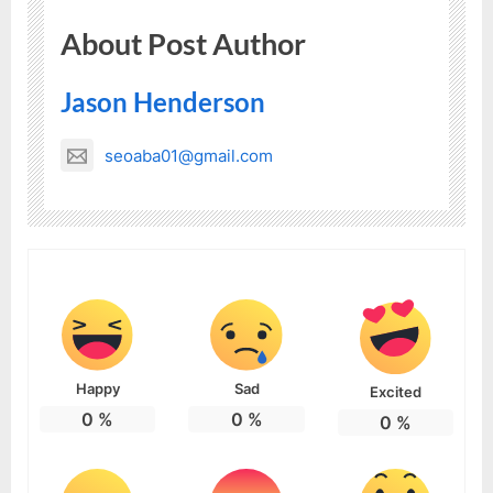
About Post Author
Jason Henderson
seoaba01@gmail.com
Happy
Sad
Excited
0
%
0
%
0
%