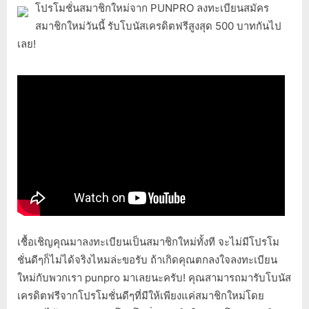
โปรโมชั่นสมาชิกใหม่จาก PUNPRO ลงทะเบียนสมัคร
สมาชิกใหม่วันนี้ รับโบนัสเครดิตฟรีสูงสุด 500 บาทกันไป
เลย!
เชื้อเชิญคุณมาลงทะเบียนเป็นสมาชิกใหม่ทั้งที จะไม่มีโปรโม
ชั่นดีๆก็ไม่ได้จริงไหมล่ะขอรับ ถ้าเกิดคุณตกลงใจลงทะเบียน
ใหม่กับพวกเรา punpro มาเลยนะครับ! คุณสามารถมารับโบนัส
เครดิตฟรีจากโปรโมชั่นดีๆที่มีให้เพียงแค่สมาชิกใหม่โดย