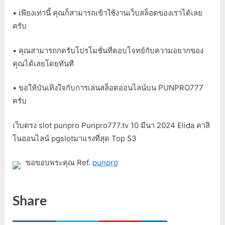
• เพียงเท่านี้ คุณก็สามารถเข้าใช้งานเว็บสล็อตของเราได้เลย
ครับ
• คุณสามารถกดรับโปรโมชั่นที่ตอบโจทย์กับความอยากของ
คุณได้เลยโดยทันที
• ขอให้บันเทิงใจกับการเล่นสล็อตออนไลน์บน PUNPRO777
ครับ
เว็บตรง slot punpro Punpro777.tv 10 มีนา 2024 Elida คาสิ
โนออนไลน์ pgslotมาแรงที่สุด Top 53
ขอขอบพระคุณ Ref.
punpro
Share