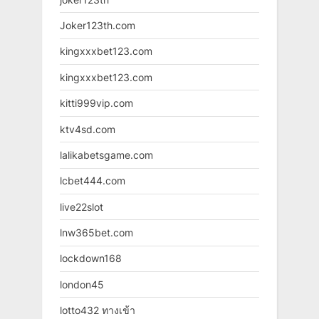
Joker123th.com
kingxxxbet123.com
kingxxxbet123.com
kitti999vip.com
ktv4sd.com
lalikabetsgame.com
lcbet444.com
live22slot
lnw365bet.com
lockdown168
london45
lotto432 ทางเข้า