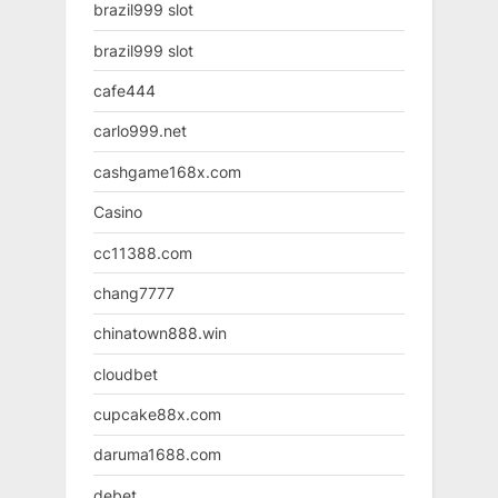
brazil999 slot
brazil999 slot
cafe444
carlo999.net
cashgame168x.com
Casino
cc11388.com
chang7777
chinatown888.win
cloudbet
cupcake88x.com
daruma1688.com
debet