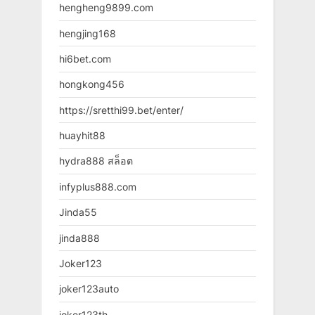
hengheng9899.com
hengjing168
hi6bet.com
hongkong456
https://sretthi99.bet/enter/
huayhit88
hydra888 สล็อต
infyplus888.com
Jinda55
jinda888
Joker123
joker123auto
joker123th