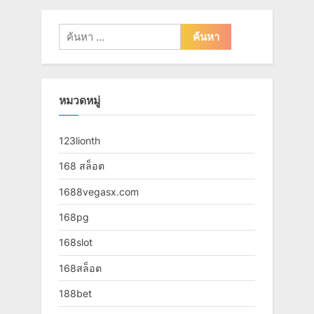
o
o
s
s
ค้นหา
t
t
สำหรับ:
:
:
หมวดหมู่
123lionth
168 สล็อต
1688vegasx.com
168pg
168slot
168สล็อต
188bet