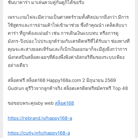
ชั่นบาคาร่า มาเล่นควบคู่กันดูก็ได้ขอรับ
เพราะเกมไพ่จะมีความเป็นศาสตร์รวมทั้งศิลปมากยิ่งกว่า มีการ
ใช้สูตรและการอ่านเค้าไพ่เข้ามาช่วย ซึ่งถ้าคุณนำ เคล็ดลับบา
คาร่า ที่ถูกต้องแม่นยำ เช่น การเดินเงินแบบทบ หรือการดู
มังกร-ปิงปอง ไปประยุกต์ร่วมกับเครดิตฟรีที่ได้รับมา ช่องทางที่
คุณจะสะสางยอดเทิร์นและก็เบิกเงินออกมาก็จะมีสูงยิ่งกว่าการ
นั่งกดสปินสล็อตเฉยๆที่ต้องพึ่งพิงค่าอัลกอริทึมของระบบเพียง
อย่างเดียว
สล็อตฟรี สล็อต168 Happy168a.com 2 มิถุนายน 2569
Gudrun ดูรีวิวจากลูกค้าจริง สล็อตเครดิตฟรีสมัครฟรี Top 48
ขอขอบพระคุณby web
สล็อต168
https://rebrand.ly/happy168-a
https://cutly.info/happy168-a