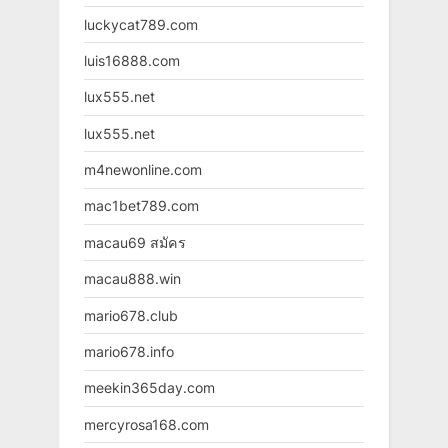
luckycat789.com
luis16888.com
lux555.net
lux555.net
m4newonline.com
mac1bet789.com
macau69 สมัคร
macau888.win
mario678.club
mario678.info
meekin365day.com
mercyrosa168.com