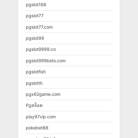
pgslot168
pgslot77
pgslot77.com
pgslot99
pgslot9999.co
pgslot999bets.com
pgslotfish
pgslotth
pgx62game.com
Pgสล็อต
play97vip.com
pokebet88