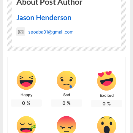
About Post Author
Jason Henderson
seoaba01@gmail.com
Happy
Sad
Excited
0
%
0
%
0
%