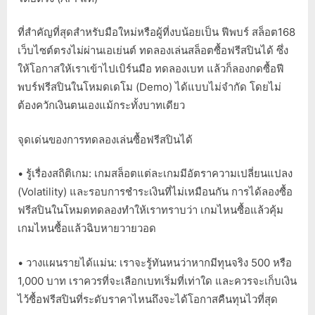
ที่สำคัญที่สุดสำหรับมือใหม่หรือผู้ที่งบน้อยเป็น ฟีพบร์ สล็อต168
เว็บไซต์ตรงไม่ผ่านเอเย่นต์ ทดลองเล่นสล็อตซื้อฟรีสปินได้ ซึ่ง
ให้โอกาสให้เราเข้าไปเบิร์นมือ ทดลองเบท แล้วก็ลองกดซื้อฟี
พบร์ฟรีสปินในโหมดเดโม (Demo) ได้แบบไม่จำกัด โดยไม่
ต้องควักเงินตนเองแม้กระทั้งบาทเดียว
จุดเด่นของการทดลองเล่นซื้อฟรีสปินได้
• รู้เรื่องสถิติเกม: เกมสล็อตแต่ละเกมมีอัตราความเปลี่ยนแปลง
(Volatility) และรอบการชำระเงินที่ไม่เหมือนกัน การได้ลองซื้อ
ฟรีสปินในโหมดทดลองทำให้เราทราบว่า เกมไหนซื้อแล้วคุ้ม
เกมไหนซื้อแล้วฉิบหายวายวอด
• วางแผนรายได้แม่น: เราจะรู้ทันหนว่าหากมีทุนจริง 500 หรือ
1,000 บาท เราควรที่จะเลือกเบทเริ่มที่เท่าใด และควรจะเก็บเงิน
ไว้ซื้อฟรีสปินที่ระดับราคาไหนถึงจะได้โอกาสคืนทุนไวที่สุด