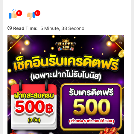
0
0
Read Time:
5 Minute, 38 Second