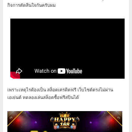
กิจการตัดสินใจกันครับผม
เพราะเหตุไรต้องเป็น สล็อตเครดิตฟรี เว็บไซต์ตรงไม่ผ่าน
เอเย่นต์ ทดลองเล่นสล็อตซื้อฟรีสปินได้