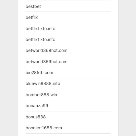
bestbet
betflix
betflixtikto.info
betflixtikto.info
betworld369hot.com
betworld369hot.com
bio285th.com
bluewin8888.info
bombet888.win
bonanza99
bonus888
boonlert1688.com