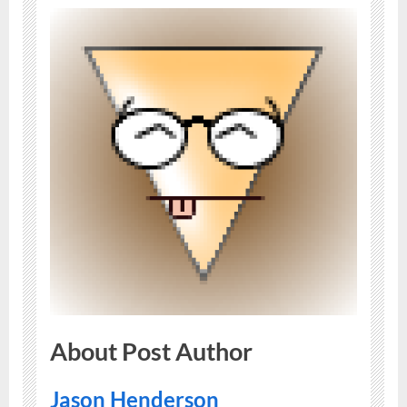
About Post Author
Jason Henderson