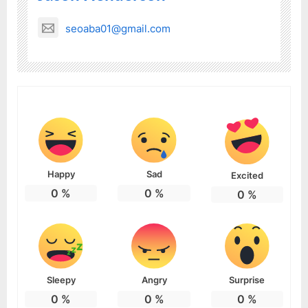
seoaba01@gmail.com
Happy
Sad
Excited
0
%
0
%
0
%
Sleepy
Angry
Surprise
0
%
0
%
0
%