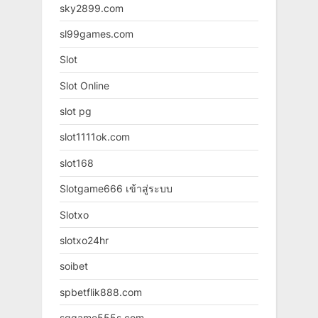
sky2899.com
sl99games.com
Slot
Slot Online
slot pg
slot1111ok.com
slot168
Slotgame666 เข้าสู่ระบบ
Slotxo
slotxo24hr
soibet
spbetflik888.com
sqgame555s.com