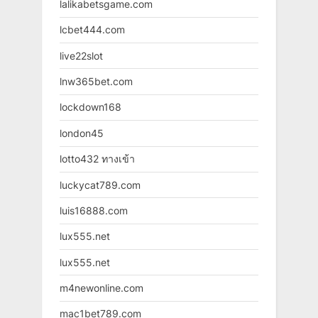
lalikabetsgame.com
lcbet444.com
live22slot
lnw365bet.com
lockdown168
london45
lotto432 ทางเข้า
luckycat789.com
luis16888.com
lux555.net
lux555.net
m4newonline.com
mac1bet789.com