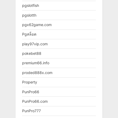
pgslotfish
pgslotth
pgx62game.com
Pgสล็อต
play97vip.com
pokebet88
premium66.info
proded888x.com
Property
PunPro66
PunPro66.com
PunPro777