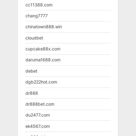
cc11388.com
chang7777
chinatown888.win
cloudbet
cupcake88x.com
daruma1688.com
debet
dgb222hot.com
dr888
dr888bet.com
du2477.com
ek4567.com