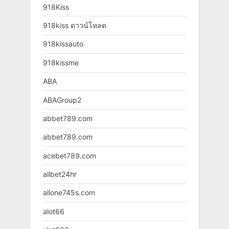
918Kiss
918kiss ดาวน์โหลด
918kissauto
918kissme
ABA
ABAGroup2
abbet789.com
abbet789.com
acebet789.com
allbet24hr
allone745s.com
alot66