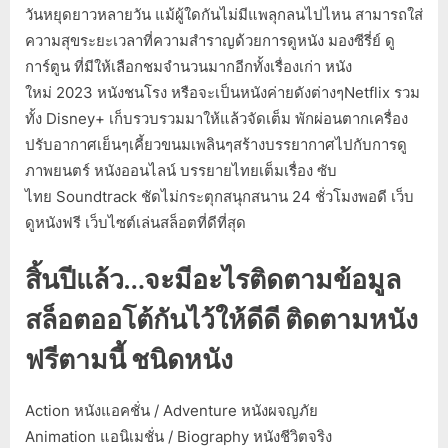
วันหยุดยาวหลายวัน แม้ผู้ใดกันไม่มีแพลุกลนไปไหน สามารถใส่
ความสุขระยะเวลาที่ความสำราญด้วยการดูหนัง มองซีรี่ย์ ดู
การ์ตูน ที่มีให้เลือกชมจำนวนมากอีกทั้งเรื่องเก่า หนัง
ใหม่ 2023 หนังชนโรง หรือจะเป็นหนังค่ายดังต่างๆNetflix รวม
ทั้ง Disney+ เก็บรวบรวมมาให้แล้วจัดเต็ม พักผ่อนตากเครื่อง
ปรับอากาศเย็นๆเคี้ยวขนมเพลินๆสร้างบรรยากาศไปกับการดู
ภาพยนตร์ หนังออนไลน์ บรรยายไทยเต็มเรื่อง ซับ
ไทย Soundtrack ชัดไม่กระตุกสนุกสนาน 24 ชั่วโมงพอดี เว็บ
ดูหนังฟรี เว็บไซต์เล่นสล็อตที่ดีที่สุด
สิ้นปีแล้ว…จะมีอะไรติดตามข้อมูล
สล็อตออโต้กันไว้ให้ดีดี ติดตามหนัง
ฟรีตามนี้ ชนิดหนัง
Action หนังแอคชั่น / Adventure หนังผจญภัย
Animation แอนิเมชั่น / Biography หนังชีวิตจริง