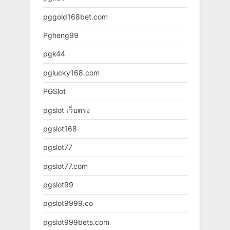
pggold168bet.com
Pgheng99
pgk44
pglucky168.com
PGSlot
pgslot เว็บตรง
pgslot168
pgslot77
pgslot77.com
pgslot99
pgslot9999.co
pgslot999bets.com