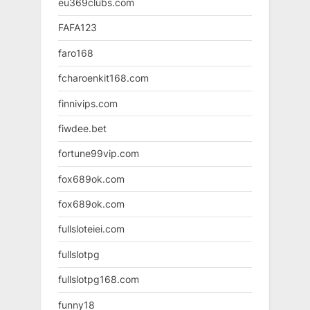
eu369clubs.com
FAFA123
faro168
fcharoenkit168.com
finnivips.com
fiwdee.bet
fortune99vip.com
fox689ok.com
fox689ok.com
fullsloteiei.com
fullslotpg
fullslotpg168.com
funny18