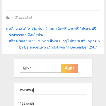
คาสิโนออนไลน์
P
แนะแนว
สล็อตออโต้ โปรโมชั่น สล็อตเครดิตฟรี แจกฟรี โปรเกมฟรี
r
slotxoauto มีอะไรบ้าง
เรื่อง
e
N
สล็อตเว็บตรงค่าย PG ทางเข้าWEB pg ไม่ต้องแชร์ Top 58
v
e
by Bernadette pg77slot.win 11 December 2567
i
x
o
t
u
P
ค้นหา
s
o
สำหรับ:
P
s
o
t
หมวดหมู่
s
:
t
:
123lionth