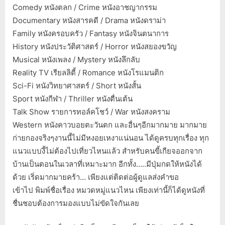
Comedy หนังตลก / Crime หนังอาชญากรรม
Documentary หนังสารคดี / Drama หนังดราม่า
Family หนังครอบครัว / Fantasy หนังจินตนาการ
History หนังประวัติศาสตร์ / Horror หนังสยองขวัญ
Musical หนังเพลง / Mystery หนังลึกลับ
Reality TV เรียลลิตี้ / Romance หนังโรแมนติก
Sci-Fi หนังวิทยาศาสตร์ / Short หนังสั้น
Sport หนังกีฬา / Thriller หนังตื่นเต้น
Talk Show รายการทอล์คโชว์ / War หนังสงคราม
Western หนังคาวบอยตะวันตก และอื่นๆอีกมากมาย มากมาย
ก่ายกองจริงๆงานนี้ไม่มีหงอยเหงาแน่นอน ได้ดูครบทุกเรื่อง ทุก
แนวแบบงี้ไม่ต้องไปเที่ยวไหนแล้ว สำหรับคนขี้เกียจออกจาก
บ้านเป็นตอนในเวลาที่เหมาะมาก อีกทั้ง…..มีปุ่มกดให้หนังได้
ด้วย เริ่ดมากมายคร้า… เพียงแต่ติดต่อผู้ดูแลส่งคำขอ
เข้าไป พิมพ์ชื่อเรื่อง หมวดหมู่แนวไหน เพียงเท่านี้ก็ได้ดูหนังที่
ชื่นชอบต้องการมองแบบไม่ขัดใจกันเลย