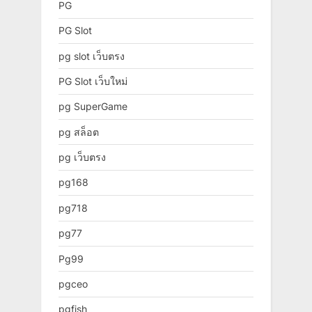
PG
PG Slot
pg slot เว็บตรง
PG Slot เว็บใหม่
pg SuperGame
pg สล็อต
pg เว็บตรง
pg168
pg718
pg77
Pg99
pgceo
pgfish