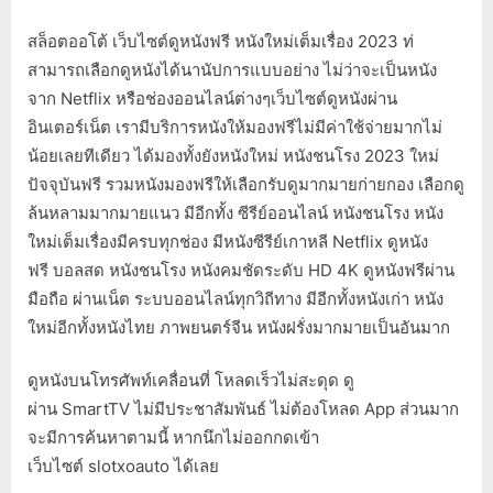
สล็อตออโต้ เว็บไซต์ดูหนังฟรี หนังใหม่เต็มเรื่อง 2023 ท่
สามารถเลือกดูหนังได้นานัปการแบบอย่าง ไม่ว่าจะเป็นหนัง
จาก Netflix หรือช่องออนไลน์ต่างๆเว็บไซต์ดูหนังผ่าน
อินเตอร์เน็ต เรามีบริการหนังให้มองฟรีไม่มีค่าใช้จ่ายมากไม่
น้อยเลยทีเดียว ได้มองทั้งยังหนังใหม่ หนังชนโรง 2023 ใหม่
ปัจจุบันฟรี รวมหนังมองฟรีให้เลือกรับดูมากมายก่ายกอง เลือกดู
ล้นหลามมากมายแนว มีอีกทั้ง ซีรีย์ออนไลน์ หนังชนโรง หนัง
ใหม่เต็มเรื่องมีครบทุกช่อง มีหนังซีรีย์เกาหลี Netflix ดูหนัง
ฟรี บอลสด หนังชนโรง หนังคมชัดระดับ HD 4K ดูหนังฟรีผ่าน
มือถือ ผ่านเน็ต ระบบออนไลน์ทุกวิถีทาง มีอีกทั้งหนังเก่า หนัง
ใหม่อีกทั้งหนังไทย ภาพยนตร์จีน หนังฝรั่งมากมายเป็นอันมาก
ดูหนังบนโทรศัพท์เคลื่อนที่ โหลดเร็วไม่สะดุด ดู
ผ่าน SmartTV ไม่มีประชาสัมพันธ์ ไม่ต้องโหลด App ส่วนมาก
จะมีการค้นหาตามนี้ หากนึกไม่ออกกดเข้า
เว็บไซต์ slotxoauto ได้เลย