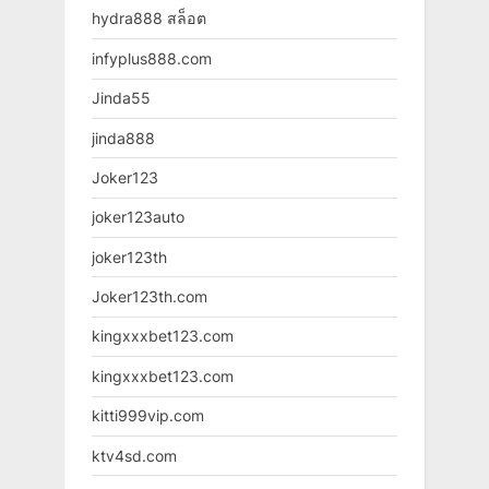
hydra888 สล็อต
infyplus888.com
Jinda55
jinda888
Joker123
joker123auto
joker123th
Joker123th.com
kingxxxbet123.com
kingxxxbet123.com
kitti999vip.com
ktv4sd.com