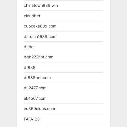
chinatown888.win
cloudbet
cupcake88x.com
daruma1688.com
debet
dgb222hot.com
dr888
dr888bet.com
du2477.com
ek4567.com
eu369clubs.com
FAFA123