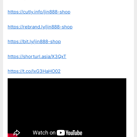
https://cutly.info/jin888-shop
https://rebrand.ly/jin888-shop
https://bit.ly/jin888-shop
https://shorturl.asia/X3QxT
https://t.co/IxG3HaHO02