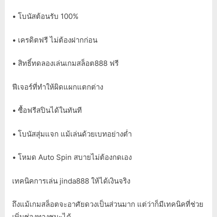
• โบนัสต้อนรับ 100%
• เครดิตฟรี ไม่ต้องฝากก่อน
• สิทธิ์ทดลองเล่นเกมสล็อต888 ฟรี
ฟีเจอร์ที่ทำให้ผิดแผกแตกต่าง
• ซื้อฟรีสปินได้ในทันที
• โบนัสสุ่มแจก แม้เล่นด้วยเบทอย่างต่ำ
• โหมด Auto Spin สบายไม่ต้องกดเอง
เทคนิคการเล่น jinda888 ให้ได้เงินจริง
ถึงแม้เกมสล็อตจะอาศัยดวงเป็นส่วนมาก แต่ว่าก็มีเทคนิคที่ช่วย
เพิ่มช่องทางชนะได้