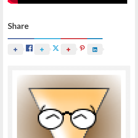
Share