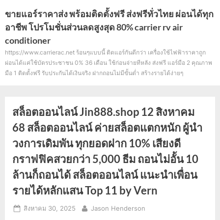
Skip
ขายแอร์ราคาส่ง พร้อมติดตั้งฟรี ส่งฟรีทั่วไทย ผ่อนได้ทุก
to
อาชีพ โปรโมชั่นส่วนลดสูงสุด 80% carrier rv air
content
conditioner
https://www.carrierac.net ร้อนๆแบบนี้ ติดแอร์กันดีกว่า เครื่องใช้ไฟฟ้าราคาถูก
ผ่อนได้แค่ใช้บัตรประชาชน 0% 36 เดือน ใช้ก่อนจ่ายทีหลัง ส่งฟรี แอร์มือ 2 คุณภาพ
มือ 1 ติดตั้งฟรี รับประกันได้เงินจริง ฝากถอนไม่มีขั้นต่ำ สร้างรายได้ง่ายๆ
สล็อตออนไลน์ Jin888.shop 12 สิงหาคม
68 สล็อตออนไลน์ ค่ายสล็อตแตกหนัก ผู้นำ
วงการเดิมพัน ทุกยอดฝาก 10% เสียงดี
กราฟฟิคสวยกว่า 5,000 ธีม ถอนไม่อั้น 10
ล้านก็ถอนได้ สล็อตออนไลน์ แนะนำเพื่อน
รายได้หลักแสน Top 11 by Vern
Posted
By
สิงหาคม 30, 2025
Jason Henderson
on