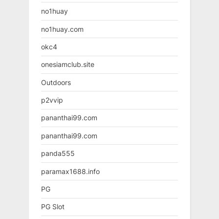
no1huay
no1huay.com
okc4
onesiamclub.site
Outdoors
p2vvip
pananthai99.com
pananthai99.com
panda555
paramax1688.info
PG
PG Slot