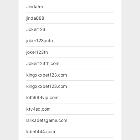
Jinda55
jinda888
Joker123
joker123auto
joker123th
Joker123th.com
kingxxxbet123.com
kingxxxbet123.com
kitti999vip.com
ktv4sd.com
lalikabetsgame.com
lcbet444.com