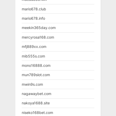
mario678.club
mario678.info
meekin365day.com
mercyrosa168.com
mfj889xx.com
mib555s.com
mono16888.com
mun789slot.com
mwin9s.com
nagawaybet.com
nakoya1688.site
niseko168bet.com