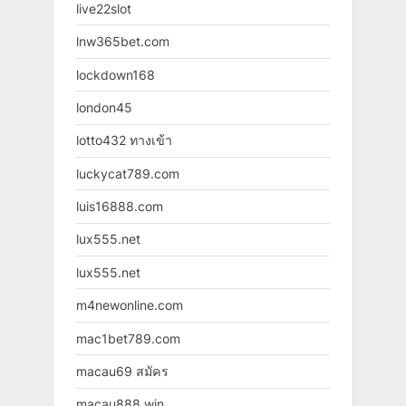
live22slot
lnw365bet.com
lockdown168
london45
lotto432 ทางเข้า
luckycat789.com
luis16888.com
lux555.net
lux555.net
m4newonline.com
mac1bet789.com
macau69 สมัคร
macau888.win