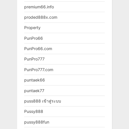
premium66.info
proded888x.com
Property
PunPro66
PunPro66.com
PunPro777
PunPro777.com
puntaek66
puntaek77
puss888 เข้าสู่ระบบ
Pussy888
pussy888fun