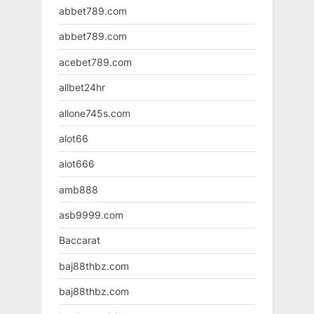
abbet789.com
abbet789.com
acebet789.com
allbet24hr
allone745s.com
alot66
alot666
amb888
asb9999.com
Baccarat
baj88thbz.com
baj88thbz.com