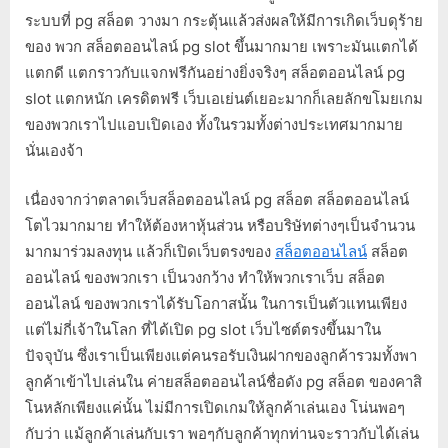
ระบบที่ pg สล็อต วางมา กระตุ้นแล้วส่งผลให้มีการเกิดเว็บดุร้าย
ของ พวก สล็อตออนไลน์ pg slot ขึ้นมากมาย เพราะมันแตกได้
แตกดี แตกราวกับแจกฟรีกันอย่างยิ่งจริงๆ สล็อตออนไลน์ pg
slot แตกหนัก เครดิตฟรี เว็บเอเย่นต์เยอะมากก็เลยลักขโมยเกม
ของพวกเราไปแอบเปิดเอง ทั้งในรวมทั้งต่างประเทศมากมาย
นั่นเองจ้า
เนื่องจากว่าตลาดเว็บสล็อตออนไลน์ pg สล็อต สล็อตออนไลน์
โตไวมากมาย ทำให้ต้องหาหุ้นส่วน หรือบริษัทต่างๆเป็นจำนวน
มากมาร่วมลงทุน แล้วก็เปิดเว็บตรงของ
สล็อตออนไลน์
สล็อต
ออนไลน์ ของพวกเรา เป็นวงกว้าง ทำให้พวกเราเว็บ สล็อต
ออนไลน์ ของพวกเราได้รับโอกาสนั้น ในการเป็นตัวแทนเพียง
แต่ไม่กี่เจ้าในโลก ที่ได้เปิด pg slot เว็บไซต์ตรงขึ้นมาใน
ปัจจุบัน ซึ่งเราเป็นเพียงแต่คนรอรับเงินฝากของลูกค้ารวมทั้งพา
ลูกค้าเข้าไปเล่นใน ค่ายสล็อตออนไลน์ชื่อดัง pg สล็อต ของคาสิ
โนหลักเพียงแค่นั้น ไม่มีการเปิดเกมให้ลูกค้าเล่นเอง โน่นพอๆ
กับว่า แม้ลูกค้าเล่นกับเรา พอๆกับลูกค้าทุกท่านจะราวกับได้เล่น