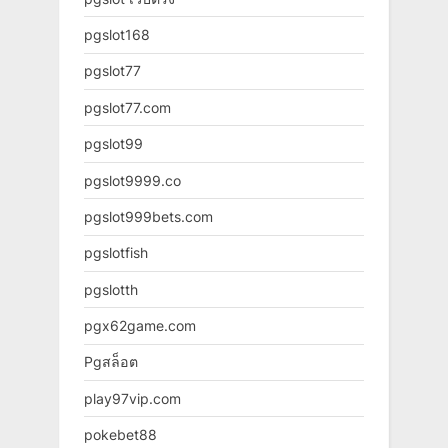
pgslot168
pgslot77
pgslot77.com
pgslot99
pgslot9999.co
pgslot999bets.com
pgslotfish
pgslotth
pgx62game.com
Pgสล็อต
play97vip.com
pokebet88