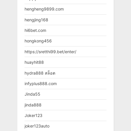
hengheng9899.com
hengjing168
hi6bet.com
hongkong456
https://sretthi99.bet/enter/
huayhit88
hydra888 สล็อต
infyplus888.com
Jinda55
jinda888
Joker123
joker123auto