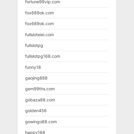
fortune99vip.com
fox689ok.com
fox689ok.com
fullsloteiei.com
fullslotpg
fullslotpg168.com
funny18
gaojing888
gem99ths.com
gobaza88.com
golden456
gowingo88.com
happy168