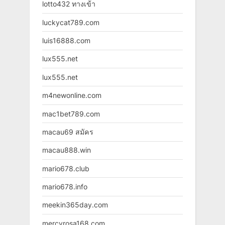
lotto432 ทางเข้า
luckycat789.com
luis16888.com
lux555.net
lux555.net
m4newonline.com
mac1bet789.com
macau69 สมัคร
macau888.win
mario678.club
mario678.info
meekin365day.com
mercyrosa168.com