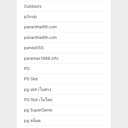
Outdoors
p2vvip
pananthai99.com
pananthai99.com
panda555
paramax1688.info
PG
PG Slot
pg slot เว็บตรง
PG Slot เว็บใหม่
pg SuperGame
pg สล็อต