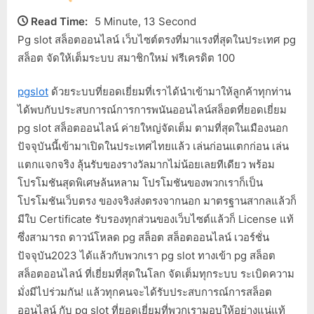
Read Time:
5 Minute, 13 Second
Pg slot สล็อตออนไลน์ เว็บไซต์ตรงที่มาแรงที่สุดในประเทศ pg
สล็อต จัดให้เต็มระบบ สมาชิกใหม่ ฟรีเครดิต 100
pgslot
ด้วยระบบที่ยอดเยี่ยมที่เราได้นำเข้ามาให้ลูกค้าทุกท่าน
ได้พบกับประสบการณ์การการพนันออนไลน์สล็อตที่ยอดเยี่ยม
pg slot สล็อตออนไลน์ ค่ายใหญ่จัดเต็ม ตามที่สุดในเมืองนอก
ปัจจุบันนี้เข้ามาเปิดในประเทศไทยแล้ว เล่นก่อนแตกก่อน เล่น
แตกแจกจริง ลุ้นรับของรางวัลมากไม่น้อยเลยทีเดียว พร้อม
โปรโมชันสุดพิเศษล้นหลาม โปรโมชันของพวกเราก็เป็น
โปรโมชันเว็บตรง ของจริงส่งตรงจากนอก มาตรฐานสากลแล้วก็
มีใบ Certificate รับรองทุกส่วนของเว็บไซต์แล้วก็ License แท้
ซึ่งสามารถ ดาวน์โหลด pg สล็อต สล็อตออนไลน์ เวอร์ชั่น
ปัจจุบัน2023 ได้แล้วกับพวกเรา pg slot ทางเข้า pg สล็อต
สล็อตออนไลน์ ที่เยี่ยมที่สุดในโลก จัดเต็มทุกระบบ ระเบิดความ
มั่งมีไปร่วมกัน! แล้วทุกคนจะได้รับประสบการณ์การสล็อต
ออนไลน์ กับ pg slot ที่ยอดเยี่ยมที่พวกเรามอบให้อย่างแน่แท้