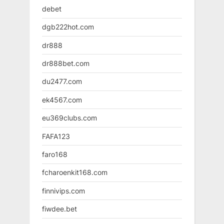
debet
dgb222hot.com
dr888
dr888bet.com
du2477.com
ek4567.com
eu369clubs.com
FAFA123
faro168
fcharoenkit168.com
finnivips.com
fiwdee.bet