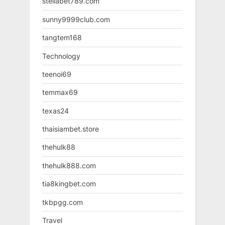
stellabet789.com
sunny9999club.com
tangtem168
Technology
teenoi69
temmax69
texas24
thaisiambet.store
thehulk88
thehulk888.com
tia8kingbet.com
tkbpgg.com
Travel