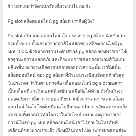
จ้า บอกเลยว่าจัดหนักจัดเต็มระบบไปเลยจ้ะ
Pg slot สล็อตออนไลน์ pg สล็อต เราคือผู้ใด?
Pg slot เป็น สล็อตออนไลน์ เว็บตรง จาก pg สล็อต นำเข้าเว็บ
รวมทั้งระบบทั้งผองมาจากคาสิโนหลักของ สล็อตออนไลน์ pg
slot 100% ด้วยมาตรฐานระดับสากล pg สล็อต ของพวกเรา ได้
ยกฐานะความปลอดภัยและก็ระบบการเล่นของตัวเกมส์ในแอพ
พลิเคชั่น อย่างระเอียดรอบคอบตลอดเวลา ฉะนั้น เราจึงเป็น
สล็อตออนไลน์ ของ pg สล็อต ที่มีระบบระเบียบจัดสุดกำลังสุด
ในประเทศ ว่ากันตามตรงคือ สล็อตออนไลน์ pg slot ของเรา
เป็นสล็อตที่เล่นในแอพพลิเคชัน บนมือถือได้ด้วย ดังนั้นมันจะ
ปลอดภัยมากยิ่งกว่าระบบเสถียรมากยิ่งกว่าเล่นการเล่น สล็อต
ออนไลน์ ในเว็บไซต์เหมือนเว็บอื่นๆนอกนั้น การอัพเดทระบบยิ่ง
ง่ายรวมทั้งรวดเร็วทันใจกว่าในเว็บไซต์ เพราะเหตุว่าหากเรา
ดาวน์โหลด pg slot สล็อตออนไลน์ เอาไว้ภายในโทรศัพท์
เคลื่อนที่ของพวกเราแล้ว เพียงมีอินเทอร์เน็ต ระบบของเกมส์จะ