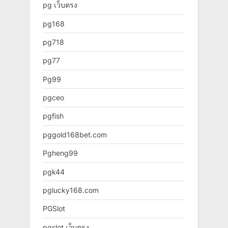
pg เว็บตรง
pg168
pg718
pg77
Pg99
pgceo
pgfish
pggold168bet.com
Pgheng99
pgk44
pglucky168.com
PGSlot
pgslot เว็บตรง