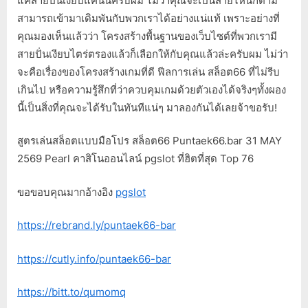
แค่สายปั่นเงียบแค่นั้นครับผม ไม่ว่าคุณจะเป็นสายไหนก็ตาม
สามารถเข้ามาเดิมพันกับพวกเราได้อย่างแน่แท้ เพราะอย่างที่
คุณมองเห็นแล้วว่า โครงสร้างพื้นฐานของเว็บไซต์ที่พวกเรามี
สายปั่นเงียบไตร่ตรองแล้วก็เลือกให้กับคุณแล้วล่ะครับผม ไม่ว่า
จะคือเรื่องของโครงสร้างเกมที่ดี ฟีลการเล่น สล็อต66 ที่ไม่รีบ
เกินไป หรือความรู้สึกที่ว่าควบคุมเกมด้วยตัวเองได้จริงๆทั้งผอง
นี้เป็นสิ่งที่คุณจะได้รับในทันทีแน่ๆ มาลองกันได้เลยจ้าขอรับ!
สูตรเล่นสล็อตแบบมือโปร สล็อต66 Puntaek66.bar 31 MAY
2569 Pearl คาสิโนออนไลน์ pgslot ที่ฮิตที่สุด Top 76
ขอขอบคุณมากอ้างอิง
pgslot
https://rebrand.ly/puntaek66-bar
https://cutly.info/puntaek66-bar
https://bitt.to/qumomq