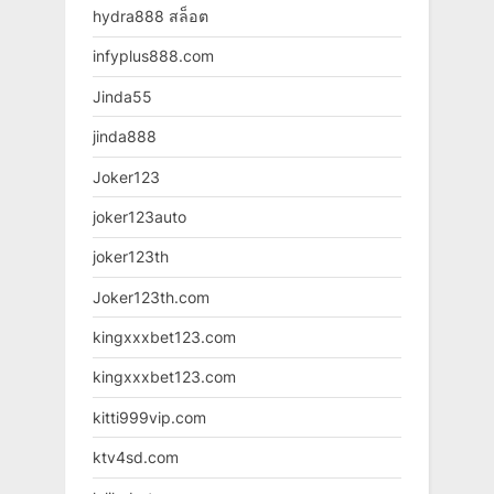
hydra888 สล็อต
infyplus888.com
Jinda55
jinda888
Joker123
joker123auto
joker123th
Joker123th.com
kingxxxbet123.com
kingxxxbet123.com
kitti999vip.com
ktv4sd.com