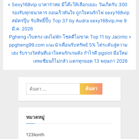
P
แนะแนว
Sexy168vip บาคาร่าสด มีโต๊ะให้เลือกเยอะ วันเกิดรับ 300
r
รองรับทุกธนาคาร ถอนเร็วทันใจ ถูกใจคนรักไพ่ sexy168vip
เรื่อง
e
สมัครปุ๊บ รับสิทธิ์ปั๊บ Top 37 by Audra sexy168vip.me 9
v
มี.ค. 2026
N
i
Pgheng เว็บตรง เฮงไม่พัก โชคดีไม่ขาด Top 11 by Jacinto
e
o
ppgheng99.com แนะนำเพื่อนรับทรัพย์ 5% ไต่ระดับสู่ความ
x
u
เฮง รับรางวัลทันทีเอาใจคนรักเกมดัง กำไรดี pgslot มือใหม่
t
s
เทพเซียนก็ไม่กลัว แตกทุกยอด 13 พฤษภา 2026
P
P
o
o
s
s
ค้นหา
t
t
สำหรับ:
:
:
หมวดหมู่
123lionth