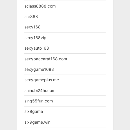
sclass8888.com
scr888
sexy168
sexy168vip
sexyauto168
sexybaccarat168.com
sexygame1688
sexygameplus.me
shinobi24hr.com
sing55fun.com
six9game
six9game.win