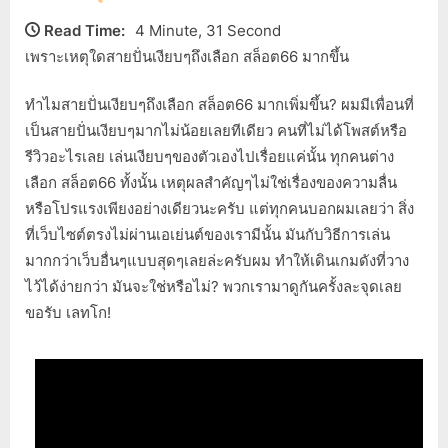
Read Time:
4 Minute, 31 Second
เพราะเหตุใดสายปั่นเงียบๆถึงเลือก สล็อต66 มากขึ้น
ทำไมสายปั่นเงียบๆถึงเลือก สล็อต66 มากเพิ่มขึ้น? ผมมีเพื่อนที่
เป็นสายปั่นเงียบๆมากไม่น้อยเลยทีเดียว คนที่ไม่ได้โพสต์หรือ
รีวิวอะไรเลย เล่นเงียบๆของตัวเองไปเรื่อยแค่นั้น ทุกคนต่าง
เลือก สล็อต66 ทั้งนั้น เหตุผลสำคัญๆไม่ใช่เรื่องของความลื่น
หรือโปรแรงเพียงอย่างเดียวนะครับ แต่ทุกคนบอกผมเลยว่า สิ่ง
ที่เว็บไซต์ตรงไม่ผ่านเอเย่นต์ของเรามีนั้น มันกับวิธีการเล่น
มากกว่าเว็บอื่นๆแบบสุดๆเลยล่ะครับผม ทำให้เดินเกมดังที่วาง
ไว้ได้ง่ายกว่า มันจะใช่หรือไม่? พวกเรามาดูกันครั้งละจุดเลย
ขอรับ เลทโก!