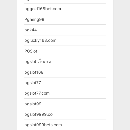
pggold168bet.com
Pgheng99
pgk44
pglucky168.com
PGSlot
pgslot เว็บตรง
pgslot168
pgslot77
pgslot77.com
pgslot99
pgslot9999.co
pgslot999bets.com