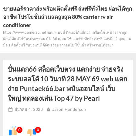
Skip
ขายแอร์ราคาส่ง พร้อมติดตั้งฟรี ส่งฟรีทั่วไทย ผ่อนได้ทุก
to
อาชีพ โปรโมชั่นส่วนลดสูงสุด 80% carrier rv air
content
conditioner
https://www.carrierac.net ร้อนๆแบบนี้ ติดแอร์กันดีกว่า เครื่องใช้ไฟฟ้าราคาถูก
ผ่อนได้แค่ใช้บัตรประชาชน 0% 36 เดือน ใช้ก่อนจ่ายทีหลัง ส่งฟรี แอร์มือ 2 คุณภาพ
มือ 1 ติดตั้งฟรี รับประกันได้เงินจริง ฝากถอนไม่มีขั้นต่ำ สร้างรายได้ง่ายๆ
ปั่นแตก66 สล็อตเว็บตรง แตกง่าย จ่ายจริง
ระบบออโต้ 10 วินาที 28 MAY 69 web แตก
ง่าย Puntaek66.bar พนันออนไลน์ เว็บ
ใหญ่ ทดลองเล่น Top 47 by Pearl
Posted
By
มีนาคม 4, 2026
Jason Henderson
on
0
0