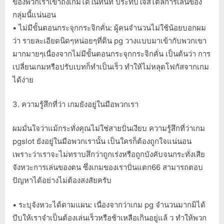
ของพวกเราเข้าถึงเกมได้ในทันที ประทับใจสไตล์การเล่นของ
กลุ่มนี้แน่นอน
• ไม่มีขั้นตอนกระจุกกระจิกคั่น: ผู้คนจำนวนไม่ใช้น้อยบอกผม
ว่า รายละเอียดนิดๆหน่อยๆที่ดิน pg วางแบบมาเข้ากับพวกเขา
มากมายๆเนื่องจากไม่มีขั้นตอนกระจุกกระจิกคั่น เป็นต้นว่า การ
เปลี่ยนเกมหรือปรับเบทก็ทำเป็นเร็ว ทำให้ไม่หลุดโฟกัสจากเกม
ได้ง่าย
3. ความรู้สึกที่ว่า เกมยังอยู่ในมือพวกเรา
ผมมั่นใจว่าแม้กระทั่งคุณไม่ใช่สายปั่นเงียบ ความรู้สึกที่ว่าเกม
pgslot ยังอยู่ในมือพวกเรานั้น เป็นใครก็ต้องถูกใจแน่นอน
เพราะว่าเราจะไม่ทราบสึกว่าถูกเร่งหรือถูกบังคับจนกระทั่งเสีย
จังหวะการเล่นของตน ซึ่งเกมของเราปั่นแตก66 สามารถตอบ
ปัญหาได้อย่างไม่ต้องสงสัยครับ
• ระบุจังหวะได้ตามแผน: เนื่องจากว่าเกม pg จำนวนมากมิได้
บีบให้เราจำเป็นต้องเล่นเร็วหรือช้าเหลือเกินอยู่แล้ ว ทำให้พวก