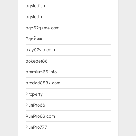
pgslotfish
pgslotth
pgx62game.com
Pgสล็อต
play97vip.com
pokebet88
premium66.info
proded888x.com
Property
PunPro66
PunPro66.com
PunPro777