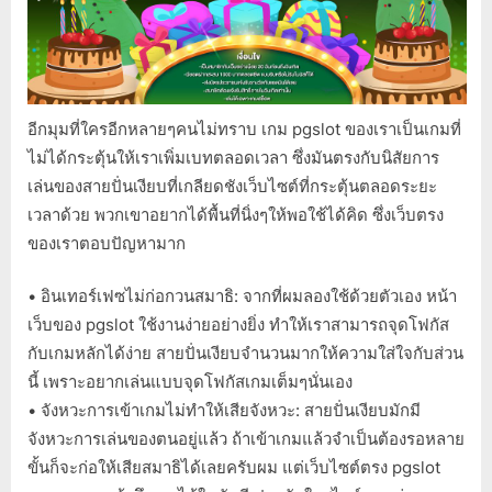
อีกมุมที่ใครอีกหลายๆคนไม่ทราบ เกม pgslot ของเราเป็นเกมที่
ไม่ได้กระตุ้นให้เราเพิ่มเบทตลอดเวลา ซึ่งมันตรงกับนิสัยการ
เล่นของสายปั่นเงียบที่เกลียดชังเว็บไซต์ที่กระตุ้นตลอดระยะ
เวลาด้วย พวกเขาอยากได้พื้นที่นิ่งๆให้พอใช้ได้คิด ซึ่งเว็บตรง
ของเราตอบปัญหามาก
• อินเทอร์เฟซไม่ก่อกวนสมาธิ: จากที่ผมลองใช้ด้วยตัวเอง หน้า
เว็บของ pgslot ใช้งานง่ายอย่างยิ่ง ทำให้เราสามารถจุดโฟกัส
กับเกมหลักได้ง่าย สายปั่นเงียบจำนวนมากให้ความใส่ใจกับส่วน
นี้ เพราะอยากเล่นแบบจุดโฟกัสเกมเต็มๆนั่นเอง
• จังหวะการเข้าเกมไม่ทำให้เสียจังหวะ: สายปั่นเงียบมักมี
จังหวะการเล่นของตนอยู่แล้ว ถ้าเข้าเกมแล้วจำเป็นต้องรอหลาย
ขั้นก็จะก่อให้เสียสมาธิได้เลยครับผม แต่เว็บไซต์ตรง pgslot