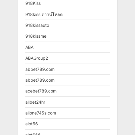
918Kiss
918kiss ดาวน์โหลด
918kissauto
918kissme
ABA
ABAGroup2
abbet789.com
abbet789.com
acebet789.com
allbet24hr
allone745s.com
alot66
alot666