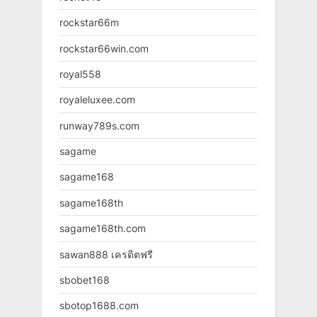
rockstar66m
rockstar66win.com
royal558
royaleluxee.com
runway789s.com
sagame
sagame168
sagame168th
sagame168th.com
sawan888 เครดิตฟรี
sbobet168
sbotop1688.com